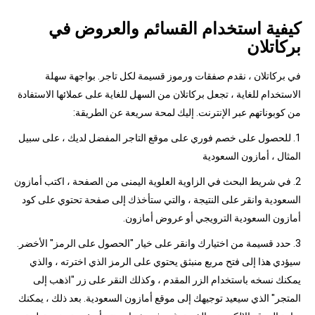
كيفية استخدام القسائم والعروض في
بركاتلان
في بركاتلان ، نقدم صفقات ورموز قسيمة لكل تاجر. بواجهة سهلة
الاستخدام للغاية ، تجعل بركاتلان من السهل للغاية على عملائها الاستفادة
من كوبوناتهم عبر الإنترنت. إليك لمحة سريعة عن الطريقة:
1. للحصول على خصم فوري على موقع التاجر المفضل لديك ، على سبيل
المثال ، أمازون السعودية
2. في شريط البحث في الزاوية العلوية اليمنى من الصفحة ، اكتب أمازون
السعودية وانقر على النتيجة ، والتي ستأخذك إلى صفحة تحتوي على كود
أمازون السعودية الترويجي أو عروض أمازون.
3. حدد قسيمة من اختيارك وانقر على خيار "الحصول على الرمز" الأخضر.
سيؤدي هذا إلى فتح مربع منبثق يحتوي على الرمز الذي اخترته ، والذي
يمكنك نسخه باستخدام الزر المقدم ، وكذلك النقر على زر "اذهب إلى
المتجر" الذي سيعيد توجيهك إلى موقع أمازون السعودية. بعد ذلك ، يمكنك