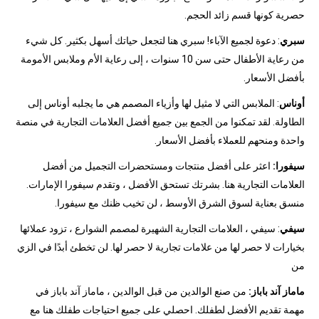
حصرية كونها قسم زائد الحجم.
سبري
: دعوة لجميع الآباء! سبري هنا لتجعل حياتك أسهل بكثير. كل شيء
من رعاية الأطفال حتى سن 10 سنوات ، إلى رعاية الأم وملابس الأمومة
بأفضل الأسعار.
أوناس
: الملابس التي لا مثيل لها وأزياء المصمم هي ما يجلبه أوناس إلى
الطاولة. لقد تمكنوا من الجمع بين جميع أفضل العلامات التجارية في منصة
واحدة ومنحهم للعملاء بأفضل الأسعار.
سيفورا:
اعثر على أفضل منتجات ومستحضرات التجميل من أفضل
العلامات التجارية هنا. بشرتك تستحق الأفضل ، وتقدم سيفورا الإمارات.
منسق بعناية لسوق الشرق الأوسط ، لن تخيب ظنك مع سيفورا.
سيفي
: سيفي ، العلامات التجارية الشهيرة لمصمم الشوارع ، تزود عملائها
بخيارات لا حصر لها من علامات تجارية لا حصر لها. لن تخطئ أبدًا في الزي
من
ماماز آند باباز:
من صنع الوالدين من قبل الوالدين ، ماماز آند باباز في
مهمة تقديم الأفضل لطفلك. احصلي على جميع احتياجات طفلك هنا مع