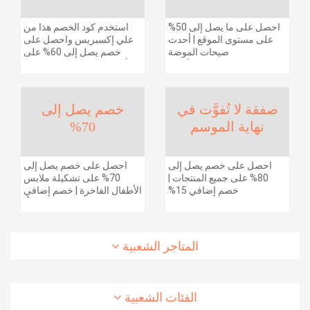
احصل على ما يصل إلى 50%
استخدم كود الخصم هذا من
على مستوى الموقع | أحدث
علي إكسبريس واحصل على
صيحات الموضة
خصم يصل إلى 60% على
والإكسسوارات والأحذية
أجهزة الكمبيوتر وملحقاتها |
وديكور المنزل والإلكترونيات
احصل على خصم إضافي
والبقالة وغيرها الكثير | ًالشحن
بقيمة 155 دولارًا أمريكيًا على
مجانا
الطلبات التي تزيد قيمتها عن
صفقة لا تُفوَّت في
خصم يصل إلى
1425 ريالًا سعوديًا | شحن مج
نهاية الموسم
70%
احصل على خصم يصل إلى
احصل على خصم يصل إلى
80% على جميع المنتجات |
70% على تشكيلة ملابس
خصم إضافي 15%
الأطفال الفاخرة | خصم إضافي
20% (يُطبّق الخصم تلقائياً)
المتاجر الشعبية
الفئات الشعبية