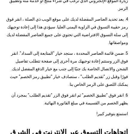
زيارة الموقع الإلكتروني الذي ترغب في شراء منتج أو خدمة منه وتطبيق
الرمز.
4. بعد تحديد العناصر المفضلة لديك على موقع الويب ذي الصلة ، انقر فوق
رمز حقيبة التسوق في الزاوية اليمنى العليا. سيؤدي هذا إلى إعادة توجيهك
إلى سلة التسوق الافتراضية التي تحتوي على جميع العناصر المفضلة لديك
ومواصفاتها.
5. ضمن قائمة العناصر المحددة ، ستجد خيار "المتابعة إلى السداد". انقر
فوق الزر وستتم إعادة توجيهك مرة أخرى إلى صفحة تتطلب تفاصيل
الشحن والاتصال الخاصة بك جنبًا إلى جنب مع خيار الدفع المفضل لديك.
فورًا وقبل زر "تقديم الطلب" ، ستصادف خيار "تطبيق رمز الخصم" حيث
يمكنك اللصق على الرمز الخاص بنا.
6. انقر فوق "تطبيق الخصم" ثم انقر فوق الزر "تقديم الطلب" بمجرد أن
يظهر الخصم من القسيمة في مبلغ الفاتورة النهائية.
استمتع بتوفير كبير!
اتجاهات التسوق عبر الإنترنت في الشرق