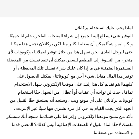
لماذا يجب عليك استخدام بركاتلان
التوفير شيء يتطلع إليه الجميع. إن شراء المنتجات الفاخرة حلم لنا جميعًا ،
ولكن ليس شيئًا يمكن أن يفعله الكثير منا. لكن بركاتلان تجعل هذا ممكنا
حتى للرجل العادي. نحن نسهل هذا من خلال توفير لعملائنا ، وكوبونات لأي
متجر ، من التسوق إلى المطعم للسفر. يمكنك أن تنقذ نفسك من المعضلة
المستمرة المتمثلة في ما إذا كان عليك شراء نفسك تلك المحفظة ، أو
توفير هذا المال مقابل شيء آخر. مع كوبوناتنا ، يمكنك الحصول على
كليهما! يتم تقديم كل هذا إليك على موقعنا الإلكتروني سهل الاستخدام
تمامًا ، حيث لن تواجه أي عقبات أو أعطال. من السهل حقًا استخدام
كوبونات بركاتلان على أي موقع ويب ، وستجد أنه يستحق حقًا القليل من
الجهد الذي يجب القيام به. في كل مرة تشتري فيها شيئًا عبر الإنترنت ،
تأكد من مسح موقعنا الإلكتروني وإغراقنا على قسائمنا. ستجد أنك ستشكر
نفسك لاحقًا. لماذا نقول لا للصفقات الإضافية أليس كذلك؟ المضي قدما
والاستفادة من صفقاتنا.