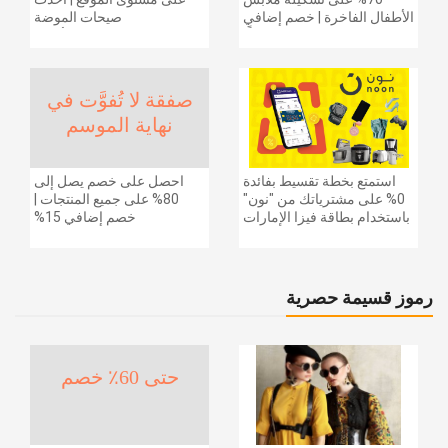
الأطفال الفاخرة | خصم إضافي
صيحات الموضة
20% (يُطبّق الخصم تلقائياً)
والإكسسوارات والأحذية
وديكور المنزل والإلكترونيات
والبقالة وغيرها الكثير | ًالشحن
مجانا
صفقة لا تُفوَّت في
نهاية الموسم
استمتع بخطة تقسيط بفائدة
احصل على خصم يصل إلى
0% على مشترياتك من "نون"
80% على جميع المنتجات |
باستخدام بطاقة فيزا الإمارات
خصم إضافي 15%
دبي الوطني.
رموز قسيمة حصرية
حتى 60٪ خصم