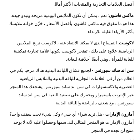
أفضل العلامات التجارية والمنتجات الأكثر أمانًا.
ماكس فاشون
: نعم ، يمكن أن تكون الملابس اليومية مريحة وتبدو جيدة.
هذا هو ما تتفوق فيه ماكس فاشون. بأفضل الأسعار ، خزّن خزانة ملابسك
بأكثر الأزياء القابلة للارتداء.
لاكوست
: التمساح الذي لا يمكننا الابتعاد عنه ، لاكوست تريح الملابس
الرياضية. علاوة على ذلك ، تفتخر لاكوست بكونها علامة تجارية تمكينية
للغاية للمرأة ، وهي أيضًا أخلاقية للغاية
.
سن اند ساند سبورتس
- لجميع عشاق اللياقة البدنية هناك مرحبا بكم في
العالم من أرقى العلامات التجارية للياقة البدنية والملابس الرياضية
العصرية والاكسسوارات في سن اند ساند سبورتس. يشجعك هذا المتجر
عبر الإنترنت باستمرار ويحفزك على تصعيد اللعبة في سن اند ساند
سبورتس ، مع شغف بالرياضة واللياقة البدنية
أمازون الإمارات
- هل تريد شراء أي شيء وكل شيء تحت سقف واحد؟
أمازون الإمارات هو المتجر المثالي لك. سمها وحصلوا عليه لأنه لا يوجد
منتج لن تجده في المتجر