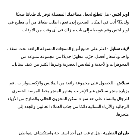
اوبر ايتس
- هل تتطلع لجعل مطاعمك المفضلة توفر لك طعامًا صحيًا
ولذيذًا؟ أنت في المكان الصحيح إذن. نعم ، اطلب طعامًا من أي مطبخ في
اوبر ايتس وقم بتوصيله إلى باب منزلك في أي وقت من الأوقات.
لايف ستايل
- اعثر على جميع أنواع المنتجات المسوقة الرائعة تحت سقف
واحد وبأسعار أفضل. جرّب مظهرًا جديدًا من مجموعة متنوعة من
المجوهرات والأحذية والملابس العصرية وغيرها الكثير من لايف ستايل.
سبلاش
- للحصول على مجموعة رائعة من الملابس والإكسسوارات ، قم
بزيارة متجر سبلاش عبر الإنترنت. يشتهر المتجر بخط الموضة الحصري
للرجال والنساء على حد سواء. تمكن المخزون الحالي والطازج من الأزياء
الرجالية والأزياء النسائية دائمًا من جذب العملاء الحاليين والجدد إلى
متجرها.
طيران القطرية
- هل ترغب في أخذ استراحة واستكشاف شواطئ