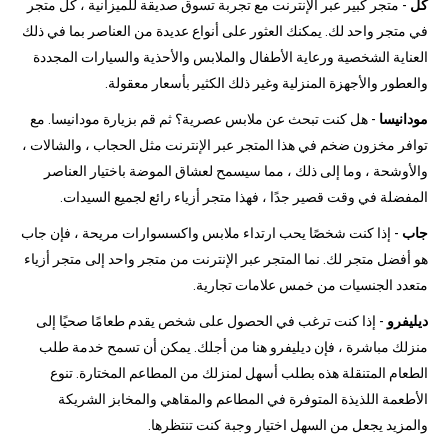
كل
- متجر كبير عبر الإنترنت مع تجربة تسوق صديقة للميزانية ، كل متجر
في متجر واحد لك. يمكنك العثور على أنواع عديدة من العناصر بما في ذلك
العناية الشخصية ورعاية الأطفال والملابس والأحذية والسيارات المجددة
والعطور والأجهزة المنزلية وغير ذلك الكثير بأسعار معقولة.
مودانيسا
- هل كنت تبحث عن ملابس عصرية؟ ثم قم بزيارة مودانيسا. مع
توافر مخزون ضخم في هذا المتجر عبر الإنترنت مثل الحجاب ، والشالات ،
والأوشحة ، وما إلى ذلك ، مما سيسمح لعشاق الموضة باختيار العناصر
المفضلة في وقت قصير جدًا ، فهذا متجر أزياء رائع لجميع السيدات.
جاب
- إذا كنت شخصًا يحب ارتداء ملابس واكسسوارات مريحة ، فإن جاب
هو أفضل متجر لك. نما المتجر عبر الإنترنت من متجر واحد إلى متجر أزياء
متعدد الجنسيات من خمس علامات تجارية.
ديليفرو
- إذا كنت ترغب في الحصول على شخص يقدم طعامًا صحيًا إلى
منزلك مباشرة ، فإن ديليفرو هنا من أجلك. يمكن أن تسمح خدمة طلب
الطعام المتنقلة هذه بطلب أسهل لمنزلك من المطاعم المختارة. تنوع
الأطعمة اللذيذة المتوفرة في المطاعم والمقاهي والمخابز الشريكة
والمزيد يجعل من السهل اختيار وجبة كنت تنتظرها.