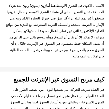
الاسمان الأقوى في الشرق الأوسط هما أمازون (سوق) ونون. بعد هؤلاء
العمالقة ، تشير التقديرات إلى أن منطقة الشرق الأوسط وشمال إفريقيا
ستحقق أكبر نمو. البلدان الأكثر نموًا في اختراق التجارة الإلكترونية هي
الإمارات العربية المتحدة والمملكة العربية السعودية. مع المزيد من مواقع
التجارة الإلكترونية التي تبرز نماذج أعمال صديقة للمستهلكين بشكل
متزايد ، لا يمكن إلا أن يقال أن السوق مهيأة لتوسع هائل. على الرغم من
أن نصف السكان فقط ينغمسون في التسوق عبر الإنترنت حاليًا ، إلا أن
السوق ضخم بالفعل. مع قدوم مواقع الكوبونات وقدرات الخصم العالية ،
فإن إمكانات النمو هائلة.
كيف مربح التسوق عبر الإنترنت للجميع
في الحياة سريعة الحركة التي نعيشها اليوم ، من الصعب العثور على
الطاقة للقيام بأشياء مثل متجر. نحن نفضل جميعًا قضاء أيام الأحد في
المنزل للاسترخاء ، وبالتالي تفوت أشجار التسوق لدينا. هنا يأتي التسوق
عبر الإنترنت لإنقاذ. يمكنك الاسترخاء والاسترخاء في منزلك بينما تقوم