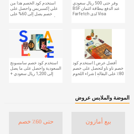
وفر حتى 500 ريال سعودي
استخدم كود الخصم هذا من
عند الدفع ببطاقة ائتمان BSF
علي إكسبريس واحصل على
Visa لدى Farfetch
خصم يصل إلى 60% على
أجهزة الكمبيوتر وملحقاتها |
احصل على خصم إضافي
بقيمة 155 دولارًا أمريكيًا على
الطلبات التي تزيد قيمتها عن
1425 ريالًا سعوديًا | شحن مج
أفضل عرض | استخدم كود
استخدم كود خصم سامسونج
خصم ناو ناو لتحصل على خصم
السعودية واحصل على ما يصل
80٪ على البقالة | شراء اللحوم
إلى 1,200 ريال سعودي +
والفواكه والأطعمة المجمدة
خصم إضافي 6% على سلسلة
والضروريات اليومية والمزيد |
جالاكسي S26 | ًالشحن مجانا
خصم إضافي 5٪ | أفضل عرض
الموضة والملابس عروض
بيع أمازون
حتى 60٪ خصم