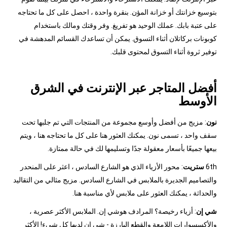
بتوسيع خزانتك أو خزانة المؤن. بنقرة واحدة ، احصل على كل ما تحتاجه
على عتبة بابك. عملك الوحيد هو تفريغ. وفر وقتك ومالك باستخدام
كوبونات بركاتلان أثناء التسوق. يمكن أن تساعدك القسائم المدهشة في
توفير ثروة أثناء التسوق لمحتوى قلبك.
أفضل المتاجر عبر الإنترنت في الشرق
الأوسط
نون
: مزيج من أفضل وأوسع مجموعة من المنتجات التي تم جلبها تحت
سقف واحد ، تسمى نون. يمكنك العثور هنا على كل ما تحتاجه هنا ، ويتم
بيعها جميعًا بأسعار معقولة جدًا وتسليمها لك في حالة ممتازة.
6th
ستريت
: محور الأزياء الذي هو الشارع السادس ، اعثر على المنحدر
والتصاميم الجديرة بالملابس في الشارع السادس. مزيج مثالي من التقاليد
والحداثة ، يمكنك العثور على ملابس لأي مناسبة هنا.
شي إن
: أزياء رخيصة؟ المرادف هوشي إن. الملابس الأكثر عصرية ،
والأكسسوارات اللامعة والقطع البارزة - شي إن لديها كل شيء! الأكثر