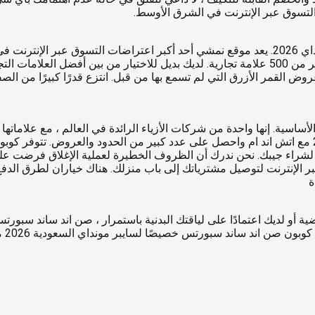
استمتع بالتسوق المجاني في متجر نمشي عبر الإنترنت في سايبر مونداي 2026. يعد موقع نمشي أحد أكب
نطاقًا واسعًا من الفصول للرجال والسيدات والشباب ، بما في ذلك أكثر من 500 علامة تجارية. لديك 
القمر الأزرق التي لم تسمع بها من قبل. انتزع قدرًا كبيرًا من الص
أساسية. إنها واحدة من شركات الأزياء الرائدة في العالم ، مع علاماتها 
والنساء والأطفال وموضوعات منزلية أنيقة. متجر سايبر مونداي 2026 مع اتش اند ام واحصل على عدد كبير م
روض اتش اند ام سايبر مونداي 2026 و سايبر مونداي عروض 2026 لشراء جيبك. نحن ندرك أن الظروف الخطير
 الإنترنت لتوصيل مشترياتك إلى باب منزلك. هناك خياران لطرق الدفع ه
ة
الرياضية أو لديك اعتمادًا على لياقتك البدنية باستمرار ، صن اند ساند