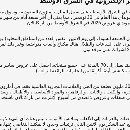
ت في الشرق الأوسط ، على سبيل المثال ، أمازون السعودية ، وسوق مصر
والكثير من العروض والقيود الهائلة لكل عميل من عملائها. يقع سايبر مونداي هذا الع
الأوسط من باراكاتالان
خرى على الساعات والظلال هناك مكياج وألعاب متواضعة وغير ذلك لمن ي
يحتوي هذا الموقع الباهظ على نطاق من العلامات التجارية ، ويقدم خصمًا يصل إلى 70 بالمائ
تشف أيضًا أكوامًا من الحلويات الرائعة الرائعة.)
اجعل إثنين الإنترنت الخاص بك أكثر تنشيطًا هذا العام. قم بالشراء من 30 مليون قطعة من الحي والعلا
خرة ، والكتب ، والأثاث ، والرفاهية ، والمواد الأساسية ، والأطفال ، و
ت والعربات إلى الألعاب وملابس الأمومة ، ليس هناك أي شيء لا يم
د والخصم القابلة للتكيف ، لا داعي للقلق في حالة عدم اهتمامك بأي ش