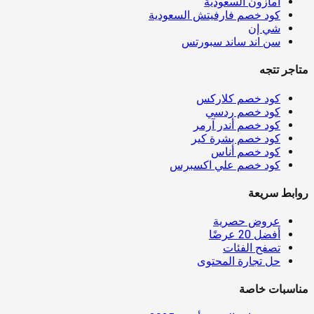
أمازون السعودية
كود خصم فارفيتش السعودية
شي إن
سن اند ساند سبورتس
متاجر تتجه
كود خصم كلاركس
كود خصم ردسي
كود خصم أندر آرمر
كود خصم بشرة كير
كود خصم أناس
كود خصم علي اكسبرس
روابط سريعة
عروض حصرية
أفضل 20 عرضًا
تصفح الفئات
حل تجارة المحتوى
مناسبات خاصة