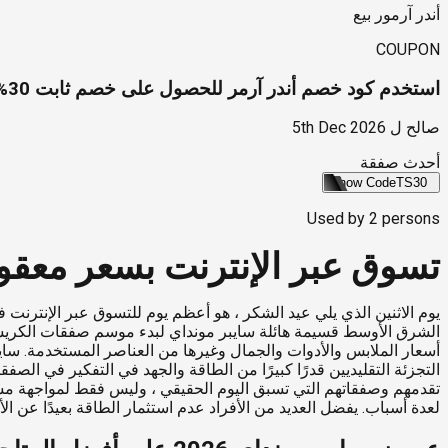
أندر آرمور بيع
COUPON
استخدم كود خصم أندر آرمر للحصول على خصم ثابت 30% + خصم إضافي 25% على كل شيء | ملابس رياضية، أحذية، ملابس رياضية وأكثر
صالح ل
5th Dec 2026
أحدث صفقة
Show Code
TS30
Used by
2
persons
تسوق عبر الإنترنت بسعر معقول مع عروض ساي
يوم الاثنين الذي يلي عيد الشكر ، هو أعظم يوم للتسوق عبر الإنترنت ف
الشرق الأوسط قسيمة هائلة سايبر مونداي لبدء موسم صفقات الكريسم
أسعار الملابس والأدوات والجمال وغيرها من العناصر المستخدمة. سايبر 
التجزئة التقليديين قدرًا كبيرًا من الطاقة والجهد في التفكير في ا
تقدمهم وصفقاتهم التي تسبق اليوم الحقيقي ، وليس فقط لمواجهة مساه
لعدة أسباب. يفضل العديد من الأفراد عدم استثمار الطاقة بعيدًا عن 