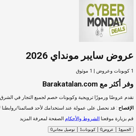
عروض سايبر مونداي 2026
1
كوبونات وعروض
|
1
موثوق
وفر أكثر مع Barakatalan.com
نقدم عروضًا ورموزًا ترويجية وكوبونات خصم لجميع التجار في الشرق ال
الإفصاح
:
قد نحصل على عمولة عند استخدامك لأحد قسائمنا/روابطنا لإ
قم بزيارة موقعنا
الشروط والأحكام
الصفحة لمعرفة المزيد
الجميع
1
عروض
0
كوبونات
1
توصيل مجاني
0