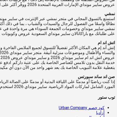
عروض سايبر مونداي الإمارات العربية المتحدة 2026 ووفّر أكثر على التسوق عبر الإنترنت في الشرق الأوسط.
نمشي
نمشي سايبر مونداي وخصومات الجمعة السوداء هي مرة واحدة في عروض 
على طلباتك مع باراكاتالان سايبر مونداي السعودية عروض وكوبونات
اتش اند ام
إتش آند إم هي المكان الأكثر تفضيلاً للتسوق لجميع الملابس الفاخرة وال
ع
خدمة النقل بدون تلامس للعناصر الخاصة بك على عتبة داركم. ادفع عبر
بتغطية علامة التبويب الخاصة بك بعد شهر واحد من الآن دون أي مكيد
صن اند ساند سبورتس
إذا كنت رياضيًا أو مدمنًا على اللياقة البدنية أو مدمنًا على الصالة 
المورد الشامل لماركات المواد الرياضية. سايبر مونداي 2026 استخدم كوبون صن اند ساند سبورتس خصيصًا لسايبر مونداي السعودية 2026 من باراكاتالان لتوفير المال على مشترياتك عبر الإنترنت.
توب ستور
كود خصم Urban Company
أزاديا