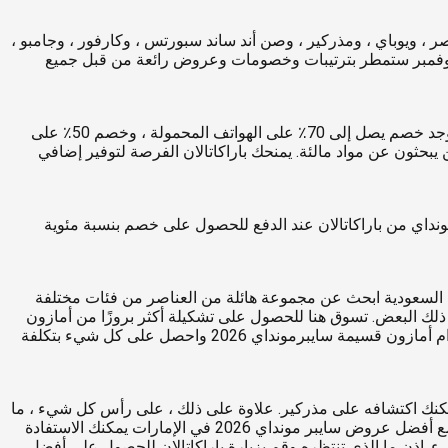
 ، ويوباي ، ومذركير ، وصن أند ساند سبورتس ، وكارفور ، وجامبو ،
ام في 30 نوفمبر ، مما يعني أن آخر سبعة أيام من شهر نوفمبر ستمطر بترتيبات وخصومات وعروض رائعة من قبل جميع
لقد بذل نون كل ما في وسعه من أجل سايبر مونداي (بدلاً من مجرد نقل الجمعة السوداء إلى يوم الاثنين ، نفس العدد من المناطق المحلية). يوجد خصم يصل إلى 70٪ على الهواتف المحمولة ، وخصم 50٪ على
بحثون عن مواد مالئة. يمنحك باراكاتالان الفرصة لتوفير إضافي
ة على جميع منتجاته. احصل على عروض سايبر مونداي من باراكاتالان عند الدفع للحصول على خصم بنسبة مئوية
مات التجارية العالمية فقط في أمازون السعودية ابحث عن مجموعة هائلة من العناصر من فئات مختلفة
بعد ذلك البعض. تسوق هنا للحصول على تشكيلة أكثر بروزًا من أمازون
السعودية مع أمازون عروض سايبر مونداي. إلى جانب ذلك ، احصل على صفقات وعروض لا تصدق من أسبوع الإنترنت من باراكاتالان باستخدام أمازون قسيمة سايبرمونداي 2026 واحصل على كل شيء بتكلفة
كنك اكتشافه على مذركير. علاوة على ذلك ، على رأس كل شيء ، ما
هو البديل الأفضل لشراء المزيد من خلال دفع أقل بكثير؟ سيقدم لك بيع عيد الشكر يوم الاثنين التالي ترتيبات وحدود لا يمكنك التغاضي عنها. مع أفضل عروض سايبر مونداي 2026 في الإمارات يمكنك الاستفادة
يء. إذن ما الذي تنتظره وقم بزيارة باراكاتالان للحصول على أفضل