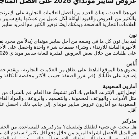
عروض سايبر مونداي 2026 على أفضل المتاجر الإلكترونية في الشرق الأوسط
في هذا الحدث ، هناك العديد من أفضل العلامات التجارية على الإنترن
العلامات التجارية الفاضحة ويمكنك أيضًا توفير الكثير مع المزيد سايبر مونداي عروض 2026 في الشرق 
نون
الأجهزة القابلة للارتداء ، وشراء صفقات شراء واحدة واحصل على الأ
على طلباتك من خلال بعض العروض المثيرة للغاية سايبر مونداي 2026 لشرائك على موقع نون.
أُناس
إضافية على طلباتك. (قم بفرز الصفقة حسب الأكثر مخفضة للتكلفة وستك
أمازون السعودية
مثل الأدوات ، والهواتف المحمولة ، والتصميم ، والروعة ، والمواد الفا
أقل.
مذركير
هل تبحث عن شيء لطفلك ولنفسك؟ مذركير هنا للمساعدة. من الحفاضا
من العروض المذهلة لك ولطفلك. بالإضافة إلى ذلك ، مع ترتيبات العائ