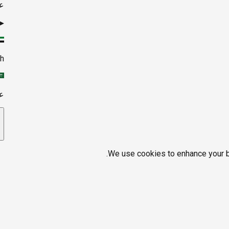
ع
▸
sh
ع
We use cookies to enhance your br