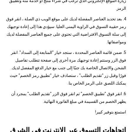
زيارة الموقع الإلكتروني الذي ترغب في شراء منتج أو خدمة منه وتطبيق
الرمز.
4. بعد تحديد العناصر المفضلة لديك على موقع الويب ذي الصلة ، انقر فوق
رمز حقيبة التسوق في الزاوية اليمنى العليا. سيؤدي هذا إلى إعادة توجيهك
إلى سلة التسوق الافتراضية التي تحتوي على جميع العناصر المفضلة لديك
ومواصفاتها.
5. ضمن قائمة العناصر المحددة ، ستجد خيار "المتابعة إلى السداد". انقر
فوق الزر وستتم إعادة توجيهك مرة أخرى إلى صفحة تتطلب تفاصيل
الشحن والاتصال الخاصة بك جنبًا إلى جنب مع خيار الدفع المفضل لديك.
فورًا وقبل زر "تقديم الطلب" ، ستصادف خيار "تطبيق رمز الخصم" حيث
يمكنك اللصق على الرمز الخاص بنا.
6. انقر فوق "تطبيق الخصم" ثم انقر فوق الزر "تقديم الطلب" بمجرد أن
يظهر الخصم من القسيمة في مبلغ الفاتورة النهائية.
استمتع بتوفير كبير!
اتجاهات التسوق عبر الإنترنت في الشرق