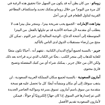
زوماتو
- من كان يظن أنه قد يكون من السهل جدًا تحقيق هذه الرغبة في
كل مرة من اليوم؟ من خلال زوماتو يمكنك تحديد واستكشاف المطاعم
القريبة لتناول الطعام في أو من أجل
بيتزا هت الإمارات
- الجميع يحب شريحة بيتزا ، ومتجر مثل بيتزا هت لا
يتطلب أي مقدمة لأن صناعة الأغذية قد تم تناولها بالفعل. من البيتزا
المتوسطة إلى أجنحة الدجاج ، الوجبة المثالية إلى خبز الثوم ، تمكن كل
منتج من إرضاء مستقبلات الذوق لدى الناس بالتأكيد.
جرير
- بالنسبة لجميع أنواع الديدان الكتابية ، نتفهم أنه ، أحيانًا تكون متعبًا
للغاية للذهاب إلى متجر الكتب ، بحثًا عن الكتاب الذي تريد قراءته بعد ذلك.
ولكن الآن من خلال جرير ، يمكنك شراء أي من كتبك المفضلة وتصبح
قارئ محتوى.
أمازون السعودية
- بالنسبة لجميع سكان المملكة العربية السعودية ، لن
يذهب سوقك إلى أي مكان ومنشآته أيضًا. كل ما تحصل عليه هو نسخة
متقدمة من سوق باسم أمازون. تسوق بسرعة ومواكبة العناصر الجديدة
التي تم إصدارها في السوق. إذا كان جهازًا إلكترونيًا أو جوالًا ، فيمكن
لأمازون السعودية تقديم الأفضل