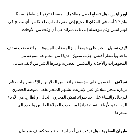
اوبر ايتس
- هل تتطلع لجعل مطاعمك المفضلة توفر لك طعامًا صحيًا
ولذيذًا؟ أنت في المكان الصحيح إذن. نعم ، اطلب طعامًا من أي مطبخ في
اوبر ايتس وقم بتوصيله إلى باب منزلك في أي وقت من الأوقات.
لايف ستايل
- اعثر على جميع أنواع المنتجات المسوقة الرائعة تحت سقف
واحد وبأسعار أفضل. جرّب مظهرًا جديدًا من مجموعة متنوعة من
المجوهرات والأحذية والملابس العصرية وغيرها الكثير من لايف ستايل.
سبلاش
- للحصول على مجموعة رائعة من الملابس والإكسسوارات ، قم
بزيارة متجر سبلاش عبر الإنترنت. يشتهر المتجر بخط الموضة الحصري
للرجال والنساء على حد سواء. تمكن المخزون الحالي والطازج من الأزياء
الرجالية والأزياء النسائية دائمًا من جذب العملاء الحاليين والجدد إلى
متجرها.
طيران القطرية
- هل ترغب في أخذ استراحة واستكشاف شواطئ