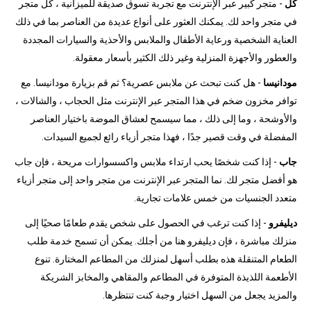
كل
- متجر كبير عبر الإنترنت مع تجربة تسوق صديقة للميزانية ، كل متجر
في متجر واحد لك. يمكنك العثور على أنواع عديدة من العناصر بما في ذلك
العناية الشخصية ورعاية الأطفال والملابس والأحذية والسيارات المجددة
والعطور والأجهزة المنزلية وغير ذلك الكثير بأسعار معقولة.
مودانيسا
- هل كنت تبحث عن ملابس عصرية؟ ثم قم بزيارة مودانيسا. مع
توافر مخزون ضخم في هذا المتجر عبر الإنترنت مثل الحجاب ، والشالات ،
والأوشحة ، وما إلى ذلك ، مما سيسمح لعشاق الموضة باختيار العناصر
المفضلة في وقت قصير جدًا ، فهذا متجر أزياء رائع لجميع السيدات.
جاب
- إذا كنت شخصًا يحب ارتداء ملابس واكسسوارات مريحة ، فإن جاب
هو أفضل متجر لك. نما المتجر عبر الإنترنت من متجر واحد إلى متجر أزياء
متعدد الجنسيات من خمس علامات تجارية.
ديليفرو
- إذا كنت ترغب في الحصول على شخص يقدم طعامًا صحيًا إلى
منزلك مباشرة ، فإن ديليفرو هنا من أجلك. يمكن أن تسمح خدمة طلب
الطعام المتنقلة هذه بطلب أسهل لمنزلك من المطاعم المختارة. تنوع
الأطعمة اللذيذة المتوفرة في المطاعم والمقاهي والمخابز الشريكة
والمزيد يجعل من السهل اختيار وجبة كنت تنتظرها.