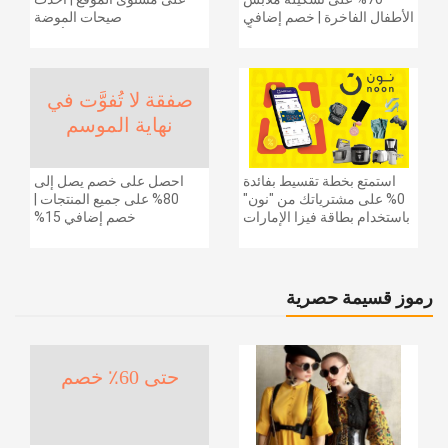
الأطفال الفاخرة | خصم إضافي
صيحات الموضة
20% (يُطبّق الخصم تلقائياً)
والإكسسوارات والأحذية
وديكور المنزل والإلكترونيات
والبقالة وغيرها الكثير | ًالشحن
مجانا
صفقة لا تُفوَّت في
نهاية الموسم
استمتع بخطة تقسيط بفائدة
احصل على خصم يصل إلى
0% على مشترياتك من "نون"
80% على جميع المنتجات |
باستخدام بطاقة فيزا الإمارات
خصم إضافي 15%
دبي الوطني.
رموز قسيمة حصرية
حتى 60٪ خصم