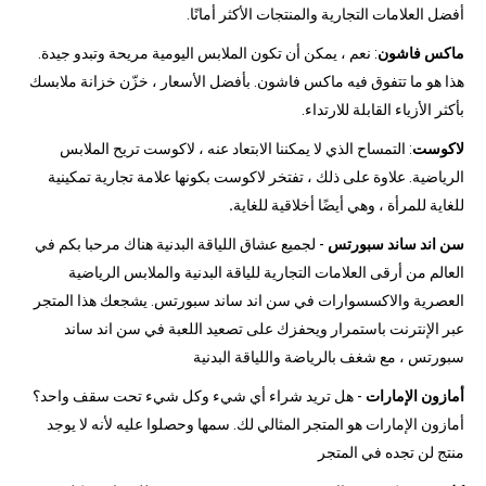
أفضل العلامات التجارية والمنتجات الأكثر أمانًا.
ماكس فاشون
: نعم ، يمكن أن تكون الملابس اليومية مريحة وتبدو جيدة.
هذا هو ما تتفوق فيه ماكس فاشون. بأفضل الأسعار ، خزّن خزانة ملابسك
بأكثر الأزياء القابلة للارتداء.
لاكوست
: التمساح الذي لا يمكننا الابتعاد عنه ، لاكوست تريح الملابس
الرياضية. علاوة على ذلك ، تفتخر لاكوست بكونها علامة تجارية تمكينية
للغاية للمرأة ، وهي أيضًا أخلاقية للغاية
.
سن اند ساند سبورتس
- لجميع عشاق اللياقة البدنية هناك مرحبا بكم في
العالم من أرقى العلامات التجارية للياقة البدنية والملابس الرياضية
العصرية والاكسسوارات في سن اند ساند سبورتس. يشجعك هذا المتجر
عبر الإنترنت باستمرار ويحفزك على تصعيد اللعبة في سن اند ساند
سبورتس ، مع شغف بالرياضة واللياقة البدنية
أمازون الإمارات
- هل تريد شراء أي شيء وكل شيء تحت سقف واحد؟
أمازون الإمارات هو المتجر المثالي لك. سمها وحصلوا عليه لأنه لا يوجد
منتج لن تجده في المتجر