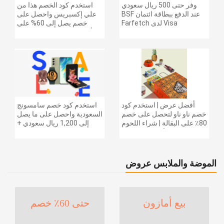
وفر حتى 500 ريال سعودي
استخدم كود الخصم هذا من
عند الدفع ببطاقة ائتمان BSF
علي إكسبريس واحصل على
Visa لدى Farfetch
خصم يصل إلى 60% على
أجهزة الكمبيوتر وملحقاتها |
احصل على خصم إضافي
بقيمة 155 دولارًا أمريكيًا على
الطلبات التي تزيد قيمتها عن
1425 ريالًا سعوديًا | شحن مج
أفضل عرض | استخدم كود
استخدم كود خصم سامسونج
خصم ناو ناو لتحصل على خصم
السعودية واحصل على ما يصل
80٪ على البقالة | شراء اللحوم
إلى 1,200 ريال سعودي +
والفواكه والأطعمة المجمدة
خصم إضافي 6% على سلسلة
والضروريات اليومية والمزيد |
جالاكسي S26 | ًالشحن مجانا
خصم إضافي 5٪ | أفضل عرض
الموضة والملابس عروض
بيع أمازون
حتى 60٪ خصم