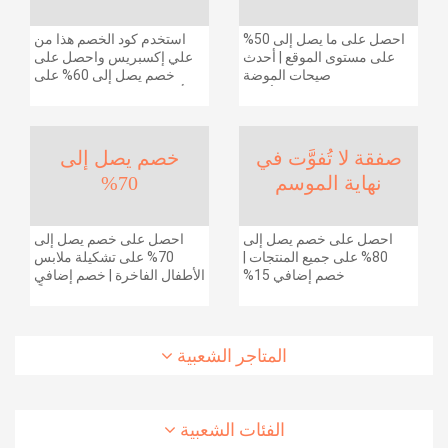
احصل على ما يصل إلى 50%
استخدم كود الخصم هذا من
على مستوى الموقع | أحدث
علي إكسبريس واحصل على
صيحات الموضة
خصم يصل إلى 60% على
والإكسسوارات والأحذية
أجهزة الكمبيوتر وملحقاتها |
وديكور المنزل والإلكترونيات
احصل على خصم إضافي
والبقالة وغيرها الكثير | ًالشحن
بقيمة 155 دولارًا أمريكيًا على
مجانا
الطلبات التي تزيد قيمتها عن
صفقة لا تُفوَّت في
خصم يصل إلى
1425 ريالًا سعوديًا | شحن مج
نهاية الموسم
70%
احصل على خصم يصل إلى
احصل على خصم يصل إلى
80% على جميع المنتجات |
70% على تشكيلة ملابس
خصم إضافي 15%
الأطفال الفاخرة | خصم إضافي
20% (يُطبّق الخصم تلقائياً)
المتاجر الشعبية
الفئات الشعبية