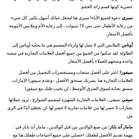
حصرية كونها قسم زائد الحجم.
سبري
: دعوة لجميع الآباء! سبري هنا لتجعل حياتك أسهل بكثير. كل شيء
من رعاية الأطفال حتى سن 10 سنوات ، إلى رعاية الأم وملابس الأمومة
بأفضل الأسعار.
أوناس
: الملابس التي لا مثيل لها وأزياء المصمم هي ما يجلبه أوناس إلى
الطاولة. لقد تمكنوا من الجمع بين جميع أفضل العلامات التجارية في منصة
واحدة ومنحهم للعملاء بأفضل الأسعار.
سيفورا:
اعثر على أفضل منتجات ومستحضرات التجميل من أفضل
العلامات التجارية هنا. بشرتك تستحق الأفضل ، وتقدم سيفورا الإمارات.
منسق بعناية لسوق الشرق الأوسط ، لن تخيب ظنك مع سيفورا.
سيفي
: سيفي ، العلامات التجارية الشهيرة لمصمم الشوارع ، تزود عملائها
بخيارات لا حصر لها من علامات تجارية لا حصر لها. لن تخطئ أبدًا في الزي
من
ماماز آند باباز:
من صنع الوالدين من قبل الوالدين ، ماماز آند باباز في
مهمة تقديم الأفضل لطفلك. احصلي على جميع احتياجات طفلك هنا مع