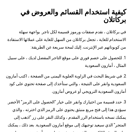
كيفية استخدام القسائم والعروض في
بركاتلان
في بركاتلان ، نقدم صفقات ورموز قسيمة لكل تاجر. بواجهة سهلة
الاستخدام للغاية ، تجعل بركاتلان من السهل للغاية على عملائها الاستفادة
من كوبوناتهم عبر الإنترنت. إليك لمحة سريعة عن الطريقة:
1. للحصول على خصم فوري على موقع التاجر المفضل لديك ، على سبيل
المثال ، أمازون السعودية
2. في شريط البحث في الزاوية العلوية اليمنى من الصفحة ، اكتب أمازون
السعودية وانقر على النتيجة ، والتي ستأخذك إلى صفحة تحتوي على كود
أمازون السعودية الترويجي أو عروض أمازون.
3. حدد قسيمة من اختيارك وانقر على خيار "الحصول على الرمز" الأخضر.
سيؤدي هذا إلى فتح مربع منبثق يحتوي على الرمز الذي اخترته ، والذي
يمكنك نسخه باستخدام الزر المقدم ، وكذلك النقر على زر "اذهب إلى
المتجر" الذي سيعيد توجيهك إلى موقع أمازون السعودية. بعد ذلك ، يمكنك