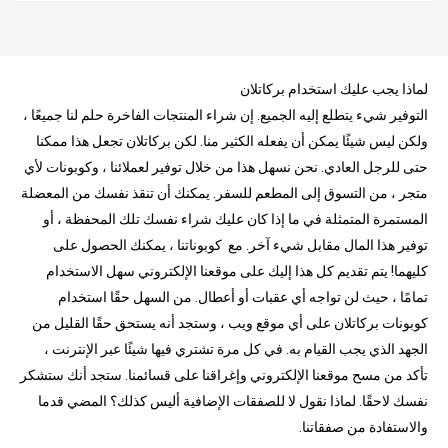
لماذا يجب عليك استخدام بركاتلان
التوفير شيء يتطلع إليه الجميع. إن شراء المنتجات الفاخرة حلم لنا جميعًا ،
ولكن ليس شيئًا يمكن أن يفعله الكثير منا. لكن بركاتلان تجعل هذا ممكنا
حتى للرجل العادي. نحن نسهل هذا من خلال توفير لعملائنا ، وكوبونات لأي
متجر ، من التسوق إلى المطعم للسفر. يمكنك أن تنقذ نفسك من المعضلة
المستمرة المتمثلة في ما إذا كان عليك شراء نفسك تلك المحفظة ، أو
توفير هذا المال مقابل شيء آخر. مع كوبوناتنا ، يمكنك الحصول على
كليهما! يتم تقديم كل هذا إليك على موقعنا الإلكتروني سهل الاستخدام
تمامًا ، حيث لن تواجه أي عقبات أو أعطال. من السهل حقًا استخدام
كوبونات بركاتلان على أي موقع ويب ، وستجد أنه يستحق حقًا القليل من
الجهد الذي يجب القيام به. في كل مرة تشتري فيها شيئًا عبر الإنترنت ،
تأكد من مسح موقعنا الإلكتروني وإغراقنا على قسائمنا. ستجد أنك ستشكر
نفسك لاحقًا. لماذا نقول لا للصفقات الإضافية أليس كذلك؟ المضي قدما
والاستفادة من صفقاتنا.