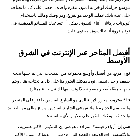
بتوسيع خزانتك أو خزانة المؤن. بنقرة واحدة ، احصل على كل ما تحتاجه
على عتبة بابك. عملك الوحيد هو تفريغ. وفر وقتك ومالك باستخدام
كوبونات بركاتلان أثناء التسوق. يمكن أن تساعدك القسائم المدهشة في
توفير ثروة أثناء التسوق لمحتوى قلبك.
أفضل المتاجر عبر الإنترنت في الشرق
الأوسط
نون
: مزيج من أفضل وأوسع مجموعة من المنتجات التي تم جلبها تحت
سقف واحد ، تسمى نون. يمكنك العثور هنا على كل ما تحتاجه هنا ، ويتم
بيعها جميعًا بأسعار معقولة جدًا وتسليمها لك في حالة ممتازة.
6th
ستريت
: محور الأزياء الذي هو الشارع السادس ، اعثر على المنحدر
والتصاميم الجديرة بالملابس في الشارع السادس. مزيج مثالي من التقاليد
والحداثة ، يمكنك العثور على ملابس لأي مناسبة هنا.
شي إن
: أزياء رخيصة؟ المرادف هوشي إن. الملابس الأكثر عصرية ،
والأكسسوارات اللامعة والقطع البارزة - شي إن لديها كل شيء! الأكثر