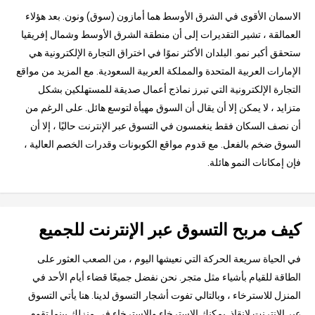
الاسمان الأقوى في الشرق الأوسط هما أمازون (سوق) ونون. بعد هؤلاء
العمالقة ، تشير التقديرات إلى أن منطقة الشرق الأوسط وشمال إفريقيا
ستحقق أكبر نمو. البلدان الأكثر نموًا في اختراق التجارة الإلكترونية هي
الإمارات العربية المتحدة والمملكة العربية السعودية. مع المزيد من مواقع
التجارة الإلكترونية التي تبرز نماذج أعمال صديقة للمستهلكين بشكل
متزايد ، لا يمكن إلا أن يقال أن السوق مهيأة لتوسع هائل. على الرغم من
أن نصف السكان فقط ينغمسون في التسوق عبر الإنترنت حاليًا ، إلا أن
السوق ضخم بالفعل. مع قدوم مواقع الكوبونات وقدرات الخصم العالية ،
فإن إمكانات النمو هائلة.
كيف مربح التسوق عبر الإنترنت للجميع
في الحياة سريعة الحركة التي نعيشها اليوم ، من الصعب العثور على
الطاقة للقيام بأشياء مثل متجر. نحن نفضل جميعًا قضاء أيام الأحد في
المنزل للاسترخاء ، وبالتالي تفوت أشجار التسوق لدينا. هنا يأتي التسوق
عبر الإنترنت لإنقاذ. يمكنك الاسترخاء والاسترخاء في منزلك بينما تقوم