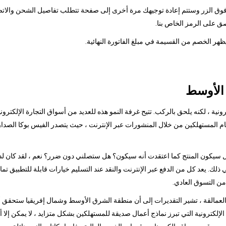
قر فوق الزر وستتم إعادة توجيهك مرة أخرى إلى صفحة تتطلب تفاصيل الشحن والاتصا
ق على الرمز الخاص بنا.
 الأوسط
ونية ، لكنه يلحق بالركب. تتيح غرفة النمو هذه للعديد من أسواق التجارة الإلكترو
 هل سيكون المنتج كما اعتقدت أنه سيكون؟ هل ستصلني دون ضرر؟ نعم ، لقد كان لد
في ذلك. يعد كل من الدفع عبر الإنترنت والنقد عند التسليم خيارات قابلة للتطبيق تمام
من التسوق العادي.
مالقة ، تشير التقديرات إلى أن منطقة الشرق الأوسط وشمال إفريقيا ستحقق أكبر نم
ة الإلكترونية التي تبرز نماذج أعمال صديقة للمستهلكين بشكل متزايد ، لا يمكن إ