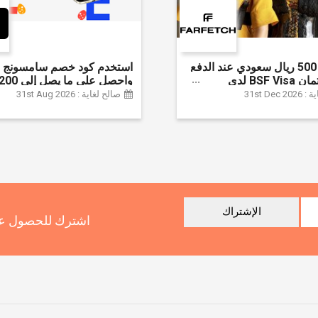
وفر حتى 500 ريال سعودي عند الدفع
استخدم كود خصم سامسونج ا
ببطاقة ائتمان BSF Visa لدى
سعودي + خصم إ
31st Dec
صالح لغاية : 31st Aug 2026
سلسلة جالاكسي S26 | ًالشحن مجانا
الإشتراك
اشترك للحصول عل