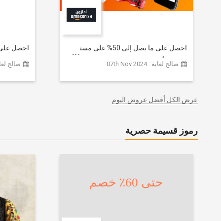
احصل على ما يصل إلى 50% على مستوى
الموقع | أحدث صيحات الموضة
تشكيلة ملا
صالح لغاية : 07th Nov 2024
صالح لغاية :  2026
والإكسسوارات والأحذية وديكور المنزل
إضافي 20% (يُطبّق الخصم تلقائياً)
والإلكترونيات والبقالة وغيرها الكثير | ًالشحن
مجانا
عرض الكل أفضل عروض اليوم
رموز قسيمة حصرية
حتى 60٪ خصم