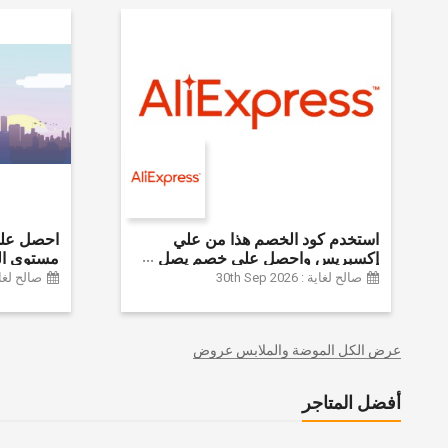
استخدم كود الخصم هذا من علي
إكسبريس واحصل على خصم يصل
مستوى ال
إلى 60% على أجهزة الكمبيوتر
الموضة وا
صالح لغاية : 30th Sep 2026
صالح لغاية :  2024
وملحقاتها | احصل على خصم إضافي
وديكور الم
بقيمة 155 دولارًا أمريكيًا على الطلبات
وغيرها الك
التي تزيد قيمتها عن 1425 ريالًا سعوديًا
عرض الكل الموضة والملابس عروض
| شحن مج
أفضل المتاجر