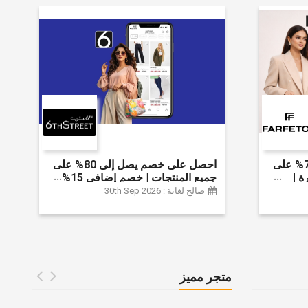
احصل على خصم يصل إلى 70% على
احصل على خصم يصل إلى 80% على
ة |
جميع المنتجات | خصم إضافي 15%
 الخصم
صالح لغاية : 30th Sep 2026
متجر مميز