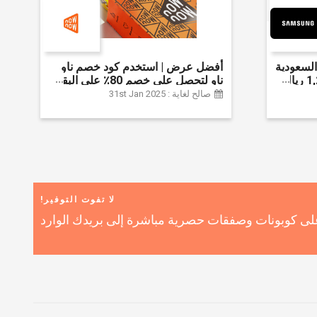
لسعودية
أفضل عرض | استخدم كود خصم ناو
واحصل على ما يصل إلى 1,200 ريال
ناو لتحصل على خصم 80٪ على البقالة
ضافي 6% على
| شراء اللحوم والفواكه والأطعمة
صالح لغاية : 31st Jan 2025
المجمدة والضروريات اليومية والمزيد |
خصم إضافي 5٪ | أفضل عرض
لا تفوت التوفير!
ى كوبونات وصفقات حصرية مباشرة إلى بريدك الوارد