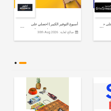
خصم يصل إلى 80% على جميع
أسبوع التوفير الكبير | احصلي على
مستلزمات التجميل الأساسية بأسعار تبدأ
صالح لغاية : 30th Aug 2026
من 79 ريالاً سعودياً.