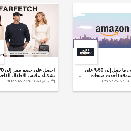
احصل على ما يصل إلى 50% على
موقع | أحدث صيحات
تشكيلة ملابس الأطفال الفاخر
لإكسسوارات والأحذية
خصم إضافي 20% (يُطبّق
07th Nov
صالح لغاية : 30th Sep 2026
نزل والإلكترونيات والبقالة
تلقائياً)
ثير | ًالشحن مجانا