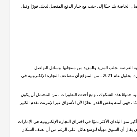
ل الخاصة بك جنبًا إلى جنب مع خيار الدفع المفضل لديك. فورًا وقبل
نية الفرصة لجلب المزيد والمزيد من منتجاتها. وسائل التواصل
الاجتماعي هي سبب كبير للنمو الذي شهدته هذه السوق حتى الآن. يتم إلهام المستهلكين من خلال المنشورات عبر الإنترنت ، حيث يتصدر الفيس بوكا الصدارة. بحلول عام 2021 ، من المتوقع أن تتضاعف التجارة الإلكترونية في
ينا جميعًا هذه الشكوك ، ومع أحدث التطورات ، من المحتمل أن يكون
ًا ، فهي آمنة بنفس القدر. نظرًا لأن الأسواق عبر الإنترنت تقدم الكثير
و. البلدان الأكثر نموًا في اختراق التجارة الإلكترونية هي الإمارات
لا أن يقال أن السوق مهيأة لتوسع هائل. على الرغم من أن نصف السكان