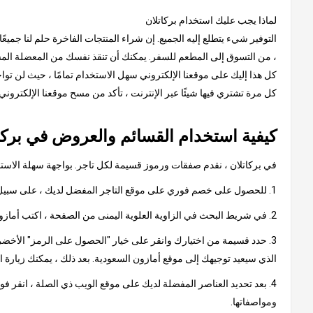
لماذا يجب عليك استخدام بركاتلان
التوفير شيء يتطلع إليه الجميع. إن شراء المنتجات الفاخرة حلم لنا جميعً
، من التسوق إلى المطعم للسفر. يمكنك أن تنقذ نفسك من المعضلة المستم
كل هذا إليك على موقعنا الإلكتروني سهل الاستخدام تمامًا ، حيث لن توا
كل مرة تشتري فيها شيئًا عبر الإنترنت ، تأكد من مسح موقعنا الإلكترون
كيفية استخدام القسائم والعروض في بركا
في بركاتلان ، نقدم صفقات ورموز قسيمة لكل تاجر. بواجهة سهلة الاستخدا
1. للحصول على خصم فوري على موقع التاجر المفضل لديك ، على سبيل المثال ، أمازون السعودية
2. في شريط البحث في الزاوية العلوية اليمنى من الصفحة ، اكتب أمازون السعودية وانقر على النتيجة ، والتي ستأخذك إلى صفحة تحتوي على كود أمازون السعودية الترويجي أو عروض أمازون.
3. حدد قسيمة من اختيارك وانقر على خيار "الحصول على الرمز" الأخضر.
الذي سيعيد توجيهك إلى موقع أمازون السعودية. بعد ذلك ، يمكنك زيارة 
4. بعد تحديد العناصر المفضلة لديك على موقع الويب ذي الصلة ، انقر ف
ومواصفاتها.