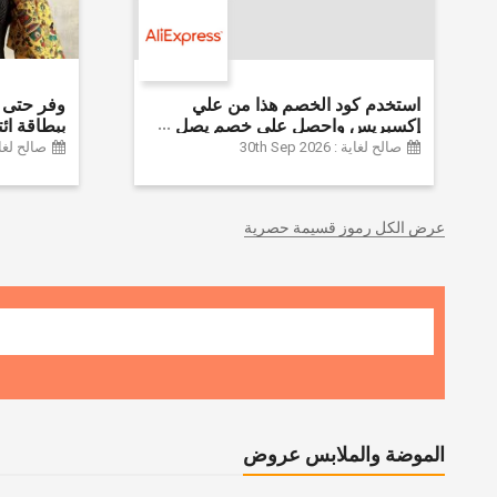
استخدم كود الخصم هذا من علي
إكسبريس واحصل على خصم يصل
إلى 60% على أجهزة الكمبيوتر
Farfetch
صالح لغاية : 30th Sep 2026
صالح لغاية :  2026
وملحقاتها | احصل على خصم إضافي
بقيمة 155 دولارًا أمريكيًا على الطلبات
التي تزيد قيمتها عن 1425 ريالًا سعوديًا
عرض الكل رموز قسيمة حصرية
| شحن مج
الموضة والملابس عروض