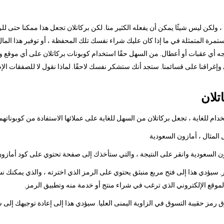
ا ، ولكن ليس شيئًا يمكن أن يفعله الكثير منا. لكن بركاتلان تجعل هذا ممكنا حتى ل
رة المتمثلة في ما إذا كان عليك شراء نفسك تلك المحفظة ، أو توفير هذا المال 
جه أي عقبات أو أعطال. من السهل حقًا استخدام كوبونات بركاتلان على أي موقع وي
ي وإغراقنا على قسائمنا. ستجد أنك ستشكر نفسك لاحقًا. لماذا نقول لا للصفقات ال
تلان
م للغاية ، تجعل بركاتلان من السهل للغاية على عملائها الاستفادة من كوبوناتهم
 سيؤدي هذا إلى فتح مربع منبثق يحتوي على الرمز الذي اخترته ، والذي يمكنك نس
الموقع الإلكتروني الذي ترغب في شراء منتج أو خدمة منه وتطبيق الرمز.
وق رمز حقيبة التسوق في الزاوية اليمنى العليا. سيؤدي هذا إلى إعادة توجيهك إلى