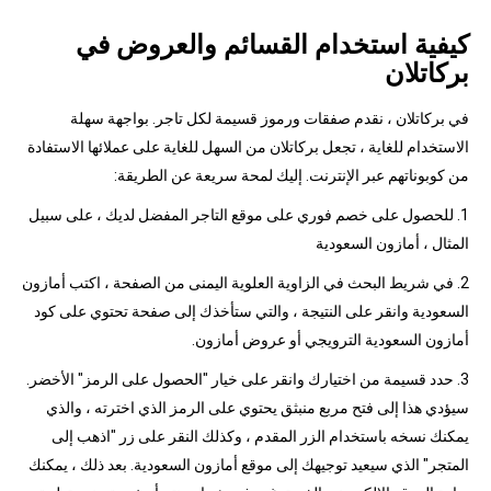
كيفية استخدام القسائم والعروض في
بركاتلان
في بركاتلان ، نقدم صفقات ورموز قسيمة لكل تاجر. بواجهة سهلة
الاستخدام للغاية ، تجعل بركاتلان من السهل للغاية على عملائها الاستفادة
من كوبوناتهم عبر الإنترنت. إليك لمحة سريعة عن الطريقة:
1. للحصول على خصم فوري على موقع التاجر المفضل لديك ، على سبيل
المثال ، أمازون السعودية
2. في شريط البحث في الزاوية العلوية اليمنى من الصفحة ، اكتب أمازون
السعودية وانقر على النتيجة ، والتي ستأخذك إلى صفحة تحتوي على كود
أمازون السعودية الترويجي أو عروض أمازون.
3. حدد قسيمة من اختيارك وانقر على خيار "الحصول على الرمز" الأخضر.
سيؤدي هذا إلى فتح مربع منبثق يحتوي على الرمز الذي اخترته ، والذي
يمكنك نسخه باستخدام الزر المقدم ، وكذلك النقر على زر "اذهب إلى
المتجر" الذي سيعيد توجيهك إلى موقع أمازون السعودية. بعد ذلك ، يمكنك