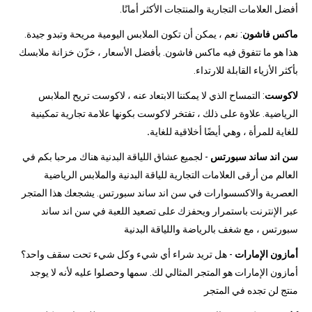
أفضل العلامات التجارية والمنتجات الأكثر أمانًا.
ماكس فاشون
: نعم ، يمكن أن تكون الملابس اليومية مريحة وتبدو جيدة.
هذا هو ما تتفوق فيه ماكس فاشون. بأفضل الأسعار ، خزّن خزانة ملابسك
بأكثر الأزياء القابلة للارتداء.
لاكوست
: التمساح الذي لا يمكننا الابتعاد عنه ، لاكوست تريح الملابس
الرياضية. علاوة على ذلك ، تفتخر لاكوست بكونها علامة تجارية تمكينية
للغاية للمرأة ، وهي أيضًا أخلاقية للغاية
.
سن اند ساند سبورتس
- لجميع عشاق اللياقة البدنية هناك مرحبا بكم في
العالم من أرقى العلامات التجارية للياقة البدنية والملابس الرياضية
العصرية والاكسسوارات في سن اند ساند سبورتس. يشجعك هذا المتجر
عبر الإنترنت باستمرار ويحفزك على تصعيد اللعبة في سن اند ساند
سبورتس ، مع شغف بالرياضة واللياقة البدنية
أمازون الإمارات
- هل تريد شراء أي شيء وكل شيء تحت سقف واحد؟
أمازون الإمارات هو المتجر المثالي لك. سمها وحصلوا عليه لأنه لا يوجد
منتج لن تجده في المتجر