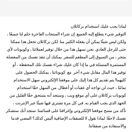
لماذا يجب عليك استخدام بركاتلان
التوفير شيء يتطلع إليه الجميع. إن شراء المنتجات الفاخرة حلم لنا جميعًا ،
ولكن ليس شيئًا يمكن أن يفعله الكثير منا. لكن بركاتلان تجعل هذا ممكنا
حتى للرجل العادي. نحن نسهل هذا من خلال توفير لعملائنا ، وكوبونات لأي
متجر ، من التسوق إلى المطعم للسفر. يمكنك أن تنقذ نفسك من المعضلة
المستمرة المتمثلة في ما إذا كان عليك شراء نفسك تلك المحفظة ، أو
توفير هذا المال مقابل شيء آخر. مع كوبوناتنا ، يمكنك الحصول على
كليهما! يتم تقديم كل هذا إليك على موقعنا الإلكتروني سهل الاستخدام
تمامًا ، حيث لن تواجه أي عقبات أو أعطال. من السهل حقًا استخدام
كوبونات بركاتلان على أي موقع ويب ، وستجد أنه يستحق حقًا القليل من
الجهد الذي يجب القيام به. في كل مرة تشتري فيها شيئًا عبر الإنترنت ،
تأكد من مسح موقعنا الإلكتروني وإغراقنا على قسائمنا. ستجد أنك ستشكر
نفسك لاحقًا. لماذا نقول لا للصفقات الإضافية أليس كذلك؟ المضي قدما
والاستفادة من صفقاتنا.