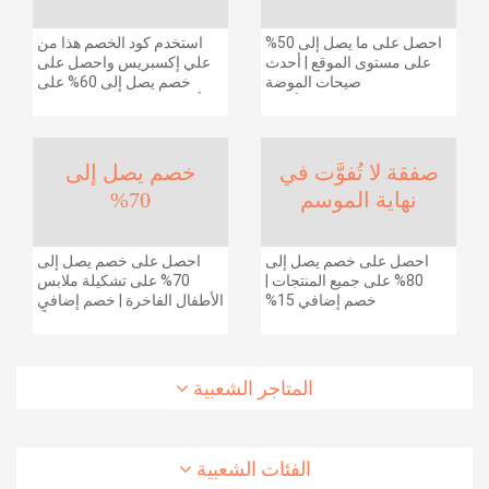
احصل على ما يصل إلى 50%
استخدم كود الخصم هذا من
على مستوى الموقع | أحدث
علي إكسبريس واحصل على
صيحات الموضة
خصم يصل إلى 60% على
والإكسسوارات والأحذية
أجهزة الكمبيوتر وملحقاتها |
وديكور المنزل والإلكترونيات
احصل على خصم إضافي
والبقالة وغيرها الكثير | ًالشحن
بقيمة 155 دولارًا أمريكيًا على
مجانا
الطلبات التي تزيد قيمتها عن
صفقة لا تُفوَّت في
خصم يصل إلى
1425 ريالًا سعوديًا | شحن مج
نهاية الموسم
70%
احصل على خصم يصل إلى
احصل على خصم يصل إلى
80% على جميع المنتجات |
70% على تشكيلة ملابس
خصم إضافي 15%
الأطفال الفاخرة | خصم إضافي
20% (يُطبّق الخصم تلقائياً)
المتاجر الشعبية
الفئات الشعبية