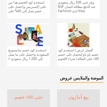
وفر حتى 500 ريال سعودي
استخدم كود الخصم هذا من
عند الدفع ببطاقة ائتمان BSF
علي إكسبريس واحصل على
Visa لدى Farfetch
خصم يصل إلى 60% على
أجهزة الكمبيوتر وملحقاتها |
احصل على خصم إضافي
بقيمة 155 دولارًا أمريكيًا على
الطلبات التي تزيد قيمتها عن
1425 ريالًا سعوديًا | شحن مج
أفضل عرض | استخدم كود
استخدم كود خصم سامسونج
خصم ناو ناو لتحصل على خصم
السعودية واحصل على ما يصل
80٪ على البقالة | شراء اللحوم
إلى 1,200 ريال سعودي +
والفواكه والأطعمة المجمدة
خصم إضافي 6% على سلسلة
والضروريات اليومية والمزيد |
جالاكسي S26 | ًالشحن مجانا
خصم إضافي 5٪ | أفضل عرض
الموضة والملابس عروض
بيع أمازون
حتى 60٪ خصم