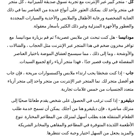
كل
- متجر كبير عبر الإنترنت مع تجربة تسوق صديقة للميزانية ، كل متجر
في متجر واحد لك. يمكنك العثور على أنواع عديدة من العناصر بما في ذلك
العناية الشخصية ورعاية الأطفال والملابس والأحذية والسيارات المجددة
والعطور والأجهزة المنزلية وغير ذلك الكثير بأسعار معقولة.
مودانيسا
- هل كنت تبحث عن ملابس عصرية؟ ثم قم بزيارة مودانيسا. مع
توافر مخزون ضخم في هذا المتجر عبر الإنترنت مثل الحجاب ، والشالات ،
والأوشحة ، وما إلى ذلك ، مما سيسمح لعشاق الموضة باختيار العناصر
المفضلة في وقت قصير جدًا ، فهذا متجر أزياء رائع لجميع السيدات.
جاب
- إذا كنت شخصًا يحب ارتداء ملابس واكسسوارات مريحة ، فإن جاب
هو أفضل متجر لك. نما المتجر عبر الإنترنت من متجر واحد إلى متجر أزياء
متعدد الجنسيات من خمس علامات تجارية.
ديليفرو
- إذا كنت ترغب في الحصول على شخص يقدم طعامًا صحيًا إلى
منزلك مباشرة ، فإن ديليفرو هنا من أجلك. يمكن أن تسمح خدمة طلب
الطعام المتنقلة هذه بطلب أسهل لمنزلك من المطاعم المختارة. تنوع
الأطعمة اللذيذة المتوفرة في المطاعم والمقاهي والمخابز الشريكة
والمزيد يجعل من السهل اختيار وجبة كنت تنتظرها.