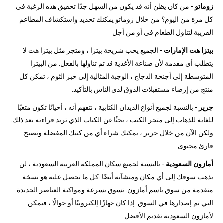
زوماتو
- من كان يظن أنه قد يكون من السهل جدًا تحقيق هذه الرغبة في
كل مرة من اليوم؟ من خلال زوماتو يمكنك تحديد واستكشاف المطاعم
القريبة لتناول الطعام في أو من أجل
بيتزا هت الإمارات
- الجميع يحب شريحة بيتزا ، ومتجر مثل بيتزا هت لا
يتطلب أي مقدمة لأن صناعة الأغذية قد تم تناولها بالفعل. من البيتزا
المتوسطة إلى أجنحة الدجاج ، الوجبة المثالية إلى خبز الثوم ، تمكن كل
منتج من إرضاء مستقبلات الذوق لدى الناس بالتأكيد.
جرير
- بالنسبة لجميع أنواع الديدان الكتابية ، نتفهم أنه ، أحيانًا تكون متعبًا
للغاية للذهاب إلى متجر الكتب ، بحثًا عن الكتاب الذي تريد قراءته بعد ذلك.
ولكن الآن من خلال جرير ، يمكنك شراء أي من كتبك المفضلة وتصبح
قارئ محتوى.
أمازون السعودية
- بالنسبة لجميع سكان المملكة العربية السعودية ، لن
يذهب سوقك إلى أي مكان ومنشآته أيضًا. كل ما تحصل عليه هو نسخة
متقدمة من سوق باسم أمازون. تسوق بسرعة ومواكبة العناصر الجديدة
التي تم إصدارها في السوق. إذا كان جهازًا إلكترونيًا أو جوالًا ، فيمكن
لأمازون السعودية تقديم الأفضل