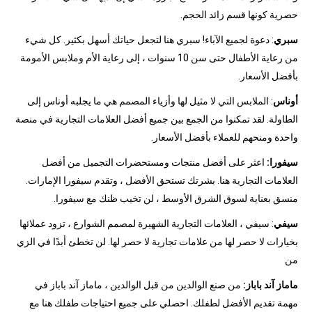
حصرية كونها قسم زائد الحجم.
سبري
: دعوة لجميع الآباء! سبري هنا لتجعل حياتك أسهل بكثير. كل شيء
من رعاية الأطفال حتى سن 10 سنوات ، إلى رعاية الأم وملابس الأمومة
بأفضل الأسعار.
أوناس
: الملابس التي لا مثيل لها وأزياء المصمم هي ما يجلبه أوناس إلى
الطاولة. لقد تمكنوا من الجمع بين جميع أفضل العلامات التجارية في منصة
واحدة ومنحهم للعملاء بأفضل الأسعار.
سيفورا:
اعثر على أفضل منتجات ومستحضرات التجميل من أفضل
العلامات التجارية هنا. بشرتك تستحق الأفضل ، وتقدم سيفورا الإمارات.
منسق بعناية لسوق الشرق الأوسط ، لن تخيب ظنك مع سيفورا.
سيفي
: سيفي ، العلامات التجارية الشهيرة لمصمم الشوارع ، تزود عملائها
بخيارات لا حصر لها من علامات تجارية لا حصر لها. لن تخطئ أبدًا في الزي
من
ماماز آند باباز:
من صنع الوالدين من قبل الوالدين ، ماماز آند باباز في
مهمة تقديم الأفضل لطفلك. احصلي على جميع احتياجات طفلك هنا مع