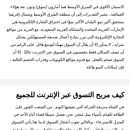
الاسمان الأقوى في الشرق الأوسط هما أمازون (سوق) ونون. بعد هؤلاء
العمالقة ، تشير التقديرات إلى أن منطقة الشرق الأوسط وشمال إفريقيا
ستحقق أكبر نمو. البلدان الأكثر نموًا في اختراق التجارة الإلكترونية هي
الإمارات العربية المتحدة والمملكة العربية السعودية. مع المزيد من مواقع
التجارة الإلكترونية التي تبرز نماذج أعمال صديقة للمستهلكين بشكل
متزايد ، لا يمكن إلا أن يقال أن السوق مهيأة لتوسع هائل. على الرغم من
أن نصف السكان فقط ينغمسون في التسوق عبر الإنترنت حاليًا ، إلا أن
السوق ضخم بالفعل. مع قدوم مواقع الكوبونات وقدرات الخصم العالية ،
فإن إمكانات النمو هائلة.
كيف مربح التسوق عبر الإنترنت للجميع
في الحياة سريعة الحركة التي نعيشها اليوم ، من الصعب العثور على
الطاقة للقيام بأشياء مثل متجر. نحن نفضل جميعًا قضاء أيام الأحد في
المنزل للاسترخاء ، وبالتالي تفوت أشجار التسوق لدينا. هنا يأتي التسوق
عبر الإنترنت لإنقاذ. يمكنك الاسترخاء والاسترخاء في منزلك بينما تقوم