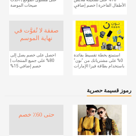
الأطفال الفاخرة | خصم إضافي
صيحات الموضة
20% (يُطبّق الخصم تلقائياً)
والإكسسوارات والأحذية
وديكور المنزل والإلكترونيات
والبقالة وغيرها الكثير | ًالشحن
مجانا
صفقة لا تُفوَّت في
نهاية الموسم
استمتع بخطة تقسيط بفائدة
احصل على خصم يصل إلى
0% على مشترياتك من "نون"
80% على جميع المنتجات |
باستخدام بطاقة فيزا الإمارات
خصم إضافي 15%
دبي الوطني.
رموز قسيمة حصرية
حتى 60٪ خصم