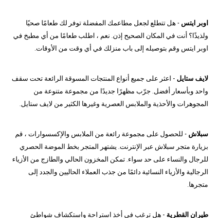
اوبر ايتس
- هل تتطلع لجعل مطاعمك المفضلة توفر لك طعامًا صحيًا
ولذيذًا؟ أنت في المكان الصحيح إذن. نعم ، اطلب طعامًا من أي مطبخ في
اوبر ايتس وقم بتوصيله إلى باب منزلك في أي وقت من الأوقات.
لايف ستايل
- اعثر على جميع أنواع المنتجات المسوقة الرائعة تحت سقف
واحد وبأسعار أفضل. جرّب مظهرًا جديدًا من مجموعة متنوعة من
المجوهرات والأحذية والملابس العصرية وغيرها الكثير من لايف ستايل.
سبلاش
- للحصول على مجموعة رائعة من الملابس والإكسسوارات ، قم
بزيارة متجر سبلاش عبر الإنترنت. يشتهر المتجر بخط الموضة الحصري
للرجال والنساء على حد سواء. تمكن المخزون الحالي والطازج من الأزياء
الرجالية والأزياء النسائية دائمًا من جذب العملاء الحاليين والجدد إلى
متجرها.
طيران القطرية
- هل ترغب في أخذ استراحة واستكشاف شواطئ