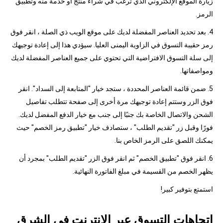
زيارة الموقع الإلكتروني الذي ترغب في شراء منتج أو خدمة منه وتطبيق
الرمز.
4. بعد تحديد العناصر المفضلة لديك على موقع الويب ذي الصلة ، انقر فوق
رمز حقيبة التسوق في الزاوية اليمنى العليا. سيؤدي هذا إلى إعادة توجيهك
إلى سلة التسوق الافتراضية التي تحتوي على جميع العناصر المفضلة لديك
ومواصفاتها.
5. ضمن قائمة العناصر المحددة ، ستجد خيار "المتابعة إلى السداد". انقر
فوق الزر وستتم إعادة توجيهك مرة أخرى إلى صفحة تتطلب تفاصيل
الشحن والاتصال الخاصة بك جنبًا إلى جنب مع خيار الدفع المفضل لديك.
فورًا وقبل زر "تقديم الطلب" ، ستصادف خيار "تطبيق رمز الخصم" حيث
يمكنك اللصق على الرمز الخاص بنا.
6. انقر فوق "تطبيق الخصم" ثم انقر فوق الزر "تقديم الطلب" بمجرد أن
يظهر الخصم من القسيمة في مبلغ الفاتورة النهائية.
استمتع بتوفير كبير!
اتجاهات التسوق عبر الإنترنت في الشرق