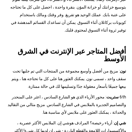
بتوسيع خزانتك أو خزانة المؤن. بنقرة واحدة ، احصل على كل ما تحتاجه
على عتبة بابك. عملك الوحيد هو تفريغ. وفر وقتك ومالك باستخدام
كوبونات بركاتلان أثناء التسوق. يمكن أن تساعدك القسائم المدهشة في
توفير ثروة أثناء التسوق لمحتوى قلبك.
أفضل المتاجر عبر الإنترنت في الشرق
الأوسط
نون
: مزيج من أفضل وأوسع مجموعة من المنتجات التي تم جلبها تحت
سقف واحد ، تسمى نون. يمكنك العثور هنا على كل ما تحتاجه هنا ، ويتم
بيعها جميعًا بأسعار معقولة جدًا وتسليمها لك في حالة ممتازة.
6th
ستريت
: محور الأزياء الذي هو الشارع السادس ، اعثر على المنحدر
والتصاميم الجديرة بالملابس في الشارع السادس. مزيج مثالي من التقاليد
والحداثة ، يمكنك العثور على ملابس لأي مناسبة هنا.
شي إن
: أزياء رخيصة؟ المرادف هوشي إن. الملابس الأكثر عصرية ،
والأكسسوارات اللامعة والقطع البارزة - شي إن لديها كل شيء! الأكثر