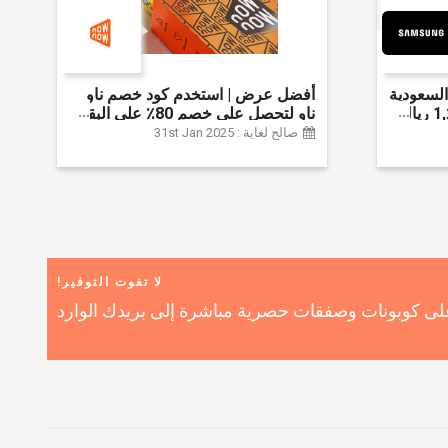
لسعودية
أفضل عرض | استخدم كود خصم ناو
واحصل على ما يصل إلى 1,200 ريال
ناو لتحصل على خصم 80٪ على البقالة
ضافي 6% على
| شراء اللحوم والفواكه والأطعمة
صالح لغاية : 31st Jan 2025
المجمدة والضروريات اليومية والمزيد |
خصم إضافي 5٪ | أفضل عرض
لا تفوت التوفير!
ى كوبونات وصفقات حصرية مباشرة إلى بريدك الوارد