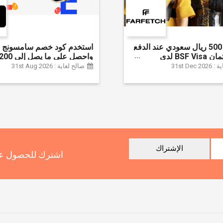
وفر حتى 500 ريال سعودي عند الدفع
استخدم كود خصم سامسونج ا
ببطاقة ائتمان BSF Visa لدى
سعودي + خصم إ
31st Dec
صالح لغاية : 31st Aug 2026
سلسلة جالاكسي S26 | ًالشحن مجانا
الإشتراك
اشترك للحصول عل