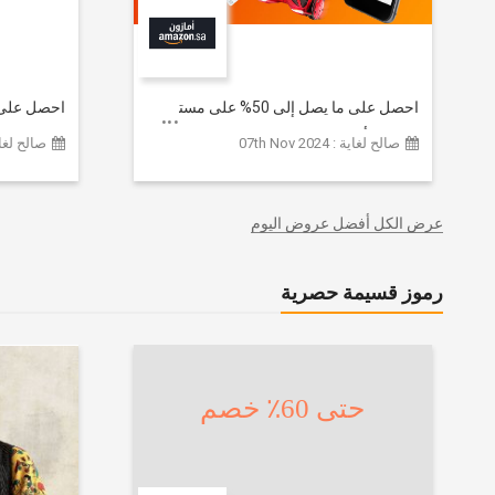
احصل على ما يصل إلى 50% على مستوى
الموقع | أحدث صيحات الموضة
تشكيلة ملا
صالح لغاية : 07th Nov 2024
صالح لغاية :  2026
والإكسسوارات والأحذية وديكور المنزل
إضافي 20% (يُطبّق الخصم تلقائياً)
والإلكترونيات والبقالة وغيرها الكثير | ًالشحن
مجانا
عرض الكل أفضل عروض اليوم
رموز قسيمة حصرية
حتى 60٪ خصم