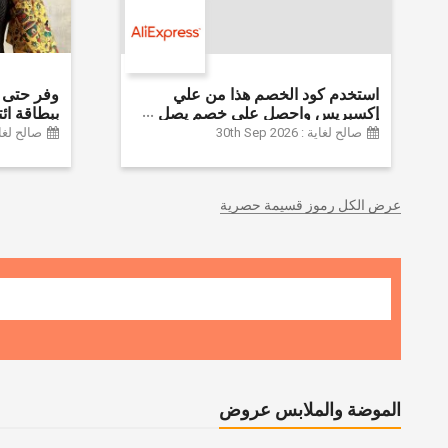
استخدم كود الخصم هذا من علي
إكسبريس واحصل على خصم يصل
إلى 60% على أجهزة الكمبيوتر
Farfetch
صالح لغاية : 30th Sep 2026
صالح لغاية :  2026
وملحقاتها | احصل على خصم إضافي
بقيمة 155 دولارًا أمريكيًا على الطلبات
التي تزيد قيمتها عن 1425 ريالًا سعوديًا
عرض الكل رموز قسيمة حصرية
| شحن مج
الموضة والملابس عروض