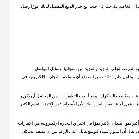
ل الخاصة بك جنبًا إلى جنب مع خيار الدفع المفضل لديك. فورًا وقبل
نية الفرصة لجلب المزيد والمزيد من منتجاتها. وسائل التواصل
الاجتماعي هي سبب كبير للنمو الذي شهدته هذه السوق حتى الآن. يتم إلهام المستهلكين من خلال المنشورات عبر الإنترنت ، حيث يتصدر الفيس بوكا الصدارة. بحلول عام 2021 ، من المتوقع أن تتضاعف التجارة الإلكترونية في
ينا جميعًا هذه الشكوك ، ومع أحدث التطورات ، من المحتمل أن يكون
ًا ، فهي آمنة بنفس القدر. نظرًا لأن الأسواق عبر الإنترنت تقدم الكثير
و. البلدان الأكثر نموًا في اختراق التجارة الإلكترونية هي الإمارات
لا أن يقال أن السوق مهيأة لتوسع هائل. على الرغم من أن نصف السكان