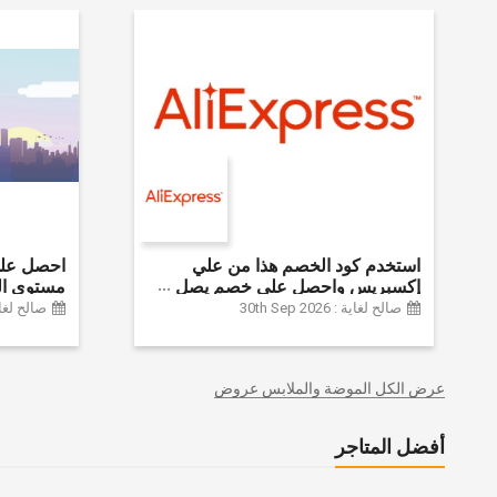
استخدم كود الخصم هذا من علي
إكسبريس واحصل على خصم يصل
مستوى ال
إلى 60% على أجهزة الكمبيوتر
الموضة وا
صالح لغاية : 30th Sep 2026
صالح لغاية :  2024
وملحقاتها | احصل على خصم إضافي
وديكور الم
بقيمة 155 دولارًا أمريكيًا على الطلبات
وغيرها الك
التي تزيد قيمتها عن 1425 ريالًا سعوديًا
عرض الكل الموضة والملابس عروض
| شحن مج
أفضل المتاجر