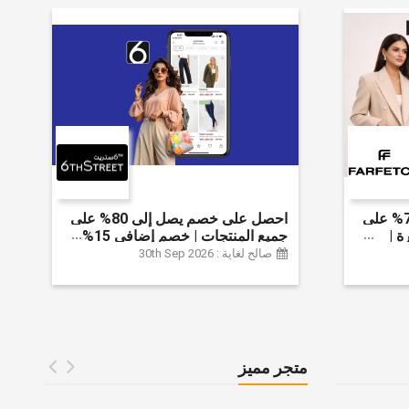
احصل على خصم يصل إلى 70% على
احصل على خصم يصل إلى 80% على
ة |
جميع المنتجات | خصم إضافي 15%
 الخصم
صالح لغاية : 30th Sep 2026
متجر مميز