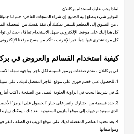
لماذا يجب عليك استخدام بركاتلان
التوفير شيء يتطلع إليه الجميع. إن شراء المنتجات الفاخرة حلم لنا جميعً
، من التسوق إلى المطعم للسفر. يمكنك أن تنقذ نفسك من المعضلة المستم
كل هذا إليك على موقعنا الإلكتروني سهل الاستخدام تمامًا ، حيث لن توا
كل مرة تشتري فيها شيئًا عبر الإنترنت ، تأكد من مسح موقعنا الإلكترون
كيفية استخدام القسائم والعروض في بركا
في بركاتلان ، نقدم صفقات ورموز قسيمة لكل تاجر. بواجهة سهلة الاستخدا
1. للحصول على خصم فوري على موقع التاجر المفضل لديك ، على سبيل المثال ، أمازون السعودية
2. في شريط البحث في الزاوية العلوية اليمنى من الصفحة ، اكتب أمازون السعودية وانقر على النتيجة ، والتي ستأخذك إلى صفحة تحتوي على كود أمازون السعودية الترويجي أو عروض أمازون.
3. حدد قسيمة من اختيارك وانقر على خيار "الحصول على الرمز" الأخضر.
الذي سيعيد توجيهك إلى موقع أمازون السعودية. بعد ذلك ، يمكنك زيارة 
4. بعد تحديد العناصر المفضلة لديك على موقع الويب ذي الصلة ، انقر ف
ومواصفاتها.