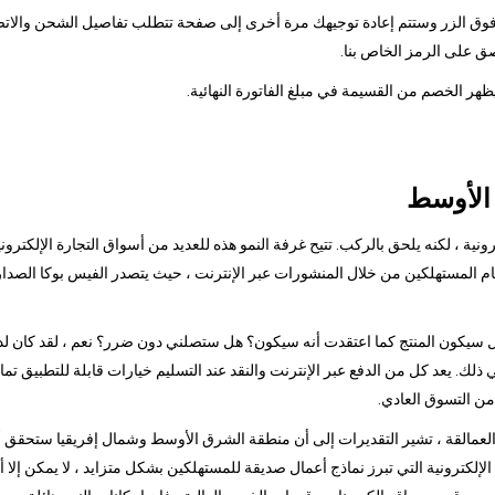
قر فوق الزر وستتم إعادة توجيهك مرة أخرى إلى صفحة تتطلب تفاصيل الشحن والاتصا
ق على الرمز الخاص بنا.
 الأوسط
ونية ، لكنه يلحق بالركب. تتيح غرفة النمو هذه للعديد من أسواق التجارة الإلكترو
 هل سيكون المنتج كما اعتقدت أنه سيكون؟ هل ستصلني دون ضرر؟ نعم ، لقد كان لد
في ذلك. يعد كل من الدفع عبر الإنترنت والنقد عند التسليم خيارات قابلة للتطبيق تمام
من التسوق العادي.
مالقة ، تشير التقديرات إلى أن منطقة الشرق الأوسط وشمال إفريقيا ستحقق أكبر نم
ة الإلكترونية التي تبرز نماذج أعمال صديقة للمستهلكين بشكل متزايد ، لا يمكن إ