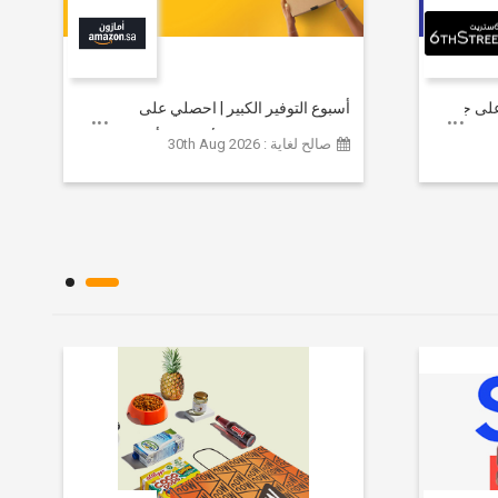
خصم يصل إلى 80% على جميع
أسبوع التوفير الكبير | احصلي على
مستلزمات التجميل الأساسية بأسعار تبدأ
صالح لغاية : 30th Aug 2026
من 79 ريالاً سعودياً.