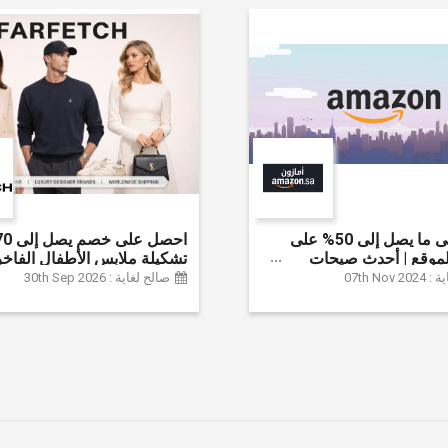
احصل على ما يصل إلى 50% على
موقع | أحدث صيحات
تشكيلة ملابس الأطفال الفاخر
لإكسسوارات والأحذية
خصم إضافي 20% (يُطبّق
07th Nov
صالح لغاية : 30th Sep 2026
نزل والإلكترونيات والبقالة
تلقائياً)
ثير | ًالشحن مجانا