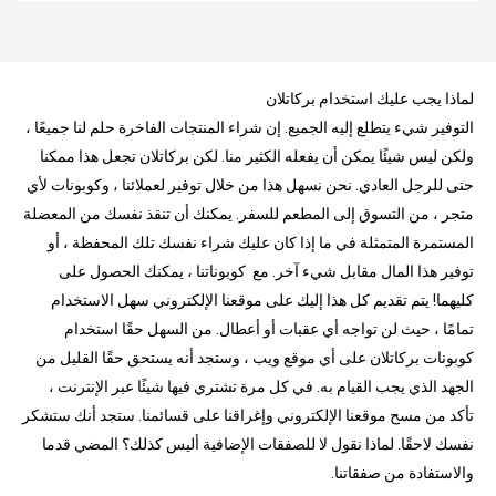
لماذا يجب عليك استخدام بركاتلان
التوفير شيء يتطلع إليه الجميع. إن شراء المنتجات الفاخرة حلم لنا جميعًا ،
ولكن ليس شيئًا يمكن أن يفعله الكثير منا. لكن بركاتلان تجعل هذا ممكنا
حتى للرجل العادي. نحن نسهل هذا من خلال توفير لعملائنا ، وكوبونات لأي
متجر ، من التسوق إلى المطعم للسفر. يمكنك أن تنقذ نفسك من المعضلة
المستمرة المتمثلة في ما إذا كان عليك شراء نفسك تلك المحفظة ، أو
توفير هذا المال مقابل شيء آخر. مع كوبوناتنا ، يمكنك الحصول على
كليهما! يتم تقديم كل هذا إليك على موقعنا الإلكتروني سهل الاستخدام
تمامًا ، حيث لن تواجه أي عقبات أو أعطال. من السهل حقًا استخدام
كوبونات بركاتلان على أي موقع ويب ، وستجد أنه يستحق حقًا القليل من
الجهد الذي يجب القيام به. في كل مرة تشتري فيها شيئًا عبر الإنترنت ،
تأكد من مسح موقعنا الإلكتروني وإغراقنا على قسائمنا. ستجد أنك ستشكر
نفسك لاحقًا. لماذا نقول لا للصفقات الإضافية أليس كذلك؟ المضي قدما
والاستفادة من صفقاتنا.