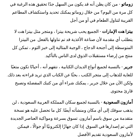
زوماتو
- من كان يظن أنه قد يكون من السهل جدًا تحقيق هذه الرغبة في
كل مرة من اليوم؟ من خلال زوماتو يمكنك تحديد واستكشاف المطاعم
القريبة لتناول الطعام في أو من أجل
بيتزا هت الإمارات
- الجميع يحب شريحة بيتزا ، ومتجر مثل بيتزا هت لا
يتطلب أي مقدمة لأن صناعة الأغذية قد تم تناولها بالفعل. من البيتزا
المتوسطة إلى أجنحة الدجاج ، الوجبة المثالية إلى خبز الثوم ، تمكن كل
منتج من إرضاء مستقبلات الذوق لدى الناس بالتأكيد.
جرير
- بالنسبة لجميع أنواع الديدان الكتابية ، نتفهم أنه ، أحيانًا تكون متعبًا
للغاية للذهاب إلى متجر الكتب ، بحثًا عن الكتاب الذي تريد قراءته بعد ذلك.
ولكن الآن من خلال جرير ، يمكنك شراء أي من كتبك المفضلة وتصبح
قارئ محتوى.
أمازون السعودية
- بالنسبة لجميع سكان المملكة العربية السعودية ، لن
يذهب سوقك إلى أي مكان ومنشآته أيضًا. كل ما تحصل عليه هو نسخة
متقدمة من سوق باسم أمازون. تسوق بسرعة ومواكبة العناصر الجديدة
التي تم إصدارها في السوق. إذا كان جهازًا إلكترونيًا أو جوالًا ، فيمكن
لأمازون السعودية تقديم الأفضل