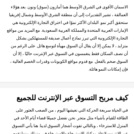
الاسمان الأقوى في الشرق الأوسط هما أمازون (سوق) ونون. بعد هؤلاء
العمالقة ، تشير التقديرات إلى أن منطقة الشرق الأوسط وشمال إفريقيا
ستحقق أكبر نمو. البلدان الأكثر نموًا في اختراق التجارة الإلكترونية هي
الإمارات العربية المتحدة والمملكة العربية السعودية. مع المزيد من مواقع
التجارة الإلكترونية التي تبرز نماذج أعمال صديقة للمستهلكين بشكل
متزايد ، لا يمكن إلا أن يقال أن السوق مهيأة لتوسع هائل. على الرغم من
أن نصف السكان فقط ينغمسون في التسوق عبر الإنترنت حاليًا ، إلا أن
السوق ضخم بالفعل. مع قدوم مواقع الكوبونات وقدرات الخصم العالية ،
فإن إمكانات النمو هائلة.
كيف مربح التسوق عبر الإنترنت للجميع
في الحياة سريعة الحركة التي نعيشها اليوم ، من الصعب العثور على
الطاقة للقيام بأشياء مثل متجر. نحن نفضل جميعًا قضاء أيام الأحد في
المنزل للاسترخاء ، وبالتالي تفوت أشجار التسوق لدينا. هنا يأتي التسوق
عبر الإنترنت لإنقاذ. يمكنك الاسترخاء والاسترخاء في منزلك بينما تقوم