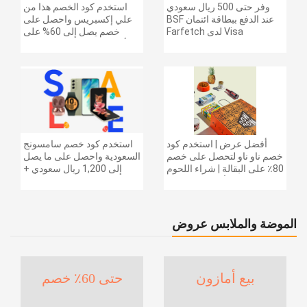
وفر حتى 500 ريال سعودي
استخدم كود الخصم هذا من
عند الدفع ببطاقة ائتمان BSF
علي إكسبريس واحصل على
Visa لدى Farfetch
خصم يصل إلى 60% على
أجهزة الكمبيوتر وملحقاتها |
احصل على خصم إضافي
بقيمة 155 دولارًا أمريكيًا على
الطلبات التي تزيد قيمتها عن
1425 ريالًا سعوديًا | شحن مج
أفضل عرض | استخدم كود
استخدم كود خصم سامسونج
خصم ناو ناو لتحصل على خصم
السعودية واحصل على ما يصل
80٪ على البقالة | شراء اللحوم
إلى 1,200 ريال سعودي +
والفواكه والأطعمة المجمدة
خصم إضافي 6% على سلسلة
والضروريات اليومية والمزيد |
جالاكسي S26 | ًالشحن مجانا
خصم إضافي 5٪ | أفضل عرض
الموضة والملابس عروض
بيع أمازون
حتى 60٪ خصم