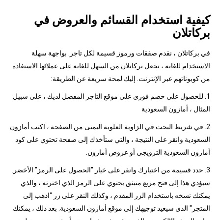
كيفية استخدام القسائم والعروض في
بركاتلان
في بركاتلان ، نقدم صفقات ورموز قسيمة لكل تاجر. بواجهة سهلة
الاستخدام للغاية ، تجعل بركاتلان من السهل للغاية على عملائها الاستفادة
من كوبوناتهم عبر الإنترنت. إليك لمحة سريعة عن الطريقة:
1. للحصول على خصم فوري على موقع التاجر المفضل لديك ، على سبيل
المثال ، أمازون السعودية
2. في شريط البحث في الزاوية العلوية اليمنى من الصفحة ، اكتب أمازون
السعودية وانقر على النتيجة ، والتي ستأخذك إلى صفحة تحتوي على كود
أمازون السعودية الترويجي أو عروض أمازون.
3. حدد قسيمة من اختيارك وانقر على خيار "الحصول على الرمز" الأخضر.
سيؤدي هذا إلى فتح مربع منبثق يحتوي على الرمز الذي اخترته ، والذي
يمكنك نسخه باستخدام الزر المقدم ، وكذلك النقر على زر "اذهب إلى
المتجر" الذي سيعيد توجيهك إلى موقع أمازون السعودية. بعد ذلك ، يمكنك