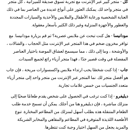
كل
- متجر كبير عبر الإنترنت مع تجربة تسوق صديقة للميزانية ، كل متجر
في متجر واحد لك. يمكنك العثور على أنواع عديدة من العناصر بما في ذلك
العناية الشخصية ورعاية الأطفال والملابس والأحذية والسيارات المجددة
والعطور والأجهزة المنزلية وغير ذلك الكثير بأسعار معقولة.
مودانيسا
- هل كنت تبحث عن ملابس عصرية؟ ثم قم بزيارة مودانيسا. مع
توافر مخزون ضخم في هذا المتجر عبر الإنترنت مثل الحجاب ، والشالات ،
والأوشحة ، وما إلى ذلك ، مما سيسمح لعشاق الموضة باختيار العناصر
المفضلة في وقت قصير جدًا ، فهذا متجر أزياء رائع لجميع السيدات.
جاب
- إذا كنت شخصًا يحب ارتداء ملابس واكسسوارات مريحة ، فإن جاب
هو أفضل متجر لك. نما المتجر عبر الإنترنت من متجر واحد إلى متجر أزياء
متعدد الجنسيات من خمس علامات تجارية.
ديليفرو
- إذا كنت ترغب في الحصول على شخص يقدم طعامًا صحيًا إلى
منزلك مباشرة ، فإن ديليفرو هنا من أجلك. يمكن أن تسمح خدمة طلب
الطعام المتنقلة هذه بطلب أسهل لمنزلك من المطاعم المختارة. تنوع
الأطعمة اللذيذة المتوفرة في المطاعم والمقاهي والمخابز الشريكة
والمزيد يجعل من السهل اختيار وجبة كنت تنتظرها.