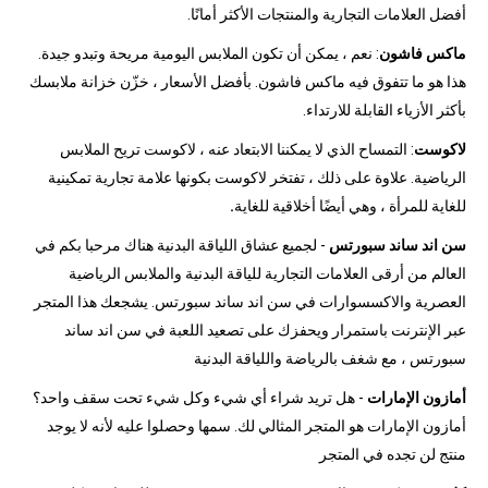
أفضل العلامات التجارية والمنتجات الأكثر أمانًا.
ماكس فاشون
: نعم ، يمكن أن تكون الملابس اليومية مريحة وتبدو جيدة.
هذا هو ما تتفوق فيه ماكس فاشون. بأفضل الأسعار ، خزّن خزانة ملابسك
بأكثر الأزياء القابلة للارتداء.
لاكوست
: التمساح الذي لا يمكننا الابتعاد عنه ، لاكوست تريح الملابس
الرياضية. علاوة على ذلك ، تفتخر لاكوست بكونها علامة تجارية تمكينية
للغاية للمرأة ، وهي أيضًا أخلاقية للغاية
.
سن اند ساند سبورتس
- لجميع عشاق اللياقة البدنية هناك مرحبا بكم في
العالم من أرقى العلامات التجارية للياقة البدنية والملابس الرياضية
العصرية والاكسسوارات في سن اند ساند سبورتس. يشجعك هذا المتجر
عبر الإنترنت باستمرار ويحفزك على تصعيد اللعبة في سن اند ساند
سبورتس ، مع شغف بالرياضة واللياقة البدنية
أمازون الإمارات
- هل تريد شراء أي شيء وكل شيء تحت سقف واحد؟
أمازون الإمارات هو المتجر المثالي لك. سمها وحصلوا عليه لأنه لا يوجد
منتج لن تجده في المتجر