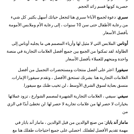
حصرية كونها قسم زائد الحجم.
سبري
: دعوة لجميع الآباء! سبري هنا لتجعل حياتك أسهل بكثير. كل شيء
من رعاية الأطفال حتى سن 10 سنوات ، إلى رعاية الأم وملابس الأمومة
بأفضل الأسعار.
أوناس
: الملابس التي لا مثيل لها وأزياء المصمم هي ما يجلبه أوناس إلى
الطاولة. لقد تمكنوا من الجمع بين جميع أفضل العلامات التجارية في منصة
واحدة ومنحهم للعملاء بأفضل الأسعار.
سيفورا:
اعثر على أفضل منتجات ومستحضرات التجميل من أفضل
العلامات التجارية هنا. بشرتك تستحق الأفضل ، وتقدم سيفورا الإمارات.
منسق بعناية لسوق الشرق الأوسط ، لن تخيب ظنك مع سيفورا.
سيفي
: سيفي ، العلامات التجارية الشهيرة لمصمم الشوارع ، تزود عملائها
بخيارات لا حصر لها من علامات تجارية لا حصر لها. لن تخطئ أبدًا في الزي
من
ماماز آند باباز:
من صنع الوالدين من قبل الوالدين ، ماماز آند باباز في
مهمة تقديم الأفضل لطفلك. احصلي على جميع احتياجات طفلك هنا مع