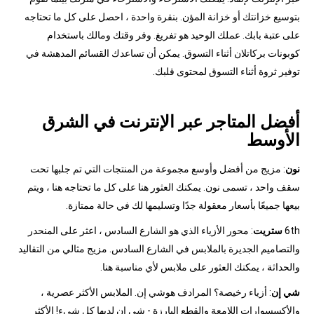
بتوسيع خزانتك أو خزانة المؤن. بنقرة واحدة ، احصل على كل ما تحتاجه
على عتبة بابك. عملك الوحيد هو تفريغ. وفر وقتك ومالك باستخدام
كوبونات بركاتلان أثناء التسوق. يمكن أن تساعدك القسائم المدهشة في
توفير ثروة أثناء التسوق لمحتوى قلبك.
أفضل المتاجر عبر الإنترنت في الشرق
الأوسط
نون
: مزيج من أفضل وأوسع مجموعة من المنتجات التي تم جلبها تحت
سقف واحد ، تسمى نون. يمكنك العثور هنا على كل ما تحتاجه هنا ، ويتم
بيعها جميعًا بأسعار معقولة جدًا وتسليمها لك في حالة ممتازة.
6th
ستريت
: محور الأزياء الذي هو الشارع السادس ، اعثر على المنحدر
والتصاميم الجديرة بالملابس في الشارع السادس. مزيج مثالي من التقاليد
والحداثة ، يمكنك العثور على ملابس لأي مناسبة هنا.
شي إن
: أزياء رخيصة؟ المرادف هوشي إن. الملابس الأكثر عصرية ،
والأكسسوارات اللامعة والقطع البارزة - شي إن لديها كل شيء! الأكثر