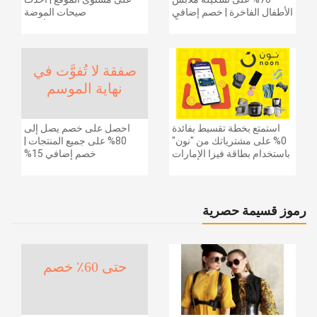
الأطفال الفاخرة | خصم إضافي
صيحات الموضة
20% (يُطبّق الخصم تلقائياً)
والإكسسوارات والأحذية
وديكور المنزل والإلكترونيات
والبقالة وغيرها الكثير | ًالشحن
مجانا
صفقة لا تُفوَّت في
نهاية الموسم
استمتع بخطة تقسيط بفائدة
احصل على خصم يصل إلى
0% على مشترياتك من "نون"
80% على جميع المنتجات |
باستخدام بطاقة فيزا الإمارات
خصم إضافي 15%
دبي الوطني.
رموز قسيمة حصرية
حتى 60٪ خصم