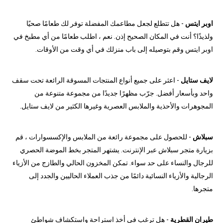
اوبر ايتس
- هل تتطلع لجعل مطاعمك المفضلة توفر لك طعامًا صحيًا
ولذيذًا؟ أنت في المكان الصحيح إذن. نعم ، اطلب طعامًا من أي مطبخ في
اوبر ايتس وقم بتوصيله إلى باب منزلك في أي وقت من الأوقات.
لايف ستايل
- اعثر على جميع أنواع المنتجات المسوقة الرائعة تحت سقف
واحد وبأسعار أفضل. جرّب مظهرًا جديدًا من مجموعة متنوعة من
المجوهرات والأحذية والملابس العصرية وغيرها الكثير من لايف ستايل.
سبلاش
- للحصول على مجموعة رائعة من الملابس والإكسسوارات ، قم
بزيارة متجر سبلاش عبر الإنترنت. يشتهر المتجر بخط الموضة الحصري
للرجال والنساء على حد سواء. تمكن المخزون الحالي والطازج من الأزياء
الرجالية والأزياء النسائية دائمًا من جذب العملاء الحاليين والجدد إلى
متجرها.
طيران القطرية
- هل ترغب في أخذ استراحة واستكشاف شواطئ