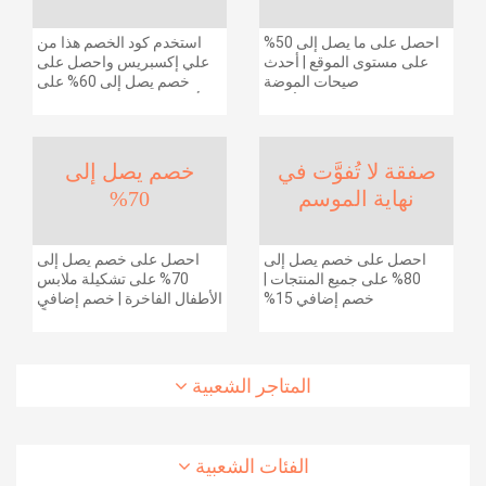
احصل على ما يصل إلى 50%
استخدم كود الخصم هذا من
على مستوى الموقع | أحدث
علي إكسبريس واحصل على
صيحات الموضة
خصم يصل إلى 60% على
والإكسسوارات والأحذية
أجهزة الكمبيوتر وملحقاتها |
وديكور المنزل والإلكترونيات
احصل على خصم إضافي
والبقالة وغيرها الكثير | ًالشحن
بقيمة 155 دولارًا أمريكيًا على
مجانا
الطلبات التي تزيد قيمتها عن
صفقة لا تُفوَّت في
خصم يصل إلى
1425 ريالًا سعوديًا | شحن مج
نهاية الموسم
70%
احصل على خصم يصل إلى
احصل على خصم يصل إلى
80% على جميع المنتجات |
70% على تشكيلة ملابس
خصم إضافي 15%
الأطفال الفاخرة | خصم إضافي
20% (يُطبّق الخصم تلقائياً)
المتاجر الشعبية
الفئات الشعبية