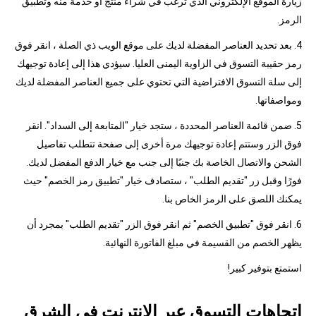
زيارة الموقع الإلكتروني الذي ترغب في شراء منتج أو خدمة منه وتطبيق
الرمز.
4. بعد تحديد العناصر المفضلة لديك على موقع الويب ذي الصلة ، انقر فوق
رمز حقيبة التسوق في الزاوية اليمنى العليا. سيؤدي هذا إلى إعادة توجيهك
إلى سلة التسوق الافتراضية التي تحتوي على جميع العناصر المفضلة لديك
ومواصفاتها.
5. ضمن قائمة العناصر المحددة ، ستجد خيار "المتابعة إلى السداد". انقر
فوق الزر وستتم إعادة توجيهك مرة أخرى إلى صفحة تتطلب تفاصيل
الشحن والاتصال الخاصة بك جنبًا إلى جنب مع خيار الدفع المفضل لديك.
فورًا وقبل زر "تقديم الطلب" ، ستصادف خيار "تطبيق رمز الخصم" حيث
يمكنك اللصق على الرمز الخاص بنا.
6. انقر فوق "تطبيق الخصم" ثم انقر فوق الزر "تقديم الطلب" بمجرد أن
يظهر الخصم من القسيمة في مبلغ الفاتورة النهائية.
استمتع بتوفير كبير!
اتجاهات التسوق عبر الإنترنت في الشرق