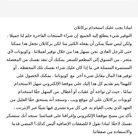
لماذا يجب عليك استخدام بركاتلان
التوفير شيء يتطلع إليه الجميع. إن شراء المنتجات الفاخرة حلم لنا جميعًا ،
ولكن ليس شيئًا يمكن أن يفعله الكثير منا. لكن بركاتلان تجعل هذا ممكنا
حتى للرجل العادي. نحن نسهل هذا من خلال توفير لعملائنا ، وكوبونات لأي
متجر ، من التسوق إلى المطعم للسفر. يمكنك أن تنقذ نفسك من المعضلة
المستمرة المتمثلة في ما إذا كان عليك شراء نفسك تلك المحفظة ، أو
توفير هذا المال مقابل شيء آخر. مع كوبوناتنا ، يمكنك الحصول على
كليهما! يتم تقديم كل هذا إليك على موقعنا الإلكتروني سهل الاستخدام
تمامًا ، حيث لن تواجه أي عقبات أو أعطال. من السهل حقًا استخدام
كوبونات بركاتلان على أي موقع ويب ، وستجد أنه يستحق حقًا القليل من
الجهد الذي يجب القيام به. في كل مرة تشتري فيها شيئًا عبر الإنترنت ،
تأكد من مسح موقعنا الإلكتروني وإغراقنا على قسائمنا. ستجد أنك ستشكر
نفسك لاحقًا. لماذا نقول لا للصفقات الإضافية أليس كذلك؟ المضي قدما
والاستفادة من صفقاتنا.