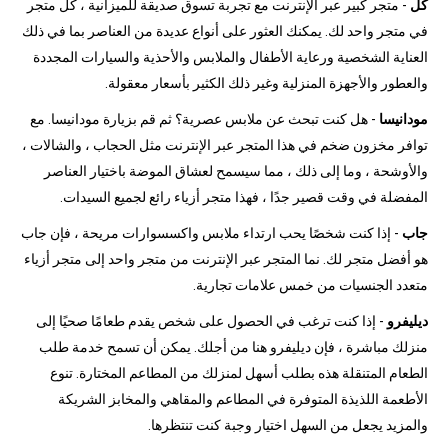
كل
- متجر كبير عبر الإنترنت مع تجربة تسوق صديقة للميزانية ، كل متجر
في متجر واحد لك. يمكنك العثور على أنواع عديدة من العناصر بما في ذلك
العناية الشخصية ورعاية الأطفال والملابس والأحذية والسيارات المجددة
والعطور والأجهزة المنزلية وغير ذلك الكثير بأسعار معقولة.
مودانيسا
- هل كنت تبحث عن ملابس عصرية؟ ثم قم بزيارة مودانيسا. مع
توافر مخزون ضخم في هذا المتجر عبر الإنترنت مثل الحجاب ، والشالات ،
والأوشحة ، وما إلى ذلك ، مما سيسمح لعشاق الموضة باختيار العناصر
المفضلة في وقت قصير جدًا ، فهذا متجر أزياء رائع لجميع السيدات.
جاب
- إذا كنت شخصًا يحب ارتداء ملابس واكسسوارات مريحة ، فإن جاب
هو أفضل متجر لك. نما المتجر عبر الإنترنت من متجر واحد إلى متجر أزياء
متعدد الجنسيات من خمس علامات تجارية.
ديليفرو
- إذا كنت ترغب في الحصول على شخص يقدم طعامًا صحيًا إلى
منزلك مباشرة ، فإن ديليفرو هنا من أجلك. يمكن أن تسمح خدمة طلب
الطعام المتنقلة هذه بطلب أسهل لمنزلك من المطاعم المختارة. تنوع
الأطعمة اللذيذة المتوفرة في المطاعم والمقاهي والمخابز الشريكة
والمزيد يجعل من السهل اختيار وجبة كنت تنتظرها.