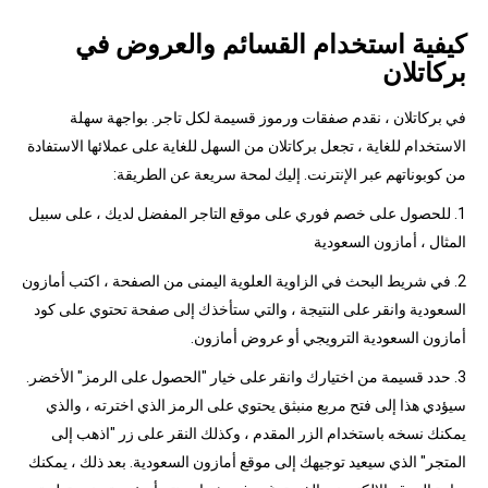
كيفية استخدام القسائم والعروض في
بركاتلان
في بركاتلان ، نقدم صفقات ورموز قسيمة لكل تاجر. بواجهة سهلة
الاستخدام للغاية ، تجعل بركاتلان من السهل للغاية على عملائها الاستفادة
من كوبوناتهم عبر الإنترنت. إليك لمحة سريعة عن الطريقة:
1. للحصول على خصم فوري على موقع التاجر المفضل لديك ، على سبيل
المثال ، أمازون السعودية
2. في شريط البحث في الزاوية العلوية اليمنى من الصفحة ، اكتب أمازون
السعودية وانقر على النتيجة ، والتي ستأخذك إلى صفحة تحتوي على كود
أمازون السعودية الترويجي أو عروض أمازون.
3. حدد قسيمة من اختيارك وانقر على خيار "الحصول على الرمز" الأخضر.
سيؤدي هذا إلى فتح مربع منبثق يحتوي على الرمز الذي اخترته ، والذي
يمكنك نسخه باستخدام الزر المقدم ، وكذلك النقر على زر "اذهب إلى
المتجر" الذي سيعيد توجيهك إلى موقع أمازون السعودية. بعد ذلك ، يمكنك