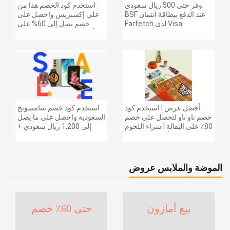
وفر حتى 500 ريال سعودي
استخدم كود الخصم هذا من
عند الدفع ببطاقة ائتمان BSF
علي إكسبريس واحصل على
Visa لدى Farfetch
خصم يصل إلى 60% على
أجهزة الكمبيوتر وملحقاتها |
احصل على خصم إضافي
بقيمة 155 دولارًا أمريكيًا على
الطلبات التي تزيد قيمتها عن
1425 ريالًا سعوديًا | شحن مج
أفضل عرض | استخدم كود
استخدم كود خصم سامسونج
خصم ناو ناو لتحصل على خصم
السعودية واحصل على ما يصل
80٪ على البقالة | شراء اللحوم
إلى 1,200 ريال سعودي +
والفواكه والأطعمة المجمدة
خصم إضافي 6% على سلسلة
والضروريات اليومية والمزيد |
جالاكسي S26 | ًالشحن مجانا
خصم إضافي 5٪ | أفضل عرض
الموضة والملابس عروض
بيع أمازون
حتى 60٪ خصم