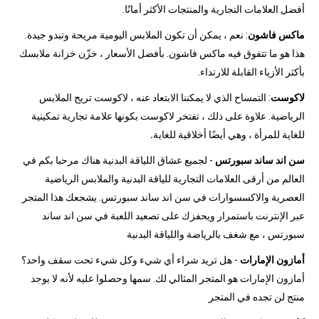
أفضل العلامات التجارية والمنتجات الأكثر أمانًا.
ماكس فاشون
: نعم ، يمكن أن تكون الملابس اليومية مريحة وتبدو جيدة.
هذا هو ما تتفوق فيه ماكس فاشون. بأفضل الأسعار ، خزّن خزانة ملابسك
بأكثر الأزياء القابلة للارتداء.
لاكوست
: التمساح الذي لا يمكننا الابتعاد عنه ، لاكوست تريح الملابس
الرياضية. علاوة على ذلك ، تفتخر لاكوست بكونها علامة تجارية تمكينية
للغاية للمرأة ، وهي أيضًا أخلاقية للغاية
.
سن اند ساند سبورتس
- لجميع عشاق اللياقة البدنية هناك مرحبا بكم في
العالم من أرقى العلامات التجارية للياقة البدنية والملابس الرياضية
العصرية والاكسسوارات في سن اند ساند سبورتس. يشجعك هذا المتجر
عبر الإنترنت باستمرار ويحفزك على تصعيد اللعبة في سن اند ساند
سبورتس ، مع شغف بالرياضة واللياقة البدنية
أمازون الإمارات
- هل تريد شراء أي شيء وكل شيء تحت سقف واحد؟
أمازون الإمارات هو المتجر المثالي لك. سمها وحصلوا عليه لأنه لا يوجد
منتج لن تجده في المتجر