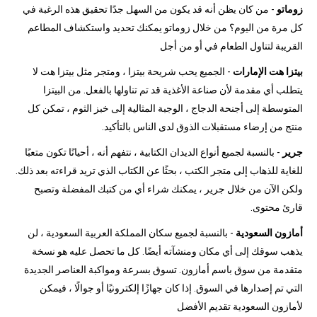
زوماتو
- من كان يظن أنه قد يكون من السهل جدًا تحقيق هذه الرغبة في
كل مرة من اليوم؟ من خلال زوماتو يمكنك تحديد واستكشاف المطاعم
القريبة لتناول الطعام في أو من أجل
بيتزا هت الإمارات
- الجميع يحب شريحة بيتزا ، ومتجر مثل بيتزا هت لا
يتطلب أي مقدمة لأن صناعة الأغذية قد تم تناولها بالفعل. من البيتزا
المتوسطة إلى أجنحة الدجاج ، الوجبة المثالية إلى خبز الثوم ، تمكن كل
منتج من إرضاء مستقبلات الذوق لدى الناس بالتأكيد.
جرير
- بالنسبة لجميع أنواع الديدان الكتابية ، نتفهم أنه ، أحيانًا تكون متعبًا
للغاية للذهاب إلى متجر الكتب ، بحثًا عن الكتاب الذي تريد قراءته بعد ذلك.
ولكن الآن من خلال جرير ، يمكنك شراء أي من كتبك المفضلة وتصبح
قارئ محتوى.
أمازون السعودية
- بالنسبة لجميع سكان المملكة العربية السعودية ، لن
يذهب سوقك إلى أي مكان ومنشآته أيضًا. كل ما تحصل عليه هو نسخة
متقدمة من سوق باسم أمازون. تسوق بسرعة ومواكبة العناصر الجديدة
التي تم إصدارها في السوق. إذا كان جهازًا إلكترونيًا أو جوالًا ، فيمكن
لأمازون السعودية تقديم الأفضل