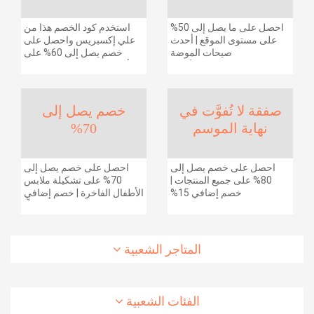
احصل على ما يصل إلى 50%
استخدم كود الخصم هذا من
على مستوى الموقع | أحدث
علي إكسبريس واحصل على
صيحات الموضة
خصم يصل إلى 60% على
والإكسسوارات والأحذية
أجهزة الكمبيوتر وملحقاتها |
وديكور المنزل والإلكترونيات
احصل على خصم إضافي
والبقالة وغيرها الكثير | ًالشحن
بقيمة 155 دولارًا أمريكيًا على
مجانا
الطلبات التي تزيد قيمتها عن
صفقة لا تُفوَّت في
خصم يصل إلى
1425 ريالًا سعوديًا | شحن مج
نهاية الموسم
70%
احصل على خصم يصل إلى
احصل على خصم يصل إلى
80% على جميع المنتجات |
70% على تشكيلة ملابس
خصم إضافي 15%
الأطفال الفاخرة | خصم إضافي
20% (يُطبّق الخصم تلقائياً)
المتاجر الشعبية
الفئات الشعبية