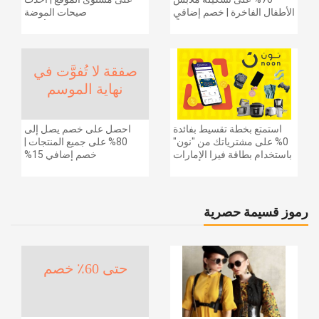
الأطفال الفاخرة | خصم إضافي
صيحات الموضة
20% (يُطبّق الخصم تلقائياً)
والإكسسوارات والأحذية
وديكور المنزل والإلكترونيات
والبقالة وغيرها الكثير | ًالشحن
مجانا
صفقة لا تُفوَّت في
نهاية الموسم
استمتع بخطة تقسيط بفائدة
احصل على خصم يصل إلى
0% على مشترياتك من "نون"
80% على جميع المنتجات |
باستخدام بطاقة فيزا الإمارات
خصم إضافي 15%
دبي الوطني.
رموز قسيمة حصرية
حتى 60٪ خصم