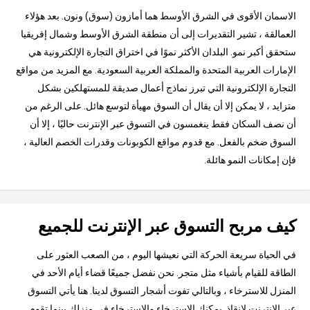
الاسمان الأقوى في الشرق الأوسط هما أمازون (سوق) ونون. بعد هؤلاء
العمالقة ، تشير التقديرات إلى أن منطقة الشرق الأوسط وشمال إفريقيا
ستحقق أكبر نمو. البلدان الأكثر نموًا في اختراق التجارة الإلكترونية هي
الإمارات العربية المتحدة والمملكة العربية السعودية. مع المزيد من مواقع
التجارة الإلكترونية التي تبرز نماذج أعمال صديقة للمستهلكين بشكل
متزايد ، لا يمكن إلا أن يقال أن السوق مهيأة لتوسع هائل. على الرغم من
أن نصف السكان فقط ينغمسون في التسوق عبر الإنترنت حاليًا ، إلا أن
السوق ضخم بالفعل. مع قدوم مواقع الكوبونات وقدرات الخصم العالية ،
فإن إمكانات النمو هائلة.
كيف مربح التسوق عبر الإنترنت للجميع
في الحياة سريعة الحركة التي نعيشها اليوم ، من الصعب العثور على
الطاقة للقيام بأشياء مثل متجر. نحن نفضل جميعًا قضاء أيام الأحد في
المنزل للاسترخاء ، وبالتالي تفوت أشجار التسوق لدينا. هنا يأتي التسوق
عبر الإنترنت لإنقاذ. يمكنك الاسترخاء والاسترخاء في منزلك بينما تقوم