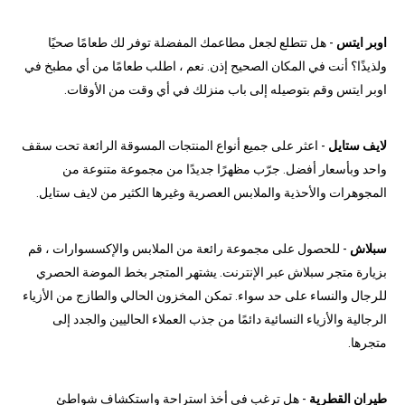
اوبر ايتس
- هل تتطلع لجعل مطاعمك المفضلة توفر لك طعامًا صحيًا
ولذيذًا؟ أنت في المكان الصحيح إذن. نعم ، اطلب طعامًا من أي مطبخ في
اوبر ايتس وقم بتوصيله إلى باب منزلك في أي وقت من الأوقات.
لايف ستايل
- اعثر على جميع أنواع المنتجات المسوقة الرائعة تحت سقف
واحد وبأسعار أفضل. جرّب مظهرًا جديدًا من مجموعة متنوعة من
المجوهرات والأحذية والملابس العصرية وغيرها الكثير من لايف ستايل.
سبلاش
- للحصول على مجموعة رائعة من الملابس والإكسسوارات ، قم
بزيارة متجر سبلاش عبر الإنترنت. يشتهر المتجر بخط الموضة الحصري
للرجال والنساء على حد سواء. تمكن المخزون الحالي والطازج من الأزياء
الرجالية والأزياء النسائية دائمًا من جذب العملاء الحاليين والجدد إلى
متجرها.
طيران القطرية
- هل ترغب في أخذ استراحة واستكشاف شواطئ