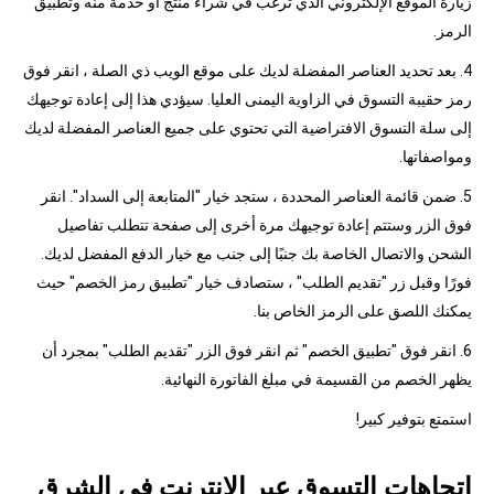
زيارة الموقع الإلكتروني الذي ترغب في شراء منتج أو خدمة منه وتطبيق
الرمز.
4. بعد تحديد العناصر المفضلة لديك على موقع الويب ذي الصلة ، انقر فوق
رمز حقيبة التسوق في الزاوية اليمنى العليا. سيؤدي هذا إلى إعادة توجيهك
إلى سلة التسوق الافتراضية التي تحتوي على جميع العناصر المفضلة لديك
ومواصفاتها.
5. ضمن قائمة العناصر المحددة ، ستجد خيار "المتابعة إلى السداد". انقر
فوق الزر وستتم إعادة توجيهك مرة أخرى إلى صفحة تتطلب تفاصيل
الشحن والاتصال الخاصة بك جنبًا إلى جنب مع خيار الدفع المفضل لديك.
فورًا وقبل زر "تقديم الطلب" ، ستصادف خيار "تطبيق رمز الخصم" حيث
يمكنك اللصق على الرمز الخاص بنا.
6. انقر فوق "تطبيق الخصم" ثم انقر فوق الزر "تقديم الطلب" بمجرد أن
يظهر الخصم من القسيمة في مبلغ الفاتورة النهائية.
استمتع بتوفير كبير!
اتجاهات التسوق عبر الإنترنت في الشرق