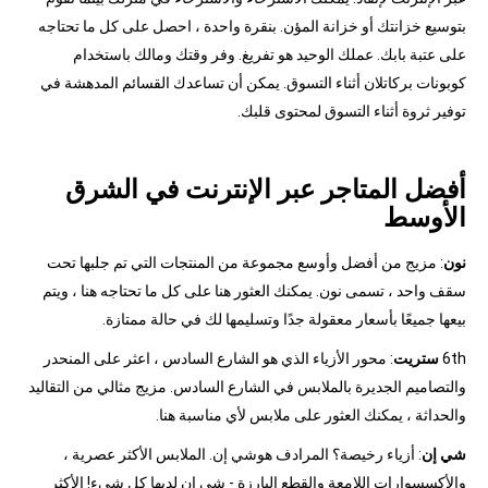
بتوسيع خزانتك أو خزانة المؤن. بنقرة واحدة ، احصل على كل ما تحتاجه
على عتبة بابك. عملك الوحيد هو تفريغ. وفر وقتك ومالك باستخدام
كوبونات بركاتلان أثناء التسوق. يمكن أن تساعدك القسائم المدهشة في
توفير ثروة أثناء التسوق لمحتوى قلبك.
أفضل المتاجر عبر الإنترنت في الشرق
الأوسط
نون
: مزيج من أفضل وأوسع مجموعة من المنتجات التي تم جلبها تحت
سقف واحد ، تسمى نون. يمكنك العثور هنا على كل ما تحتاجه هنا ، ويتم
بيعها جميعًا بأسعار معقولة جدًا وتسليمها لك في حالة ممتازة.
6th
ستريت
: محور الأزياء الذي هو الشارع السادس ، اعثر على المنحدر
والتصاميم الجديرة بالملابس في الشارع السادس. مزيج مثالي من التقاليد
والحداثة ، يمكنك العثور على ملابس لأي مناسبة هنا.
شي إن
: أزياء رخيصة؟ المرادف هوشي إن. الملابس الأكثر عصرية ،
والأكسسوارات اللامعة والقطع البارزة - شي إن لديها كل شيء! الأكثر