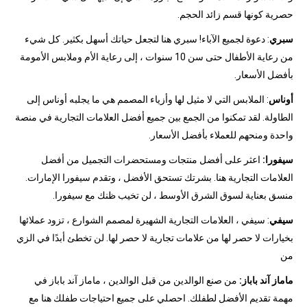
حصرية كونها قسم زائد الحجم.
سبري
: دعوة لجميع الآباء! سبري هنا لتجعل حياتك أسهل بكثير. كل شيء
من رعاية الأطفال حتى سن 10 سنوات ، إلى رعاية الأم وملابس الأمومة
بأفضل الأسعار.
أوناس
: الملابس التي لا مثيل لها وأزياء المصمم هي ما يجلبه أوناس إلى
الطاولة. لقد تمكنوا من الجمع بين جميع أفضل العلامات التجارية في منصة
واحدة ومنحهم للعملاء بأفضل الأسعار.
سيفورا:
اعثر على أفضل منتجات ومستحضرات التجميل من أفضل
العلامات التجارية هنا. بشرتك تستحق الأفضل ، وتقدم سيفورا الإمارات.
منسق بعناية لسوق الشرق الأوسط ، لن تخيب ظنك مع سيفورا.
سيفي
: سيفي ، العلامات التجارية الشهيرة لمصمم الشوارع ، تزود عملائها
بخيارات لا حصر لها من علامات تجارية لا حصر لها. لن تخطئ أبدًا في الزي
من
ماماز آند باباز:
من صنع الوالدين من قبل الوالدين ، ماماز آند باباز في
مهمة تقديم الأفضل لطفلك. احصلي على جميع احتياجات طفلك هنا مع