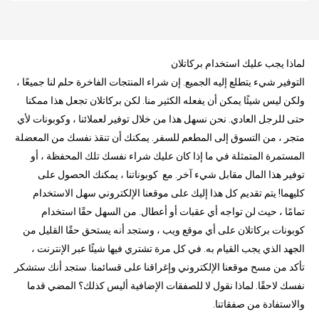
لماذا يجب عليك استخدام بركاتلان
التوفير شيء يتطلع إليه الجميع. إن شراء المنتجات الفاخرة حلم لنا جميعًا ،
ولكن ليس شيئًا يمكن أن يفعله الكثير منا. لكن بركاتلان تجعل هذا ممكنا
حتى للرجل العادي. نحن نسهل هذا من خلال توفير لعملائنا ، وكوبونات لأي
متجر ، من التسوق إلى المطعم للسفر. يمكنك أن تنقذ نفسك من المعضلة
المستمرة المتمثلة في ما إذا كان عليك شراء نفسك تلك المحفظة ، أو
توفير هذا المال مقابل شيء آخر. مع كوبوناتنا ، يمكنك الحصول على
كليهما! يتم تقديم كل هذا إليك على موقعنا الإلكتروني سهل الاستخدام
تمامًا ، حيث لن تواجه أي عقبات أو أعطال. من السهل حقًا استخدام
كوبونات بركاتلان على أي موقع ويب ، وستجد أنه يستحق حقًا القليل من
الجهد الذي يجب القيام به. في كل مرة تشتري فيها شيئًا عبر الإنترنت ،
تأكد من مسح موقعنا الإلكتروني وإغراقنا على قسائمنا. ستجد أنك ستشكر
نفسك لاحقًا. لماذا نقول لا للصفقات الإضافية أليس كذلك؟ المضي قدما
والاستفادة من صفقاتنا.