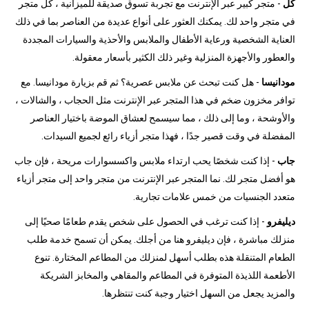
كل
- متجر كبير عبر الإنترنت مع تجربة تسوق صديقة للميزانية ، كل متجر
في متجر واحد لك. يمكنك العثور على أنواع عديدة من العناصر بما في ذلك
العناية الشخصية ورعاية الأطفال والملابس والأحذية والسيارات المجددة
والعطور والأجهزة المنزلية وغير ذلك الكثير بأسعار معقولة.
مودانيسا
- هل كنت تبحث عن ملابس عصرية؟ ثم قم بزيارة مودانيسا. مع
توافر مخزون ضخم في هذا المتجر عبر الإنترنت مثل الحجاب ، والشالات ،
والأوشحة ، وما إلى ذلك ، مما سيسمح لعشاق الموضة باختيار العناصر
المفضلة في وقت قصير جدًا ، فهذا متجر أزياء رائع لجميع السيدات.
جاب
- إذا كنت شخصًا يحب ارتداء ملابس واكسسوارات مريحة ، فإن جاب
هو أفضل متجر لك. نما المتجر عبر الإنترنت من متجر واحد إلى متجر أزياء
متعدد الجنسيات من خمس علامات تجارية.
ديليفرو
- إذا كنت ترغب في الحصول على شخص يقدم طعامًا صحيًا إلى
منزلك مباشرة ، فإن ديليفرو هنا من أجلك. يمكن أن تسمح خدمة طلب
الطعام المتنقلة هذه بطلب أسهل لمنزلك من المطاعم المختارة. تنوع
الأطعمة اللذيذة المتوفرة في المطاعم والمقاهي والمخابز الشريكة
والمزيد يجعل من السهل اختيار وجبة كنت تنتظرها.