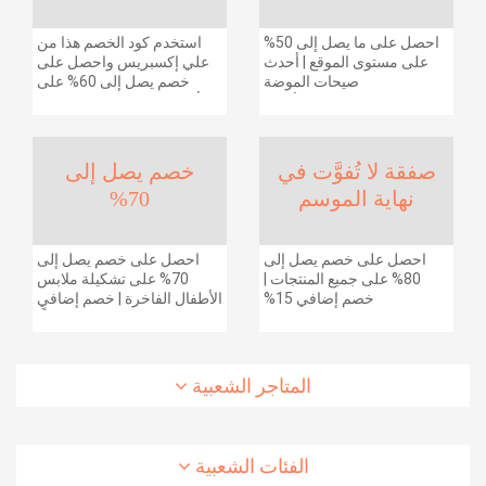
احصل على ما يصل إلى 50%
استخدم كود الخصم هذا من
على مستوى الموقع | أحدث
علي إكسبريس واحصل على
صيحات الموضة
خصم يصل إلى 60% على
والإكسسوارات والأحذية
أجهزة الكمبيوتر وملحقاتها |
وديكور المنزل والإلكترونيات
احصل على خصم إضافي
والبقالة وغيرها الكثير | ًالشحن
بقيمة 155 دولارًا أمريكيًا على
مجانا
الطلبات التي تزيد قيمتها عن
صفقة لا تُفوَّت في
خصم يصل إلى
1425 ريالًا سعوديًا | شحن مج
نهاية الموسم
70%
احصل على خصم يصل إلى
احصل على خصم يصل إلى
80% على جميع المنتجات |
70% على تشكيلة ملابس
خصم إضافي 15%
الأطفال الفاخرة | خصم إضافي
20% (يُطبّق الخصم تلقائياً)
المتاجر الشعبية
الفئات الشعبية