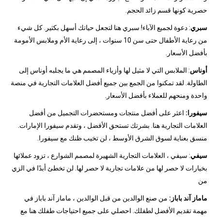
حصرية كونها قسم زائد الحجم.
سبري
: دعوة لجميع الآباء! سبري هنا لتجعل حياتك أسهل بكثير. كل شيء
من رعاية الأطفال حتى سن 10 سنوات ، إلى رعاية الأم وملابس الأمومة
بأفضل الأسعار.
أوناس
: الملابس التي لا مثيل لها وأزياء المصمم هي ما يجلبه أوناس إلى
الطاولة. لقد تمكنوا من الجمع بين جميع أفضل العلامات التجارية في منصة
واحدة ومنحهم للعملاء بأفضل الأسعار.
سيفورا:
اعثر على أفضل منتجات ومستحضرات التجميل من أفضل
العلامات التجارية هنا. بشرتك تستحق الأفضل ، وتقدم سيفورا الإمارات.
منسق بعناية لسوق الشرق الأوسط ، لن تخيب ظنك مع سيفورا.
سيفي
: سيفي ، العلامات التجارية الشهيرة لمصمم الشوارع ، تزود عملائها
بخيارات لا حصر لها من علامات تجارية لا حصر لها. لن تخطئ أبدًا في الزي
من
ماماز آند باباز:
من صنع الوالدين من قبل الوالدين ، ماماز آند باباز في
مهمة تقديم الأفضل لطفلك. احصلي على جميع احتياجات طفلك هنا مع