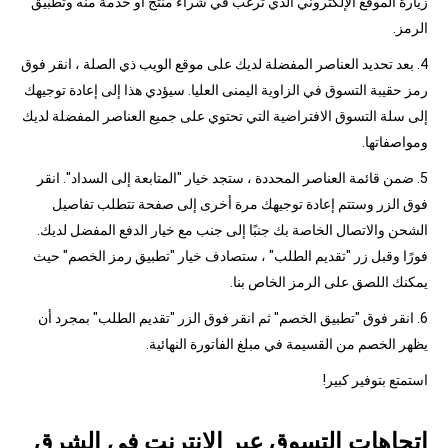
زيارة الموقع الإلكتروني الذي ترغب في شراء منتج أو خدمة منه وتطبيق
الرمز.
4. بعد تحديد العناصر المفضلة لديك على موقع الويب ذي الصلة ، انقر فوق
رمز حقيبة التسوق في الزاوية اليمنى العليا. سيؤدي هذا إلى إعادة توجيهك
إلى سلة التسوق الافتراضية التي تحتوي على جميع العناصر المفضلة لديك
ومواصفاتها.
5. ضمن قائمة العناصر المحددة ، ستجد خيار "المتابعة إلى السداد". انقر
فوق الزر وستتم إعادة توجيهك مرة أخرى إلى صفحة تتطلب تفاصيل
الشحن والاتصال الخاصة بك جنبًا إلى جنب مع خيار الدفع المفضل لديك.
فورًا وقبل زر "تقديم الطلب" ، ستصادف خيار "تطبيق رمز الخصم" حيث
يمكنك اللصق على الرمز الخاص بنا.
6. انقر فوق "تطبيق الخصم" ثم انقر فوق الزر "تقديم الطلب" بمجرد أن
يظهر الخصم من القسيمة في مبلغ الفاتورة النهائية.
استمتع بتوفير كبير!
اتجاهات التسوق عبر الإنترنت في الشرق