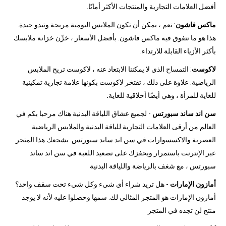
أفضل العلامات التجارية والمنتجات الأكثر أمانًا.
ماكس فاشون
: نعم ، يمكن أن تكون الملابس اليومية مريحة وتبدو جيدة.
هذا هو ما تتفوق فيه ماكس فاشون. بأفضل الأسعار ، خزّن خزانة ملابسك
بأكثر الأزياء القابلة للارتداء.
لاكوست
: التمساح الذي لا يمكننا الابتعاد عنه ، لاكوست تريح الملابس
الرياضية. علاوة على ذلك ، تفتخر لاكوست بكونها علامة تجارية تمكينية
للغاية للمرأة ، وهي أيضًا أخلاقية للغاية
.
سن اند ساند سبورتس
- لجميع عشاق اللياقة البدنية هناك مرحبا بكم في
العالم من أرقى العلامات التجارية للياقة البدنية والملابس الرياضية
العصرية والاكسسوارات في سن اند ساند سبورتس. يشجعك هذا المتجر
عبر الإنترنت باستمرار ويحفزك على تصعيد اللعبة في سن اند ساند
سبورتس ، مع شغف بالرياضة واللياقة البدنية
أمازون الإمارات
- هل تريد شراء أي شيء وكل شيء تحت سقف واحد؟
أمازون الإمارات هو المتجر المثالي لك. سمها وحصلوا عليه لأنه لا يوجد
منتج لن تجده في المتجر