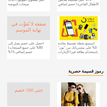
الأطفال الفاخرة | خصم إضافي
صيحات الموضة
20% (يُطبّق الخصم تلقائياً)
والإكسسوارات والأحذية
وديكور المنزل والإلكترونيات
والبقالة وغيرها الكثير | ًالشحن
مجانا
صفقة لا تُفوَّت في
نهاية الموسم
استمتع بخطة تقسيط بفائدة
احصل على خصم يصل إلى
0% على مشترياتك من "نون"
80% على جميع المنتجات |
باستخدام بطاقة فيزا الإمارات
خصم إضافي 15%
دبي الوطني.
رموز قسيمة حصرية
حتى 60٪ خصم