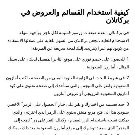
كيفية استخدام القسائم والعروض في
بركاتلان
في بركاتلان ، نقدم صفقات ورموز قسيمة لكل تاجر. بواجهة سهلة
الاستخدام للغاية ، تجعل بركاتلان من السهل للغاية على عملائها الاستفادة
من كوبوناتهم عبر الإنترنت. إليك لمحة سريعة عن الطريقة:
1. للحصول على خصم فوري على موقع التاجر المفضل لديك ، على سبيل
المثال ، أمازون السعودية
2. في شريط البحث في الزاوية العلوية اليمنى من الصفحة ، اكتب أمازون
السعودية وانقر على النتيجة ، والتي ستأخذك إلى صفحة تحتوي على كود
أمازون السعودية الترويجي أو عروض أمازون.
3. حدد قسيمة من اختيارك وانقر على خيار "الحصول على الرمز" الأخضر.
سيؤدي هذا إلى فتح مربع منبثق يحتوي على الرمز الذي اخترته ، والذي
يمكنك نسخه باستخدام الزر المقدم ، وكذلك النقر على زر "اذهب إلى
المتجر" الذي سيعيد توجيهك إلى موقع أمازون السعودية. بعد ذلك ، يمكنك