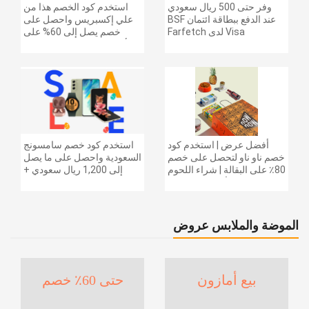
وفر حتى 500 ريال سعودي
استخدم كود الخصم هذا من
عند الدفع ببطاقة ائتمان BSF
علي إكسبريس واحصل على
Visa لدى Farfetch
خصم يصل إلى 60% على
أجهزة الكمبيوتر وملحقاتها |
احصل على خصم إضافي
بقيمة 155 دولارًا أمريكيًا على
الطلبات التي تزيد قيمتها عن
1425 ريالًا سعوديًا | شحن مج
أفضل عرض | استخدم كود
استخدم كود خصم سامسونج
خصم ناو ناو لتحصل على خصم
السعودية واحصل على ما يصل
80٪ على البقالة | شراء اللحوم
إلى 1,200 ريال سعودي +
والفواكه والأطعمة المجمدة
خصم إضافي 6% على سلسلة
والضروريات اليومية والمزيد |
جالاكسي S26 | ًالشحن مجانا
خصم إضافي 5٪ | أفضل عرض
الموضة والملابس عروض
بيع أمازون
حتى 60٪ خصم