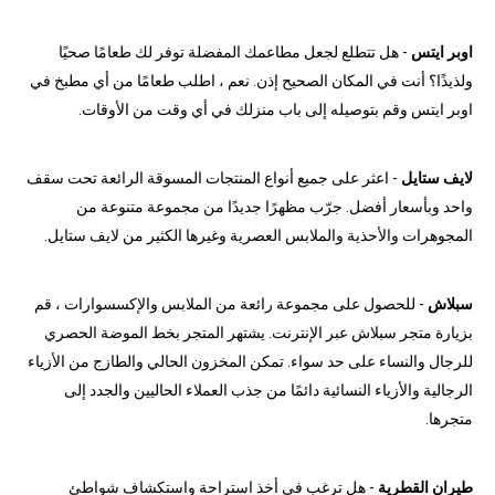
اوبر ايتس
- هل تتطلع لجعل مطاعمك المفضلة توفر لك طعامًا صحيًا
ولذيذًا؟ أنت في المكان الصحيح إذن. نعم ، اطلب طعامًا من أي مطبخ في
اوبر ايتس وقم بتوصيله إلى باب منزلك في أي وقت من الأوقات.
لايف ستايل
- اعثر على جميع أنواع المنتجات المسوقة الرائعة تحت سقف
واحد وبأسعار أفضل. جرّب مظهرًا جديدًا من مجموعة متنوعة من
المجوهرات والأحذية والملابس العصرية وغيرها الكثير من لايف ستايل.
سبلاش
- للحصول على مجموعة رائعة من الملابس والإكسسوارات ، قم
بزيارة متجر سبلاش عبر الإنترنت. يشتهر المتجر بخط الموضة الحصري
للرجال والنساء على حد سواء. تمكن المخزون الحالي والطازج من الأزياء
الرجالية والأزياء النسائية دائمًا من جذب العملاء الحاليين والجدد إلى
متجرها.
طيران القطرية
- هل ترغب في أخذ استراحة واستكشاف شواطئ