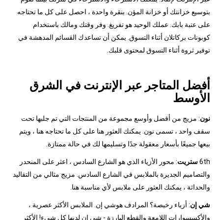
بتوسيع خزانتك أو خزانة المؤن. بنقرة واحدة ، احصل على كل ما تحتاجه
على عتبة بابك. عملك الوحيد هو تفريغ. وفر وقتك ومالك باستخدام
كوبونات بركاتلان أثناء التسوق. يمكن أن تساعدك القسائم المدهشة في
توفير ثروة أثناء التسوق لمحتوى قلبك.
أفضل المتاجر عبر الإنترنت في الشرق
الأوسط
نون
: مزيج من أفضل وأوسع مجموعة من المنتجات التي تم جلبها تحت
سقف واحد ، تسمى نون. يمكنك العثور هنا على كل ما تحتاجه هنا ، ويتم
بيعها جميعًا بأسعار معقولة جدًا وتسليمها لك في حالة ممتازة.
6th
ستريت
: محور الأزياء الذي هو الشارع السادس ، اعثر على المنحدر
والتصاميم الجديرة بالملابس في الشارع السادس. مزيج مثالي من التقاليد
والحداثة ، يمكنك العثور على ملابس لأي مناسبة هنا.
شي إن
: أزياء رخيصة؟ المرادف هوشي إن. الملابس الأكثر عصرية ،
والأكسسوارات اللامعة والقطع البارزة - شي إن لديها كل شيء! الأكثر