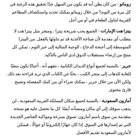
زوماتو
- من كان يظن أنه قد يكون من السهل جدًا تحقيق هذه الرغبة في
كل مرة من اليوم؟ من خلال زوماتو يمكنك تحديد واستكشاف المطاعم
القريبة لتناول الطعام في أو من أجل
بيتزا هت الإمارات
- الجميع يحب شريحة بيتزا ، ومتجر مثل بيتزا هت لا
يتطلب أي مقدمة لأن صناعة الأغذية قد تم تناولها بالفعل. من البيتزا
المتوسطة إلى أجنحة الدجاج ، الوجبة المثالية إلى خبز الثوم ، تمكن كل
منتج من إرضاء مستقبلات الذوق لدى الناس بالتأكيد.
جرير
- بالنسبة لجميع أنواع الديدان الكتابية ، نتفهم أنه ، أحيانًا تكون متعبًا
للغاية للذهاب إلى متجر الكتب ، بحثًا عن الكتاب الذي تريد قراءته بعد ذلك.
ولكن الآن من خلال جرير ، يمكنك شراء أي من كتبك المفضلة وتصبح
قارئ محتوى.
أمازون السعودية
- بالنسبة لجميع سكان المملكة العربية السعودية ، لن
يذهب سوقك إلى أي مكان ومنشآته أيضًا. كل ما تحصل عليه هو نسخة
متقدمة من سوق باسم أمازون. تسوق بسرعة ومواكبة العناصر الجديدة
التي تم إصدارها في السوق. إذا كان جهازًا إلكترونيًا أو جوالًا ، فيمكن
لأمازون السعودية تقديم الأفضل