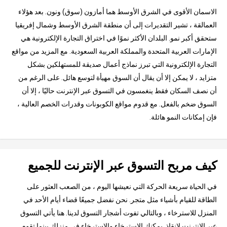
الاسمان الأقوى في الشرق الأوسط هما أمازون (سوق) ونون. بعد هؤلاء
العمالقة ، تشير التقديرات إلى أن منطقة الشرق الأوسط وشمال إفريقيا
ستحقق أكبر نمو. البلدان الأكثر نموًا في اختراق التجارة الإلكترونية هي
الإمارات العربية المتحدة والمملكة العربية السعودية. مع المزيد من مواقع
التجارة الإلكترونية التي تبرز نماذج أعمال صديقة للمستهلكين بشكل
متزايد ، لا يمكن إلا أن يقال أن السوق مهيأة لتوسع هائل. على الرغم من
أن نصف السكان فقط ينغمسون في التسوق عبر الإنترنت حاليًا ، إلا أن
السوق ضخم بالفعل. مع قدوم مواقع الكوبونات وقدرات الخصم العالية ،
فإن إمكانات النمو هائلة.
كيف مربح التسوق عبر الإنترنت للجميع
في الحياة سريعة الحركة التي نعيشها اليوم ، من الصعب العثور على
الطاقة للقيام بأشياء مثل متجر. نحن نفضل جميعًا قضاء أيام الأحد في
المنزل للاسترخاء ، وبالتالي تفوت أشجار التسوق لدينا. هنا يأتي التسوق
عبر الإنترنت لإنقاذ. يمكنك الاسترخاء والاسترخاء في منزلك بينما تقوم