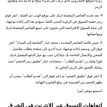
زيارة الموقع الإلكتروني الذي ترغب في شراء منتج أو خدمة منه وتطبيق
الرمز.
4. بعد تحديد العناصر المفضلة لديك على موقع الويب ذي الصلة ، انقر فوق
رمز حقيبة التسوق في الزاوية اليمنى العليا. سيؤدي هذا إلى إعادة توجيهك
إلى سلة التسوق الافتراضية التي تحتوي على جميع العناصر المفضلة لديك
ومواصفاتها.
5. ضمن قائمة العناصر المحددة ، ستجد خيار "المتابعة إلى السداد". انقر
فوق الزر وستتم إعادة توجيهك مرة أخرى إلى صفحة تتطلب تفاصيل
الشحن والاتصال الخاصة بك جنبًا إلى جنب مع خيار الدفع المفضل لديك.
فورًا وقبل زر "تقديم الطلب" ، ستصادف خيار "تطبيق رمز الخصم" حيث
يمكنك اللصق على الرمز الخاص بنا.
6. انقر فوق "تطبيق الخصم" ثم انقر فوق الزر "تقديم الطلب" بمجرد أن
يظهر الخصم من القسيمة في مبلغ الفاتورة النهائية.
استمتع بتوفير كبير!
اتجاهات التسوق عبر الإنترنت في الشرق