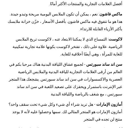
أفضل العلامات التجارية والمنتجات الأكثر أمانًا.
ماكس فاشون
: نعم ، يمكن أن تكون الملابس اليومية مريحة وتبدو جيدة.
هذا هو ما تتفوق فيه ماكس فاشون. بأفضل الأسعار ، خزّن خزانة ملابسك
بأكثر الأزياء القابلة للارتداء.
لاكوست
: التمساح الذي لا يمكننا الابتعاد عنه ، لاكوست تريح الملابس
الرياضية. علاوة على ذلك ، تفتخر لاكوست بكونها علامة تجارية تمكينية
للغاية للمرأة ، وهي أيضًا أخلاقية للغاية
.
سن اند ساند سبورتس
- لجميع عشاق اللياقة البدنية هناك مرحبا بكم في
العالم من أرقى العلامات التجارية للياقة البدنية والملابس الرياضية
العصرية والاكسسوارات في سن اند ساند سبورتس. يشجعك هذا المتجر
عبر الإنترنت باستمرار ويحفزك على تصعيد اللعبة في سن اند ساند
سبورتس ، مع شغف بالرياضة واللياقة البدنية
أمازون الإمارات
- هل تريد شراء أي شيء وكل شيء تحت سقف واحد؟
أمازون الإمارات هو المتجر المثالي لك. سمها وحصلوا عليه لأنه لا يوجد
منتج لن تجده في المتجر