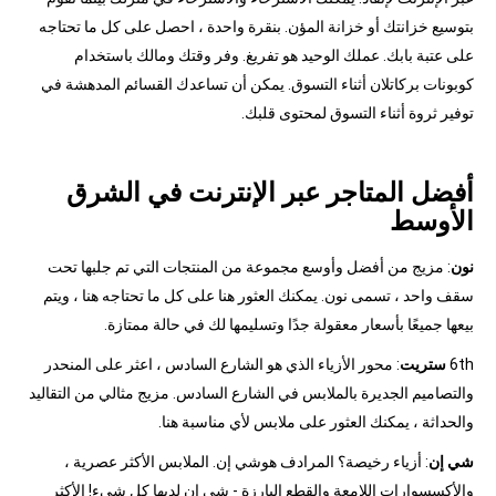
بتوسيع خزانتك أو خزانة المؤن. بنقرة واحدة ، احصل على كل ما تحتاجه
على عتبة بابك. عملك الوحيد هو تفريغ. وفر وقتك ومالك باستخدام
كوبونات بركاتلان أثناء التسوق. يمكن أن تساعدك القسائم المدهشة في
توفير ثروة أثناء التسوق لمحتوى قلبك.
أفضل المتاجر عبر الإنترنت في الشرق
الأوسط
نون
: مزيج من أفضل وأوسع مجموعة من المنتجات التي تم جلبها تحت
سقف واحد ، تسمى نون. يمكنك العثور هنا على كل ما تحتاجه هنا ، ويتم
بيعها جميعًا بأسعار معقولة جدًا وتسليمها لك في حالة ممتازة.
6th
ستريت
: محور الأزياء الذي هو الشارع السادس ، اعثر على المنحدر
والتصاميم الجديرة بالملابس في الشارع السادس. مزيج مثالي من التقاليد
والحداثة ، يمكنك العثور على ملابس لأي مناسبة هنا.
شي إن
: أزياء رخيصة؟ المرادف هوشي إن. الملابس الأكثر عصرية ،
والأكسسوارات اللامعة والقطع البارزة - شي إن لديها كل شيء! الأكثر