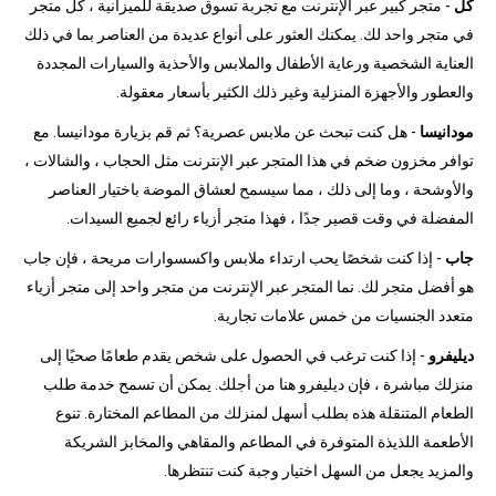
كل
- متجر كبير عبر الإنترنت مع تجربة تسوق صديقة للميزانية ، كل متجر
في متجر واحد لك. يمكنك العثور على أنواع عديدة من العناصر بما في ذلك
العناية الشخصية ورعاية الأطفال والملابس والأحذية والسيارات المجددة
والعطور والأجهزة المنزلية وغير ذلك الكثير بأسعار معقولة.
مودانيسا
- هل كنت تبحث عن ملابس عصرية؟ ثم قم بزيارة مودانيسا. مع
توافر مخزون ضخم في هذا المتجر عبر الإنترنت مثل الحجاب ، والشالات ،
والأوشحة ، وما إلى ذلك ، مما سيسمح لعشاق الموضة باختيار العناصر
المفضلة في وقت قصير جدًا ، فهذا متجر أزياء رائع لجميع السيدات.
جاب
- إذا كنت شخصًا يحب ارتداء ملابس واكسسوارات مريحة ، فإن جاب
هو أفضل متجر لك. نما المتجر عبر الإنترنت من متجر واحد إلى متجر أزياء
متعدد الجنسيات من خمس علامات تجارية.
ديليفرو
- إذا كنت ترغب في الحصول على شخص يقدم طعامًا صحيًا إلى
منزلك مباشرة ، فإن ديليفرو هنا من أجلك. يمكن أن تسمح خدمة طلب
الطعام المتنقلة هذه بطلب أسهل لمنزلك من المطاعم المختارة. تنوع
الأطعمة اللذيذة المتوفرة في المطاعم والمقاهي والمخابز الشريكة
والمزيد يجعل من السهل اختيار وجبة كنت تنتظرها.