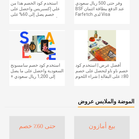
وفر حتى 500 ريال سعودي
استخدم كود الخصم هذا من
عند الدفع ببطاقة ائتمان BSF
علي إكسبريس واحصل على
Visa لدى Farfetch
خصم يصل إلى 60% على
أجهزة الكمبيوتر وملحقاتها |
احصل على خصم إضافي
بقيمة 155 دولارًا أمريكيًا على
الطلبات التي تزيد قيمتها عن
1425 ريالًا سعوديًا | شحن مج
أفضل عرض | استخدم كود
استخدم كود خصم سامسونج
خصم ناو ناو لتحصل على خصم
السعودية واحصل على ما يصل
80٪ على البقالة | شراء اللحوم
إلى 1,200 ريال سعودي +
والفواكه والأطعمة المجمدة
خصم إضافي 6% على سلسلة
والضروريات اليومية والمزيد |
جالاكسي S26 | ًالشحن مجانا
خصم إضافي 5٪ | أفضل عرض
الموضة والملابس عروض
بيع أمازون
حتى 60٪ خصم