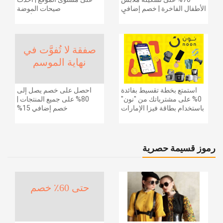
الأطفال الفاخرة | خصم إضافي
صيحات الموضة
20% (يُطبّق الخصم تلقائياً)
والإكسسوارات والأحذية
وديكور المنزل والإلكترونيات
والبقالة وغيرها الكثير | ًالشحن
مجانا
صفقة لا تُفوَّت في
نهاية الموسم
استمتع بخطة تقسيط بفائدة
احصل على خصم يصل إلى
0% على مشترياتك من "نون"
80% على جميع المنتجات |
باستخدام بطاقة فيزا الإمارات
خصم إضافي 15%
دبي الوطني.
رموز قسيمة حصرية
حتى 60٪ خصم