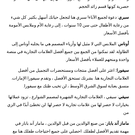
حصرية كونها قسم زائد الحجم.
سبري
: دعوة لجميع الآباء! سبري هنا لتجعل حياتك أسهل بكثير. كل شيء
من رعاية الأطفال حتى سن 10 سنوات ، إلى رعاية الأم وملابس الأمومة
بأفضل الأسعار.
أوناس
: الملابس التي لا مثيل لها وأزياء المصمم هي ما يجلبه أوناس إلى
الطاولة. لقد تمكنوا من الجمع بين جميع أفضل العلامات التجارية في منصة
واحدة ومنحهم للعملاء بأفضل الأسعار.
سيفورا:
اعثر على أفضل منتجات ومستحضرات التجميل من أفضل
العلامات التجارية هنا. بشرتك تستحق الأفضل ، وتقدم سيفورا الإمارات.
منسق بعناية لسوق الشرق الأوسط ، لن تخيب ظنك مع سيفورا.
سيفي
: سيفي ، العلامات التجارية الشهيرة لمصمم الشوارع ، تزود عملائها
بخيارات لا حصر لها من علامات تجارية لا حصر لها. لن تخطئ أبدًا في الزي
من
ماماز آند باباز:
من صنع الوالدين من قبل الوالدين ، ماماز آند باباز في
مهمة تقديم الأفضل لطفلك. احصلي على جميع احتياجات طفلك هنا مع