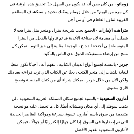
زوماتو
- من كان يظن أنه قد يكون من السهل جدًا تحقيق هذه الرغبة في
كل مرة من اليوم؟ من خلال زوماتو يمكنك تحديد واستكشاف المطاعم
القريبة لتناول الطعام في أو من أجل
بيتزا هت الإمارات
- الجميع يحب شريحة بيتزا ، ومتجر مثل بيتزا هت لا
يتطلب أي مقدمة لأن صناعة الأغذية قد تم تناولها بالفعل. من البيتزا
المتوسطة إلى أجنحة الدجاج ، الوجبة المثالية إلى خبز الثوم ، تمكن كل
منتج من إرضاء مستقبلات الذوق لدى الناس بالتأكيد.
جرير
- بالنسبة لجميع أنواع الديدان الكتابية ، نتفهم أنه ، أحيانًا تكون متعبًا
للغاية للذهاب إلى متجر الكتب ، بحثًا عن الكتاب الذي تريد قراءته بعد ذلك.
ولكن الآن من خلال جرير ، يمكنك شراء أي من كتبك المفضلة وتصبح
قارئ محتوى.
أمازون السعودية
- بالنسبة لجميع سكان المملكة العربية السعودية ، لن
يذهب سوقك إلى أي مكان ومنشآته أيضًا. كل ما تحصل عليه هو نسخة
متقدمة من سوق باسم أمازون. تسوق بسرعة ومواكبة العناصر الجديدة
التي تم إصدارها في السوق. إذا كان جهازًا إلكترونيًا أو جوالًا ، فيمكن
لأمازون السعودية تقديم الأفضل