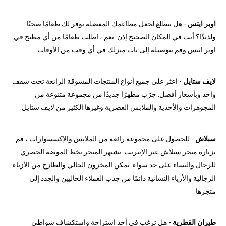
اوبر ايتس
- هل تتطلع لجعل مطاعمك المفضلة توفر لك طعامًا صحيًا
ولذيذًا؟ أنت في المكان الصحيح إذن. نعم ، اطلب طعامًا من أي مطبخ في
اوبر ايتس وقم بتوصيله إلى باب منزلك في أي وقت من الأوقات.
لايف ستايل
- اعثر على جميع أنواع المنتجات المسوقة الرائعة تحت سقف
واحد وبأسعار أفضل. جرّب مظهرًا جديدًا من مجموعة متنوعة من
المجوهرات والأحذية والملابس العصرية وغيرها الكثير من لايف ستايل.
سبلاش
- للحصول على مجموعة رائعة من الملابس والإكسسوارات ، قم
بزيارة متجر سبلاش عبر الإنترنت. يشتهر المتجر بخط الموضة الحصري
للرجال والنساء على حد سواء. تمكن المخزون الحالي والطازج من الأزياء
الرجالية والأزياء النسائية دائمًا من جذب العملاء الحاليين والجدد إلى
متجرها.
طيران القطرية
- هل ترغب في أخذ استراحة واستكشاف شواطئ