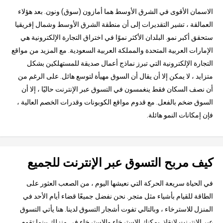
الاسمان الأقوى في الشرق الأوسط هما أمازون (سوق) ونون. بعد هؤلاء
العمالقة ، تشير التقديرات إلى أن منطقة الشرق الأوسط وشمال إفريقيا
ستحقق أكبر نمو. البلدان الأكثر نموًا في اختراق التجارة الإلكترونية هي
الإمارات العربية المتحدة والمملكة العربية السعودية. مع المزيد من مواقع
التجارة الإلكترونية التي تبرز نماذج أعمال صديقة للمستهلكين بشكل
متزايد ، لا يمكن إلا أن يقال أن السوق مهيأة لتوسع هائل. على الرغم من
أن نصف السكان فقط ينغمسون في التسوق عبر الإنترنت حاليًا ، إلا أن
السوق ضخم بالفعل. مع قدوم مواقع الكوبونات وقدرات الخصم العالية ،
فإن إمكانات النمو هائلة.
كيف مربح التسوق عبر الإنترنت للجميع
في الحياة سريعة الحركة التي نعيشها اليوم ، من الصعب العثور على
الطاقة للقيام بأشياء مثل متجر. نحن نفضل جميعًا قضاء أيام الأحد في
المنزل للاسترخاء ، وبالتالي تفوت أشجار التسوق لدينا. هنا يأتي التسوق
عبر الإنترنت لإنقاذ. يمكنك الاسترخاء والاسترخاء في منزلك بينما تقوم