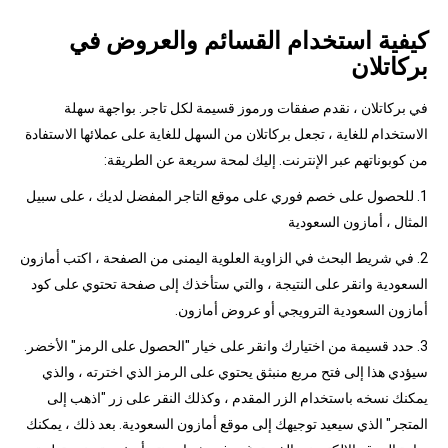
كيفية استخدام القسائم والعروض في
بركاتلان
في بركاتلان ، نقدم صفقات ورموز قسيمة لكل تاجر. بواجهة سهلة
الاستخدام للغاية ، تجعل بركاتلان من السهل للغاية على عملائها الاستفادة
من كوبوناتهم عبر الإنترنت. إليك لمحة سريعة عن الطريقة:
1. للحصول على خصم فوري على موقع التاجر المفضل لديك ، على سبيل
المثال ، أمازون السعودية
2. في شريط البحث في الزاوية العلوية اليمنى من الصفحة ، اكتب أمازون
السعودية وانقر على النتيجة ، والتي ستأخذك إلى صفحة تحتوي على كود
أمازون السعودية الترويجي أو عروض أمازون.
3. حدد قسيمة من اختيارك وانقر على خيار "الحصول على الرمز" الأخضر.
سيؤدي هذا إلى فتح مربع منبثق يحتوي على الرمز الذي اخترته ، والذي
يمكنك نسخه باستخدام الزر المقدم ، وكذلك النقر على زر "اذهب إلى
المتجر" الذي سيعيد توجيهك إلى موقع أمازون السعودية. بعد ذلك ، يمكنك