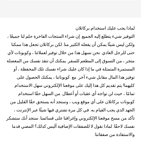
لماذا يجب عليك استخدام بركاتلان
التوفير شيء يتطلع إليه الجميع. إن شراء المنتجات الفاخرة حلم لنا جميعًا ،
ولكن ليس شيئًا يمكن أن يفعله الكثير منا. لكن بركاتلان تجعل هذا ممكنا
حتى للرجل العادي. نحن نسهل هذا من خلال توفير لعملائنا ، وكوبونات لأي
متجر ، من التسوق إلى المطعم للسفر. يمكنك أن تنقذ نفسك من المعضلة
المستمرة المتمثلة في ما إذا كان عليك شراء نفسك تلك المحفظة ، أو
توفير هذا المال مقابل شيء آخر. مع كوبوناتنا ، يمكنك الحصول على
كليهما! يتم تقديم كل هذا إليك على موقعنا الإلكتروني سهل الاستخدام
تمامًا ، حيث لن تواجه أي عقبات أو أعطال. من السهل حقًا استخدام
كوبونات بركاتلان على أي موقع ويب ، وستجد أنه يستحق حقًا القليل من
الجهد الذي يجب القيام به. في كل مرة تشتري فيها شيئًا عبر الإنترنت ،
تأكد من مسح موقعنا الإلكتروني وإغراقنا على قسائمنا. ستجد أنك ستشكر
نفسك لاحقًا. لماذا نقول لا للصفقات الإضافية أليس كذلك؟ المضي قدما
والاستفادة من صفقاتنا.