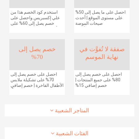
احصل على ما يصل إلى 50%
استخدم كود الخصم هذا من
على مستوى الموقع | أحدث
علي إكسبريس واحصل على
صيحات الموضة
خصم يصل إلى 60% على
والإكسسوارات والأحذية
أجهزة الكمبيوتر وملحقاتها |
وديكور المنزل والإلكترونيات
احصل على خصم إضافي
والبقالة وغيرها الكثير | ًالشحن
بقيمة 155 دولارًا أمريكيًا على
مجانا
الطلبات التي تزيد قيمتها عن
صفقة لا تُفوَّت في
خصم يصل إلى
1425 ريالًا سعوديًا | شحن مج
نهاية الموسم
70%
احصل على خصم يصل إلى
احصل على خصم يصل إلى
80% على جميع المنتجات |
70% على تشكيلة ملابس
خصم إضافي 15%
الأطفال الفاخرة | خصم إضافي
20% (يُطبّق الخصم تلقائياً)
المتاجر الشعبية
الفئات الشعبية