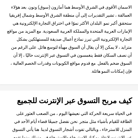
الاسمان الأقوى في الشرق الأوسط هما أمازون (سوق) ونون. بعد هؤلاء
العمالقة ، تشير التقديرات إلى أن منطقة الشرق الأوسط وشمال إفريقيا
ستحقق أكبر نمو. البلدان الأكثر نموًا في اختراق التجارة الإلكترونية هي
الإمارات العربية المتحدة والمملكة العربية السعودية. مع المزيد من مواقع
التجارة الإلكترونية التي تبرز نماذج أعمال صديقة للمستهلكين بشكل
متزايد ، لا يمكن إلا أن يقال أن السوق مهيأة لتوسع هائل. على الرغم من
أن نصف السكان فقط ينغمسون في التسوق عبر الإنترنت حاليًا ، إلا أن
السوق ضخم بالفعل. مع قدوم مواقع الكوبونات وقدرات الخصم العالية ،
فإن إمكانات النمو هائلة.
كيف مربح التسوق عبر الإنترنت للجميع
في الحياة سريعة الحركة التي نعيشها اليوم ، من الصعب العثور على
الطاقة للقيام بأشياء مثل متجر. نحن نفضل جميعًا قضاء أيام الأحد في
المنزل للاسترخاء ، وبالتالي تفوت أشجار التسوق لدينا. هنا يأتي التسوق
عبر الإنترنت لإنقاذ. يمكنك الاسترخاء والاسترخاء في منزلك بينما تقوم