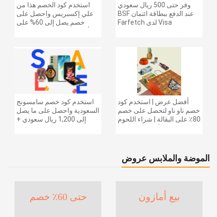
وفر حتى 500 ريال سعودي
استخدم كود الخصم هذا من
عند الدفع ببطاقة ائتمان BSF
علي إكسبريس واحصل على
Visa لدى Farfetch
خصم يصل إلى 60% على
أجهزة الكمبيوتر وملحقاتها |
احصل على خصم إضافي
بقيمة 155 دولارًا أمريكيًا على
الطلبات التي تزيد قيمتها عن
1425 ريالًا سعوديًا | شحن مج
أفضل عرض | استخدم كود
استخدم كود خصم سامسونج
خصم ناو ناو لتحصل على خصم
السعودية واحصل على ما يصل
80٪ على البقالة | شراء اللحوم
إلى 1,200 ريال سعودي +
والفواكه والأطعمة المجمدة
خصم إضافي 6% على سلسلة
والضروريات اليومية والمزيد |
جالاكسي S26 | ًالشحن مجانا
خصم إضافي 5٪ | أفضل عرض
الموضة والملابس عروض
بيع أمازون
حتى 60٪ خصم