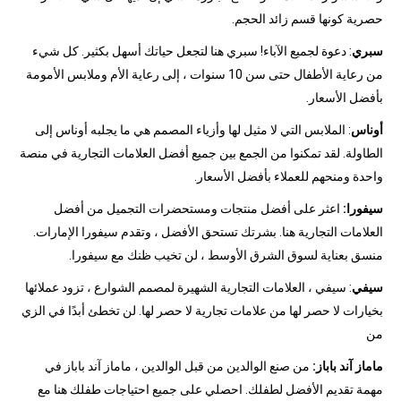
حصرية كونها قسم زائد الحجم.
سبري
: دعوة لجميع الآباء! سبري هنا لتجعل حياتك أسهل بكثير. كل شيء
من رعاية الأطفال حتى سن 10 سنوات ، إلى رعاية الأم وملابس الأمومة
بأفضل الأسعار.
أوناس
: الملابس التي لا مثيل لها وأزياء المصمم هي ما يجلبه أوناس إلى
الطاولة. لقد تمكنوا من الجمع بين جميع أفضل العلامات التجارية في منصة
واحدة ومنحهم للعملاء بأفضل الأسعار.
سيفورا:
اعثر على أفضل منتجات ومستحضرات التجميل من أفضل
العلامات التجارية هنا. بشرتك تستحق الأفضل ، وتقدم سيفورا الإمارات.
منسق بعناية لسوق الشرق الأوسط ، لن تخيب ظنك مع سيفورا.
سيفي
: سيفي ، العلامات التجارية الشهيرة لمصمم الشوارع ، تزود عملائها
بخيارات لا حصر لها من علامات تجارية لا حصر لها. لن تخطئ أبدًا في الزي
من
ماماز آند باباز:
من صنع الوالدين من قبل الوالدين ، ماماز آند باباز في
مهمة تقديم الأفضل لطفلك. احصلي على جميع احتياجات طفلك هنا مع