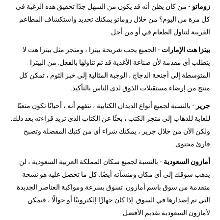
زوماتو
- من كان يظن أنه قد يكون من السهل جدًا تحقيق هذه الرغبة في
كل مرة من اليوم؟ من خلال زوماتو يمكنك تحديد واستكشاف المطاعم
القريبة لتناول الطعام في أو من أجل
بيتزا هت الإمارات
- الجميع يحب شريحة بيتزا ، ومتجر مثل بيتزا هت لا
يتطلب أي مقدمة لأن صناعة الأغذية قد تم تناولها بالفعل. من البيتزا
المتوسطة إلى أجنحة الدجاج ، الوجبة المثالية إلى خبز الثوم ، تمكن كل
منتج من إرضاء مستقبلات الذوق لدى الناس بالتأكيد.
جرير
- بالنسبة لجميع أنواع الديدان الكتابية ، نتفهم أنه ، أحيانًا تكون متعبًا
للغاية للذهاب إلى متجر الكتب ، بحثًا عن الكتاب الذي تريد قراءته بعد ذلك.
ولكن الآن من خلال جرير ، يمكنك شراء أي من كتبك المفضلة وتصبح
قارئ محتوى.
أمازون السعودية
- بالنسبة لجميع سكان المملكة العربية السعودية ، لن
يذهب سوقك إلى أي مكان ومنشآته أيضًا. كل ما تحصل عليه هو نسخة
متقدمة من سوق باسم أمازون. تسوق بسرعة ومواكبة العناصر الجديدة
التي تم إصدارها في السوق. إذا كان جهازًا إلكترونيًا أو جوالًا ، فيمكن
لأمازون السعودية تقديم الأفضل