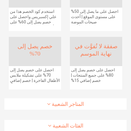
احصل على ما يصل إلى 50%
استخدم كود الخصم هذا من
على مستوى الموقع | أحدث
علي إكسبريس واحصل على
صيحات الموضة
خصم يصل إلى 60% على
والإكسسوارات والأحذية
أجهزة الكمبيوتر وملحقاتها |
وديكور المنزل والإلكترونيات
احصل على خصم إضافي
والبقالة وغيرها الكثير | ًالشحن
بقيمة 155 دولارًا أمريكيًا على
مجانا
الطلبات التي تزيد قيمتها عن
صفقة لا تُفوَّت في
خصم يصل إلى
1425 ريالًا سعوديًا | شحن مج
نهاية الموسم
70%
احصل على خصم يصل إلى
احصل على خصم يصل إلى
80% على جميع المنتجات |
70% على تشكيلة ملابس
خصم إضافي 15%
الأطفال الفاخرة | خصم إضافي
20% (يُطبّق الخصم تلقائياً)
المتاجر الشعبية
الفئات الشعبية