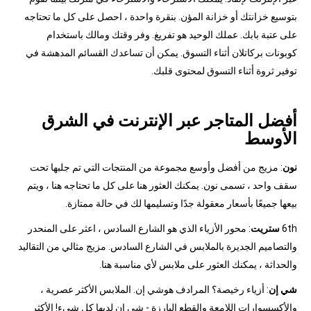
بتوسيع خزانتك أو خزانة المؤن. بنقرة واحدة ، احصل على كل ما تحتاجه
على عتبة بابك. عملك الوحيد هو تفريغ. وفر وقتك ومالك باستخدام
كوبونات بركاتلان أثناء التسوق. يمكن أن تساعدك القسائم المدهشة في
توفير ثروة أثناء التسوق لمحتوى قلبك.
أفضل المتاجر عبر الإنترنت في الشرق
الأوسط
نون
: مزيج من أفضل وأوسع مجموعة من المنتجات التي تم جلبها تحت
سقف واحد ، تسمى نون. يمكنك العثور هنا على كل ما تحتاجه هنا ، ويتم
بيعها جميعًا بأسعار معقولة جدًا وتسليمها لك في حالة ممتازة.
6th
ستريت
: محور الأزياء الذي هو الشارع السادس ، اعثر على المنحدر
والتصاميم الجديرة بالملابس في الشارع السادس. مزيج مثالي من التقاليد
والحداثة ، يمكنك العثور على ملابس لأي مناسبة هنا.
شي إن
: أزياء رخيصة؟ المرادف هوشي إن. الملابس الأكثر عصرية ،
والأكسسوارات اللامعة والقطع البارزة - شي إن لديها كل شيء! الأكثر