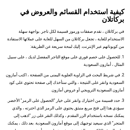
كيفية استخدام القسائم والعروض في
بركاتلان
في بركاتلان ، نقدم صفقات ورموز قسيمة لكل تاجر. بواجهة سهلة
الاستخدام للغاية ، تجعل بركاتلان من السهل للغاية على عملائها الاستفادة
من كوبوناتهم عبر الإنترنت. إليك لمحة سريعة عن الطريقة:
1. للحصول على خصم فوري على موقع التاجر المفضل لديك ، على سبيل
المثال ، أمازون السعودية
2. في شريط البحث في الزاوية العلوية اليمنى من الصفحة ، اكتب أمازون
السعودية وانقر على النتيجة ، والتي ستأخذك إلى صفحة تحتوي على كود
أمازون السعودية الترويجي أو عروض أمازون.
3. حدد قسيمة من اختيارك وانقر على خيار "الحصول على الرمز" الأخضر.
سيؤدي هذا إلى فتح مربع منبثق يحتوي على الرمز الذي اخترته ، والذي
يمكنك نسخه باستخدام الزر المقدم ، وكذلك النقر على زر "اذهب إلى
المتجر" الذي سيعيد توجيهك إلى موقع أمازون السعودية. بعد ذلك ، يمكنك