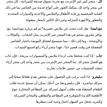
كل
- متجر كبير عبر الإنترنت مع تجربة تسوق صديقة للميزانية ، كل متجر
في متجر واحد لك. يمكنك العثور على أنواع عديدة من العناصر بما في ذلك
العناية الشخصية ورعاية الأطفال والملابس والأحذية والسيارات المجددة
والعطور والأجهزة المنزلية وغير ذلك الكثير بأسعار معقولة.
مودانيسا
- هل كنت تبحث عن ملابس عصرية؟ ثم قم بزيارة مودانيسا. مع
توافر مخزون ضخم في هذا المتجر عبر الإنترنت مثل الحجاب ، والشالات ،
والأوشحة ، وما إلى ذلك ، مما سيسمح لعشاق الموضة باختيار العناصر
المفضلة في وقت قصير جدًا ، فهذا متجر أزياء رائع لجميع السيدات.
جاب
- إذا كنت شخصًا يحب ارتداء ملابس واكسسوارات مريحة ، فإن جاب
هو أفضل متجر لك. نما المتجر عبر الإنترنت من متجر واحد إلى متجر أزياء
متعدد الجنسيات من خمس علامات تجارية.
ديليفرو
- إذا كنت ترغب في الحصول على شخص يقدم طعامًا صحيًا إلى
منزلك مباشرة ، فإن ديليفرو هنا من أجلك. يمكن أن تسمح خدمة طلب
الطعام المتنقلة هذه بطلب أسهل لمنزلك من المطاعم المختارة. تنوع
الأطعمة اللذيذة المتوفرة في المطاعم والمقاهي والمخابز الشريكة
والمزيد يجعل من السهل اختيار وجبة كنت تنتظرها.