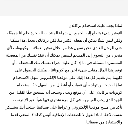
لماذا يجب عليك استخدام بركاتلان
التوفير شيء يتطلع إليه الجميع. إن شراء المنتجات الفاخرة حلم لنا جميعًا ،
ولكن ليس شيئًا يمكن أن يفعله الكثير منا. لكن بركاتلان تجعل هذا ممكنا
حتى للرجل العادي. نحن نسهل هذا من خلال توفير لعملائنا ، وكوبونات لأي
متجر ، من التسوق إلى المطعم للسفر. يمكنك أن تنقذ نفسك من المعضلة
المستمرة المتمثلة في ما إذا كان عليك شراء نفسك تلك المحفظة ، أو
توفير هذا المال مقابل شيء آخر. مع كوبوناتنا ، يمكنك الحصول على
كليهما! يتم تقديم كل هذا إليك على موقعنا الإلكتروني سهل الاستخدام
تمامًا ، حيث لن تواجه أي عقبات أو أعطال. من السهل حقًا استخدام
كوبونات بركاتلان على أي موقع ويب ، وستجد أنه يستحق حقًا القليل من
الجهد الذي يجب القيام به. في كل مرة تشتري فيها شيئًا عبر الإنترنت ،
تأكد من مسح موقعنا الإلكتروني وإغراقنا على قسائمنا. ستجد أنك ستشكر
نفسك لاحقًا. لماذا نقول لا للصفقات الإضافية أليس كذلك؟ المضي قدما
والاستفادة من صفقاتنا.