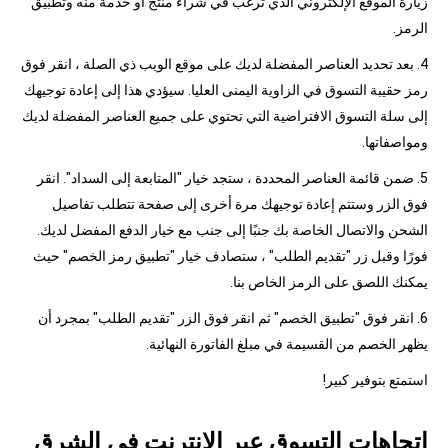
زيارة الموقع الإلكتروني الذي ترغب في شراء منتج أو خدمة منه وتطبيق
الرمز.
4. بعد تحديد العناصر المفضلة لديك على موقع الويب ذي الصلة ، انقر فوق
رمز حقيبة التسوق في الزاوية اليمنى العليا. سيؤدي هذا إلى إعادة توجيهك
إلى سلة التسوق الافتراضية التي تحتوي على جميع العناصر المفضلة لديك
ومواصفاتها.
5. ضمن قائمة العناصر المحددة ، ستجد خيار "المتابعة إلى السداد". انقر
فوق الزر وستتم إعادة توجيهك مرة أخرى إلى صفحة تتطلب تفاصيل
الشحن والاتصال الخاصة بك جنبًا إلى جنب مع خيار الدفع المفضل لديك.
فورًا وقبل زر "تقديم الطلب" ، ستصادف خيار "تطبيق رمز الخصم" حيث
يمكنك اللصق على الرمز الخاص بنا.
6. انقر فوق "تطبيق الخصم" ثم انقر فوق الزر "تقديم الطلب" بمجرد أن
يظهر الخصم من القسيمة في مبلغ الفاتورة النهائية.
استمتع بتوفير كبير!
اتجاهات التسوق عبر الإنترنت في الشرق