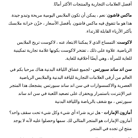
أفضل العلامات التجارية والمنتجات الأكثر أمانًا.
ماكس فاشون
: نعم ، يمكن أن تكون الملابس اليومية مريحة وتبدو جيدة.
هذا هو ما تتفوق فيه ماكس فاشون. بأفضل الأسعار ، خزّن خزانة ملابسك
بأكثر الأزياء القابلة للارتداء.
لاكوست
: التمساح الذي لا يمكننا الابتعاد عنه ، لاكوست تريح الملابس
الرياضية. علاوة على ذلك ، تفتخر لاكوست بكونها علامة تجارية تمكينية
للغاية للمرأة ، وهي أيضًا أخلاقية للغاية
.
سن اند ساند سبورتس
- لجميع عشاق اللياقة البدنية هناك مرحبا بكم في
العالم من أرقى العلامات التجارية للياقة البدنية والملابس الرياضية
العصرية والاكسسوارات في سن اند ساند سبورتس. يشجعك هذا المتجر
عبر الإنترنت باستمرار ويحفزك على تصعيد اللعبة في سن اند ساند
سبورتس ، مع شغف بالرياضة واللياقة البدنية
أمازون الإمارات
- هل تريد شراء أي شيء وكل شيء تحت سقف واحد؟
أمازون الإمارات هو المتجر المثالي لك. سمها وحصلوا عليه لأنه لا يوجد
منتج لن تجده في المتجر