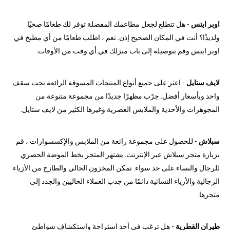
اوبر ايتس
- هل تتطلع لجعل مطاعمك المفضلة توفر لك طعامًا صحيًا
ولذيذًا؟ أنت في المكان الصحيح إذن. نعم ، اطلب طعامًا من أي مطبخ في
اوبر ايتس وقم بتوصيله إلى باب منزلك في أي وقت من الأوقات.
لايف ستايل
- اعثر على جميع أنواع المنتجات المسوقة الرائعة تحت سقف
واحد وبأسعار أفضل. جرّب مظهرًا جديدًا من مجموعة متنوعة من
المجوهرات والأحذية والملابس العصرية وغيرها الكثير من لايف ستايل.
سبلاش
- للحصول على مجموعة رائعة من الملابس والإكسسوارات ، قم
بزيارة متجر سبلاش عبر الإنترنت. يشتهر المتجر بخط الموضة الحصري
للرجال والنساء على حد سواء. تمكن المخزون الحالي والطازج من الأزياء
الرجالية والأزياء النسائية دائمًا من جذب العملاء الحاليين والجدد إلى
متجرها.
طيران القطرية
- هل ترغب في أخذ استراحة واستكشاف شواطئ