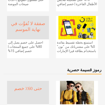
الأطفال الفاخرة | خصم إضافي
صيحات الموضة
20% (يُطبّق الخصم تلقائياً)
والإكسسوارات والأحذية
وديكور المنزل والإلكترونيات
والبقالة وغيرها الكثير | ًالشحن
مجانا
صفقة لا تُفوَّت في
نهاية الموسم
استمتع بخطة تقسيط بفائدة
احصل على خصم يصل إلى
0% على مشترياتك من "نون"
80% على جميع المنتجات |
باستخدام بطاقة فيزا الإمارات
خصم إضافي 15%
دبي الوطني.
رموز قسيمة حصرية
حتى 60٪ خصم