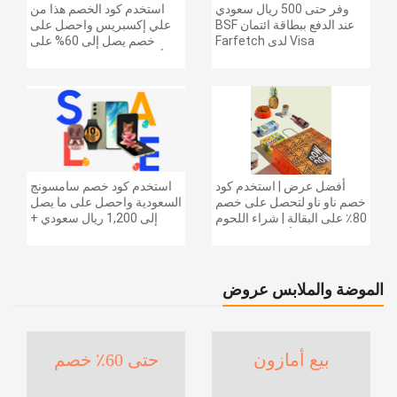
وفر حتى 500 ريال سعودي
استخدم كود الخصم هذا من
عند الدفع ببطاقة ائتمان BSF
علي إكسبريس واحصل على
Visa لدى Farfetch
خصم يصل إلى 60% على
أجهزة الكمبيوتر وملحقاتها |
احصل على خصم إضافي
بقيمة 155 دولارًا أمريكيًا على
الطلبات التي تزيد قيمتها عن
1425 ريالًا سعوديًا | شحن مج
أفضل عرض | استخدم كود
استخدم كود خصم سامسونج
خصم ناو ناو لتحصل على خصم
السعودية واحصل على ما يصل
80٪ على البقالة | شراء اللحوم
إلى 1,200 ريال سعودي +
والفواكه والأطعمة المجمدة
خصم إضافي 6% على سلسلة
والضروريات اليومية والمزيد |
جالاكسي S26 | ًالشحن مجانا
خصم إضافي 5٪ | أفضل عرض
الموضة والملابس عروض
بيع أمازون
حتى 60٪ خصم