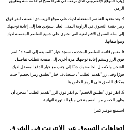
زيارة الموقع الإلكتروني الذي ترغب في شراء منتج أو خدمة منه وتطبيق
الرمز.
4. بعد تحديد العناصر المفضلة لديك على موقع الويب ذي الصلة ، انقر فوق
رمز حقيبة التسوق في الزاوية اليمنى العليا. سيؤدي هذا إلى إعادة توجيهك
إلى سلة التسوق الافتراضية التي تحتوي على جميع العناصر المفضلة لديك
ومواصفاتها.
5. ضمن قائمة العناصر المحددة ، ستجد خيار "المتابعة إلى السداد". انقر
فوق الزر وستتم إعادة توجيهك مرة أخرى إلى صفحة تتطلب تفاصيل
الشحن والاتصال الخاصة بك جنبًا إلى جنب مع خيار الدفع المفضل لديك.
فورًا وقبل زر "تقديم الطلب" ، ستصادف خيار "تطبيق رمز الخصم" حيث
يمكنك اللصق على الرمز الخاص بنا.
6. انقر فوق "تطبيق الخصم" ثم انقر فوق الزر "تقديم الطلب" بمجرد أن
يظهر الخصم من القسيمة في مبلغ الفاتورة النهائية.
استمتع بتوفير كبير!
اتجاهات التسوق عبر الإنترنت في الشرق