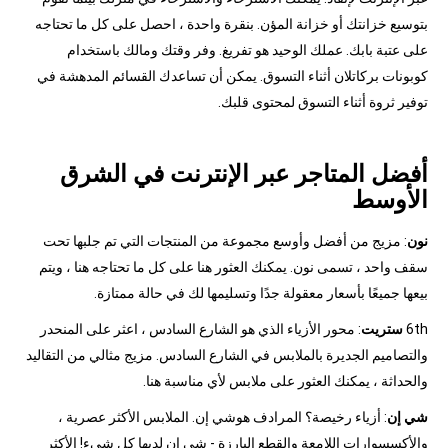
بتوسيع خزانتك أو خزانة المؤن. بنقرة واحدة ، احصل على كل ما تحتاجه
على عتبة بابك. عملك الوحيد هو تفريغ. وفر وقتك ومالك باستخدام
كوبونات بركاتلان أثناء التسوق. يمكن أن تساعدك القسائم المدهشة في
توفير ثروة أثناء التسوق لمحتوى قلبك.
أفضل المتاجر عبر الإنترنت في الشرق
الأوسط
نون
: مزيج من أفضل وأوسع مجموعة من المنتجات التي تم جلبها تحت
سقف واحد ، تسمى نون. يمكنك العثور هنا على كل ما تحتاجه هنا ، ويتم
بيعها جميعًا بأسعار معقولة جدًا وتسليمها لك في حالة ممتازة.
6th
ستريت
: محور الأزياء الذي هو الشارع السادس ، اعثر على المنحدر
والتصاميم الجديرة بالملابس في الشارع السادس. مزيج مثالي من التقاليد
والحداثة ، يمكنك العثور على ملابس لأي مناسبة هنا.
شي إن
: أزياء رخيصة؟ المرادف هوشي إن. الملابس الأكثر عصرية ،
والأكسسوارات اللامعة والقطع البارزة - شي إن لديها كل شيء! الأكثر