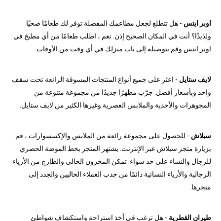
اوبر ايتس
- هل تتطلع لجعل مطاعمك المفضلة توفر لك طعامًا صحيًا
ولذيذًا؟ أنت في المكان الصحيح إذن. نعم ، اطلب طعامًا من أي مطبخ في
اوبر ايتس وقم بتوصيله إلى باب منزلك في أي وقت من الأوقات.
لايف ستايل
- اعثر على جميع أنواع المنتجات المسوقة الرائعة تحت سقف
واحد وبأسعار أفضل. جرّب مظهرًا جديدًا من مجموعة متنوعة من
المجوهرات والأحذية والملابس العصرية وغيرها الكثير من لايف ستايل.
سبلاش
- للحصول على مجموعة رائعة من الملابس والإكسسوارات ، قم
بزيارة متجر سبلاش عبر الإنترنت. يشتهر المتجر بخط الموضة الحصري
للرجال والنساء على حد سواء. تمكن المخزون الحالي والطازج من الأزياء
الرجالية والأزياء النسائية دائمًا من جذب العملاء الحاليين والجدد إلى
متجرها.
طيران القطرية
- هل ترغب في أخذ استراحة واستكشاف شواطئ