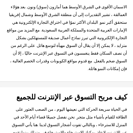
الاسمان الأقوى في الشرق الأوسط هما أمازون (سوق) ونون. بعد هؤلاء
العمالقة ، تشير التقديرات إلى أن منطقة الشرق الأوسط وشمال إفريقيا
ستحقق أكبر نمو. البلدان الأكثر نموًا في اختراق التجارة الإلكترونية هي
الإمارات العربية المتحدة والمملكة العربية السعودية. مع المزيد من مواقع
التجارة الإلكترونية التي تبرز نماذج أعمال صديقة للمستهلكين بشكل
متزايد ، لا يمكن إلا أن يقال أن السوق مهيأة لتوسع هائل. على الرغم من
أن نصف السكان فقط ينغمسون في التسوق عبر الإنترنت حاليًا ، إلا أن
السوق ضخم بالفعل. مع قدوم مواقع الكوبونات وقدرات الخصم العالية ،
فإن إمكانات النمو هائلة.
كيف مربح التسوق عبر الإنترنت للجميع
في الحياة سريعة الحركة التي نعيشها اليوم ، من الصعب العثور على
الطاقة للقيام بأشياء مثل متجر. نحن نفضل جميعًا قضاء أيام الأحد في
المنزل للاسترخاء ، وبالتالي تفوت أشجار التسوق لدينا. هنا يأتي التسوق
عبر الإنترنت لإنقاذ. يمكنك الاسترخاء والاسترخاء في منزلك بينما تقوم