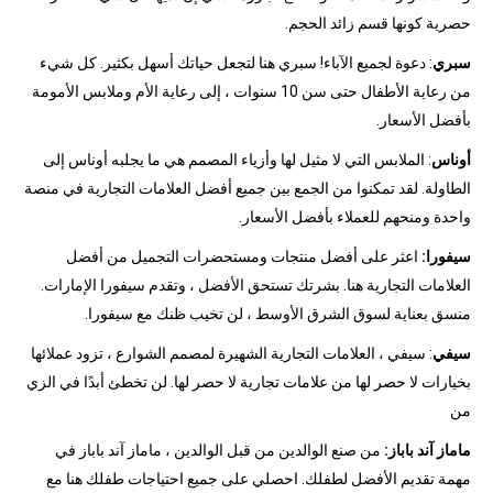
حصرية كونها قسم زائد الحجم.
سبري
: دعوة لجميع الآباء! سبري هنا لتجعل حياتك أسهل بكثير. كل شيء
من رعاية الأطفال حتى سن 10 سنوات ، إلى رعاية الأم وملابس الأمومة
بأفضل الأسعار.
أوناس
: الملابس التي لا مثيل لها وأزياء المصمم هي ما يجلبه أوناس إلى
الطاولة. لقد تمكنوا من الجمع بين جميع أفضل العلامات التجارية في منصة
واحدة ومنحهم للعملاء بأفضل الأسعار.
سيفورا:
اعثر على أفضل منتجات ومستحضرات التجميل من أفضل
العلامات التجارية هنا. بشرتك تستحق الأفضل ، وتقدم سيفورا الإمارات.
منسق بعناية لسوق الشرق الأوسط ، لن تخيب ظنك مع سيفورا.
سيفي
: سيفي ، العلامات التجارية الشهيرة لمصمم الشوارع ، تزود عملائها
بخيارات لا حصر لها من علامات تجارية لا حصر لها. لن تخطئ أبدًا في الزي
من
ماماز آند باباز:
من صنع الوالدين من قبل الوالدين ، ماماز آند باباز في
مهمة تقديم الأفضل لطفلك. احصلي على جميع احتياجات طفلك هنا مع