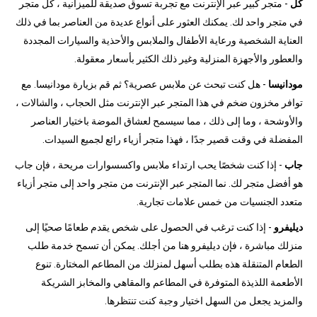
كل
- متجر كبير عبر الإنترنت مع تجربة تسوق صديقة للميزانية ، كل متجر
في متجر واحد لك. يمكنك العثور على أنواع عديدة من العناصر بما في ذلك
العناية الشخصية ورعاية الأطفال والملابس والأحذية والسيارات المجددة
والعطور والأجهزة المنزلية وغير ذلك الكثير بأسعار معقولة.
مودانيسا
- هل كنت تبحث عن ملابس عصرية؟ ثم قم بزيارة مودانيسا. مع
توافر مخزون ضخم في هذا المتجر عبر الإنترنت مثل الحجاب ، والشالات ،
والأوشحة ، وما إلى ذلك ، مما سيسمح لعشاق الموضة باختيار العناصر
المفضلة في وقت قصير جدًا ، فهذا متجر أزياء رائع لجميع السيدات.
جاب
- إذا كنت شخصًا يحب ارتداء ملابس واكسسوارات مريحة ، فإن جاب
هو أفضل متجر لك. نما المتجر عبر الإنترنت من متجر واحد إلى متجر أزياء
متعدد الجنسيات من خمس علامات تجارية.
ديليفرو
- إذا كنت ترغب في الحصول على شخص يقدم طعامًا صحيًا إلى
منزلك مباشرة ، فإن ديليفرو هنا من أجلك. يمكن أن تسمح خدمة طلب
الطعام المتنقلة هذه بطلب أسهل لمنزلك من المطاعم المختارة. تنوع
الأطعمة اللذيذة المتوفرة في المطاعم والمقاهي والمخابز الشريكة
والمزيد يجعل من السهل اختيار وجبة كنت تنتظرها.