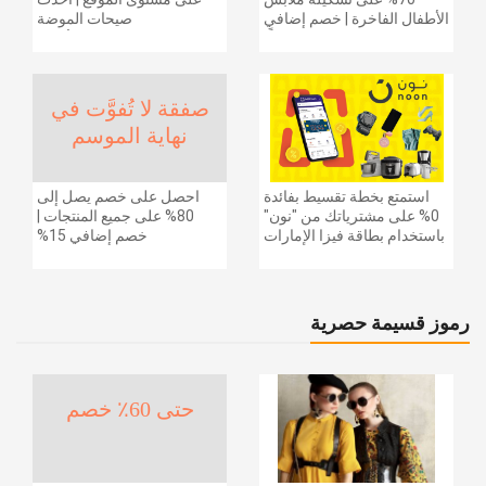
الأطفال الفاخرة | خصم إضافي
صيحات الموضة
20% (يُطبّق الخصم تلقائياً)
والإكسسوارات والأحذية
وديكور المنزل والإلكترونيات
والبقالة وغيرها الكثير | ًالشحن
مجانا
صفقة لا تُفوَّت في
نهاية الموسم
استمتع بخطة تقسيط بفائدة
احصل على خصم يصل إلى
0% على مشترياتك من "نون"
80% على جميع المنتجات |
باستخدام بطاقة فيزا الإمارات
خصم إضافي 15%
دبي الوطني.
رموز قسيمة حصرية
حتى 60٪ خصم