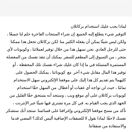
لماذا يجب عليك استخدام بركاتلان
التوفير شيء يتطلع إليه الجميع. إن شراء المنتجات الفاخرة حلم لنا جميعًا ،
ولكن ليس شيئًا يمكن أن يفعله الكثير منا. لكن بركاتلان تجعل هذا ممكنا
حتى للرجل العادي. نحن نسهل هذا من خلال توفير لعملائنا ، وكوبونات لأي
متجر ، من التسوق إلى المطعم للسفر. يمكنك أن تنقذ نفسك من المعضلة
المستمرة المتمثلة في ما إذا كان عليك شراء نفسك تلك المحفظة ، أو
توفير هذا المال مقابل شيء آخر. مع كوبوناتنا ، يمكنك الحصول على
كليهما! يتم تقديم كل هذا إليك على موقعنا الإلكتروني سهل الاستخدام
تمامًا ، حيث لن تواجه أي عقبات أو أعطال. من السهل حقًا استخدام
كوبونات بركاتلان على أي موقع ويب ، وستجد أنه يستحق حقًا القليل من
الجهد الذي يجب القيام به. في كل مرة تشتري فيها شيئًا عبر الإنترنت ،
تأكد من مسح موقعنا الإلكتروني وإغراقنا على قسائمنا. ستجد أنك ستشكر
نفسك لاحقًا. لماذا نقول لا للصفقات الإضافية أليس كذلك؟ المضي قدما
والاستفادة من صفقاتنا.