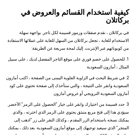
كيفية استخدام القسائم والعروض في
بركاتلان
في بركاتلان ، نقدم صفقات ورموز قسيمة لكل تاجر. بواجهة سهلة
الاستخدام للغاية ، تجعل بركاتلان من السهل للغاية على عملائها الاستفادة
من كوبوناتهم عبر الإنترنت. إليك لمحة سريعة عن الطريقة:
1. للحصول على خصم فوري على موقع التاجر المفضل لديك ، على سبيل
المثال ، أمازون السعودية
2. في شريط البحث في الزاوية العلوية اليمنى من الصفحة ، اكتب أمازون
السعودية وانقر على النتيجة ، والتي ستأخذك إلى صفحة تحتوي على كود
أمازون السعودية الترويجي أو عروض أمازون.
3. حدد قسيمة من اختيارك وانقر على خيار "الحصول على الرمز" الأخضر.
سيؤدي هذا إلى فتح مربع منبثق يحتوي على الرمز الذي اخترته ، والذي
يمكنك نسخه باستخدام الزر المقدم ، وكذلك النقر على زر "اذهب إلى
المتجر" الذي سيعيد توجيهك إلى موقع أمازون السعودية. بعد ذلك ، يمكنك