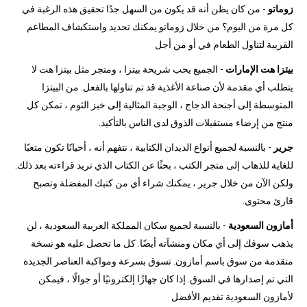
زوماتو
- من كان يظن أنه قد يكون من السهل جدًا تحقيق هذه الرغبة في
كل مرة من اليوم؟ من خلال زوماتو يمكنك تحديد واستكشاف المطاعم
القريبة لتناول الطعام في أو من أجل
بيتزا هت الإمارات
- الجميع يحب شريحة بيتزا ، ومتجر مثل بيتزا هت لا
يتطلب أي مقدمة لأن صناعة الأغذية قد تم تناولها بالفعل. من البيتزا
المتوسطة إلى أجنحة الدجاج ، الوجبة المثالية إلى خبز الثوم ، تمكن كل
منتج من إرضاء مستقبلات الذوق لدى الناس بالتأكيد.
جرير
- بالنسبة لجميع أنواع الديدان الكتابية ، نتفهم أنه ، أحيانًا تكون متعبًا
للغاية للذهاب إلى متجر الكتب ، بحثًا عن الكتاب الذي تريد قراءته بعد ذلك.
ولكن الآن من خلال جرير ، يمكنك شراء أي من كتبك المفضلة وتصبح
قارئ محتوى.
أمازون السعودية
- بالنسبة لجميع سكان المملكة العربية السعودية ، لن
يذهب سوقك إلى أي مكان ومنشآته أيضًا. كل ما تحصل عليه هو نسخة
متقدمة من سوق باسم أمازون. تسوق بسرعة ومواكبة العناصر الجديدة
التي تم إصدارها في السوق. إذا كان جهازًا إلكترونيًا أو جوالًا ، فيمكن
لأمازون السعودية تقديم الأفضل