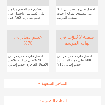
احصل على ما يصل إلى 50%
استخدم كود الخصم هذا من
على مستوى الموقع | أحدث
علي إكسبريس واحصل على
صيحات الموضة
خصم يصل إلى 60% على
والإكسسوارات والأحذية
أجهزة الكمبيوتر وملحقاتها |
وديكور المنزل والإلكترونيات
احصل على خصم إضافي
والبقالة وغيرها الكثير | ًالشحن
بقيمة 155 دولارًا أمريكيًا على
مجانا
الطلبات التي تزيد قيمتها عن
صفقة لا تُفوَّت في
خصم يصل إلى
1425 ريالًا سعوديًا | شحن مج
نهاية الموسم
70%
احصل على خصم يصل إلى
احصل على خصم يصل إلى
80% على جميع المنتجات |
70% على تشكيلة ملابس
خصم إضافي 15%
الأطفال الفاخرة | خصم إضافي
20% (يُطبّق الخصم تلقائياً)
المتاجر الشعبية
الفئات الشعبية