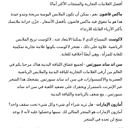
أفضل العلامات التجارية والمنتجات الأكثر أمانًا.
ماكس فاشون
: نعم ، يمكن أن تكون الملابس اليومية مريحة وتبدو جيدة.
هذا هو ما تتفوق فيه ماكس فاشون. بأفضل الأسعار ، خزّن خزانة ملابسك
بأكثر الأزياء القابلة للارتداء.
لاكوست
: التمساح الذي لا يمكننا الابتعاد عنه ، لاكوست تريح الملابس
الرياضية. علاوة على ذلك ، تفتخر لاكوست بكونها علامة تجارية تمكينية
للغاية للمرأة ، وهي أيضًا أخلاقية للغاية
.
سن اند ساند سبورتس
- لجميع عشاق اللياقة البدنية هناك مرحبا بكم في
العالم من أرقى العلامات التجارية للياقة البدنية والملابس الرياضية
العصرية والاكسسوارات في سن اند ساند سبورتس. يشجعك هذا المتجر
عبر الإنترنت باستمرار ويحفزك على تصعيد اللعبة في سن اند ساند
سبورتس ، مع شغف بالرياضة واللياقة البدنية
أمازون الإمارات
- هل تريد شراء أي شيء وكل شيء تحت سقف واحد؟
أمازون الإمارات هو المتجر المثالي لك. سمها وحصلوا عليه لأنه لا يوجد
منتج لن تجده في المتجر