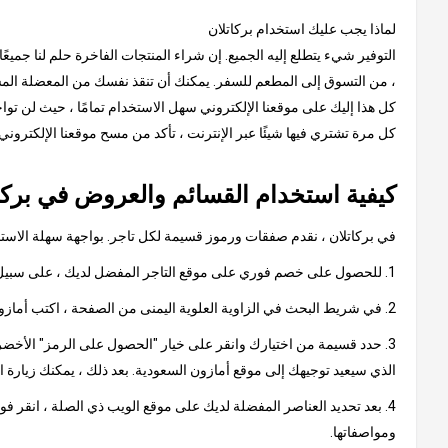
لماذا يجب عليك استخدام بركاتلان
التوفير شيء يتطلع إليه الجميع. إن شراء المنتجات الفاخرة حلم لنا جميعً
، من التسوق إلى المطعم للسفر. يمكنك أن تنقذ نفسك من المعضلة المستم
كل هذا إليك على موقعنا الإلكتروني سهل الاستخدام تمامًا ، حيث لن توا
كل مرة تشتري فيها شيئًا عبر الإنترنت ، تأكد من مسح موقعنا الإلكترون
كيفية استخدام القسائم والعروض في بركا
في بركاتلان ، نقدم صفقات ورموز قسيمة لكل تاجر. بواجهة سهلة الاستخدا
1. للحصول على خصم فوري على موقع التاجر المفضل لديك ، على سبيل المثال ، أمازون السعودية
2. في شريط البحث في الزاوية العلوية اليمنى من الصفحة ، اكتب أمازون السعودية وانقر على النتيجة ، والتي ستأخذك إلى صفحة تحتوي على كود أمازون السعودية الترويجي أو عروض أمازون.
3. حدد قسيمة من اختيارك وانقر على خيار "الحصول على الرمز" الأخضر.
الذي سيعيد توجيهك إلى موقع أمازون السعودية. بعد ذلك ، يمكنك زيارة 
4. بعد تحديد العناصر المفضلة لديك على موقع الويب ذي الصلة ، انقر ف
ومواصفاتها.