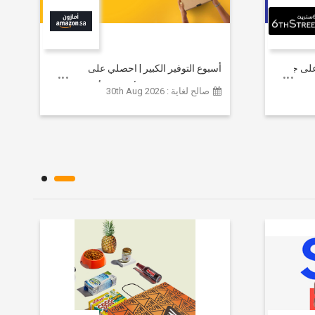
خصم يصل إلى 80% على جميع
أسبوع التوفير الكبير | احصلي على
مستلزمات التجميل الأساسية بأسعار تبدأ
صالح لغاية : 30th Aug 2026
من 79 ريالاً سعودياً.