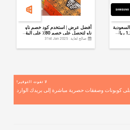
لسعودية
أفضل عرض | استخدم كود خصم ناو
واحصل على ما يصل إلى 1,200 ريال
ناو لتحصل على خصم 80٪ على البقالة
ضافي 6% على
| شراء اللحوم والفواكه والأطعمة
صالح لغاية : 31st Jan 2025
المجمدة والضروريات اليومية والمزيد |
خصم إضافي 5٪ | أفضل عرض
لا تفوت التوفير!
ى كوبونات وصفقات حصرية مباشرة إلى بريدك الوارد