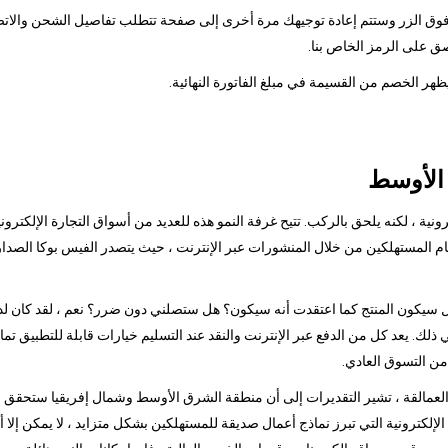
قر فوق الزر وستتم إعادة توجيهك مرة أخرى إلى صفحة تتطلب تفاصيل الشحن والاتصا
ق على الرمز الخاص بنا.
 الأوسط
ونية ، لكنه يلحق بالركب. تتيح غرفة النمو هذه للعديد من أسواق التجارة الإلكترو
 هل سيكون المنتج كما اعتقدت أنه سيكون؟ هل ستصلني دون ضرر؟ نعم ، لقد كان لد
في ذلك. يعد كل من الدفع عبر الإنترنت والنقد عند التسليم خيارات قابلة للتطبيق تمام
من التسوق العادي.
مالقة ، تشير التقديرات إلى أن منطقة الشرق الأوسط وشمال إفريقيا ستحقق أكبر نم
ة الإلكترونية التي تبرز نماذج أعمال صديقة للمستهلكين بشكل متزايد ، لا يمكن إ