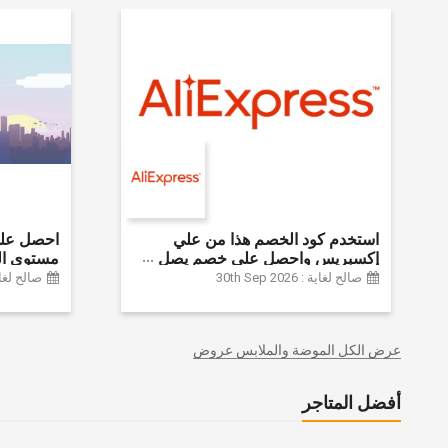
استخدم كود الخصم هذا من علي
إكسبريس واحصل على خصم يصل
مستوى ال
إلى 60% على أجهزة الكمبيوتر
الموضة وا
صالح لغاية : 30th Sep 2026
صالح لغاية :  2024
وملحقاتها | احصل على خصم إضافي
وديكور الم
بقيمة 155 دولارًا أمريكيًا على الطلبات
وغيرها الك
التي تزيد قيمتها عن 1425 ريالًا سعوديًا
عرض الكل الموضة والملابس عروض
| شحن مج
أفضل المتاجر