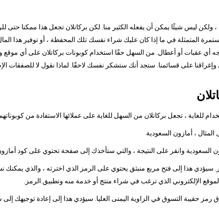
ا ، ولكن ليس شيئًا يمكن أن يفعله الكثير منا. لكن بركاتلان تجعل هذا ممكنا حتى ل
رة المتمثلة في ما إذا كان عليك شراء نفسك تلك المحفظة ، أو توفير هذا المال 
جه أي عقبات أو أعطال. من السهل حقًا استخدام كوبونات بركاتلان على أي موقع وي
ي وإغراقنا على قسائمنا. ستجد أنك ستشكر نفسك لاحقًا. لماذا نقول لا للصفقات ال
تلان
م للغاية ، تجعل بركاتلان من السهل للغاية على عملائها الاستفادة من كوبوناتهم
 سيؤدي هذا إلى فتح مربع منبثق يحتوي على الرمز الذي اخترته ، والذي يمكنك نس
الموقع الإلكتروني الذي ترغب في شراء منتج أو خدمة منه وتطبيق الرمز.
وق رمز حقيبة التسوق في الزاوية اليمنى العليا. سيؤدي هذا إلى إعادة توجيهك إلى