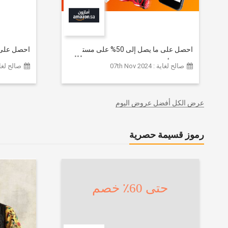
احصل على ما يصل إلى 50% على مستوى
الموقع | أحدث صيحات الموضة
تشكيلة ملا
صالح لغاية : 07th Nov 2024
صالح لغاية :  2026
والإكسسوارات والأحذية وديكور المنزل
إضافي 20% (يُطبّق الخصم تلقائياً)
والإلكترونيات والبقالة وغيرها الكثير | ًالشحن
مجانا
عرض الكل أفضل عروض اليوم
رموز قسيمة حصرية
حتى 60٪ خصم