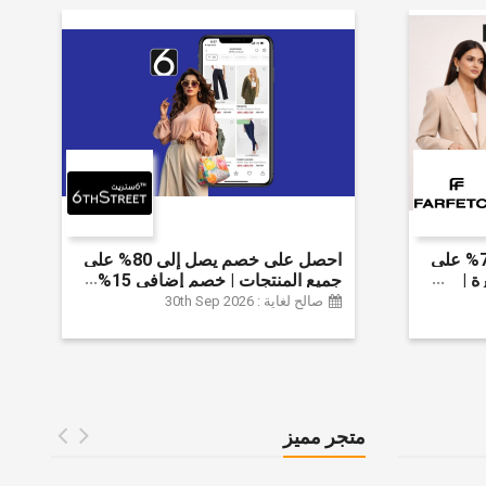
احصل على خصم يصل إلى 70% على
احصل على خصم يصل إلى 80% على
ة |
جميع المنتجات | خصم إضافي 15%
 الخصم
صالح لغاية : 30th Sep 2026
متجر مميز