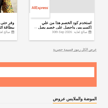
استخدم كود الخصم هذا من علي
إكسبريس واحصل على خصم يصل
إلى 60% على أجهزة الكمبيوتر
Farfetch
صالح لغاية : 30th Sep 2026
صالح لغاية :  2026
وملحقاتها | احصل على خصم إضافي
بقيمة 155 دولارًا أمريكيًا على الطلبات
التي تزيد قيمتها عن 1425 ريالًا سعوديًا
عرض الكل رموز قسيمة حصرية
| شحن مج
الموضة والملابس عروض