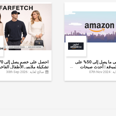
احصل على ما يصل إلى 50% على
موقع | أحدث صيحات
تشكيلة ملابس الأطفال الفاخر
لإكسسوارات والأحذية
خصم إضافي 20% (يُطبّق
07th Nov
صالح لغاية : 30th Sep 2026
نزل والإلكترونيات والبقالة
تلقائياً)
ثير | ًالشحن مجانا