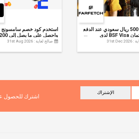
وفر حتى 500 ريال سعودي عند الدفع
استخدم كود خصم سامسونج ا
ببطاقة ائتمان BSF Visa لدى
سعودي + خصم إ
31st Dec
صالح لغاية : 31st Aug 2026
سلسلة جالاكسي S26 | ًالشحن مجانا
الإشتراك
اشترك للحصول عل