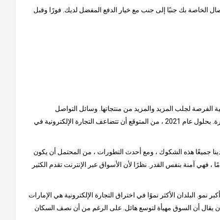
ل الخاصة بك جنبًا إلى جنب مع خيار الدفع المفضل لديك. فورًا وقبل
نية الفرصة لجلب المزيد والمزيد من منتجاتها. وسائل التواصل
الاجتماعي هي سبب كبير للنمو الذي شهدته هذه السوق حتى الآن. يتم إلهام المستهلكين من خلال المنشورات عبر الإنترنت ، حيث يتصدر الفيس بوكا الصدارة. بحلول عام 2021 ، من المتوقع أن تتضاعف التجارة الإلكترونية في
ينا جميعًا هذه الشكوك ، ومع أحدث التطورات ، من المحتمل أن يكون
ًا ، فهي آمنة بنفس القدر. نظرًا لأن الأسواق عبر الإنترنت تقدم الكثير
و. البلدان الأكثر نموًا في اختراق التجارة الإلكترونية هي الإمارات
لا أن يقال أن السوق مهيأة لتوسع هائل. على الرغم من أن نصف السكان