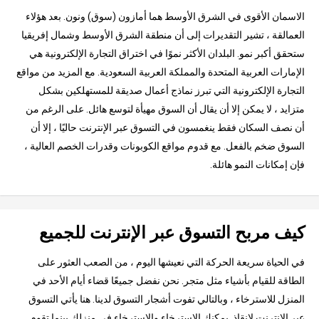
الاسمان الأقوى في الشرق الأوسط هما أمازون (سوق) ونون. بعد هؤلاء
العمالقة ، تشير التقديرات إلى أن منطقة الشرق الأوسط وشمال إفريقيا
ستحقق أكبر نمو. البلدان الأكثر نموًا في اختراق التجارة الإلكترونية هي
الإمارات العربية المتحدة والمملكة العربية السعودية. مع المزيد من مواقع
التجارة الإلكترونية التي تبرز نماذج أعمال صديقة للمستهلكين بشكل
متزايد ، لا يمكن إلا أن يقال أن السوق مهيأة لتوسع هائل. على الرغم من
أن نصف السكان فقط ينغمسون في التسوق عبر الإنترنت حاليًا ، إلا أن
السوق ضخم بالفعل. مع قدوم مواقع الكوبونات وقدرات الخصم العالية ،
فإن إمكانات النمو هائلة.
كيف مربح التسوق عبر الإنترنت للجميع
في الحياة سريعة الحركة التي نعيشها اليوم ، من الصعب العثور على
الطاقة للقيام بأشياء مثل متجر. نحن نفضل جميعًا قضاء أيام الأحد في
المنزل للاسترخاء ، وبالتالي تفوت أشجار التسوق لدينا. هنا يأتي التسوق
عبر الإنترنت لإنقاذ. يمكنك الاسترخاء والاسترخاء في منزلك بينما تقوم