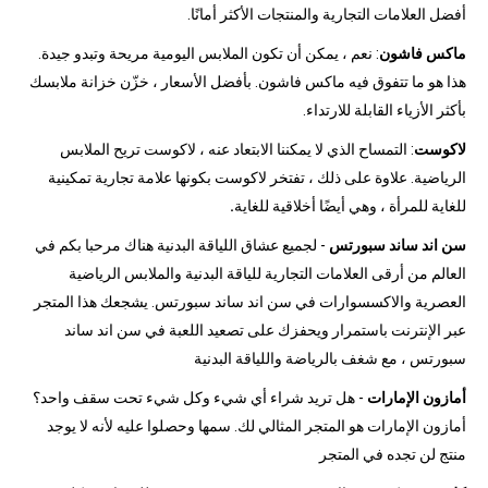
أفضل العلامات التجارية والمنتجات الأكثر أمانًا.
ماكس فاشون
: نعم ، يمكن أن تكون الملابس اليومية مريحة وتبدو جيدة.
هذا هو ما تتفوق فيه ماكس فاشون. بأفضل الأسعار ، خزّن خزانة ملابسك
بأكثر الأزياء القابلة للارتداء.
لاكوست
: التمساح الذي لا يمكننا الابتعاد عنه ، لاكوست تريح الملابس
الرياضية. علاوة على ذلك ، تفتخر لاكوست بكونها علامة تجارية تمكينية
للغاية للمرأة ، وهي أيضًا أخلاقية للغاية
.
سن اند ساند سبورتس
- لجميع عشاق اللياقة البدنية هناك مرحبا بكم في
العالم من أرقى العلامات التجارية للياقة البدنية والملابس الرياضية
العصرية والاكسسوارات في سن اند ساند سبورتس. يشجعك هذا المتجر
عبر الإنترنت باستمرار ويحفزك على تصعيد اللعبة في سن اند ساند
سبورتس ، مع شغف بالرياضة واللياقة البدنية
أمازون الإمارات
- هل تريد شراء أي شيء وكل شيء تحت سقف واحد؟
أمازون الإمارات هو المتجر المثالي لك. سمها وحصلوا عليه لأنه لا يوجد
منتج لن تجده في المتجر