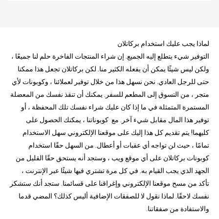
لماذا يجب عليك استخدام بركاتلان
التوفير شيء يتطلع إليه الجميع. إن شراء المنتجات الفاخرة حلم لنا جميعًا ،
ولكن ليس شيئًا يمكن أن يفعله الكثير منا. لكن بركاتلان تجعل هذا ممكنا
حتى للرجل العادي. نحن نسهل هذا من خلال توفير لعملائنا ، وكوبونات لأي
متجر ، من التسوق إلى المطعم للسفر. يمكنك أن تنقذ نفسك من المعضلة
المستمرة المتمثلة في ما إذا كان عليك شراء نفسك تلك المحفظة ، أو
توفير هذا المال مقابل شيء آخر. مع كوبوناتنا ، يمكنك الحصول على
كليهما! يتم تقديم كل هذا إليك على موقعنا الإلكتروني سهل الاستخدام
تمامًا ، حيث لن تواجه أي عقبات أو أعطال. من السهل حقًا استخدام
كوبونات بركاتلان على أي موقع ويب ، وستجد أنه يستحق حقًا القليل من
الجهد الذي يجب القيام به. في كل مرة تشتري فيها شيئًا عبر الإنترنت ،
تأكد من مسح موقعنا الإلكتروني وإغراقنا على قسائمنا. ستجد أنك ستشكر
نفسك لاحقًا. لماذا نقول لا للصفقات الإضافية أليس كذلك؟ المضي قدما
والاستفادة من صفقاتنا.