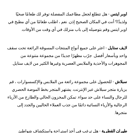
اوبر ايتس
- هل تتطلع لجعل مطاعمك المفضلة توفر لك طعامًا صحيًا
ولذيذًا؟ أنت في المكان الصحيح إذن. نعم ، اطلب طعامًا من أي مطبخ في
اوبر ايتس وقم بتوصيله إلى باب منزلك في أي وقت من الأوقات.
لايف ستايل
- اعثر على جميع أنواع المنتجات المسوقة الرائعة تحت سقف
واحد وبأسعار أفضل. جرّب مظهرًا جديدًا من مجموعة متنوعة من
المجوهرات والأحذية والملابس العصرية وغيرها الكثير من لايف ستايل.
سبلاش
- للحصول على مجموعة رائعة من الملابس والإكسسوارات ، قم
بزيارة متجر سبلاش عبر الإنترنت. يشتهر المتجر بخط الموضة الحصري
للرجال والنساء على حد سواء. تمكن المخزون الحالي والطازج من الأزياء
الرجالية والأزياء النسائية دائمًا من جذب العملاء الحاليين والجدد إلى
متجرها.
طيران القطرية
- هل ترغب في أخذ استراحة واستكشاف شواطئ