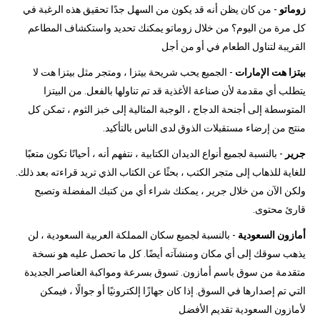
زوماتو
- من كان يظن أنه قد يكون من السهل جدًا تحقيق هذه الرغبة في
كل مرة من اليوم؟ من خلال زوماتو يمكنك تحديد واستكشاف المطاعم
القريبة لتناول الطعام في أو من أجل
بيتزا هت الإمارات
- الجميع يحب شريحة بيتزا ، ومتجر مثل بيتزا هت لا
يتطلب أي مقدمة لأن صناعة الأغذية قد تم تناولها بالفعل. من البيتزا
المتوسطة إلى أجنحة الدجاج ، الوجبة المثالية إلى خبز الثوم ، تمكن كل
منتج من إرضاء مستقبلات الذوق لدى الناس بالتأكيد.
جرير
- بالنسبة لجميع أنواع الديدان الكتابية ، نتفهم أنه ، أحيانًا تكون متعبًا
للغاية للذهاب إلى متجر الكتب ، بحثًا عن الكتاب الذي تريد قراءته بعد ذلك.
ولكن الآن من خلال جرير ، يمكنك شراء أي من كتبك المفضلة وتصبح
قارئ محتوى.
أمازون السعودية
- بالنسبة لجميع سكان المملكة العربية السعودية ، لن
يذهب سوقك إلى أي مكان ومنشآته أيضًا. كل ما تحصل عليه هو نسخة
متقدمة من سوق باسم أمازون. تسوق بسرعة ومواكبة العناصر الجديدة
التي تم إصدارها في السوق. إذا كان جهازًا إلكترونيًا أو جوالًا ، فيمكن
لأمازون السعودية تقديم الأفضل