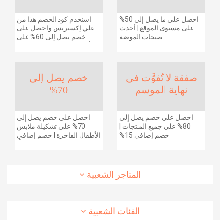
احصل على ما يصل إلى 50%
استخدم كود الخصم هذا من
على مستوى الموقع | أحدث
علي إكسبريس واحصل على
صيحات الموضة
خصم يصل إلى 60% على
والإكسسوارات والأحذية
أجهزة الكمبيوتر وملحقاتها |
وديكور المنزل والإلكترونيات
احصل على خصم إضافي
والبقالة وغيرها الكثير | ًالشحن
بقيمة 155 دولارًا أمريكيًا على
مجانا
الطلبات التي تزيد قيمتها عن
صفقة لا تُفوَّت في
خصم يصل إلى
1425 ريالًا سعوديًا | شحن مج
نهاية الموسم
70%
احصل على خصم يصل إلى
احصل على خصم يصل إلى
80% على جميع المنتجات |
70% على تشكيلة ملابس
خصم إضافي 15%
الأطفال الفاخرة | خصم إضافي
20% (يُطبّق الخصم تلقائياً)
المتاجر الشعبية
الفئات الشعبية