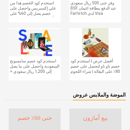
وفر حتى 500 ريال سعودي
استخدم كود الخصم هذا من
عند الدفع ببطاقة ائتمان BSF
علي إكسبريس واحصل على
Visa لدى Farfetch
خصم يصل إلى 60% على
أجهزة الكمبيوتر وملحقاتها |
احصل على خصم إضافي
بقيمة 155 دولارًا أمريكيًا على
الطلبات التي تزيد قيمتها عن
1425 ريالًا سعوديًا | شحن مج
أفضل عرض | استخدم كود
استخدم كود خصم سامسونج
خصم ناو ناو لتحصل على خصم
السعودية واحصل على ما يصل
80٪ على البقالة | شراء اللحوم
إلى 1,200 ريال سعودي +
والفواكه والأطعمة المجمدة
خصم إضافي 6% على سلسلة
والضروريات اليومية والمزيد |
جالاكسي S26 | ًالشحن مجانا
خصم إضافي 5٪ | أفضل عرض
الموضة والملابس عروض
بيع أمازون
حتى 60٪ خصم