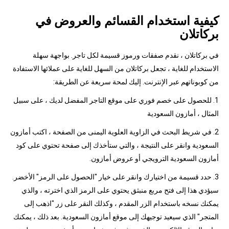
كيفية استخدام القسائم والعروض في
بركاتلان
في بركاتلان ، نقدم صفقات ورموز قسيمة لكل تاجر. بواجهة سهلة
الاستخدام للغاية ، تجعل بركاتلان من السهل للغاية على عملائها الاستفادة
من كوبوناتهم عبر الإنترنت. إليك لمحة سريعة عن الطريقة:
1. للحصول على خصم فوري على موقع التاجر المفضل لديك ، على سبيل
المثال ، أمازون السعودية
2. في شريط البحث في الزاوية العلوية اليمنى من الصفحة ، اكتب أمازون
السعودية وانقر على النتيجة ، والتي ستأخذك إلى صفحة تحتوي على كود
أمازون السعودية الترويجي أو عروض أمازون.
3. حدد قسيمة من اختيارك وانقر على خيار "الحصول على الرمز" الأخضر.
سيؤدي هذا إلى فتح مربع منبثق يحتوي على الرمز الذي اخترته ، والذي
يمكنك نسخه باستخدام الزر المقدم ، وكذلك النقر على زر "اذهب إلى
المتجر" الذي سيعيد توجيهك إلى موقع أمازون السعودية. بعد ذلك ، يمكنك