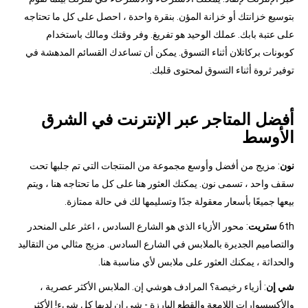
بتوسيع خزانتك أو خزانة المؤن. بنقرة واحدة ، احصل على كل ما تحتاجه
على عتبة بابك. عملك الوحيد هو تفريغ. وفر وقتك ومالك باستخدام
كوبونات بركاتلان أثناء التسوق. يمكن أن تساعدك القسائم المدهشة في
توفير ثروة أثناء التسوق لمحتوى قلبك.
أفضل المتاجر عبر الإنترنت في الشرق
الأوسط
نون
: مزيج من أفضل وأوسع مجموعة من المنتجات التي تم جلبها تحت
سقف واحد ، تسمى نون. يمكنك العثور هنا على كل ما تحتاجه هنا ، ويتم
بيعها جميعًا بأسعار معقولة جدًا وتسليمها لك في حالة ممتازة.
6th
ستريت
: محور الأزياء الذي هو الشارع السادس ، اعثر على المنحدر
والتصاميم الجديرة بالملابس في الشارع السادس. مزيج مثالي من التقاليد
والحداثة ، يمكنك العثور على ملابس لأي مناسبة هنا.
شي إن
: أزياء رخيصة؟ المرادف هوشي إن. الملابس الأكثر عصرية ،
والأكسسوارات اللامعة والقطع البارزة - شي إن لديها كل شيء! الأكثر