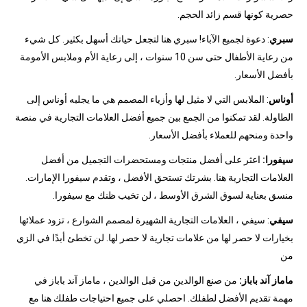
حصرية كونها قسم زائد الحجم.
سبري
: دعوة لجميع الآباء! سبري هنا لتجعل حياتك أسهل بكثير. كل شيء
من رعاية الأطفال حتى سن 10 سنوات ، إلى رعاية الأم وملابس الأمومة
بأفضل الأسعار.
أوناس
: الملابس التي لا مثيل لها وأزياء المصمم هي ما يجلبه أوناس إلى
الطاولة. لقد تمكنوا من الجمع بين جميع أفضل العلامات التجارية في منصة
واحدة ومنحهم للعملاء بأفضل الأسعار.
سيفورا:
اعثر على أفضل منتجات ومستحضرات التجميل من أفضل
العلامات التجارية هنا. بشرتك تستحق الأفضل ، وتقدم سيفورا الإمارات.
منسق بعناية لسوق الشرق الأوسط ، لن تخيب ظنك مع سيفورا.
سيفي
: سيفي ، العلامات التجارية الشهيرة لمصمم الشوارع ، تزود عملائها
بخيارات لا حصر لها من علامات تجارية لا حصر لها. لن تخطئ أبدًا في الزي
من
ماماز آند باباز:
من صنع الوالدين من قبل الوالدين ، ماماز آند باباز في
مهمة تقديم الأفضل لطفلك. احصلي على جميع احتياجات طفلك هنا مع