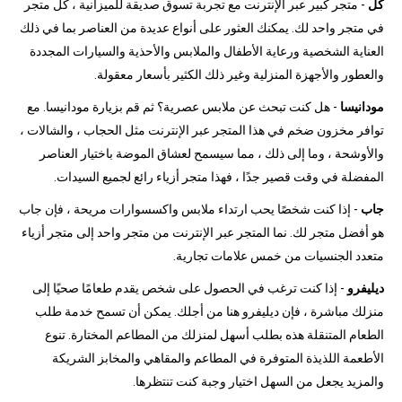
كل
- متجر كبير عبر الإنترنت مع تجربة تسوق صديقة للميزانية ، كل متجر
في متجر واحد لك. يمكنك العثور على أنواع عديدة من العناصر بما في ذلك
العناية الشخصية ورعاية الأطفال والملابس والأحذية والسيارات المجددة
والعطور والأجهزة المنزلية وغير ذلك الكثير بأسعار معقولة.
مودانيسا
- هل كنت تبحث عن ملابس عصرية؟ ثم قم بزيارة مودانيسا. مع
توافر مخزون ضخم في هذا المتجر عبر الإنترنت مثل الحجاب ، والشالات ،
والأوشحة ، وما إلى ذلك ، مما سيسمح لعشاق الموضة باختيار العناصر
المفضلة في وقت قصير جدًا ، فهذا متجر أزياء رائع لجميع السيدات.
جاب
- إذا كنت شخصًا يحب ارتداء ملابس واكسسوارات مريحة ، فإن جاب
هو أفضل متجر لك. نما المتجر عبر الإنترنت من متجر واحد إلى متجر أزياء
متعدد الجنسيات من خمس علامات تجارية.
ديليفرو
- إذا كنت ترغب في الحصول على شخص يقدم طعامًا صحيًا إلى
منزلك مباشرة ، فإن ديليفرو هنا من أجلك. يمكن أن تسمح خدمة طلب
الطعام المتنقلة هذه بطلب أسهل لمنزلك من المطاعم المختارة. تنوع
الأطعمة اللذيذة المتوفرة في المطاعم والمقاهي والمخابز الشريكة
والمزيد يجعل من السهل اختيار وجبة كنت تنتظرها.