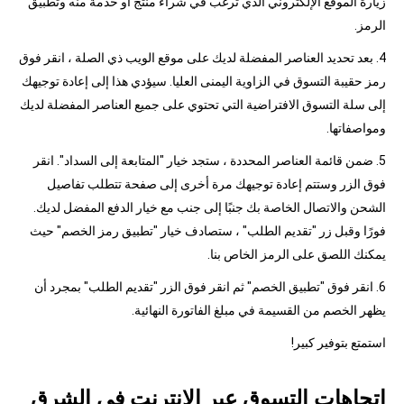
زيارة الموقع الإلكتروني الذي ترغب في شراء منتج أو خدمة منه وتطبيق
الرمز.
4. بعد تحديد العناصر المفضلة لديك على موقع الويب ذي الصلة ، انقر فوق
رمز حقيبة التسوق في الزاوية اليمنى العليا. سيؤدي هذا إلى إعادة توجيهك
إلى سلة التسوق الافتراضية التي تحتوي على جميع العناصر المفضلة لديك
ومواصفاتها.
5. ضمن قائمة العناصر المحددة ، ستجد خيار "المتابعة إلى السداد". انقر
فوق الزر وستتم إعادة توجيهك مرة أخرى إلى صفحة تتطلب تفاصيل
الشحن والاتصال الخاصة بك جنبًا إلى جنب مع خيار الدفع المفضل لديك.
فورًا وقبل زر "تقديم الطلب" ، ستصادف خيار "تطبيق رمز الخصم" حيث
يمكنك اللصق على الرمز الخاص بنا.
6. انقر فوق "تطبيق الخصم" ثم انقر فوق الزر "تقديم الطلب" بمجرد أن
يظهر الخصم من القسيمة في مبلغ الفاتورة النهائية.
استمتع بتوفير كبير!
اتجاهات التسوق عبر الإنترنت في الشرق