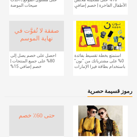
الأطفال الفاخرة | خصم إضافي
صيحات الموضة
20% (يُطبّق الخصم تلقائياً)
والإكسسوارات والأحذية
وديكور المنزل والإلكترونيات
والبقالة وغيرها الكثير | ًالشحن
مجانا
صفقة لا تُفوَّت في
نهاية الموسم
استمتع بخطة تقسيط بفائدة
احصل على خصم يصل إلى
0% على مشترياتك من "نون"
80% على جميع المنتجات |
باستخدام بطاقة فيزا الإمارات
خصم إضافي 15%
دبي الوطني.
رموز قسيمة حصرية
حتى 60٪ خصم