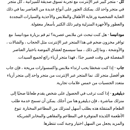
كل
- متجر كبير عبر الإنترنت مع تجربة تسوق صديقة للميزانية ، كل متجر
في متجر واحد لك. يمكنك العثور على أنواع عديدة من العناصر بما في ذلك
العناية الشخصية ورعاية الأطفال والملابس والأحذية والسيارات المجددة
والعطور والأجهزة المنزلية وغير ذلك الكثير بأسعار معقولة.
مودانيسا
- هل كنت تبحث عن ملابس عصرية؟ ثم قم بزيارة مودانيسا. مع
توافر مخزون ضخم في هذا المتجر عبر الإنترنت مثل الحجاب ، والشالات ،
والأوشحة ، وما إلى ذلك ، مما سيسمح لعشاق الموضة باختيار العناصر
المفضلة في وقت قصير جدًا ، فهذا متجر أزياء رائع لجميع السيدات.
جاب
- إذا كنت شخصًا يحب ارتداء ملابس واكسسوارات مريحة ، فإن جاب
هو أفضل متجر لك. نما المتجر عبر الإنترنت من متجر واحد إلى متجر أزياء
متعدد الجنسيات من خمس علامات تجارية.
ديليفرو
- إذا كنت ترغب في الحصول على شخص يقدم طعامًا صحيًا إلى
منزلك مباشرة ، فإن ديليفرو هنا من أجلك. يمكن أن تسمح خدمة طلب
الطعام المتنقلة هذه بطلب أسهل لمنزلك من المطاعم المختارة. تنوع
الأطعمة اللذيذة المتوفرة في المطاعم والمقاهي والمخابز الشريكة
والمزيد يجعل من السهل اختيار وجبة كنت تنتظرها.