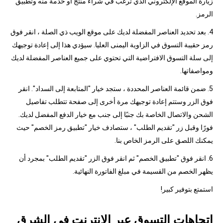
زيارة الموقع الإلكتروني الذي ترغب في شراء منتج أو خدمة منه وتطبيق
الرمز.
4. بعد تحديد العناصر المفضلة لديك على موقع الويب ذي الصلة ، انقر فوق
رمز حقيبة التسوق في الزاوية اليمنى العليا. سيؤدي هذا إلى إعادة توجيهك
إلى سلة التسوق الافتراضية التي تحتوي على جميع العناصر المفضلة لديك
ومواصفاتها.
5. ضمن قائمة العناصر المحددة ، ستجد خيار "المتابعة إلى السداد". انقر
فوق الزر وستتم إعادة توجيهك مرة أخرى إلى صفحة تتطلب تفاصيل
الشحن والاتصال الخاصة بك جنبًا إلى جنب مع خيار الدفع المفضل لديك.
فورًا وقبل زر "تقديم الطلب" ، ستصادف خيار "تطبيق رمز الخصم" حيث
يمكنك اللصق على الرمز الخاص بنا.
6. انقر فوق "تطبيق الخصم" ثم انقر فوق الزر "تقديم الطلب" بمجرد أن
يظهر الخصم من القسيمة في مبلغ الفاتورة النهائية.
استمتع بتوفير كبير!
اتجاهات التسوق عبر الإنترنت في الشرق