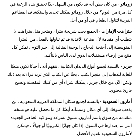
زوماتو
- من كان يظن أنه قد يكون من السهل جدًا تحقيق هذه الرغبة في
كل مرة من اليوم؟ من خلال زوماتو يمكنك تحديد واستكشاف المطاعم
القريبة لتناول الطعام في أو من أجل
بيتزا هت الإمارات
- الجميع يحب شريحة بيتزا ، ومتجر مثل بيتزا هت لا
يتطلب أي مقدمة لأن صناعة الأغذية قد تم تناولها بالفعل. من البيتزا
المتوسطة إلى أجنحة الدجاج ، الوجبة المثالية إلى خبز الثوم ، تمكن كل
منتج من إرضاء مستقبلات الذوق لدى الناس بالتأكيد.
جرير
- بالنسبة لجميع أنواع الديدان الكتابية ، نتفهم أنه ، أحيانًا تكون متعبًا
للغاية للذهاب إلى متجر الكتب ، بحثًا عن الكتاب الذي تريد قراءته بعد ذلك.
ولكن الآن من خلال جرير ، يمكنك شراء أي من كتبك المفضلة وتصبح
قارئ محتوى.
أمازون السعودية
- بالنسبة لجميع سكان المملكة العربية السعودية ، لن
يذهب سوقك إلى أي مكان ومنشآته أيضًا. كل ما تحصل عليه هو نسخة
متقدمة من سوق باسم أمازون. تسوق بسرعة ومواكبة العناصر الجديدة
التي تم إصدارها في السوق. إذا كان جهازًا إلكترونيًا أو جوالًا ، فيمكن
لأمازون السعودية تقديم الأفضل