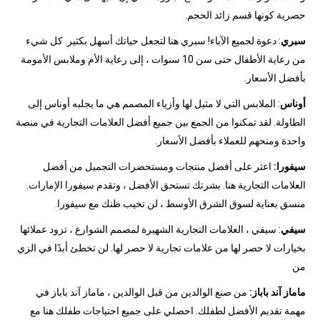
حصرية كونها قسم زائد الحجم.
سبري
: دعوة لجميع الآباء! سبري هنا لتجعل حياتك أسهل بكثير. كل شيء
من رعاية الأطفال حتى سن 10 سنوات ، إلى رعاية الأم وملابس الأمومة
بأفضل الأسعار.
أوناس
: الملابس التي لا مثيل لها وأزياء المصمم هي ما يجلبه أوناس إلى
الطاولة. لقد تمكنوا من الجمع بين جميع أفضل العلامات التجارية في منصة
واحدة ومنحهم للعملاء بأفضل الأسعار.
سيفورا:
اعثر على أفضل منتجات ومستحضرات التجميل من أفضل
العلامات التجارية هنا. بشرتك تستحق الأفضل ، وتقدم سيفورا الإمارات.
منسق بعناية لسوق الشرق الأوسط ، لن تخيب ظنك مع سيفورا.
سيفي
: سيفي ، العلامات التجارية الشهيرة لمصمم الشوارع ، تزود عملائها
بخيارات لا حصر لها من علامات تجارية لا حصر لها. لن تخطئ أبدًا في الزي
من
ماماز آند باباز:
من صنع الوالدين من قبل الوالدين ، ماماز آند باباز في
مهمة تقديم الأفضل لطفلك. احصلي على جميع احتياجات طفلك هنا مع