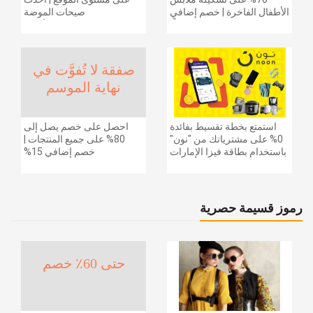
الأطفال الفاخرة | خصم إضافي
صيحات الموضة
20% (يُطبّق الخصم تلقائياً)
والإكسسوارات والأحذية
وديكور المنزل والإلكترونيات
والبقالة وغيرها الكثير | ًالشحن
مجانا
صفقة لا تُفوَّت في
نهاية الموسم
استمتع بخطة تقسيط بفائدة
احصل على خصم يصل إلى
0% على مشترياتك من "نون"
80% على جميع المنتجات |
باستخدام بطاقة فيزا الإمارات
خصم إضافي 15%
دبي الوطني.
رموز قسيمة حصرية
حتى 60٪ خصم