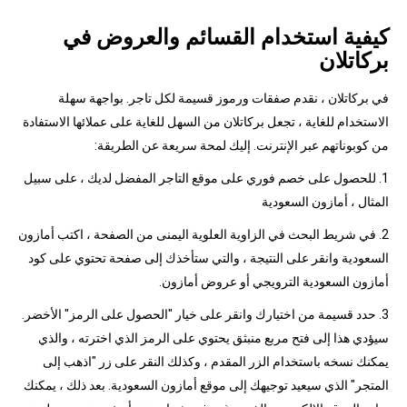
كيفية استخدام القسائم والعروض في
بركاتلان
في بركاتلان ، نقدم صفقات ورموز قسيمة لكل تاجر. بواجهة سهلة
الاستخدام للغاية ، تجعل بركاتلان من السهل للغاية على عملائها الاستفادة
من كوبوناتهم عبر الإنترنت. إليك لمحة سريعة عن الطريقة:
1. للحصول على خصم فوري على موقع التاجر المفضل لديك ، على سبيل
المثال ، أمازون السعودية
2. في شريط البحث في الزاوية العلوية اليمنى من الصفحة ، اكتب أمازون
السعودية وانقر على النتيجة ، والتي ستأخذك إلى صفحة تحتوي على كود
أمازون السعودية الترويجي أو عروض أمازون.
3. حدد قسيمة من اختيارك وانقر على خيار "الحصول على الرمز" الأخضر.
سيؤدي هذا إلى فتح مربع منبثق يحتوي على الرمز الذي اخترته ، والذي
يمكنك نسخه باستخدام الزر المقدم ، وكذلك النقر على زر "اذهب إلى
المتجر" الذي سيعيد توجيهك إلى موقع أمازون السعودية. بعد ذلك ، يمكنك