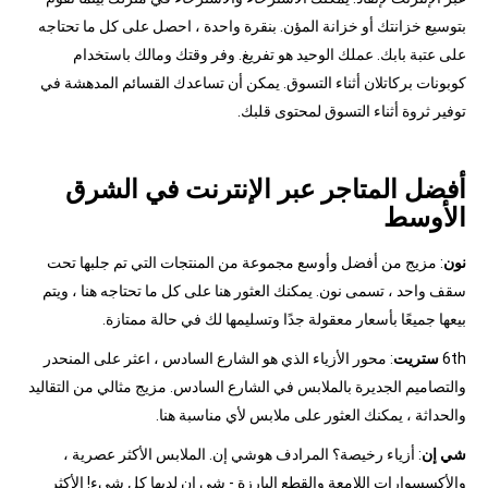
بتوسيع خزانتك أو خزانة المؤن. بنقرة واحدة ، احصل على كل ما تحتاجه
على عتبة بابك. عملك الوحيد هو تفريغ. وفر وقتك ومالك باستخدام
كوبونات بركاتلان أثناء التسوق. يمكن أن تساعدك القسائم المدهشة في
توفير ثروة أثناء التسوق لمحتوى قلبك.
أفضل المتاجر عبر الإنترنت في الشرق
الأوسط
نون
: مزيج من أفضل وأوسع مجموعة من المنتجات التي تم جلبها تحت
سقف واحد ، تسمى نون. يمكنك العثور هنا على كل ما تحتاجه هنا ، ويتم
بيعها جميعًا بأسعار معقولة جدًا وتسليمها لك في حالة ممتازة.
6th
ستريت
: محور الأزياء الذي هو الشارع السادس ، اعثر على المنحدر
والتصاميم الجديرة بالملابس في الشارع السادس. مزيج مثالي من التقاليد
والحداثة ، يمكنك العثور على ملابس لأي مناسبة هنا.
شي إن
: أزياء رخيصة؟ المرادف هوشي إن. الملابس الأكثر عصرية ،
والأكسسوارات اللامعة والقطع البارزة - شي إن لديها كل شيء! الأكثر