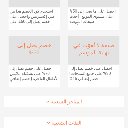
احصل على ما يصل إلى 50%
استخدم كود الخصم هذا من
على مستوى الموقع | أحدث
علي إكسبريس واحصل على
صيحات الموضة
خصم يصل إلى 60% على
والإكسسوارات والأحذية
أجهزة الكمبيوتر وملحقاتها |
وديكور المنزل والإلكترونيات
احصل على خصم إضافي
والبقالة وغيرها الكثير | ًالشحن
بقيمة 155 دولارًا أمريكيًا على
مجانا
الطلبات التي تزيد قيمتها عن
صفقة لا تُفوَّت في
خصم يصل إلى
1425 ريالًا سعوديًا | شحن مج
نهاية الموسم
70%
احصل على خصم يصل إلى
احصل على خصم يصل إلى
80% على جميع المنتجات |
70% على تشكيلة ملابس
خصم إضافي 15%
الأطفال الفاخرة | خصم إضافي
20% (يُطبّق الخصم تلقائياً)
المتاجر الشعبية
الفئات الشعبية