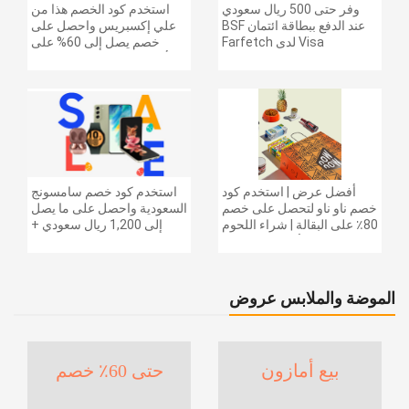
وفر حتى 500 ريال سعودي
استخدم كود الخصم هذا من
عند الدفع ببطاقة ائتمان BSF
علي إكسبريس واحصل على
Visa لدى Farfetch
خصم يصل إلى 60% على
أجهزة الكمبيوتر وملحقاتها |
احصل على خصم إضافي
بقيمة 155 دولارًا أمريكيًا على
الطلبات التي تزيد قيمتها عن
1425 ريالًا سعوديًا | شحن مج
أفضل عرض | استخدم كود
استخدم كود خصم سامسونج
خصم ناو ناو لتحصل على خصم
السعودية واحصل على ما يصل
80٪ على البقالة | شراء اللحوم
إلى 1,200 ريال سعودي +
والفواكه والأطعمة المجمدة
خصم إضافي 6% على سلسلة
والضروريات اليومية والمزيد |
جالاكسي S26 | ًالشحن مجانا
خصم إضافي 5٪ | أفضل عرض
الموضة والملابس عروض
بيع أمازون
حتى 60٪ خصم