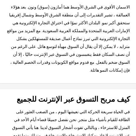
الاسمان الأقوى في الشرق الأوسط هما أمازون (سوق) ونون. بعد هؤلاء
العمالقة ، تشير التقديرات إلى أن منطقة الشرق الأوسط وشمال إفريقيا
ستحقق أكبر نمو. البلدان الأكثر نموًا في اختراق التجارة الإلكترونية هي
الإمارات العربية المتحدة والمملكة العربية السعودية. مع المزيد من مواقع
التجارة الإلكترونية التي تبرز نماذج أعمال صديقة للمستهلكين بشكل
متزايد ، لا يمكن إلا أن يقال أن السوق مهيأة لتوسع هائل. على الرغم من
أن نصف السكان فقط ينغمسون في التسوق عبر الإنترنت حاليًا ، إلا أن
السوق ضخم بالفعل. مع قدوم مواقع الكوبونات وقدرات الخصم العالية ،
فإن إمكانات النمو هائلة.
كيف مربح التسوق عبر الإنترنت للجميع
في الحياة سريعة الحركة التي نعيشها اليوم ، من الصعب العثور على
الطاقة للقيام بأشياء مثل متجر. نحن نفضل جميعًا قضاء أيام الأحد في
المنزل للاسترخاء ، وبالتالي تفوت أشجار التسوق لدينا. هنا يأتي التسوق
عبر الإنترنت لإنقاذ. يمكنك الاسترخاء والاسترخاء في منزلك بينما تقوم