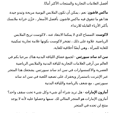
أفضل العلامات التجارية والمنتجات الأكثر أمانًا.
ماكس فاشون
: نعم ، يمكن أن تكون الملابس اليومية مريحة وتبدو جيدة.
هذا هو ما تتفوق فيه ماكس فاشون. بأفضل الأسعار ، خزّن خزانة ملابسك
بأكثر الأزياء القابلة للارتداء.
لاكوست
: التمساح الذي لا يمكننا الابتعاد عنه ، لاكوست تريح الملابس
الرياضية. علاوة على ذلك ، تفتخر لاكوست بكونها علامة تجارية تمكينية
للغاية للمرأة ، وهي أيضًا أخلاقية للغاية
.
سن اند ساند سبورتس
- لجميع عشاق اللياقة البدنية هناك مرحبا بكم في
العالم من أرقى العلامات التجارية للياقة البدنية والملابس الرياضية
العصرية والاكسسوارات في سن اند ساند سبورتس. يشجعك هذا المتجر
عبر الإنترنت باستمرار ويحفزك على تصعيد اللعبة في سن اند ساند
سبورتس ، مع شغف بالرياضة واللياقة البدنية
أمازون الإمارات
- هل تريد شراء أي شيء وكل شيء تحت سقف واحد؟
أمازون الإمارات هو المتجر المثالي لك. سمها وحصلوا عليه لأنه لا يوجد
منتج لن تجده في المتجر