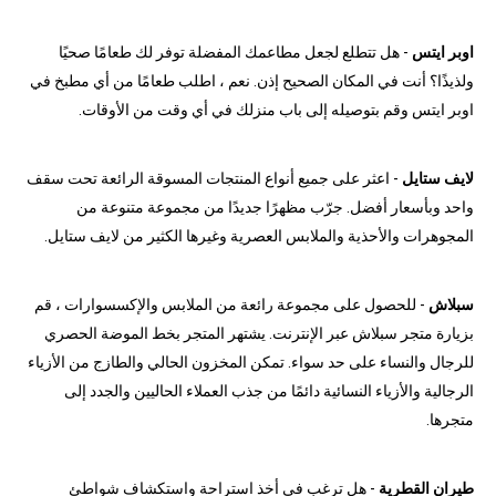
اوبر ايتس
- هل تتطلع لجعل مطاعمك المفضلة توفر لك طعامًا صحيًا
ولذيذًا؟ أنت في المكان الصحيح إذن. نعم ، اطلب طعامًا من أي مطبخ في
اوبر ايتس وقم بتوصيله إلى باب منزلك في أي وقت من الأوقات.
لايف ستايل
- اعثر على جميع أنواع المنتجات المسوقة الرائعة تحت سقف
واحد وبأسعار أفضل. جرّب مظهرًا جديدًا من مجموعة متنوعة من
المجوهرات والأحذية والملابس العصرية وغيرها الكثير من لايف ستايل.
سبلاش
- للحصول على مجموعة رائعة من الملابس والإكسسوارات ، قم
بزيارة متجر سبلاش عبر الإنترنت. يشتهر المتجر بخط الموضة الحصري
للرجال والنساء على حد سواء. تمكن المخزون الحالي والطازج من الأزياء
الرجالية والأزياء النسائية دائمًا من جذب العملاء الحاليين والجدد إلى
متجرها.
طيران القطرية
- هل ترغب في أخذ استراحة واستكشاف شواطئ