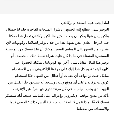
لماذا يجب عليك استخدام بركاتلان
التوفير شيء يتطلع إليه الجميع. إن شراء المنتجات الفاخرة حلم لنا جميعًا ،
ولكن ليس شيئًا يمكن أن يفعله الكثير منا. لكن بركاتلان تجعل هذا ممكنا
حتى للرجل العادي. نحن نسهل هذا من خلال توفير لعملائنا ، وكوبونات لأي
متجر ، من التسوق إلى المطعم للسفر. يمكنك أن تنقذ نفسك من المعضلة
المستمرة المتمثلة في ما إذا كان عليك شراء نفسك تلك المحفظة ، أو
توفير هذا المال مقابل شيء آخر. مع كوبوناتنا ، يمكنك الحصول على
كليهما! يتم تقديم كل هذا إليك على موقعنا الإلكتروني سهل الاستخدام
تمامًا ، حيث لن تواجه أي عقبات أو أعطال. من السهل حقًا استخدام
كوبونات بركاتلان على أي موقع ويب ، وستجد أنه يستحق حقًا القليل من
الجهد الذي يجب القيام به. في كل مرة تشتري فيها شيئًا عبر الإنترنت ،
تأكد من مسح موقعنا الإلكتروني وإغراقنا على قسائمنا. ستجد أنك ستشكر
نفسك لاحقًا. لماذا نقول لا للصفقات الإضافية أليس كذلك؟ المضي قدما
والاستفادة من صفقاتنا.