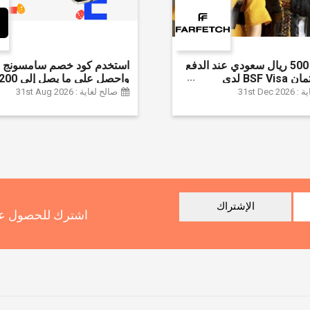
وفر حتى 500 ريال سعودي عند الدفع
استخدم كود خصم سامسونج ا
ببطاقة ائتمان BSF Visa لدى
سعودي + خصم إ
31st Dec
صالح لغاية : 31st Aug 2026
سلسلة جالاكسي S26 | ًالشحن مجانا
الإشتراك
اشترك للحصول عل