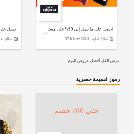
احصل على ما يصل إلى 50% على مستوى
الموقع | أحدث صيحات الموضة
تشكيلة ملا
صالح لغاية : 07th Nov 2024
صالح لغاية :  2026
والإكسسوارات والأحذية وديكور المنزل
إضافي 20% (يُطبّق الخصم تلقائياً)
والإلكترونيات والبقالة وغيرها الكثير | ًالشحن
مجانا
عرض الكل أفضل عروض اليوم
رموز قسيمة حصرية
حتى 60٪ خصم