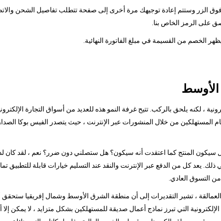
قر فوق الزر وستتم إعادة توجيهك مرة أخرى إلى صفحة تتطلب تفاصيل الشحن والاتصا
ق على الرمز الخاص بنا.
 الأوسط
ونية ، لكنه يلحق بالركب. تتيح غرفة النمو هذه للعديد من أسواق التجارة الإلكترو
 هل سيكون المنتج كما اعتقدت أنه سيكون؟ هل ستصلني دون ضرر؟ نعم ، لقد كان لد
في ذلك. يعد كل من الدفع عبر الإنترنت والنقد عند التسليم خيارات قابلة للتطبيق تمام
من التسوق العادي.
مالقة ، تشير التقديرات إلى أن منطقة الشرق الأوسط وشمال إفريقيا ستحقق أكبر نم
ة الإلكترونية التي تبرز نماذج أعمال صديقة للمستهلكين بشكل متزايد ، لا يمكن إ