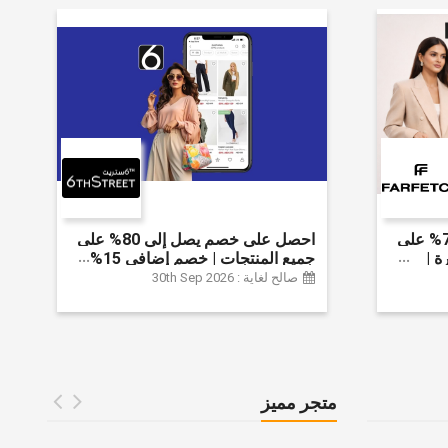
احصل على خصم يصل إلى 70% على
احصل على خصم يصل إلى 80% على
ة |
جميع المنتجات | خصم إضافي 15%
 الخصم
صالح لغاية : 30th Sep 2026
متجر مميز