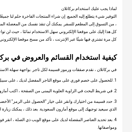
لماذا يجب عليك استخدام بركاتلان
التوفير شيء يتطلع إليه الجميع. إن شراء المنتجات الفاخرة حلم لنا جميعً
، من التسوق إلى المطعم للسفر. يمكنك أن تنقذ نفسك من المعضلة المستم
كل هذا إليك على موقعنا الإلكتروني سهل الاستخدام تمامًا ، حيث لن توا
كل مرة تشتري فيها شيئًا عبر الإنترنت ، تأكد من مسح موقعنا الإلكترون
كيفية استخدام القسائم والعروض في بركا
في بركاتلان ، نقدم صفقات ورموز قسيمة لكل تاجر. بواجهة سهلة الاستخدا
1. للحصول على خصم فوري على موقع التاجر المفضل لديك ، على سبيل المثال ، أمازون السعودية
2. في شريط البحث في الزاوية العلوية اليمنى من الصفحة ، اكتب أمازون السعودية وانقر على النتيجة ، والتي ستأخذك إلى صفحة تحتوي على كود أمازون السعودية الترويجي أو عروض أمازون.
3. حدد قسيمة من اختيارك وانقر على خيار "الحصول على الرمز" الأخضر.
الذي سيعيد توجيهك إلى موقع أمازون السعودية. بعد ذلك ، يمكنك زيارة 
4. بعد تحديد العناصر المفضلة لديك على موقع الويب ذي الصلة ، انقر ف
ومواصفاتها.