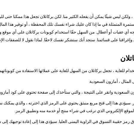
ا ، ولكن ليس شيئًا يمكن أن يفعله الكثير منا. لكن بركاتلان تجعل هذا ممكنا حتى ل
رة المتمثلة في ما إذا كان عليك شراء نفسك تلك المحفظة ، أو توفير هذا المال 
جه أي عقبات أو أعطال. من السهل حقًا استخدام كوبونات بركاتلان على أي موقع وي
ي وإغراقنا على قسائمنا. ستجد أنك ستشكر نفسك لاحقًا. لماذا نقول لا للصفقات ال
تلان
م للغاية ، تجعل بركاتلان من السهل للغاية على عملائها الاستفادة من كوبوناتهم
 سيؤدي هذا إلى فتح مربع منبثق يحتوي على الرمز الذي اخترته ، والذي يمكنك نس
الموقع الإلكتروني الذي ترغب في شراء منتج أو خدمة منه وتطبيق الرمز.
وق رمز حقيبة التسوق في الزاوية اليمنى العليا. سيؤدي هذا إلى إعادة توجيهك إلى