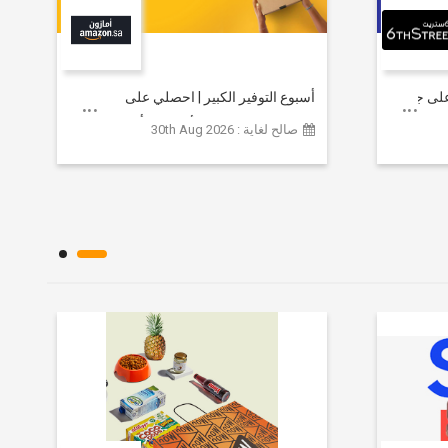
خصم يصل إلى 80% على جميع
أسبوع التوفير الكبير | احصلي على
مستلزمات التجميل الأساسية بأسعار تبدأ
صالح لغاية : 30th Aug 2026
من 79 ريالاً سعودياً.