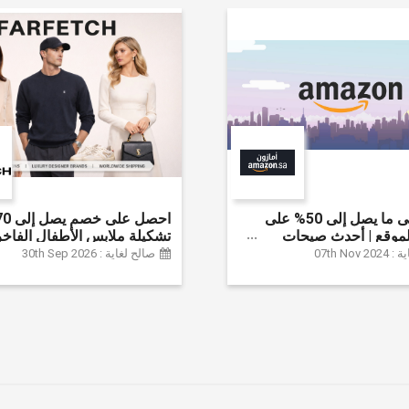
احصل على ما يصل إلى 50% على
موقع | أحدث صيحات
تشكيلة ملابس الأطفال الفاخر
لإكسسوارات والأحذية
خصم إضافي 20% (يُطبّق
07th Nov
صالح لغاية : 30th Sep 2026
نزل والإلكترونيات والبقالة
تلقائياً)
ثير | ًالشحن مجانا