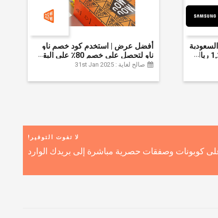
لسعودية
أفضل عرض | استخدم كود خصم ناو
واحصل على ما يصل إلى 1,200 ريال
ناو لتحصل على خصم 80٪ على البقالة
ضافي 6% على
| شراء اللحوم والفواكه والأطعمة
صالح لغاية : 31st Jan 2025
المجمدة والضروريات اليومية والمزيد |
خصم إضافي 5٪ | أفضل عرض
لا تفوت التوفير!
ى كوبونات وصفقات حصرية مباشرة إلى بريدك الوارد