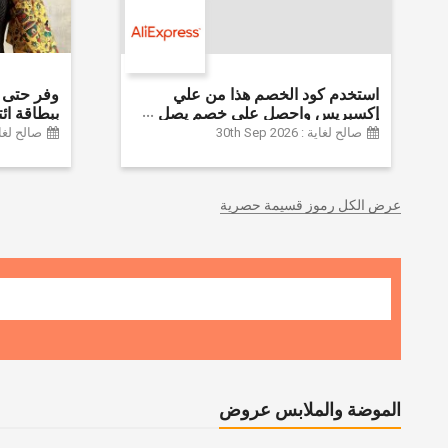
استخدم كود الخصم هذا من علي
إكسبريس واحصل على خصم يصل
إلى 60% على أجهزة الكمبيوتر
Farfetch
صالح لغاية : 30th Sep 2026
صالح لغاية :  2026
وملحقاتها | احصل على خصم إضافي
بقيمة 155 دولارًا أمريكيًا على الطلبات
التي تزيد قيمتها عن 1425 ريالًا سعوديًا
عرض الكل رموز قسيمة حصرية
| شحن مج
الموضة والملابس عروض