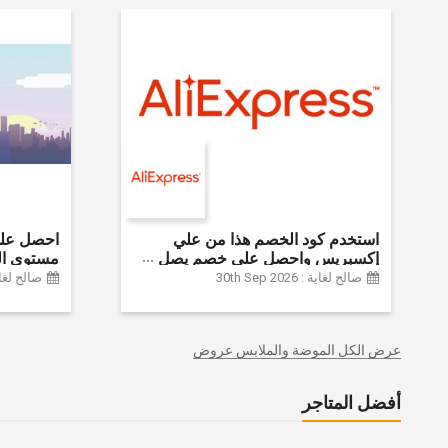
استخدم كود الخصم هذا من علي
إكسبريس واحصل على خصم يصل
مستوى ال
إلى 60% على أجهزة الكمبيوتر
الموضة وا
صالح لغاية : 30th Sep 2026
صالح لغاية :  2024
وملحقاتها | احصل على خصم إضافي
وديكور الم
بقيمة 155 دولارًا أمريكيًا على الطلبات
وغيرها الك
التي تزيد قيمتها عن 1425 ريالًا سعوديًا
عرض الكل الموضة والملابس عروض
| شحن مج
أفضل المتاجر