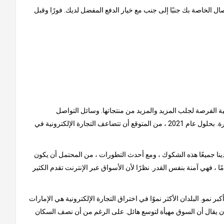
ل الخاصة بك جنبًا إلى جنب مع خيار الدفع المفضل لديك. فورًا وقبل
نية الفرصة لجلب المزيد والمزيد من منتجاتها. وسائل التواصل
الاجتماعي هي سبب كبير للنمو الذي شهدته هذه السوق حتى الآن. يتم إلهام المستهلكين من خلال المنشورات عبر الإنترنت ، حيث يتصدر الفيس بوكا الصدارة. بحلول عام 2021 ، من المتوقع أن تتضاعف التجارة الإلكترونية في
ينا جميعًا هذه الشكوك ، ومع أحدث التطورات ، من المحتمل أن يكون
ًا ، فهي آمنة بنفس القدر. نظرًا لأن الأسواق عبر الإنترنت تقدم الكثير
و. البلدان الأكثر نموًا في اختراق التجارة الإلكترونية هي الإمارات
لا أن يقال أن السوق مهيأة لتوسع هائل. على الرغم من أن نصف السكان