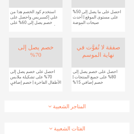
احصل على ما يصل إلى 50%
استخدم كود الخصم هذا من
على مستوى الموقع | أحدث
علي إكسبريس واحصل على
صيحات الموضة
خصم يصل إلى 60% على
والإكسسوارات والأحذية
أجهزة الكمبيوتر وملحقاتها |
وديكور المنزل والإلكترونيات
احصل على خصم إضافي
والبقالة وغيرها الكثير | ًالشحن
بقيمة 155 دولارًا أمريكيًا على
مجانا
الطلبات التي تزيد قيمتها عن
صفقة لا تُفوَّت في
خصم يصل إلى
1425 ريالًا سعوديًا | شحن مج
نهاية الموسم
70%
احصل على خصم يصل إلى
احصل على خصم يصل إلى
80% على جميع المنتجات |
70% على تشكيلة ملابس
خصم إضافي 15%
الأطفال الفاخرة | خصم إضافي
20% (يُطبّق الخصم تلقائياً)
المتاجر الشعبية
الفئات الشعبية