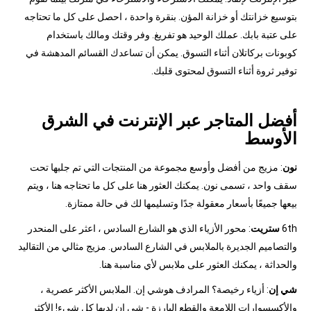
بتوسيع خزانتك أو خزانة المؤن. بنقرة واحدة ، احصل على كل ما تحتاجه
على عتبة بابك. عملك الوحيد هو تفريغ. وفر وقتك ومالك باستخدام
كوبونات بركاتلان أثناء التسوق. يمكن أن تساعدك القسائم المدهشة في
توفير ثروة أثناء التسوق لمحتوى قلبك.
أفضل المتاجر عبر الإنترنت في الشرق
الأوسط
نون
: مزيج من أفضل وأوسع مجموعة من المنتجات التي تم جلبها تحت
سقف واحد ، تسمى نون. يمكنك العثور هنا على كل ما تحتاجه هنا ، ويتم
بيعها جميعًا بأسعار معقولة جدًا وتسليمها لك في حالة ممتازة.
6th
ستريت
: محور الأزياء الذي هو الشارع السادس ، اعثر على المنحدر
والتصاميم الجديرة بالملابس في الشارع السادس. مزيج مثالي من التقاليد
والحداثة ، يمكنك العثور على ملابس لأي مناسبة هنا.
شي إن
: أزياء رخيصة؟ المرادف هوشي إن. الملابس الأكثر عصرية ،
والأكسسوارات اللامعة والقطع البارزة - شي إن لديها كل شيء! الأكثر