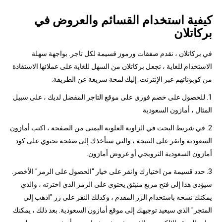
كيفية استخدام القسائم والعروض في
بركاتلان
في بركاتلان ، نقدم صفقات ورموز قسيمة لكل تاجر. بواجهة سهلة
الاستخدام للغاية ، تجعل بركاتلان من السهل للغاية على عملائها الاستفادة
من كوبوناتهم عبر الإنترنت. إليك لمحة سريعة عن الطريقة:
1. للحصول على خصم فوري على موقع التاجر المفضل لديك ، على سبيل
المثال ، أمازون السعودية
2. في شريط البحث في الزاوية العلوية اليمنى من الصفحة ، اكتب أمازون
السعودية وانقر على النتيجة ، والتي ستأخذك إلى صفحة تحتوي على كود
أمازون السعودية الترويجي أو عروض أمازون.
3. حدد قسيمة من اختيارك وانقر على خيار "الحصول على الرمز" الأخضر.
سيؤدي هذا إلى فتح مربع منبثق يحتوي على الرمز الذي اخترته ، والذي
يمكنك نسخه باستخدام الزر المقدم ، وكذلك النقر على زر "اذهب إلى
المتجر" الذي سيعيد توجيهك إلى موقع أمازون السعودية. بعد ذلك ، يمكنك