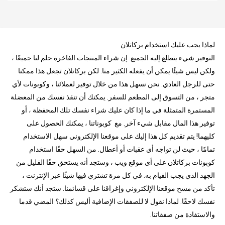
لماذا يجب عليك استخدام بركاتلان
التوفير شيء يتطلع إليه الجميع. إن شراء المنتجات الفاخرة حلم لنا جميعًا ،
ولكن ليس شيئًا يمكن أن يفعله الكثير منا. لكن بركاتلان تجعل هذا ممكنا
حتى للرجل العادي. نحن نسهل هذا من خلال توفير لعملائنا ، وكوبونات لأي
متجر ، من التسوق إلى المطعم للسفر. يمكنك أن تنقذ نفسك من المعضلة
المستمرة المتمثلة في ما إذا كان عليك شراء نفسك تلك المحفظة ، أو
توفير هذا المال مقابل شيء آخر. مع كوبوناتنا ، يمكنك الحصول على
كليهما! يتم تقديم كل هذا إليك على موقعنا الإلكتروني سهل الاستخدام
تمامًا ، حيث لن تواجه أي عقبات أو أعطال. من السهل حقًا استخدام
كوبونات بركاتلان على أي موقع ويب ، وستجد أنه يستحق حقًا القليل من
الجهد الذي يجب القيام به. في كل مرة تشتري فيها شيئًا عبر الإنترنت ،
تأكد من مسح موقعنا الإلكتروني وإغراقنا على قسائمنا. ستجد أنك ستشكر
نفسك لاحقًا. لماذا نقول لا للصفقات الإضافية أليس كذلك؟ المضي قدما
والاستفادة من صفقاتنا.