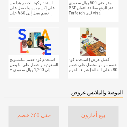
وفر حتى 500 ريال سعودي
استخدم كود الخصم هذا من
عند الدفع ببطاقة ائتمان BSF
علي إكسبريس واحصل على
Visa لدى Farfetch
خصم يصل إلى 60% على
أجهزة الكمبيوتر وملحقاتها |
احصل على خصم إضافي
بقيمة 155 دولارًا أمريكيًا على
الطلبات التي تزيد قيمتها عن
1425 ريالًا سعوديًا | شحن مج
أفضل عرض | استخدم كود
استخدم كود خصم سامسونج
خصم ناو ناو لتحصل على خصم
السعودية واحصل على ما يصل
80٪ على البقالة | شراء اللحوم
إلى 1,200 ريال سعودي +
والفواكه والأطعمة المجمدة
خصم إضافي 6% على سلسلة
والضروريات اليومية والمزيد |
جالاكسي S26 | ًالشحن مجانا
خصم إضافي 5٪ | أفضل عرض
الموضة والملابس عروض
بيع أمازون
حتى 60٪ خصم