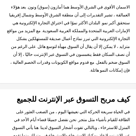
الاسمان الأقوى في الشرق الأوسط هما أمازون (سوق) ونون. بعد هؤلاء
العمالقة ، تشير التقديرات إلى أن منطقة الشرق الأوسط وشمال إفريقيا
ستحقق أكبر نمو. البلدان الأكثر نموًا في اختراق التجارة الإلكترونية هي
الإمارات العربية المتحدة والمملكة العربية السعودية. مع المزيد من مواقع
التجارة الإلكترونية التي تبرز نماذج أعمال صديقة للمستهلكين بشكل
متزايد ، لا يمكن إلا أن يقال أن السوق مهيأة لتوسع هائل. على الرغم من
أن نصف السكان فقط ينغمسون في التسوق عبر الإنترنت حاليًا ، إلا أن
السوق ضخم بالفعل. مع قدوم مواقع الكوبونات وقدرات الخصم العالية ،
فإن إمكانات النمو هائلة.
كيف مربح التسوق عبر الإنترنت للجميع
في الحياة سريعة الحركة التي نعيشها اليوم ، من الصعب العثور على
الطاقة للقيام بأشياء مثل متجر. نحن نفضل جميعًا قضاء أيام الأحد في
المنزل للاسترخاء ، وبالتالي تفوت أشجار التسوق لدينا. هنا يأتي التسوق
عبر الإنترنت لإنقاذ. يمكنك الاسترخاء والاسترخاء في منزلك بينما تقوم