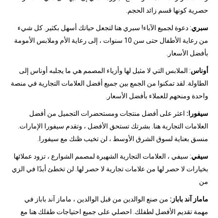
حصرية كونها قسم زائد الحجم.
سبري
: دعوة لجميع الآباء! سبري هنا لتجعل حياتك أسهل بكثير. كل شيء
من رعاية الأطفال حتى سن 10 سنوات ، إلى رعاية الأم وملابس الأمومة
بأفضل الأسعار.
أوناس
: الملابس التي لا مثيل لها وأزياء المصمم هي ما يجلبه أوناس إلى
الطاولة. لقد تمكنوا من الجمع بين جميع أفضل العلامات التجارية في منصة
واحدة ومنحهم للعملاء بأفضل الأسعار.
سيفورا:
اعثر على أفضل منتجات ومستحضرات التجميل من أفضل
العلامات التجارية هنا. بشرتك تستحق الأفضل ، وتقدم سيفورا الإمارات.
منسق بعناية لسوق الشرق الأوسط ، لن تخيب ظنك مع سيفورا.
سيفي
: سيفي ، العلامات التجارية الشهيرة لمصمم الشوارع ، تزود عملائها
بخيارات لا حصر لها من علامات تجارية لا حصر لها. لن تخطئ أبدًا في الزي
من
ماماز آند باباز:
من صنع الوالدين من قبل الوالدين ، ماماز آند باباز في
مهمة تقديم الأفضل لطفلك. احصلي على جميع احتياجات طفلك هنا مع