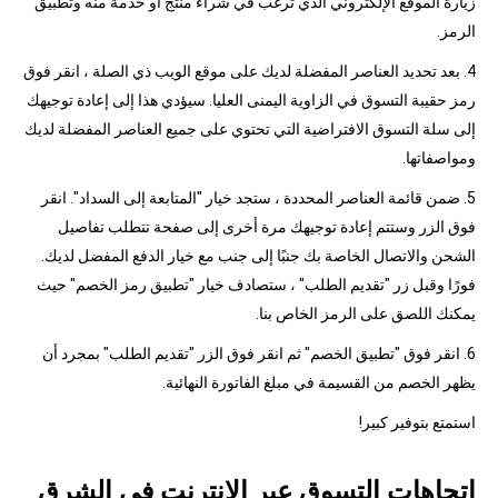
زيارة الموقع الإلكتروني الذي ترغب في شراء منتج أو خدمة منه وتطبيق
الرمز.
4. بعد تحديد العناصر المفضلة لديك على موقع الويب ذي الصلة ، انقر فوق
رمز حقيبة التسوق في الزاوية اليمنى العليا. سيؤدي هذا إلى إعادة توجيهك
إلى سلة التسوق الافتراضية التي تحتوي على جميع العناصر المفضلة لديك
ومواصفاتها.
5. ضمن قائمة العناصر المحددة ، ستجد خيار "المتابعة إلى السداد". انقر
فوق الزر وستتم إعادة توجيهك مرة أخرى إلى صفحة تتطلب تفاصيل
الشحن والاتصال الخاصة بك جنبًا إلى جنب مع خيار الدفع المفضل لديك.
فورًا وقبل زر "تقديم الطلب" ، ستصادف خيار "تطبيق رمز الخصم" حيث
يمكنك اللصق على الرمز الخاص بنا.
6. انقر فوق "تطبيق الخصم" ثم انقر فوق الزر "تقديم الطلب" بمجرد أن
يظهر الخصم من القسيمة في مبلغ الفاتورة النهائية.
استمتع بتوفير كبير!
اتجاهات التسوق عبر الإنترنت في الشرق