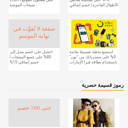
الأطفال الفاخرة | خصم إضافي
صيحات الموضة
20% (يُطبّق الخصم تلقائياً)
والإكسسوارات والأحذية
وديكور المنزل والإلكترونيات
والبقالة وغيرها الكثير | ًالشحن
مجانا
صفقة لا تُفوَّت في
نهاية الموسم
استمتع بخطة تقسيط بفائدة
احصل على خصم يصل إلى
0% على مشترياتك من "نون"
80% على جميع المنتجات |
باستخدام بطاقة فيزا الإمارات
خصم إضافي 15%
دبي الوطني.
رموز قسيمة حصرية
حتى 60٪ خصم