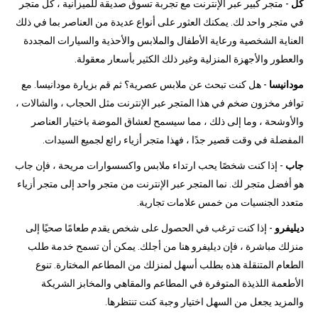
كل
- متجر كبير عبر الإنترنت مع تجربة تسوق صديقة للميزانية ، كل متجر
في متجر واحد لك. يمكنك العثور على أنواع عديدة من العناصر بما في ذلك
العناية الشخصية ورعاية الأطفال والملابس والأحذية والسيارات المجددة
والعطور والأجهزة المنزلية وغير ذلك الكثير بأسعار معقولة.
مودانيسا
- هل كنت تبحث عن ملابس عصرية؟ ثم قم بزيارة مودانيسا. مع
توافر مخزون ضخم في هذا المتجر عبر الإنترنت مثل الحجاب ، والشالات ،
والأوشحة ، وما إلى ذلك ، مما سيسمح لعشاق الموضة باختيار العناصر
المفضلة في وقت قصير جدًا ، فهذا متجر أزياء رائع لجميع السيدات.
جاب
- إذا كنت شخصًا يحب ارتداء ملابس واكسسوارات مريحة ، فإن جاب
هو أفضل متجر لك. نما المتجر عبر الإنترنت من متجر واحد إلى متجر أزياء
متعدد الجنسيات من خمس علامات تجارية.
ديليفرو
- إذا كنت ترغب في الحصول على شخص يقدم طعامًا صحيًا إلى
منزلك مباشرة ، فإن ديليفرو هنا من أجلك. يمكن أن تسمح خدمة طلب
الطعام المتنقلة هذه بطلب أسهل لمنزلك من المطاعم المختارة. تنوع
الأطعمة اللذيذة المتوفرة في المطاعم والمقاهي والمخابز الشريكة
والمزيد يجعل من السهل اختيار وجبة كنت تنتظرها.