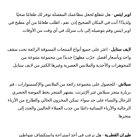
اوبر ايتس
- هل تتطلع لجعل مطاعمك المفضلة توفر لك طعامًا صحيًا
ولذيذًا؟ أنت في المكان الصحيح إذن. نعم ، اطلب طعامًا من أي مطبخ في
اوبر ايتس وقم بتوصيله إلى باب منزلك في أي وقت من الأوقات.
لايف ستايل
- اعثر على جميع أنواع المنتجات المسوقة الرائعة تحت سقف
واحد وبأسعار أفضل. جرّب مظهرًا جديدًا من مجموعة متنوعة من
المجوهرات والأحذية والملابس العصرية وغيرها الكثير من لايف ستايل.
سبلاش
- للحصول على مجموعة رائعة من الملابس والإكسسوارات ، قم
بزيارة متجر سبلاش عبر الإنترنت. يشتهر المتجر بخط الموضة الحصري
للرجال والنساء على حد سواء. تمكن المخزون الحالي والطازج من الأزياء
الرجالية والأزياء النسائية دائمًا من جذب العملاء الحاليين والجدد إلى
متجرها.
طيران القطرية
- هل ترغب في أخذ استراحة واستكشاف شواطئ