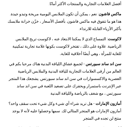
أفضل العلامات التجارية والمنتجات الأكثر أمانًا.
ماكس فاشون
: نعم ، يمكن أن تكون الملابس اليومية مريحة وتبدو جيدة.
هذا هو ما تتفوق فيه ماكس فاشون. بأفضل الأسعار ، خزّن خزانة ملابسك
بأكثر الأزياء القابلة للارتداء.
لاكوست
: التمساح الذي لا يمكننا الابتعاد عنه ، لاكوست تريح الملابس
الرياضية. علاوة على ذلك ، تفتخر لاكوست بكونها علامة تجارية تمكينية
للغاية للمرأة ، وهي أيضًا أخلاقية للغاية
.
سن اند ساند سبورتس
- لجميع عشاق اللياقة البدنية هناك مرحبا بكم في
العالم من أرقى العلامات التجارية للياقة البدنية والملابس الرياضية
العصرية والاكسسوارات في سن اند ساند سبورتس. يشجعك هذا المتجر
عبر الإنترنت باستمرار ويحفزك على تصعيد اللعبة في سن اند ساند
سبورتس ، مع شغف بالرياضة واللياقة البدنية
أمازون الإمارات
- هل تريد شراء أي شيء وكل شيء تحت سقف واحد؟
أمازون الإمارات هو المتجر المثالي لك. سمها وحصلوا عليه لأنه لا يوجد
منتج لن تجده في المتجر