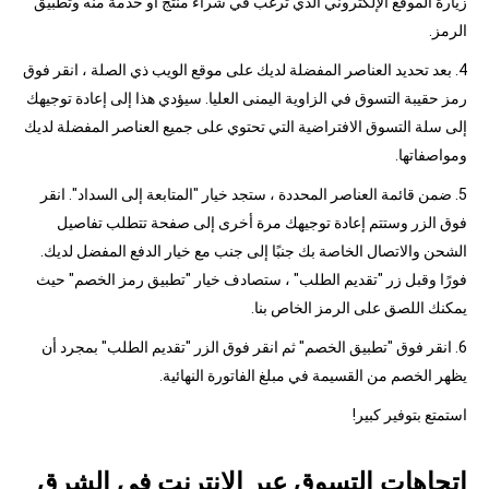
زيارة الموقع الإلكتروني الذي ترغب في شراء منتج أو خدمة منه وتطبيق
الرمز.
4. بعد تحديد العناصر المفضلة لديك على موقع الويب ذي الصلة ، انقر فوق
رمز حقيبة التسوق في الزاوية اليمنى العليا. سيؤدي هذا إلى إعادة توجيهك
إلى سلة التسوق الافتراضية التي تحتوي على جميع العناصر المفضلة لديك
ومواصفاتها.
5. ضمن قائمة العناصر المحددة ، ستجد خيار "المتابعة إلى السداد". انقر
فوق الزر وستتم إعادة توجيهك مرة أخرى إلى صفحة تتطلب تفاصيل
الشحن والاتصال الخاصة بك جنبًا إلى جنب مع خيار الدفع المفضل لديك.
فورًا وقبل زر "تقديم الطلب" ، ستصادف خيار "تطبيق رمز الخصم" حيث
يمكنك اللصق على الرمز الخاص بنا.
6. انقر فوق "تطبيق الخصم" ثم انقر فوق الزر "تقديم الطلب" بمجرد أن
يظهر الخصم من القسيمة في مبلغ الفاتورة النهائية.
استمتع بتوفير كبير!
اتجاهات التسوق عبر الإنترنت في الشرق