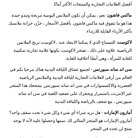
أفضل العلامات التجارية والمنتجات الأكثر أمانًا.
ماكس فاشون
: نعم ، يمكن أن تكون الملابس اليومية مريحة وتبدو جيدة.
هذا هو ما تتفوق فيه ماكس فاشون. بأفضل الأسعار ، خزّن خزانة ملابسك
بأكثر الأزياء القابلة للارتداء.
لاكوست
: التمساح الذي لا يمكننا الابتعاد عنه ، لاكوست تريح الملابس
الرياضية. علاوة على ذلك ، تفتخر لاكوست بكونها علامة تجارية تمكينية
للغاية للمرأة ، وهي أيضًا أخلاقية للغاية
.
سن اند ساند سبورتس
- لجميع عشاق اللياقة البدنية هناك مرحبا بكم في
العالم من أرقى العلامات التجارية للياقة البدنية والملابس الرياضية
العصرية والاكسسوارات في سن اند ساند سبورتس. يشجعك هذا المتجر
عبر الإنترنت باستمرار ويحفزك على تصعيد اللعبة في سن اند ساند
سبورتس ، مع شغف بالرياضة واللياقة البدنية
أمازون الإمارات
- هل تريد شراء أي شيء وكل شيء تحت سقف واحد؟
أمازون الإمارات هو المتجر المثالي لك. سمها وحصلوا عليه لأنه لا يوجد
منتج لن تجده في المتجر