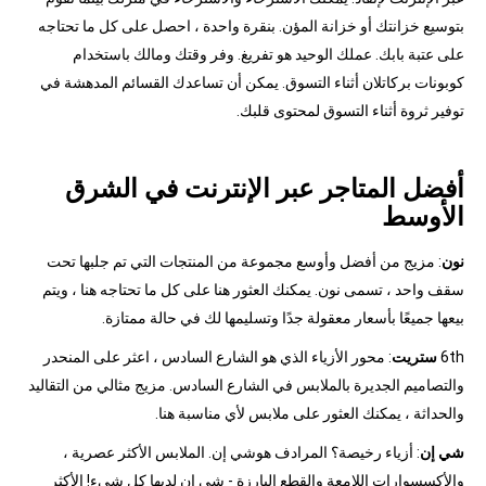
بتوسيع خزانتك أو خزانة المؤن. بنقرة واحدة ، احصل على كل ما تحتاجه
على عتبة بابك. عملك الوحيد هو تفريغ. وفر وقتك ومالك باستخدام
كوبونات بركاتلان أثناء التسوق. يمكن أن تساعدك القسائم المدهشة في
توفير ثروة أثناء التسوق لمحتوى قلبك.
أفضل المتاجر عبر الإنترنت في الشرق
الأوسط
نون
: مزيج من أفضل وأوسع مجموعة من المنتجات التي تم جلبها تحت
سقف واحد ، تسمى نون. يمكنك العثور هنا على كل ما تحتاجه هنا ، ويتم
بيعها جميعًا بأسعار معقولة جدًا وتسليمها لك في حالة ممتازة.
6th
ستريت
: محور الأزياء الذي هو الشارع السادس ، اعثر على المنحدر
والتصاميم الجديرة بالملابس في الشارع السادس. مزيج مثالي من التقاليد
والحداثة ، يمكنك العثور على ملابس لأي مناسبة هنا.
شي إن
: أزياء رخيصة؟ المرادف هوشي إن. الملابس الأكثر عصرية ،
والأكسسوارات اللامعة والقطع البارزة - شي إن لديها كل شيء! الأكثر