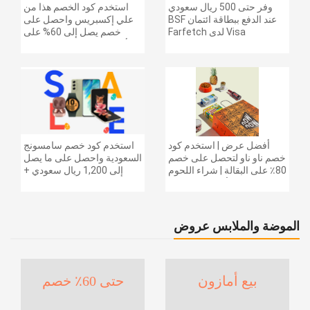
وفر حتى 500 ريال سعودي
استخدم كود الخصم هذا من
عند الدفع ببطاقة ائتمان BSF
علي إكسبريس واحصل على
Visa لدى Farfetch
خصم يصل إلى 60% على
أجهزة الكمبيوتر وملحقاتها |
احصل على خصم إضافي
بقيمة 155 دولارًا أمريكيًا على
الطلبات التي تزيد قيمتها عن
1425 ريالًا سعوديًا | شحن مج
أفضل عرض | استخدم كود
استخدم كود خصم سامسونج
خصم ناو ناو لتحصل على خصم
السعودية واحصل على ما يصل
80٪ على البقالة | شراء اللحوم
إلى 1,200 ريال سعودي +
والفواكه والأطعمة المجمدة
خصم إضافي 6% على سلسلة
والضروريات اليومية والمزيد |
جالاكسي S26 | ًالشحن مجانا
خصم إضافي 5٪ | أفضل عرض
الموضة والملابس عروض
بيع أمازون
حتى 60٪ خصم