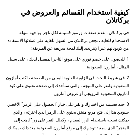
كيفية استخدام القسائم والعروض في
بركاتلان
في بركاتلان ، نقدم صفقات ورموز قسيمة لكل تاجر. بواجهة سهلة
الاستخدام للغاية ، تجعل بركاتلان من السهل للغاية على عملائها الاستفادة
من كوبوناتهم عبر الإنترنت. إليك لمحة سريعة عن الطريقة:
1. للحصول على خصم فوري على موقع التاجر المفضل لديك ، على سبيل
المثال ، أمازون السعودية
2. في شريط البحث في الزاوية العلوية اليمنى من الصفحة ، اكتب أمازون
السعودية وانقر على النتيجة ، والتي ستأخذك إلى صفحة تحتوي على كود
أمازون السعودية الترويجي أو عروض أمازون.
3. حدد قسيمة من اختيارك وانقر على خيار "الحصول على الرمز" الأخضر.
سيؤدي هذا إلى فتح مربع منبثق يحتوي على الرمز الذي اخترته ، والذي
يمكنك نسخه باستخدام الزر المقدم ، وكذلك النقر على زر "اذهب إلى
المتجر" الذي سيعيد توجيهك إلى موقع أمازون السعودية. بعد ذلك ، يمكنك