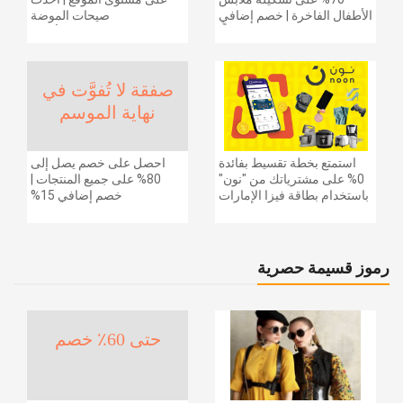
الأطفال الفاخرة | خصم إضافي
صيحات الموضة
20% (يُطبّق الخصم تلقائياً)
والإكسسوارات والأحذية
وديكور المنزل والإلكترونيات
والبقالة وغيرها الكثير | ًالشحن
مجانا
صفقة لا تُفوَّت في
نهاية الموسم
استمتع بخطة تقسيط بفائدة
احصل على خصم يصل إلى
0% على مشترياتك من "نون"
80% على جميع المنتجات |
باستخدام بطاقة فيزا الإمارات
خصم إضافي 15%
دبي الوطني.
رموز قسيمة حصرية
حتى 60٪ خصم