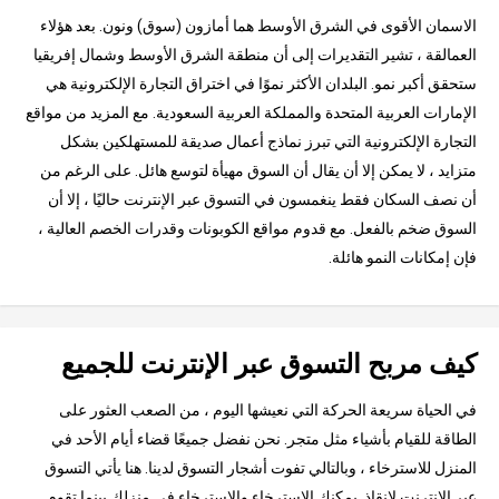
الاسمان الأقوى في الشرق الأوسط هما أمازون (سوق) ونون. بعد هؤلاء
العمالقة ، تشير التقديرات إلى أن منطقة الشرق الأوسط وشمال إفريقيا
ستحقق أكبر نمو. البلدان الأكثر نموًا في اختراق التجارة الإلكترونية هي
الإمارات العربية المتحدة والمملكة العربية السعودية. مع المزيد من مواقع
التجارة الإلكترونية التي تبرز نماذج أعمال صديقة للمستهلكين بشكل
متزايد ، لا يمكن إلا أن يقال أن السوق مهيأة لتوسع هائل. على الرغم من
أن نصف السكان فقط ينغمسون في التسوق عبر الإنترنت حاليًا ، إلا أن
السوق ضخم بالفعل. مع قدوم مواقع الكوبونات وقدرات الخصم العالية ،
فإن إمكانات النمو هائلة.
كيف مربح التسوق عبر الإنترنت للجميع
في الحياة سريعة الحركة التي نعيشها اليوم ، من الصعب العثور على
الطاقة للقيام بأشياء مثل متجر. نحن نفضل جميعًا قضاء أيام الأحد في
المنزل للاسترخاء ، وبالتالي تفوت أشجار التسوق لدينا. هنا يأتي التسوق
عبر الإنترنت لإنقاذ. يمكنك الاسترخاء والاسترخاء في منزلك بينما تقوم