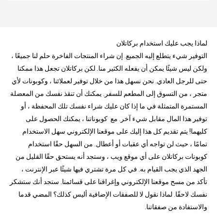
لماذا يجب عليك استخدام بركاتلان
التوفير شيء يتطلع إليه الجميع. إن شراء المنتجات الفاخرة حلم لنا جميعًا ،
ولكن ليس شيئًا يمكن أن يفعله الكثير منا. لكن بركاتلان تجعل هذا ممكنا
حتى للرجل العادي. نحن نسهل هذا من خلال توفير لعملائنا ، وكوبونات لأي
متجر ، من التسوق إلى المطعم للسفر. يمكنك أن تنقذ نفسك من المعضلة
المستمرة المتمثلة في ما إذا كان عليك شراء نفسك تلك المحفظة ، أو
توفير هذا المال مقابل شيء آخر. مع كوبوناتنا ، يمكنك الحصول على
كليهما! يتم تقديم كل هذا إليك على موقعنا الإلكتروني سهل الاستخدام
تمامًا ، حيث لن تواجه أي عقبات أو أعطال. من السهل حقًا استخدام
كوبونات بركاتلان على أي موقع ويب ، وستجد أنه يستحق حقًا القليل من
الجهد الذي يجب القيام به. في كل مرة تشتري فيها شيئًا عبر الإنترنت ،
تأكد من مسح موقعنا الإلكتروني وإغراقنا على قسائمنا. ستجد أنك ستشكر
نفسك لاحقًا. لماذا نقول لا للصفقات الإضافية أليس كذلك؟ المضي قدما
والاستفادة من صفقاتنا.