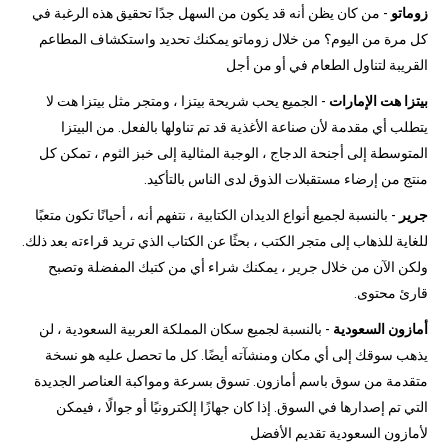
زوماتو
- من كان يظن أنه قد يكون من السهل جدًا تحقيق هذه الرغبة في
كل مرة من اليوم؟ من خلال زوماتو يمكنك تحديد واستكشاف المطاعم
القريبة لتناول الطعام في أو من أجل
بيتزا هت الإمارات
- الجميع يحب شريحة بيتزا ، ومتجر مثل بيتزا هت لا
يتطلب أي مقدمة لأن صناعة الأغذية قد تم تناولها بالفعل. من البيتزا
المتوسطة إلى أجنحة الدجاج ، الوجبة المثالية إلى خبز الثوم ، تمكن كل
منتج من إرضاء مستقبلات الذوق لدى الناس بالتأكيد.
جرير
- بالنسبة لجميع أنواع الديدان الكتابية ، نتفهم أنه ، أحيانًا تكون متعبًا
للغاية للذهاب إلى متجر الكتب ، بحثًا عن الكتاب الذي تريد قراءته بعد ذلك.
ولكن الآن من خلال جرير ، يمكنك شراء أي من كتبك المفضلة وتصبح
قارئ محتوى.
أمازون السعودية
- بالنسبة لجميع سكان المملكة العربية السعودية ، لن
يذهب سوقك إلى أي مكان ومنشآته أيضًا. كل ما تحصل عليه هو نسخة
متقدمة من سوق باسم أمازون. تسوق بسرعة ومواكبة العناصر الجديدة
التي تم إصدارها في السوق. إذا كان جهازًا إلكترونيًا أو جوالًا ، فيمكن
لأمازون السعودية تقديم الأفضل