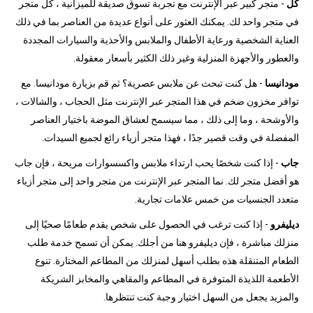
كل
- متجر كبير عبر الإنترنت مع تجربة تسوق صديقة للميزانية ، كل متجر
في متجر واحد لك. يمكنك العثور على أنواع عديدة من العناصر بما في ذلك
العناية الشخصية ورعاية الأطفال والملابس والأحذية والسيارات المجددة
والعطور والأجهزة المنزلية وغير ذلك الكثير بأسعار معقولة.
مودانيسا
- هل كنت تبحث عن ملابس عصرية؟ ثم قم بزيارة مودانيسا. مع
توافر مخزون ضخم في هذا المتجر عبر الإنترنت مثل الحجاب ، والشالات ،
والأوشحة ، وما إلى ذلك ، مما سيسمح لعشاق الموضة باختيار العناصر
المفضلة في وقت قصير جدًا ، فهذا متجر أزياء رائع لجميع السيدات.
جاب
- إذا كنت شخصًا يحب ارتداء ملابس واكسسوارات مريحة ، فإن جاب
هو أفضل متجر لك. نما المتجر عبر الإنترنت من متجر واحد إلى متجر أزياء
متعدد الجنسيات من خمس علامات تجارية.
ديليفرو
- إذا كنت ترغب في الحصول على شخص يقدم طعامًا صحيًا إلى
منزلك مباشرة ، فإن ديليفرو هنا من أجلك. يمكن أن تسمح خدمة طلب
الطعام المتنقلة هذه بطلب أسهل لمنزلك من المطاعم المختارة. تنوع
الأطعمة اللذيذة المتوفرة في المطاعم والمقاهي والمخابز الشريكة
والمزيد يجعل من السهل اختيار وجبة كنت تنتظرها.