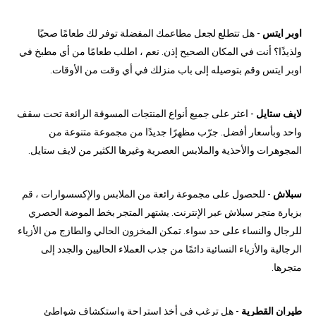
اوبر ايتس
- هل تتطلع لجعل مطاعمك المفضلة توفر لك طعامًا صحيًا
ولذيذًا؟ أنت في المكان الصحيح إذن. نعم ، اطلب طعامًا من أي مطبخ في
اوبر ايتس وقم بتوصيله إلى باب منزلك في أي وقت من الأوقات.
لايف ستايل
- اعثر على جميع أنواع المنتجات المسوقة الرائعة تحت سقف
واحد وبأسعار أفضل. جرّب مظهرًا جديدًا من مجموعة متنوعة من
المجوهرات والأحذية والملابس العصرية وغيرها الكثير من لايف ستايل.
سبلاش
- للحصول على مجموعة رائعة من الملابس والإكسسوارات ، قم
بزيارة متجر سبلاش عبر الإنترنت. يشتهر المتجر بخط الموضة الحصري
للرجال والنساء على حد سواء. تمكن المخزون الحالي والطازج من الأزياء
الرجالية والأزياء النسائية دائمًا من جذب العملاء الحاليين والجدد إلى
متجرها.
طيران القطرية
- هل ترغب في أخذ استراحة واستكشاف شواطئ