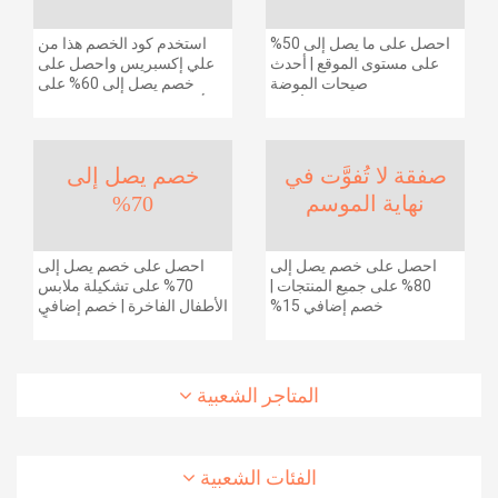
احصل على ما يصل إلى 50%
استخدم كود الخصم هذا من
على مستوى الموقع | أحدث
علي إكسبريس واحصل على
صيحات الموضة
خصم يصل إلى 60% على
والإكسسوارات والأحذية
أجهزة الكمبيوتر وملحقاتها |
وديكور المنزل والإلكترونيات
احصل على خصم إضافي
والبقالة وغيرها الكثير | ًالشحن
بقيمة 155 دولارًا أمريكيًا على
مجانا
الطلبات التي تزيد قيمتها عن
صفقة لا تُفوَّت في
خصم يصل إلى
1425 ريالًا سعوديًا | شحن مج
نهاية الموسم
70%
احصل على خصم يصل إلى
احصل على خصم يصل إلى
80% على جميع المنتجات |
70% على تشكيلة ملابس
خصم إضافي 15%
الأطفال الفاخرة | خصم إضافي
20% (يُطبّق الخصم تلقائياً)
المتاجر الشعبية
الفئات الشعبية