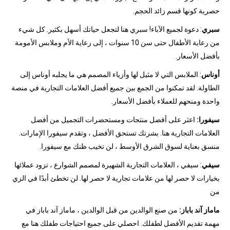
حصرية كونها قسم زائد الحجم.
سبري
: دعوة لجميع الآباء! سبري هنا لتجعل حياتك أسهل بكثير. كل شيء
من رعاية الأطفال حتى سن 10 سنوات ، إلى رعاية الأم وملابس الأمومة
بأفضل الأسعار.
أوناس
: الملابس التي لا مثيل لها وأزياء المصمم هي ما يجلبه أوناس إلى
الطاولة. لقد تمكنوا من الجمع بين جميع أفضل العلامات التجارية في منصة
واحدة ومنحهم للعملاء بأفضل الأسعار.
سيفورا:
اعثر على أفضل منتجات ومستحضرات التجميل من أفضل
العلامات التجارية هنا. بشرتك تستحق الأفضل ، وتقدم سيفورا الإمارات.
منسق بعناية لسوق الشرق الأوسط ، لن تخيب ظنك مع سيفورا.
سيفي
: سيفي ، العلامات التجارية الشهيرة لمصمم الشوارع ، تزود عملائها
بخيارات لا حصر لها من علامات تجارية لا حصر لها. لن تخطئ أبدًا في الزي
من
ماماز آند باباز:
من صنع الوالدين من قبل الوالدين ، ماماز آند باباز في
مهمة تقديم الأفضل لطفلك. احصلي على جميع احتياجات طفلك هنا مع