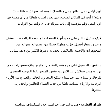
اوبر ايتس
- هل تتطلع لجعل مطاعمك المفضلة توفر لك طعامًا صحيًا
ولذيذًا؟ أنت في المكان الصحيح إذن. نعم ، اطلب طعامًا من أي مطبخ في
اوبر ايتس وقم بتوصيله إلى باب منزلك في أي وقت من الأوقات.
لايف ستايل
- اعثر على جميع أنواع المنتجات المسوقة الرائعة تحت سقف
واحد وبأسعار أفضل. جرّب مظهرًا جديدًا من مجموعة متنوعة من
المجوهرات والأحذية والملابس العصرية وغيرها الكثير من لايف ستايل.
سبلاش
- للحصول على مجموعة رائعة من الملابس والإكسسوارات ، قم
بزيارة متجر سبلاش عبر الإنترنت. يشتهر المتجر بخط الموضة الحصري
للرجال والنساء على حد سواء. تمكن المخزون الحالي والطازج من الأزياء
الرجالية والأزياء النسائية دائمًا من جذب العملاء الحاليين والجدد إلى
متجرها.
طيران القطرية
- هل ترغب في أخذ استراحة واستكشاف شواطئ