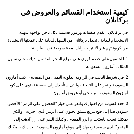
كيفية استخدام القسائم والعروض في
بركاتلان
في بركاتلان ، نقدم صفقات ورموز قسيمة لكل تاجر. بواجهة سهلة
الاستخدام للغاية ، تجعل بركاتلان من السهل للغاية على عملائها الاستفادة
من كوبوناتهم عبر الإنترنت. إليك لمحة سريعة عن الطريقة:
1. للحصول على خصم فوري على موقع التاجر المفضل لديك ، على سبيل
المثال ، أمازون السعودية
2. في شريط البحث في الزاوية العلوية اليمنى من الصفحة ، اكتب أمازون
السعودية وانقر على النتيجة ، والتي ستأخذك إلى صفحة تحتوي على كود
أمازون السعودية الترويجي أو عروض أمازون.
3. حدد قسيمة من اختيارك وانقر على خيار "الحصول على الرمز" الأخضر.
سيؤدي هذا إلى فتح مربع منبثق يحتوي على الرمز الذي اخترته ، والذي
يمكنك نسخه باستخدام الزر المقدم ، وكذلك النقر على زر "اذهب إلى
المتجر" الذي سيعيد توجيهك إلى موقع أمازون السعودية. بعد ذلك ، يمكنك