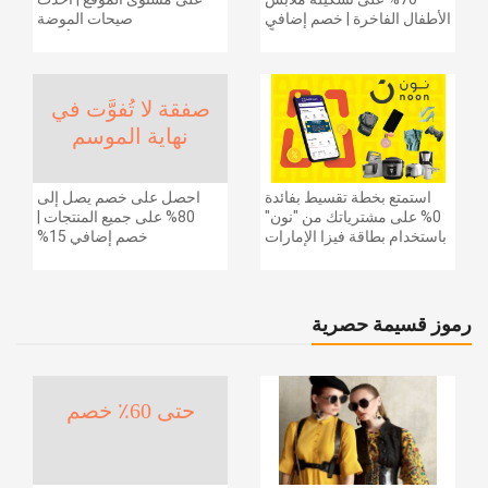
الأطفال الفاخرة | خصم إضافي
صيحات الموضة
20% (يُطبّق الخصم تلقائياً)
والإكسسوارات والأحذية
وديكور المنزل والإلكترونيات
والبقالة وغيرها الكثير | ًالشحن
مجانا
صفقة لا تُفوَّت في
نهاية الموسم
استمتع بخطة تقسيط بفائدة
احصل على خصم يصل إلى
0% على مشترياتك من "نون"
80% على جميع المنتجات |
باستخدام بطاقة فيزا الإمارات
خصم إضافي 15%
دبي الوطني.
رموز قسيمة حصرية
حتى 60٪ خصم