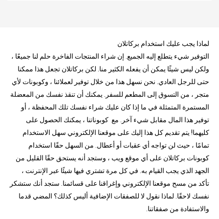
لماذا يجب عليك استخدام بركاتلان
التوفير شيء يتطلع إليه الجميع. إن شراء المنتجات الفاخرة حلم لنا جميعًا ،
ولكن ليس شيئًا يمكن أن يفعله الكثير منا. لكن بركاتلان تجعل هذا ممكنا
حتى للرجل العادي. نحن نسهل هذا من خلال توفير لعملائنا ، وكوبونات لأي
متجر ، من التسوق إلى المطعم للسفر. يمكنك أن تنقذ نفسك من المعضلة
المستمرة المتمثلة في ما إذا كان عليك شراء نفسك تلك المحفظة ، أو
توفير هذا المال مقابل شيء آخر. مع كوبوناتنا ، يمكنك الحصول على
كليهما! يتم تقديم كل هذا إليك على موقعنا الإلكتروني سهل الاستخدام
تمامًا ، حيث لن تواجه أي عقبات أو أعطال. من السهل حقًا استخدام
كوبونات بركاتلان على أي موقع ويب ، وستجد أنه يستحق حقًا القليل من
الجهد الذي يجب القيام به. في كل مرة تشتري فيها شيئًا عبر الإنترنت ،
تأكد من مسح موقعنا الإلكتروني وإغراقنا على قسائمنا. ستجد أنك ستشكر
نفسك لاحقًا. لماذا نقول لا للصفقات الإضافية أليس كذلك؟ المضي قدما
والاستفادة من صفقاتنا.