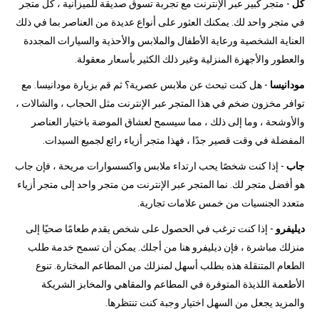
كل
- متجر كبير عبر الإنترنت مع تجربة تسوق صديقة للميزانية ، كل متجر
في متجر واحد لك. يمكنك العثور على أنواع عديدة من العناصر بما في ذلك
العناية الشخصية ورعاية الأطفال والملابس والأحذية والسيارات المجددة
والعطور والأجهزة المنزلية وغير ذلك الكثير بأسعار معقولة.
مودانيسا
- هل كنت تبحث عن ملابس عصرية؟ ثم قم بزيارة مودانيسا. مع
توافر مخزون ضخم في هذا المتجر عبر الإنترنت مثل الحجاب ، والشالات ،
والأوشحة ، وما إلى ذلك ، مما سيسمح لعشاق الموضة باختيار العناصر
المفضلة في وقت قصير جدًا ، فهذا متجر أزياء رائع لجميع السيدات.
جاب
- إذا كنت شخصًا يحب ارتداء ملابس واكسسوارات مريحة ، فإن جاب
هو أفضل متجر لك. نما المتجر عبر الإنترنت من متجر واحد إلى متجر أزياء
متعدد الجنسيات من خمس علامات تجارية.
ديليفرو
- إذا كنت ترغب في الحصول على شخص يقدم طعامًا صحيًا إلى
منزلك مباشرة ، فإن ديليفرو هنا من أجلك. يمكن أن تسمح خدمة طلب
الطعام المتنقلة هذه بطلب أسهل لمنزلك من المطاعم المختارة. تنوع
الأطعمة اللذيذة المتوفرة في المطاعم والمقاهي والمخابز الشريكة
والمزيد يجعل من السهل اختيار وجبة كنت تنتظرها.