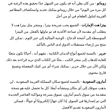
زوماتو
- من كان يظن أنه قد يكون من السهل جدًا تحقيق هذه الرغبة في
كل مرة من اليوم؟ من خلال زوماتو يمكنك تحديد واستكشاف المطاعم
القريبة لتناول الطعام في أو من أجل
بيتزا هت الإمارات
- الجميع يحب شريحة بيتزا ، ومتجر مثل بيتزا هت لا
يتطلب أي مقدمة لأن صناعة الأغذية قد تم تناولها بالفعل. من البيتزا
المتوسطة إلى أجنحة الدجاج ، الوجبة المثالية إلى خبز الثوم ، تمكن كل
منتج من إرضاء مستقبلات الذوق لدى الناس بالتأكيد.
جرير
- بالنسبة لجميع أنواع الديدان الكتابية ، نتفهم أنه ، أحيانًا تكون متعبًا
للغاية للذهاب إلى متجر الكتب ، بحثًا عن الكتاب الذي تريد قراءته بعد ذلك.
ولكن الآن من خلال جرير ، يمكنك شراء أي من كتبك المفضلة وتصبح
قارئ محتوى.
أمازون السعودية
- بالنسبة لجميع سكان المملكة العربية السعودية ، لن
يذهب سوقك إلى أي مكان ومنشآته أيضًا. كل ما تحصل عليه هو نسخة
متقدمة من سوق باسم أمازون. تسوق بسرعة ومواكبة العناصر الجديدة
التي تم إصدارها في السوق. إذا كان جهازًا إلكترونيًا أو جوالًا ، فيمكن
لأمازون السعودية تقديم الأفضل