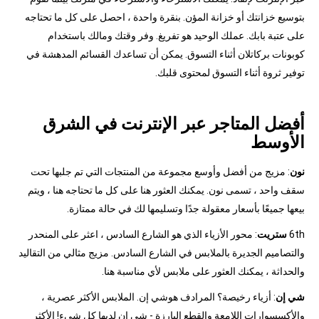
بتوسيع خزانتك أو خزانة المؤن. بنقرة واحدة ، احصل على كل ما تحتاجه
على عتبة بابك. عملك الوحيد هو تفريغ. وفر وقتك ومالك باستخدام
كوبونات بركاتلان أثناء التسوق. يمكن أن تساعدك القسائم المدهشة في
توفير ثروة أثناء التسوق لمحتوى قلبك.
أفضل المتاجر عبر الإنترنت في الشرق
الأوسط
نون
: مزيج من أفضل وأوسع مجموعة من المنتجات التي تم جلبها تحت
سقف واحد ، تسمى نون. يمكنك العثور هنا على كل ما تحتاجه هنا ، ويتم
بيعها جميعًا بأسعار معقولة جدًا وتسليمها لك في حالة ممتازة.
6th
ستريت
: محور الأزياء الذي هو الشارع السادس ، اعثر على المنحدر
والتصاميم الجديرة بالملابس في الشارع السادس. مزيج مثالي من التقاليد
والحداثة ، يمكنك العثور على ملابس لأي مناسبة هنا.
شي إن
: أزياء رخيصة؟ المرادف هوشي إن. الملابس الأكثر عصرية ،
والأكسسوارات اللامعة والقطع البارزة - شي إن لديها كل شيء! الأكثر