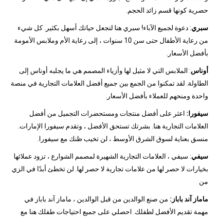
حصرية كونها قسم زائد الحجم.
سبري
: دعوة لجميع الآباء! سبري هنا لتجعل حياتك أسهل بكثير. كل شيء
من رعاية الأطفال حتى سن 10 سنوات ، إلى رعاية الأم وملابس الأمومة
بأفضل الأسعار.
أوناس
: الملابس التي لا مثيل لها وأزياء المصمم هي ما يجلبه أوناس إلى
الطاولة. لقد تمكنوا من الجمع بين جميع أفضل العلامات التجارية في منصة
واحدة ومنحهم للعملاء بأفضل الأسعار.
سيفورا:
اعثر على أفضل منتجات ومستحضرات التجميل من أفضل
العلامات التجارية هنا. بشرتك تستحق الأفضل ، وتقدم سيفورا الإمارات.
منسق بعناية لسوق الشرق الأوسط ، لن تخيب ظنك مع سيفورا.
سيفي
: سيفي ، العلامات التجارية الشهيرة لمصمم الشوارع ، تزود عملائها
بخيارات لا حصر لها من علامات تجارية لا حصر لها. لن تخطئ أبدًا في الزي
من
ماماز آند باباز:
من صنع الوالدين من قبل الوالدين ، ماماز آند باباز في
مهمة تقديم الأفضل لطفلك. احصلي على جميع احتياجات طفلك هنا مع