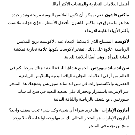
أفضل العلامات التجارية والمنتجات الأكثر أمانًا.
ماكس فاشون
: نعم ، يمكن أن تكون الملابس اليومية مريحة وتبدو جيدة.
هذا هو ما تتفوق فيه ماكس فاشون. بأفضل الأسعار ، خزّن خزانة ملابسك
بأكثر الأزياء القابلة للارتداء.
لاكوست
: التمساح الذي لا يمكننا الابتعاد عنه ، لاكوست تريح الملابس
الرياضية. علاوة على ذلك ، تفتخر لاكوست بكونها علامة تجارية تمكينية
للغاية للمرأة ، وهي أيضًا أخلاقية للغاية
.
سن اند ساند سبورتس
- لجميع عشاق اللياقة البدنية هناك مرحبا بكم في
العالم من أرقى العلامات التجارية للياقة البدنية والملابس الرياضية
العصرية والاكسسوارات في سن اند ساند سبورتس. يشجعك هذا المتجر
عبر الإنترنت باستمرار ويحفزك على تصعيد اللعبة في سن اند ساند
سبورتس ، مع شغف بالرياضة واللياقة البدنية
أمازون الإمارات
- هل تريد شراء أي شيء وكل شيء تحت سقف واحد؟
أمازون الإمارات هو المتجر المثالي لك. سمها وحصلوا عليه لأنه لا يوجد
منتج لن تجده في المتجر