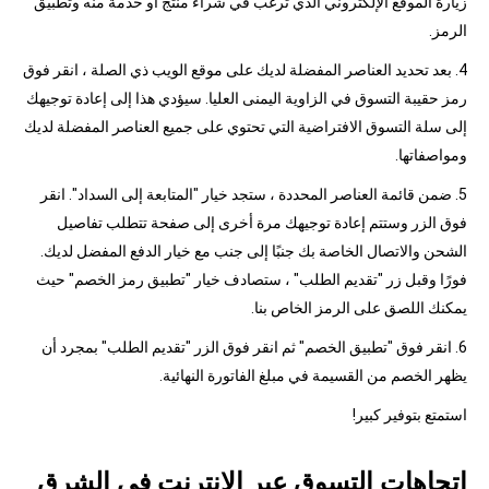
زيارة الموقع الإلكتروني الذي ترغب في شراء منتج أو خدمة منه وتطبيق
الرمز.
4. بعد تحديد العناصر المفضلة لديك على موقع الويب ذي الصلة ، انقر فوق
رمز حقيبة التسوق في الزاوية اليمنى العليا. سيؤدي هذا إلى إعادة توجيهك
إلى سلة التسوق الافتراضية التي تحتوي على جميع العناصر المفضلة لديك
ومواصفاتها.
5. ضمن قائمة العناصر المحددة ، ستجد خيار "المتابعة إلى السداد". انقر
فوق الزر وستتم إعادة توجيهك مرة أخرى إلى صفحة تتطلب تفاصيل
الشحن والاتصال الخاصة بك جنبًا إلى جنب مع خيار الدفع المفضل لديك.
فورًا وقبل زر "تقديم الطلب" ، ستصادف خيار "تطبيق رمز الخصم" حيث
يمكنك اللصق على الرمز الخاص بنا.
6. انقر فوق "تطبيق الخصم" ثم انقر فوق الزر "تقديم الطلب" بمجرد أن
يظهر الخصم من القسيمة في مبلغ الفاتورة النهائية.
استمتع بتوفير كبير!
اتجاهات التسوق عبر الإنترنت في الشرق