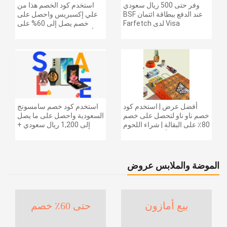
وفر حتى 500 ريال سعودي
استخدم كود الخصم هذا من
عند الدفع ببطاقة ائتمان BSF
علي إكسبريس واحصل على
Visa لدى Farfetch
خصم يصل إلى 60% على
أجهزة الكمبيوتر وملحقاتها |
احصل على خصم إضافي
بقيمة 155 دولارًا أمريكيًا على
الطلبات التي تزيد قيمتها عن
1425 ريالًا سعوديًا | شحن مج
أفضل عرض | استخدم كود
استخدم كود خصم سامسونج
خصم ناو ناو لتحصل على خصم
السعودية واحصل على ما يصل
80٪ على البقالة | شراء اللحوم
إلى 1,200 ريال سعودي +
والفواكه والأطعمة المجمدة
خصم إضافي 6% على سلسلة
والضروريات اليومية والمزيد |
جالاكسي S26 | ًالشحن مجانا
خصم إضافي 5٪ | أفضل عرض
الموضة والملابس عروض
بيع أمازون
حتى 60٪ خصم