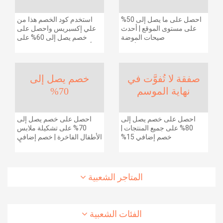
احصل على ما يصل إلى 50%
استخدم كود الخصم هذا من
على مستوى الموقع | أحدث
علي إكسبريس واحصل على
صيحات الموضة
خصم يصل إلى 60% على
والإكسسوارات والأحذية
أجهزة الكمبيوتر وملحقاتها |
وديكور المنزل والإلكترونيات
احصل على خصم إضافي
والبقالة وغيرها الكثير | ًالشحن
بقيمة 155 دولارًا أمريكيًا على
مجانا
الطلبات التي تزيد قيمتها عن
صفقة لا تُفوَّت في
خصم يصل إلى
1425 ريالًا سعوديًا | شحن مج
نهاية الموسم
70%
احصل على خصم يصل إلى
احصل على خصم يصل إلى
80% على جميع المنتجات |
70% على تشكيلة ملابس
خصم إضافي 15%
الأطفال الفاخرة | خصم إضافي
20% (يُطبّق الخصم تلقائياً)
المتاجر الشعبية
الفئات الشعبية