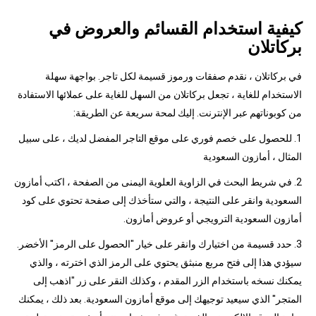
كيفية استخدام القسائم والعروض في
بركاتلان
في بركاتلان ، نقدم صفقات ورموز قسيمة لكل تاجر. بواجهة سهلة
الاستخدام للغاية ، تجعل بركاتلان من السهل للغاية على عملائها الاستفادة
من كوبوناتهم عبر الإنترنت. إليك لمحة سريعة عن الطريقة:
1. للحصول على خصم فوري على موقع التاجر المفضل لديك ، على سبيل
المثال ، أمازون السعودية
2. في شريط البحث في الزاوية العلوية اليمنى من الصفحة ، اكتب أمازون
السعودية وانقر على النتيجة ، والتي ستأخذك إلى صفحة تحتوي على كود
أمازون السعودية الترويجي أو عروض أمازون.
3. حدد قسيمة من اختيارك وانقر على خيار "الحصول على الرمز" الأخضر.
سيؤدي هذا إلى فتح مربع منبثق يحتوي على الرمز الذي اخترته ، والذي
يمكنك نسخه باستخدام الزر المقدم ، وكذلك النقر على زر "اذهب إلى
المتجر" الذي سيعيد توجيهك إلى موقع أمازون السعودية. بعد ذلك ، يمكنك