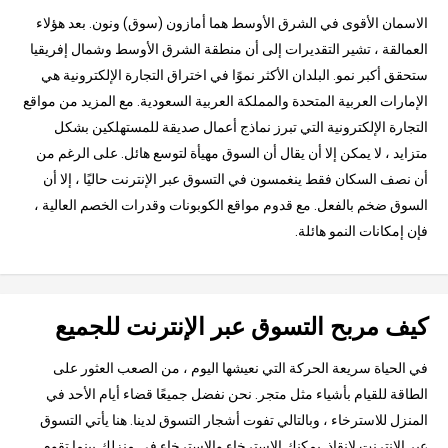
الاسمان الأقوى في الشرق الأوسط هما أمازون (سوق) ونون. بعد هؤلاء
العمالقة ، تشير التقديرات إلى أن منطقة الشرق الأوسط وشمال إفريقيا
ستحقق أكبر نمو. البلدان الأكثر نموًا في اختراق التجارة الإلكترونية هي
الإمارات العربية المتحدة والمملكة العربية السعودية. مع المزيد من مواقع
التجارة الإلكترونية التي تبرز نماذج أعمال صديقة للمستهلكين بشكل
متزايد ، لا يمكن إلا أن يقال أن السوق مهيأة لتوسع هائل. على الرغم من
أن نصف السكان فقط ينغمسون في التسوق عبر الإنترنت حاليًا ، إلا أن
السوق ضخم بالفعل. مع قدوم مواقع الكوبونات وقدرات الخصم العالية ،
فإن إمكانات النمو هائلة.
كيف مربح التسوق عبر الإنترنت للجميع
في الحياة سريعة الحركة التي نعيشها اليوم ، من الصعب العثور على
الطاقة للقيام بأشياء مثل متجر. نحن نفضل جميعًا قضاء أيام الأحد في
المنزل للاسترخاء ، وبالتالي تفوت أشجار التسوق لدينا. هنا يأتي التسوق
عبر الإنترنت لإنقاذ. يمكنك الاسترخاء والاسترخاء في منزلك بينما تقوم