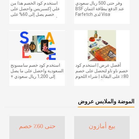
وفر حتى 500 ريال سعودي
استخدم كود الخصم هذا من
عند الدفع ببطاقة ائتمان BSF
علي إكسبريس واحصل على
Visa لدى Farfetch
خصم يصل إلى 60% على
أجهزة الكمبيوتر وملحقاتها |
احصل على خصم إضافي
بقيمة 155 دولارًا أمريكيًا على
الطلبات التي تزيد قيمتها عن
1425 ريالًا سعوديًا | شحن مج
أفضل عرض | استخدم كود
استخدم كود خصم سامسونج
خصم ناو ناو لتحصل على خصم
السعودية واحصل على ما يصل
80٪ على البقالة | شراء اللحوم
إلى 1,200 ريال سعودي +
والفواكه والأطعمة المجمدة
خصم إضافي 6% على سلسلة
والضروريات اليومية والمزيد |
جالاكسي S26 | ًالشحن مجانا
خصم إضافي 5٪ | أفضل عرض
الموضة والملابس عروض
بيع أمازون
حتى 60٪ خصم