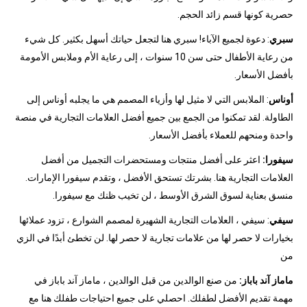
حصرية كونها قسم زائد الحجم.
سبري
: دعوة لجميع الآباء! سبري هنا لتجعل حياتك أسهل بكثير. كل شيء
من رعاية الأطفال حتى سن 10 سنوات ، إلى رعاية الأم وملابس الأمومة
بأفضل الأسعار.
أوناس
: الملابس التي لا مثيل لها وأزياء المصمم هي ما يجلبه أوناس إلى
الطاولة. لقد تمكنوا من الجمع بين جميع أفضل العلامات التجارية في منصة
واحدة ومنحهم للعملاء بأفضل الأسعار.
سيفورا:
اعثر على أفضل منتجات ومستحضرات التجميل من أفضل
العلامات التجارية هنا. بشرتك تستحق الأفضل ، وتقدم سيفورا الإمارات.
منسق بعناية لسوق الشرق الأوسط ، لن تخيب ظنك مع سيفورا.
سيفي
: سيفي ، العلامات التجارية الشهيرة لمصمم الشوارع ، تزود عملائها
بخيارات لا حصر لها من علامات تجارية لا حصر لها. لن تخطئ أبدًا في الزي
من
ماماز آند باباز:
من صنع الوالدين من قبل الوالدين ، ماماز آند باباز في
مهمة تقديم الأفضل لطفلك. احصلي على جميع احتياجات طفلك هنا مع