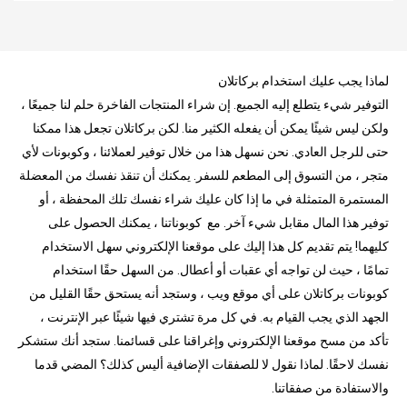
لماذا يجب عليك استخدام بركاتلان
التوفير شيء يتطلع إليه الجميع. إن شراء المنتجات الفاخرة حلم لنا جميعًا ،
ولكن ليس شيئًا يمكن أن يفعله الكثير منا. لكن بركاتلان تجعل هذا ممكنا
حتى للرجل العادي. نحن نسهل هذا من خلال توفير لعملائنا ، وكوبونات لأي
متجر ، من التسوق إلى المطعم للسفر. يمكنك أن تنقذ نفسك من المعضلة
المستمرة المتمثلة في ما إذا كان عليك شراء نفسك تلك المحفظة ، أو
توفير هذا المال مقابل شيء آخر. مع كوبوناتنا ، يمكنك الحصول على
كليهما! يتم تقديم كل هذا إليك على موقعنا الإلكتروني سهل الاستخدام
تمامًا ، حيث لن تواجه أي عقبات أو أعطال. من السهل حقًا استخدام
كوبونات بركاتلان على أي موقع ويب ، وستجد أنه يستحق حقًا القليل من
الجهد الذي يجب القيام به. في كل مرة تشتري فيها شيئًا عبر الإنترنت ،
تأكد من مسح موقعنا الإلكتروني وإغراقنا على قسائمنا. ستجد أنك ستشكر
نفسك لاحقًا. لماذا نقول لا للصفقات الإضافية أليس كذلك؟ المضي قدما
والاستفادة من صفقاتنا.