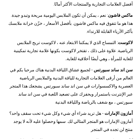
أفضل العلامات التجارية والمنتجات الأكثر أمانًا.
ماكس فاشون
: نعم ، يمكن أن تكون الملابس اليومية مريحة وتبدو جيدة.
هذا هو ما تتفوق فيه ماكس فاشون. بأفضل الأسعار ، خزّن خزانة ملابسك
بأكثر الأزياء القابلة للارتداء.
لاكوست
: التمساح الذي لا يمكننا الابتعاد عنه ، لاكوست تريح الملابس
الرياضية. علاوة على ذلك ، تفتخر لاكوست بكونها علامة تجارية تمكينية
للغاية للمرأة ، وهي أيضًا أخلاقية للغاية
.
سن اند ساند سبورتس
- لجميع عشاق اللياقة البدنية هناك مرحبا بكم في
العالم من أرقى العلامات التجارية للياقة البدنية والملابس الرياضية
العصرية والاكسسوارات في سن اند ساند سبورتس. يشجعك هذا المتجر
عبر الإنترنت باستمرار ويحفزك على تصعيد اللعبة في سن اند ساند
سبورتس ، مع شغف بالرياضة واللياقة البدنية
أمازون الإمارات
- هل تريد شراء أي شيء وكل شيء تحت سقف واحد؟
أمازون الإمارات هو المتجر المثالي لك. سمها وحصلوا عليه لأنه لا يوجد
منتج لن تجده في المتجر