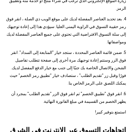
زيارة الموقع الإلكتروني الذي ترغب في شراء منتج أو خدمة منه وتطبيق
الرمز.
4. بعد تحديد العناصر المفضلة لديك على موقع الويب ذي الصلة ، انقر فوق
رمز حقيبة التسوق في الزاوية اليمنى العليا. سيؤدي هذا إلى إعادة توجيهك
إلى سلة التسوق الافتراضية التي تحتوي على جميع العناصر المفضلة لديك
ومواصفاتها.
5. ضمن قائمة العناصر المحددة ، ستجد خيار "المتابعة إلى السداد". انقر
فوق الزر وستتم إعادة توجيهك مرة أخرى إلى صفحة تتطلب تفاصيل
الشحن والاتصال الخاصة بك جنبًا إلى جنب مع خيار الدفع المفضل لديك.
فورًا وقبل زر "تقديم الطلب" ، ستصادف خيار "تطبيق رمز الخصم" حيث
يمكنك اللصق على الرمز الخاص بنا.
6. انقر فوق "تطبيق الخصم" ثم انقر فوق الزر "تقديم الطلب" بمجرد أن
يظهر الخصم من القسيمة في مبلغ الفاتورة النهائية.
استمتع بتوفير كبير!
اتجاهات التسوق عبر الإنترنت في الشرق