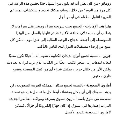
زوماتو
- من كان يظن أنه قد يكون من السهل جدًا تحقيق هذه الرغبة في
كل مرة من اليوم؟ من خلال زوماتو يمكنك تحديد واستكشاف المطاعم
القريبة لتناول الطعام في أو من أجل
بيتزا هت الإمارات
- الجميع يحب شريحة بيتزا ، ومتجر مثل بيتزا هت لا
يتطلب أي مقدمة لأن صناعة الأغذية قد تم تناولها بالفعل. من البيتزا
المتوسطة إلى أجنحة الدجاج ، الوجبة المثالية إلى خبز الثوم ، تمكن كل
منتج من إرضاء مستقبلات الذوق لدى الناس بالتأكيد.
جرير
- بالنسبة لجميع أنواع الديدان الكتابية ، نتفهم أنه ، أحيانًا تكون متعبًا
للغاية للذهاب إلى متجر الكتب ، بحثًا عن الكتاب الذي تريد قراءته بعد ذلك.
ولكن الآن من خلال جرير ، يمكنك شراء أي من كتبك المفضلة وتصبح
قارئ محتوى.
أمازون السعودية
- بالنسبة لجميع سكان المملكة العربية السعودية ، لن
يذهب سوقك إلى أي مكان ومنشآته أيضًا. كل ما تحصل عليه هو نسخة
متقدمة من سوق باسم أمازون. تسوق بسرعة ومواكبة العناصر الجديدة
التي تم إصدارها في السوق. إذا كان جهازًا إلكترونيًا أو جوالًا ، فيمكن
لأمازون السعودية تقديم الأفضل