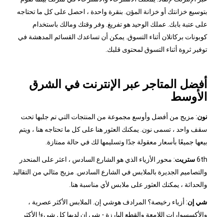
بتوسيع خزانتك أو خزانة المؤن. بنقرة واحدة ، احصل على كل ما تحتاجه
على عتبة بابك. عملك الوحيد هو تفريغ. وفر وقتك ومالك باستخدام
كوبونات بركاتلان أثناء التسوق. يمكن أن تساعدك القسائم المدهشة في
توفير ثروة أثناء التسوق لمحتوى قلبك.
أفضل المتاجر عبر الإنترنت في الشرق
الأوسط
نون
: مزيج من أفضل وأوسع مجموعة من المنتجات التي تم جلبها تحت
سقف واحد ، تسمى نون. يمكنك العثور هنا على كل ما تحتاجه هنا ، ويتم
بيعها جميعًا بأسعار معقولة جدًا وتسليمها لك في حالة ممتازة.
6th
ستريت
: محور الأزياء الذي هو الشارع السادس ، اعثر على المنحدر
والتصاميم الجديرة بالملابس في الشارع السادس. مزيج مثالي من التقاليد
والحداثة ، يمكنك العثور على ملابس لأي مناسبة هنا.
شي إن
: أزياء رخيصة؟ المرادف هوشي إن. الملابس الأكثر عصرية ،
والأكسسوارات اللامعة والقطع البارزة - شي إن لديها كل شيء! الأكثر