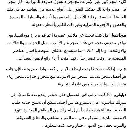
كل
- متجر كبير عبر الإنترنت مع تجربة تسوق صديقة للميزانية ، كل متجر
في متجر واحد لك. يمكنك العثور على أنواع عديدة من العناصر بما في ذلك
العناية الشخصية ورعاية الأطفال والملابس والأحذية والسيارات المجددة
والعطور والأجهزة المنزلية وغير ذلك الكثير بأسعار معقولة.
مودانيسا
- هل كنت تبحث عن ملابس عصرية؟ ثم قم بزيارة مودانيسا. مع
توافر مخزون ضخم في هذا المتجر عبر الإنترنت مثل الحجاب ، والشالات ،
والأوشحة ، وما إلى ذلك ، مما سيسمح لعشاق الموضة باختيار العناصر
المفضلة في وقت قصير جدًا ، فهذا متجر أزياء رائع لجميع السيدات.
جاب
- إذا كنت شخصًا يحب ارتداء ملابس واكسسوارات مريحة ، فإن جاب
هو أفضل متجر لك. نما المتجر عبر الإنترنت من متجر واحد إلى متجر أزياء
متعدد الجنسيات من خمس علامات تجارية.
ديليفرو
- إذا كنت ترغب في الحصول على شخص يقدم طعامًا صحيًا إلى
منزلك مباشرة ، فإن ديليفرو هنا من أجلك. يمكن أن تسمح خدمة طلب
الطعام المتنقلة هذه بطلب أسهل لمنزلك من المطاعم المختارة. تنوع
الأطعمة اللذيذة المتوفرة في المطاعم والمقاهي والمخابز الشريكة
والمزيد يجعل من السهل اختيار وجبة كنت تنتظرها.