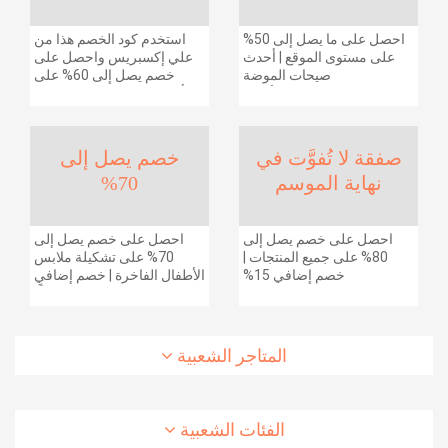
احصل على ما يصل إلى 50%
استخدم كود الخصم هذا من
على مستوى الموقع | أحدث
علي إكسبريس واحصل على
صيحات الموضة
خصم يصل إلى 60% على
والإكسسوارات والأحذية
أجهزة الكمبيوتر وملحقاتها |
وديكور المنزل والإلكترونيات
احصل على خصم إضافي
والبقالة وغيرها الكثير | ًالشحن
بقيمة 155 دولارًا أمريكيًا على
مجانا
الطلبات التي تزيد قيمتها عن
صفقة لا تُفوَّت في
خصم يصل إلى
1425 ريالًا سعوديًا | شحن مج
نهاية الموسم
70%
احصل على خصم يصل إلى
احصل على خصم يصل إلى
80% على جميع المنتجات |
70% على تشكيلة ملابس
خصم إضافي 15%
الأطفال الفاخرة | خصم إضافي
20% (يُطبّق الخصم تلقائياً)
المتاجر الشعبية
الفئات الشعبية