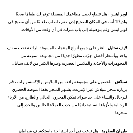
اوبر ايتس
- هل تتطلع لجعل مطاعمك المفضلة توفر لك طعامًا صحيًا
ولذيذًا؟ أنت في المكان الصحيح إذن. نعم ، اطلب طعامًا من أي مطبخ في
اوبر ايتس وقم بتوصيله إلى باب منزلك في أي وقت من الأوقات.
لايف ستايل
- اعثر على جميع أنواع المنتجات المسوقة الرائعة تحت سقف
واحد وبأسعار أفضل. جرّب مظهرًا جديدًا من مجموعة متنوعة من
المجوهرات والأحذية والملابس العصرية وغيرها الكثير من لايف ستايل.
سبلاش
- للحصول على مجموعة رائعة من الملابس والإكسسوارات ، قم
بزيارة متجر سبلاش عبر الإنترنت. يشتهر المتجر بخط الموضة الحصري
للرجال والنساء على حد سواء. تمكن المخزون الحالي والطازج من الأزياء
الرجالية والأزياء النسائية دائمًا من جذب العملاء الحاليين والجدد إلى
متجرها.
طيران القطرية
- هل ترغب في أخذ استراحة واستكشاف شواطئ