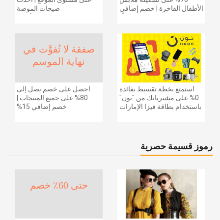
الأطفال الفاخرة | خصم إضافي
صيحات الموضة
20% (يُطبّق الخصم تلقائياً)
والإكسسوارات والأحذية
وديكور المنزل والإلكترونيات
والبقالة وغيرها الكثير | ًالشحن
مجانا
صفقة لا تُفوَّت في
نهاية الموسم
استمتع بخطة تقسيط بفائدة
احصل على خصم يصل إلى
0% على مشترياتك من "نون"
80% على جميع المنتجات |
باستخدام بطاقة فيزا الإمارات
خصم إضافي 15%
دبي الوطني.
رموز قسيمة حصرية
حتى 60٪ خصم