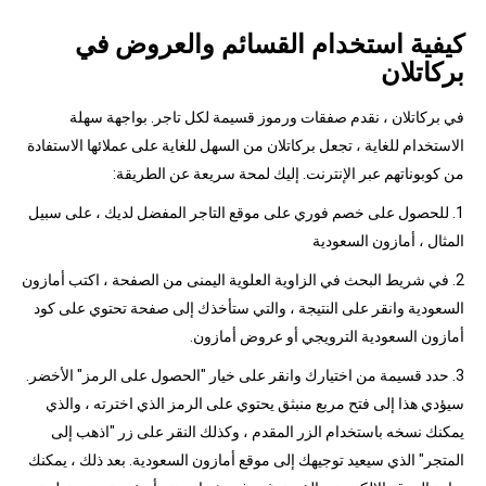
كيفية استخدام القسائم والعروض في
بركاتلان
في بركاتلان ، نقدم صفقات ورموز قسيمة لكل تاجر. بواجهة سهلة
الاستخدام للغاية ، تجعل بركاتلان من السهل للغاية على عملائها الاستفادة
من كوبوناتهم عبر الإنترنت. إليك لمحة سريعة عن الطريقة:
1. للحصول على خصم فوري على موقع التاجر المفضل لديك ، على سبيل
المثال ، أمازون السعودية
2. في شريط البحث في الزاوية العلوية اليمنى من الصفحة ، اكتب أمازون
السعودية وانقر على النتيجة ، والتي ستأخذك إلى صفحة تحتوي على كود
أمازون السعودية الترويجي أو عروض أمازون.
3. حدد قسيمة من اختيارك وانقر على خيار "الحصول على الرمز" الأخضر.
سيؤدي هذا إلى فتح مربع منبثق يحتوي على الرمز الذي اخترته ، والذي
يمكنك نسخه باستخدام الزر المقدم ، وكذلك النقر على زر "اذهب إلى
المتجر" الذي سيعيد توجيهك إلى موقع أمازون السعودية. بعد ذلك ، يمكنك