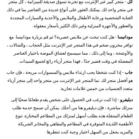
كل
- متجر كبير عبر الإنترنت مع تجربة تسوق صديقة للميزانية ، كل متجر
في متجر واحد لك. يمكنك العثور على أنواع عديدة من العناصر بما في ذلك
العناية الشخصية ورعاية الأطفال والملابس والأحذية والسيارات المجددة
والعطور والأجهزة المنزلية وغير ذلك الكثير بأسعار معقولة.
مودانيسا
- هل كنت تبحث عن ملابس عصرية؟ ثم قم بزيارة مودانيسا. مع
توافر مخزون ضخم في هذا المتجر عبر الإنترنت مثل الحجاب ، والشالات ،
والأوشحة ، وما إلى ذلك ، مما سيسمح لعشاق الموضة باختيار العناصر
المفضلة في وقت قصير جدًا ، فهذا متجر أزياء رائع لجميع السيدات.
جاب
- إذا كنت شخصًا يحب ارتداء ملابس واكسسوارات مريحة ، فإن جاب
هو أفضل متجر لك. نما المتجر عبر الإنترنت من متجر واحد إلى متجر أزياء
متعدد الجنسيات من خمس علامات تجارية.
ديليفرو
- إذا كنت ترغب في الحصول على شخص يقدم طعامًا صحيًا إلى
منزلك مباشرة ، فإن ديليفرو هنا من أجلك. يمكن أن تسمح خدمة طلب
الطعام المتنقلة هذه بطلب أسهل لمنزلك من المطاعم المختارة. تنوع
الأطعمة اللذيذة المتوفرة في المطاعم والمقاهي والمخابز الشريكة
والمزيد يجعل من السهل اختيار وجبة كنت تنتظرها.