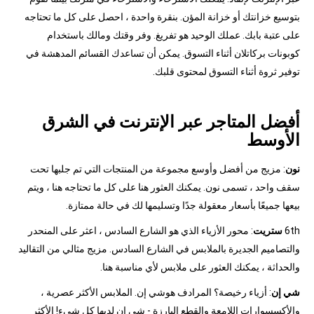
بتوسيع خزانتك أو خزانة المؤن. بنقرة واحدة ، احصل على كل ما تحتاجه
على عتبة بابك. عملك الوحيد هو تفريغ. وفر وقتك ومالك باستخدام
كوبونات بركاتلان أثناء التسوق. يمكن أن تساعدك القسائم المدهشة في
توفير ثروة أثناء التسوق لمحتوى قلبك.
أفضل المتاجر عبر الإنترنت في الشرق
الأوسط
نون
: مزيج من أفضل وأوسع مجموعة من المنتجات التي تم جلبها تحت
سقف واحد ، تسمى نون. يمكنك العثور هنا على كل ما تحتاجه هنا ، ويتم
بيعها جميعًا بأسعار معقولة جدًا وتسليمها لك في حالة ممتازة.
6th
ستريت
: محور الأزياء الذي هو الشارع السادس ، اعثر على المنحدر
والتصاميم الجديرة بالملابس في الشارع السادس. مزيج مثالي من التقاليد
والحداثة ، يمكنك العثور على ملابس لأي مناسبة هنا.
شي إن
: أزياء رخيصة؟ المرادف هوشي إن. الملابس الأكثر عصرية ،
والأكسسوارات اللامعة والقطع البارزة - شي إن لديها كل شيء! الأكثر