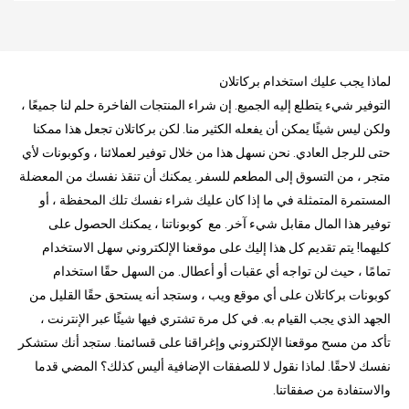
لماذا يجب عليك استخدام بركاتلان
التوفير شيء يتطلع إليه الجميع. إن شراء المنتجات الفاخرة حلم لنا جميعًا ،
ولكن ليس شيئًا يمكن أن يفعله الكثير منا. لكن بركاتلان تجعل هذا ممكنا
حتى للرجل العادي. نحن نسهل هذا من خلال توفير لعملائنا ، وكوبونات لأي
متجر ، من التسوق إلى المطعم للسفر. يمكنك أن تنقذ نفسك من المعضلة
المستمرة المتمثلة في ما إذا كان عليك شراء نفسك تلك المحفظة ، أو
توفير هذا المال مقابل شيء آخر. مع كوبوناتنا ، يمكنك الحصول على
كليهما! يتم تقديم كل هذا إليك على موقعنا الإلكتروني سهل الاستخدام
تمامًا ، حيث لن تواجه أي عقبات أو أعطال. من السهل حقًا استخدام
كوبونات بركاتلان على أي موقع ويب ، وستجد أنه يستحق حقًا القليل من
الجهد الذي يجب القيام به. في كل مرة تشتري فيها شيئًا عبر الإنترنت ،
تأكد من مسح موقعنا الإلكتروني وإغراقنا على قسائمنا. ستجد أنك ستشكر
نفسك لاحقًا. لماذا نقول لا للصفقات الإضافية أليس كذلك؟ المضي قدما
والاستفادة من صفقاتنا.