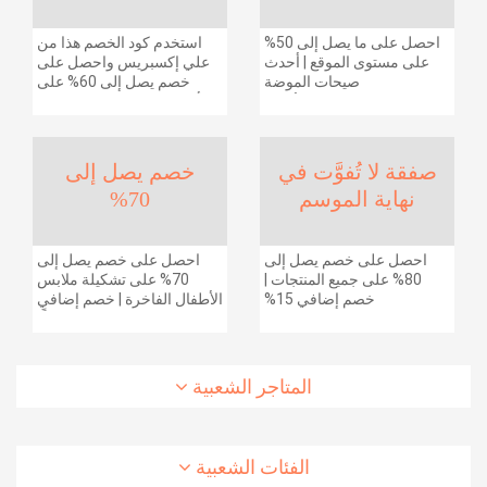
احصل على ما يصل إلى 50%
استخدم كود الخصم هذا من
على مستوى الموقع | أحدث
علي إكسبريس واحصل على
صيحات الموضة
خصم يصل إلى 60% على
والإكسسوارات والأحذية
أجهزة الكمبيوتر وملحقاتها |
وديكور المنزل والإلكترونيات
احصل على خصم إضافي
والبقالة وغيرها الكثير | ًالشحن
بقيمة 155 دولارًا أمريكيًا على
مجانا
الطلبات التي تزيد قيمتها عن
صفقة لا تُفوَّت في
خصم يصل إلى
1425 ريالًا سعوديًا | شحن مج
نهاية الموسم
70%
احصل على خصم يصل إلى
احصل على خصم يصل إلى
80% على جميع المنتجات |
70% على تشكيلة ملابس
خصم إضافي 15%
الأطفال الفاخرة | خصم إضافي
20% (يُطبّق الخصم تلقائياً)
المتاجر الشعبية
الفئات الشعبية