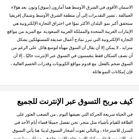
الاسمان الأقوى في الشرق الأوسط هما أمازون (سوق) ونون. بعد هؤلاء
العمالقة ، تشير التقديرات إلى أن منطقة الشرق الأوسط وشمال إفريقيا
ستحقق أكبر نمو. البلدان الأكثر نموًا في اختراق التجارة الإلكترونية هي
الإمارات العربية المتحدة والمملكة العربية السعودية. مع المزيد من مواقع
التجارة الإلكترونية التي تبرز نماذج أعمال صديقة للمستهلكين بشكل
متزايد ، لا يمكن إلا أن يقال أن السوق مهيأة لتوسع هائل. على الرغم من
أن نصف السكان فقط ينغمسون في التسوق عبر الإنترنت حاليًا ، إلا أن
السوق ضخم بالفعل. مع قدوم مواقع الكوبونات وقدرات الخصم العالية ،
فإن إمكانات النمو هائلة.
كيف مربح التسوق عبر الإنترنت للجميع
في الحياة سريعة الحركة التي نعيشها اليوم ، من الصعب العثور على
الطاقة للقيام بأشياء مثل متجر. نحن نفضل جميعًا قضاء أيام الأحد في
المنزل للاسترخاء ، وبالتالي تفوت أشجار التسوق لدينا. هنا يأتي التسوق
عبر الإنترنت لإنقاذ. يمكنك الاسترخاء والاسترخاء في منزلك بينما تقوم