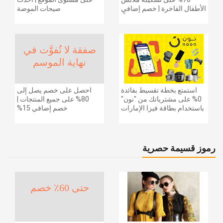
الأطفال الفاخرة | خصم إضافي
صيحات الموضة
20% (يُطبّق الخصم تلقائياً)
والإكسسوارات والأحذية
وديكور المنزل والإلكترونيات
والبقالة وغيرها الكثير | ًالشحن
مجانا
صفقة لا تُفوَّت في
نهاية الموسم
استمتع بخطة تقسيط بفائدة
احصل على خصم يصل إلى
0% على مشترياتك من "نون"
80% على جميع المنتجات |
باستخدام بطاقة فيزا الإمارات
خصم إضافي 15%
دبي الوطني.
رموز قسيمة حصرية
حتى 60٪ خصم