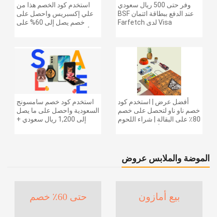
وفر حتى 500 ريال سعودي
استخدم كود الخصم هذا من
عند الدفع ببطاقة ائتمان BSF
علي إكسبريس واحصل على
Visa لدى Farfetch
خصم يصل إلى 60% على
أجهزة الكمبيوتر وملحقاتها |
احصل على خصم إضافي
بقيمة 155 دولارًا أمريكيًا على
الطلبات التي تزيد قيمتها عن
1425 ريالًا سعوديًا | شحن مج
أفضل عرض | استخدم كود
استخدم كود خصم سامسونج
خصم ناو ناو لتحصل على خصم
السعودية واحصل على ما يصل
80٪ على البقالة | شراء اللحوم
إلى 1,200 ريال سعودي +
والفواكه والأطعمة المجمدة
خصم إضافي 6% على سلسلة
والضروريات اليومية والمزيد |
جالاكسي S26 | ًالشحن مجانا
خصم إضافي 5٪ | أفضل عرض
الموضة والملابس عروض
بيع أمازون
حتى 60٪ خصم