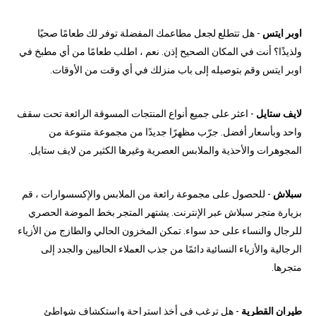
اوبر ايتس
- هل تتطلع لجعل مطاعمك المفضلة توفر لك طعامًا صحيًا
ولذيذًا؟ أنت في المكان الصحيح إذن. نعم ، اطلب طعامًا من أي مطبخ في
اوبر ايتس وقم بتوصيله إلى باب منزلك في أي وقت من الأوقات.
لايف ستايل
- اعثر على جميع أنواع المنتجات المسوقة الرائعة تحت سقف
واحد وبأسعار أفضل. جرّب مظهرًا جديدًا من مجموعة متنوعة من
المجوهرات والأحذية والملابس العصرية وغيرها الكثير من لايف ستايل.
سبلاش
- للحصول على مجموعة رائعة من الملابس والإكسسوارات ، قم
بزيارة متجر سبلاش عبر الإنترنت. يشتهر المتجر بخط الموضة الحصري
للرجال والنساء على حد سواء. تمكن المخزون الحالي والطازج من الأزياء
الرجالية والأزياء النسائية دائمًا من جذب العملاء الحاليين والجدد إلى
متجرها.
طيران القطرية
- هل ترغب في أخذ استراحة واستكشاف شواطئ