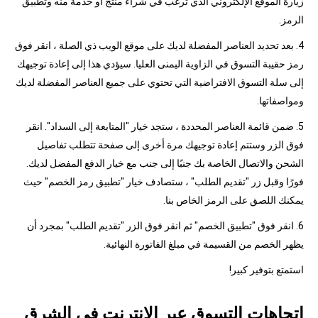
زيارة الموقع الإلكتروني الذي ترغب في شراء منتج أو خدمة منه وتطبيق
الرمز.
4. بعد تحديد العناصر المفضلة لديك على موقع الويب ذي الصلة ، انقر فوق
رمز حقيبة التسوق في الزاوية اليمنى العليا. سيؤدي هذا إلى إعادة توجيهك
إلى سلة التسوق الافتراضية التي تحتوي على جميع العناصر المفضلة لديك
ومواصفاتها.
5. ضمن قائمة العناصر المحددة ، ستجد خيار "المتابعة إلى السداد". انقر
فوق الزر وستتم إعادة توجيهك مرة أخرى إلى صفحة تتطلب تفاصيل
الشحن والاتصال الخاصة بك جنبًا إلى جنب مع خيار الدفع المفضل لديك.
فورًا وقبل زر "تقديم الطلب" ، ستصادف خيار "تطبيق رمز الخصم" حيث
يمكنك اللصق على الرمز الخاص بنا.
6. انقر فوق "تطبيق الخصم" ثم انقر فوق الزر "تقديم الطلب" بمجرد أن
يظهر الخصم من القسيمة في مبلغ الفاتورة النهائية.
استمتع بتوفير كبير!
اتجاهات التسوق عبر الإنترنت في الشرق