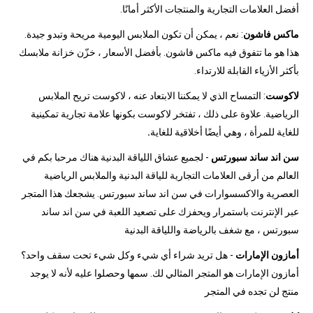
أفضل العلامات التجارية والمنتجات الأكثر أمانًا.
ماكس فاشون
: نعم ، يمكن أن تكون الملابس اليومية مريحة وتبدو جيدة.
هذا هو ما تتفوق فيه ماكس فاشون. بأفضل الأسعار ، خزّن خزانة ملابسك
بأكثر الأزياء القابلة للارتداء.
لاكوست
: التمساح الذي لا يمكننا الابتعاد عنه ، لاكوست تريح الملابس
الرياضية. علاوة على ذلك ، تفتخر لاكوست بكونها علامة تجارية تمكينية
للغاية للمرأة ، وهي أيضًا أخلاقية للغاية
.
سن اند ساند سبورتس
- لجميع عشاق اللياقة البدنية هناك مرحبا بكم في
العالم من أرقى العلامات التجارية للياقة البدنية والملابس الرياضية
العصرية والاكسسوارات في سن اند ساند سبورتس. يشجعك هذا المتجر
عبر الإنترنت باستمرار ويحفزك على تصعيد اللعبة في سن اند ساند
سبورتس ، مع شغف بالرياضة واللياقة البدنية
أمازون الإمارات
- هل تريد شراء أي شيء وكل شيء تحت سقف واحد؟
أمازون الإمارات هو المتجر المثالي لك. سمها وحصلوا عليه لأنه لا يوجد
منتج لن تجده في المتجر