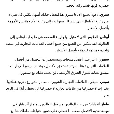
حصرية كونها قسم زائد الحجم.
سبري
: دعوة لجميع الآباء! سبري هنا لتجعل حياتك أسهل بكثير. كل شيء
من رعاية الأطفال حتى سن 10 سنوات ، إلى رعاية الأم وملابس الأمومة
بأفضل الأسعار.
أوناس
: الملابس التي لا مثيل لها وأزياء المصمم هي ما يجلبه أوناس إلى
الطاولة. لقد تمكنوا من الجمع بين جميع أفضل العلامات التجارية في منصة
واحدة ومنحهم للعملاء بأفضل الأسعار.
سيفورا:
اعثر على أفضل منتجات ومستحضرات التجميل من أفضل
العلامات التجارية هنا. بشرتك تستحق الأفضل ، وتقدم سيفورا الإمارات.
منسق بعناية لسوق الشرق الأوسط ، لن تخيب ظنك مع سيفورا.
سيفي
: سيفي ، العلامات التجارية الشهيرة لمصمم الشوارع ، تزود عملائها
بخيارات لا حصر لها من علامات تجارية لا حصر لها. لن تخطئ أبدًا في الزي
من
ماماز آند باباز:
من صنع الوالدين من قبل الوالدين ، ماماز آند باباز في
مهمة تقديم الأفضل لطفلك. احصلي على جميع احتياجات طفلك هنا مع