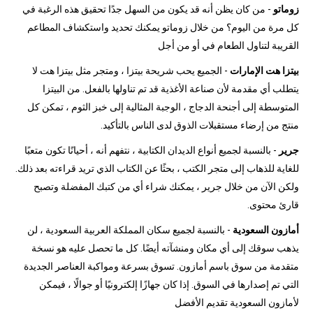
زوماتو
- من كان يظن أنه قد يكون من السهل جدًا تحقيق هذه الرغبة في
كل مرة من اليوم؟ من خلال زوماتو يمكنك تحديد واستكشاف المطاعم
القريبة لتناول الطعام في أو من أجل
بيتزا هت الإمارات
- الجميع يحب شريحة بيتزا ، ومتجر مثل بيتزا هت لا
يتطلب أي مقدمة لأن صناعة الأغذية قد تم تناولها بالفعل. من البيتزا
المتوسطة إلى أجنحة الدجاج ، الوجبة المثالية إلى خبز الثوم ، تمكن كل
منتج من إرضاء مستقبلات الذوق لدى الناس بالتأكيد.
جرير
- بالنسبة لجميع أنواع الديدان الكتابية ، نتفهم أنه ، أحيانًا تكون متعبًا
للغاية للذهاب إلى متجر الكتب ، بحثًا عن الكتاب الذي تريد قراءته بعد ذلك.
ولكن الآن من خلال جرير ، يمكنك شراء أي من كتبك المفضلة وتصبح
قارئ محتوى.
أمازون السعودية
- بالنسبة لجميع سكان المملكة العربية السعودية ، لن
يذهب سوقك إلى أي مكان ومنشآته أيضًا. كل ما تحصل عليه هو نسخة
متقدمة من سوق باسم أمازون. تسوق بسرعة ومواكبة العناصر الجديدة
التي تم إصدارها في السوق. إذا كان جهازًا إلكترونيًا أو جوالًا ، فيمكن
لأمازون السعودية تقديم الأفضل