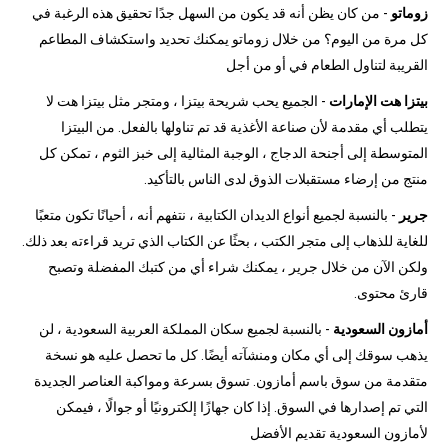
زوماتو
- من كان يظن أنه قد يكون من السهل جدًا تحقيق هذه الرغبة في
كل مرة من اليوم؟ من خلال زوماتو يمكنك تحديد واستكشاف المطاعم
القريبة لتناول الطعام في أو من أجل
بيتزا هت الإمارات
- الجميع يحب شريحة بيتزا ، ومتجر مثل بيتزا هت لا
يتطلب أي مقدمة لأن صناعة الأغذية قد تم تناولها بالفعل. من البيتزا
المتوسطة إلى أجنحة الدجاج ، الوجبة المثالية إلى خبز الثوم ، تمكن كل
منتج من إرضاء مستقبلات الذوق لدى الناس بالتأكيد.
جرير
- بالنسبة لجميع أنواع الديدان الكتابية ، نتفهم أنه ، أحيانًا تكون متعبًا
للغاية للذهاب إلى متجر الكتب ، بحثًا عن الكتاب الذي تريد قراءته بعد ذلك.
ولكن الآن من خلال جرير ، يمكنك شراء أي من كتبك المفضلة وتصبح
قارئ محتوى.
أمازون السعودية
- بالنسبة لجميع سكان المملكة العربية السعودية ، لن
يذهب سوقك إلى أي مكان ومنشآته أيضًا. كل ما تحصل عليه هو نسخة
متقدمة من سوق باسم أمازون. تسوق بسرعة ومواكبة العناصر الجديدة
التي تم إصدارها في السوق. إذا كان جهازًا إلكترونيًا أو جوالًا ، فيمكن
لأمازون السعودية تقديم الأفضل