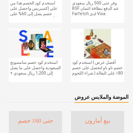
وفر حتى 500 ريال سعودي
استخدم كود الخصم هذا من
عند الدفع ببطاقة ائتمان BSF
علي إكسبريس واحصل على
Visa لدى Farfetch
خصم يصل إلى 60% على
أجهزة الكمبيوتر وملحقاتها |
احصل على خصم إضافي
بقيمة 155 دولارًا أمريكيًا على
الطلبات التي تزيد قيمتها عن
1425 ريالًا سعوديًا | شحن مج
أفضل عرض | استخدم كود
استخدم كود خصم سامسونج
خصم ناو ناو لتحصل على خصم
السعودية واحصل على ما يصل
80٪ على البقالة | شراء اللحوم
إلى 1,200 ريال سعودي +
والفواكه والأطعمة المجمدة
خصم إضافي 6% على سلسلة
والضروريات اليومية والمزيد |
جالاكسي S26 | ًالشحن مجانا
خصم إضافي 5٪ | أفضل عرض
الموضة والملابس عروض
بيع أمازون
حتى 60٪ خصم