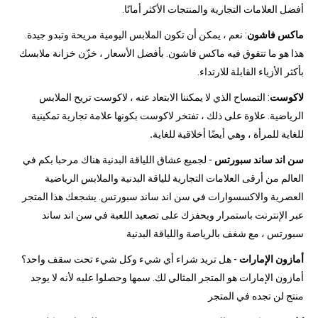
أفضل العلامات التجارية والمنتجات الأكثر أمانًا.
ماكس فاشون
: نعم ، يمكن أن تكون الملابس اليومية مريحة وتبدو جيدة.
هذا هو ما تتفوق فيه ماكس فاشون. بأفضل الأسعار ، خزّن خزانة ملابسك
بأكثر الأزياء القابلة للارتداء.
لاكوست
: التمساح الذي لا يمكننا الابتعاد عنه ، لاكوست تريح الملابس
الرياضية. علاوة على ذلك ، تفتخر لاكوست بكونها علامة تجارية تمكينية
للغاية للمرأة ، وهي أيضًا أخلاقية للغاية
.
سن اند ساند سبورتس
- لجميع عشاق اللياقة البدنية هناك مرحبا بكم في
العالم من أرقى العلامات التجارية للياقة البدنية والملابس الرياضية
العصرية والاكسسوارات في سن اند ساند سبورتس. يشجعك هذا المتجر
عبر الإنترنت باستمرار ويحفزك على تصعيد اللعبة في سن اند ساند
سبورتس ، مع شغف بالرياضة واللياقة البدنية
أمازون الإمارات
- هل تريد شراء أي شيء وكل شيء تحت سقف واحد؟
أمازون الإمارات هو المتجر المثالي لك. سمها وحصلوا عليه لأنه لا يوجد
منتج لن تجده في المتجر