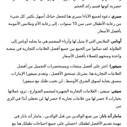
حصرية كونها قسم زائد الحجم.
سبري
: دعوة لجميع الآباء! سبري هنا لتجعل حياتك أسهل بكثير. كل شيء
من رعاية الأطفال حتى سن 10 سنوات ، إلى رعاية الأم وملابس الأمومة
بأفضل الأسعار.
أوناس
: الملابس التي لا مثيل لها وأزياء المصمم هي ما يجلبه أوناس إلى
الطاولة. لقد تمكنوا من الجمع بين جميع أفضل العلامات التجارية في منصة
واحدة ومنحهم للعملاء بأفضل الأسعار.
سيفورا:
اعثر على أفضل منتجات ومستحضرات التجميل من أفضل
العلامات التجارية هنا. بشرتك تستحق الأفضل ، وتقدم سيفورا الإمارات.
منسق بعناية لسوق الشرق الأوسط ، لن تخيب ظنك مع سيفورا.
سيفي
: سيفي ، العلامات التجارية الشهيرة لمصمم الشوارع ، تزود عملائها
بخيارات لا حصر لها من علامات تجارية لا حصر لها. لن تخطئ أبدًا في الزي
من
ماماز آند باباز:
من صنع الوالدين من قبل الوالدين ، ماماز آند باباز في
مهمة تقديم الأفضل لطفلك. احصلي على جميع احتياجات طفلك هنا مع