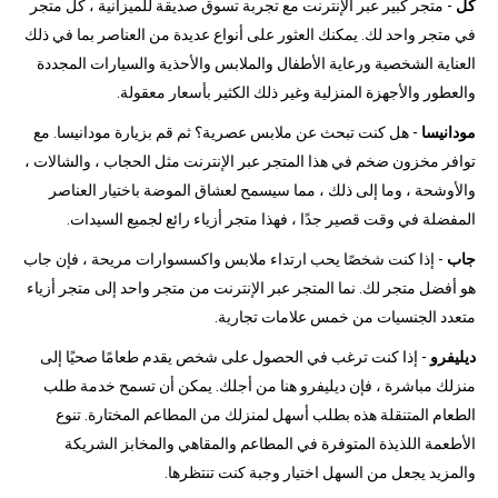
كل
- متجر كبير عبر الإنترنت مع تجربة تسوق صديقة للميزانية ، كل متجر
في متجر واحد لك. يمكنك العثور على أنواع عديدة من العناصر بما في ذلك
العناية الشخصية ورعاية الأطفال والملابس والأحذية والسيارات المجددة
والعطور والأجهزة المنزلية وغير ذلك الكثير بأسعار معقولة.
مودانيسا
- هل كنت تبحث عن ملابس عصرية؟ ثم قم بزيارة مودانيسا. مع
توافر مخزون ضخم في هذا المتجر عبر الإنترنت مثل الحجاب ، والشالات ،
والأوشحة ، وما إلى ذلك ، مما سيسمح لعشاق الموضة باختيار العناصر
المفضلة في وقت قصير جدًا ، فهذا متجر أزياء رائع لجميع السيدات.
جاب
- إذا كنت شخصًا يحب ارتداء ملابس واكسسوارات مريحة ، فإن جاب
هو أفضل متجر لك. نما المتجر عبر الإنترنت من متجر واحد إلى متجر أزياء
متعدد الجنسيات من خمس علامات تجارية.
ديليفرو
- إذا كنت ترغب في الحصول على شخص يقدم طعامًا صحيًا إلى
منزلك مباشرة ، فإن ديليفرو هنا من أجلك. يمكن أن تسمح خدمة طلب
الطعام المتنقلة هذه بطلب أسهل لمنزلك من المطاعم المختارة. تنوع
الأطعمة اللذيذة المتوفرة في المطاعم والمقاهي والمخابز الشريكة
والمزيد يجعل من السهل اختيار وجبة كنت تنتظرها.