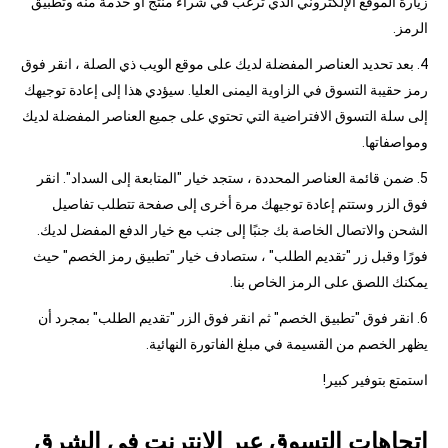
زيارة الموقع الإلكتروني الذي ترغب في شراء منتج أو خدمة منه وتطبيق
الرمز.
4. بعد تحديد العناصر المفضلة لديك على موقع الويب ذي الصلة ، انقر فوق
رمز حقيبة التسوق في الزاوية اليمنى العليا. سيؤدي هذا إلى إعادة توجيهك
إلى سلة التسوق الافتراضية التي تحتوي على جميع العناصر المفضلة لديك
ومواصفاتها.
5. ضمن قائمة العناصر المحددة ، ستجد خيار "المتابعة إلى السداد". انقر
فوق الزر وستتم إعادة توجيهك مرة أخرى إلى صفحة تتطلب تفاصيل
الشحن والاتصال الخاصة بك جنبًا إلى جنب مع خيار الدفع المفضل لديك.
فورًا وقبل زر "تقديم الطلب" ، ستصادف خيار "تطبيق رمز الخصم" حيث
يمكنك اللصق على الرمز الخاص بنا.
6. انقر فوق "تطبيق الخصم" ثم انقر فوق الزر "تقديم الطلب" بمجرد أن
يظهر الخصم من القسيمة في مبلغ الفاتورة النهائية.
استمتع بتوفير كبير!
اتجاهات التسوق عبر الإنترنت في الشرق