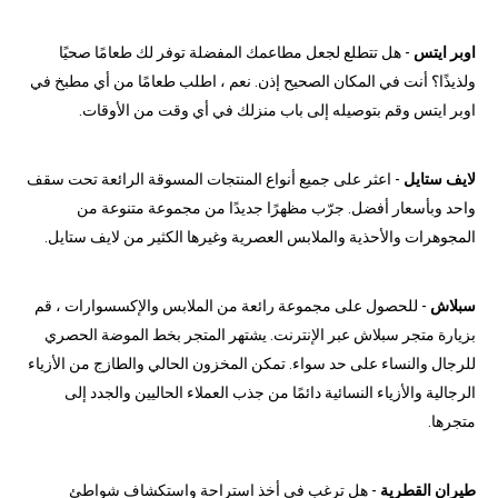
اوبر ايتس
- هل تتطلع لجعل مطاعمك المفضلة توفر لك طعامًا صحيًا
ولذيذًا؟ أنت في المكان الصحيح إذن. نعم ، اطلب طعامًا من أي مطبخ في
اوبر ايتس وقم بتوصيله إلى باب منزلك في أي وقت من الأوقات.
لايف ستايل
- اعثر على جميع أنواع المنتجات المسوقة الرائعة تحت سقف
واحد وبأسعار أفضل. جرّب مظهرًا جديدًا من مجموعة متنوعة من
المجوهرات والأحذية والملابس العصرية وغيرها الكثير من لايف ستايل.
سبلاش
- للحصول على مجموعة رائعة من الملابس والإكسسوارات ، قم
بزيارة متجر سبلاش عبر الإنترنت. يشتهر المتجر بخط الموضة الحصري
للرجال والنساء على حد سواء. تمكن المخزون الحالي والطازج من الأزياء
الرجالية والأزياء النسائية دائمًا من جذب العملاء الحاليين والجدد إلى
متجرها.
طيران القطرية
- هل ترغب في أخذ استراحة واستكشاف شواطئ