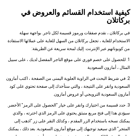
كيفية استخدام القسائم والعروض في
بركاتلان
في بركاتلان ، نقدم صفقات ورموز قسيمة لكل تاجر. بواجهة سهلة
الاستخدام للغاية ، تجعل بركاتلان من السهل للغاية على عملائها الاستفادة
من كوبوناتهم عبر الإنترنت. إليك لمحة سريعة عن الطريقة:
1. للحصول على خصم فوري على موقع التاجر المفضل لديك ، على سبيل
المثال ، أمازون السعودية
2. في شريط البحث في الزاوية العلوية اليمنى من الصفحة ، اكتب أمازون
السعودية وانقر على النتيجة ، والتي ستأخذك إلى صفحة تحتوي على كود
أمازون السعودية الترويجي أو عروض أمازون.
3. حدد قسيمة من اختيارك وانقر على خيار "الحصول على الرمز" الأخضر.
سيؤدي هذا إلى فتح مربع منبثق يحتوي على الرمز الذي اخترته ، والذي
يمكنك نسخه باستخدام الزر المقدم ، وكذلك النقر على زر "اذهب إلى
المتجر" الذي سيعيد توجيهك إلى موقع أمازون السعودية. بعد ذلك ، يمكنك