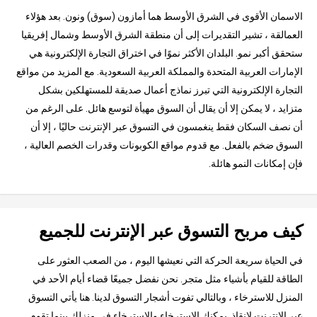
الاسمان الأقوى في الشرق الأوسط هما أمازون (سوق) ونون. بعد هؤلاء
العمالقة ، تشير التقديرات إلى أن منطقة الشرق الأوسط وشمال إفريقيا
ستحقق أكبر نمو. البلدان الأكثر نموًا في اختراق التجارة الإلكترونية هي
الإمارات العربية المتحدة والمملكة العربية السعودية. مع المزيد من مواقع
التجارة الإلكترونية التي تبرز نماذج أعمال صديقة للمستهلكين بشكل
متزايد ، لا يمكن إلا أن يقال أن السوق مهيأة لتوسع هائل. على الرغم من
أن نصف السكان فقط ينغمسون في التسوق عبر الإنترنت حاليًا ، إلا أن
السوق ضخم بالفعل. مع قدوم مواقع الكوبونات وقدرات الخصم العالية ،
فإن إمكانات النمو هائلة.
كيف مربح التسوق عبر الإنترنت للجميع
في الحياة سريعة الحركة التي نعيشها اليوم ، من الصعب العثور على
الطاقة للقيام بأشياء مثل متجر. نحن نفضل جميعًا قضاء أيام الأحد في
المنزل للاسترخاء ، وبالتالي تفوت أشجار التسوق لدينا. هنا يأتي التسوق
عبر الإنترنت لإنقاذ. يمكنك الاسترخاء والاسترخاء في منزلك بينما تقوم