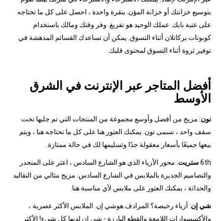
بتوسيع خزانتك أو خزانة المؤن. بنقرة واحدة ، احصل على كل ما تحتاجه
على عتبة بابك. عملك الوحيد هو تفريغ. وفر وقتك ومالك باستخدام
كوبونات بركاتلان أثناء التسوق. يمكن أن تساعدك القسائم المدهشة في
توفير ثروة أثناء التسوق لمحتوى قلبك.
أفضل المتاجر عبر الإنترنت في الشرق
الأوسط
نون
: مزيج من أفضل وأوسع مجموعة من المنتجات التي تم جلبها تحت
سقف واحد ، تسمى نون. يمكنك العثور هنا على كل ما تحتاجه هنا ، ويتم
بيعها جميعًا بأسعار معقولة جدًا وتسليمها لك في حالة ممتازة.
6th
ستريت
: محور الأزياء الذي هو الشارع السادس ، اعثر على المنحدر
والتصاميم الجديرة بالملابس في الشارع السادس. مزيج مثالي من التقاليد
والحداثة ، يمكنك العثور على ملابس لأي مناسبة هنا.
شي إن
: أزياء رخيصة؟ المرادف هوشي إن. الملابس الأكثر عصرية ،
والأكسسوارات اللامعة والقطع البارزة - شي إن لديها كل شيء! الأكثر