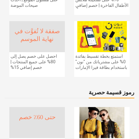
الأطفال الفاخرة | خصم إضافي
صيحات الموضة
20% (يُطبّق الخصم تلقائياً)
والإكسسوارات والأحذية
وديكور المنزل والإلكترونيات
والبقالة وغيرها الكثير | ًالشحن
مجانا
صفقة لا تُفوَّت في
نهاية الموسم
استمتع بخطة تقسيط بفائدة
احصل على خصم يصل إلى
0% على مشترياتك من "نون"
80% على جميع المنتجات |
باستخدام بطاقة فيزا الإمارات
خصم إضافي 15%
دبي الوطني.
رموز قسيمة حصرية
حتى 60٪ خصم