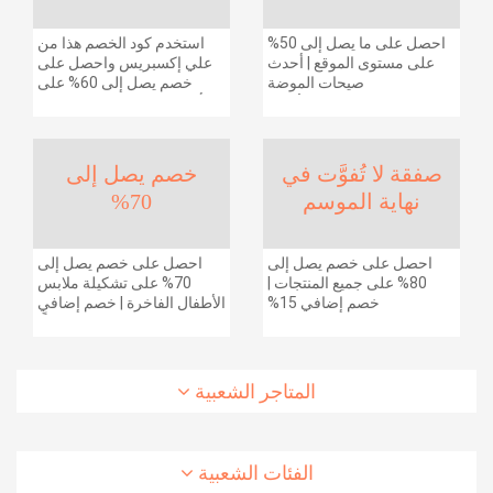
احصل على ما يصل إلى 50%
استخدم كود الخصم هذا من
على مستوى الموقع | أحدث
علي إكسبريس واحصل على
صيحات الموضة
خصم يصل إلى 60% على
والإكسسوارات والأحذية
أجهزة الكمبيوتر وملحقاتها |
وديكور المنزل والإلكترونيات
احصل على خصم إضافي
والبقالة وغيرها الكثير | ًالشحن
بقيمة 155 دولارًا أمريكيًا على
مجانا
الطلبات التي تزيد قيمتها عن
صفقة لا تُفوَّت في
خصم يصل إلى
1425 ريالًا سعوديًا | شحن مج
نهاية الموسم
70%
احصل على خصم يصل إلى
احصل على خصم يصل إلى
80% على جميع المنتجات |
70% على تشكيلة ملابس
خصم إضافي 15%
الأطفال الفاخرة | خصم إضافي
20% (يُطبّق الخصم تلقائياً)
المتاجر الشعبية
الفئات الشعبية