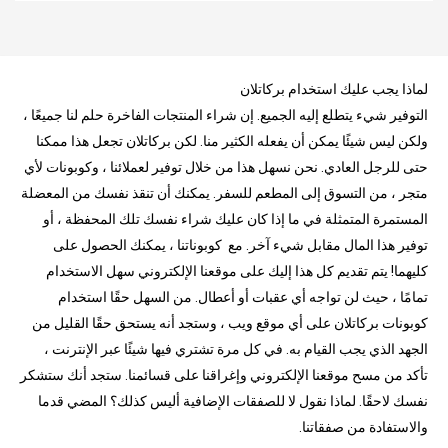
لماذا يجب عليك استخدام بركاتلان
التوفير شيء يتطلع إليه الجميع. إن شراء المنتجات الفاخرة حلم لنا جميعًا ،
ولكن ليس شيئًا يمكن أن يفعله الكثير منا. لكن بركاتلان تجعل هذا ممكنا
حتى للرجل العادي. نحن نسهل هذا من خلال توفير لعملائنا ، وكوبونات لأي
متجر ، من التسوق إلى المطعم للسفر. يمكنك أن تنقذ نفسك من المعضلة
المستمرة المتمثلة في ما إذا كان عليك شراء نفسك تلك المحفظة ، أو
توفير هذا المال مقابل شيء آخر. مع كوبوناتنا ، يمكنك الحصول على
كليهما! يتم تقديم كل هذا إليك على موقعنا الإلكتروني سهل الاستخدام
تمامًا ، حيث لن تواجه أي عقبات أو أعطال. من السهل حقًا استخدام
كوبونات بركاتلان على أي موقع ويب ، وستجد أنه يستحق حقًا القليل من
الجهد الذي يجب القيام به. في كل مرة تشتري فيها شيئًا عبر الإنترنت ،
تأكد من مسح موقعنا الإلكتروني وإغراقنا على قسائمنا. ستجد أنك ستشكر
نفسك لاحقًا. لماذا نقول لا للصفقات الإضافية أليس كذلك؟ المضي قدما
والاستفادة من صفقاتنا.