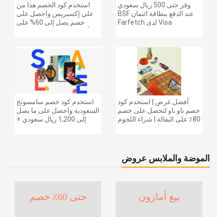
وفر حتى 500 ريال سعودي
استخدم كود الخصم هذا من
عند الدفع ببطاقة ائتمان BSF
علي إكسبريس واحصل على
Visa لدى Farfetch
خصم يصل إلى 60% على
أجهزة الكمبيوتر وملحقاتها |
احصل على خصم إضافي
بقيمة 155 دولارًا أمريكيًا على
الطلبات التي تزيد قيمتها عن
1425 ريالًا سعوديًا | شحن مج
أفضل عرض | استخدم كود
استخدم كود خصم سامسونج
خصم ناو ناو لتحصل على خصم
السعودية واحصل على ما يصل
80٪ على البقالة | شراء اللحوم
إلى 1,200 ريال سعودي +
والفواكه والأطعمة المجمدة
خصم إضافي 6% على سلسلة
والضروريات اليومية والمزيد |
جالاكسي S26 | ًالشحن مجانا
خصم إضافي 5٪ | أفضل عرض
الموضة والملابس عروض
بيع أمازون
حتى 60٪ خصم