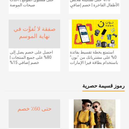
الأطفال الفاخرة | خصم إضافي
صيحات الموضة
20% (يُطبّق الخصم تلقائياً)
والإكسسوارات والأحذية
وديكور المنزل والإلكترونيات
والبقالة وغيرها الكثير | ًالشحن
مجانا
صفقة لا تُفوَّت في
نهاية الموسم
استمتع بخطة تقسيط بفائدة
احصل على خصم يصل إلى
0% على مشترياتك من "نون"
80% على جميع المنتجات |
باستخدام بطاقة فيزا الإمارات
خصم إضافي 15%
دبي الوطني.
رموز قسيمة حصرية
حتى 60٪ خصم