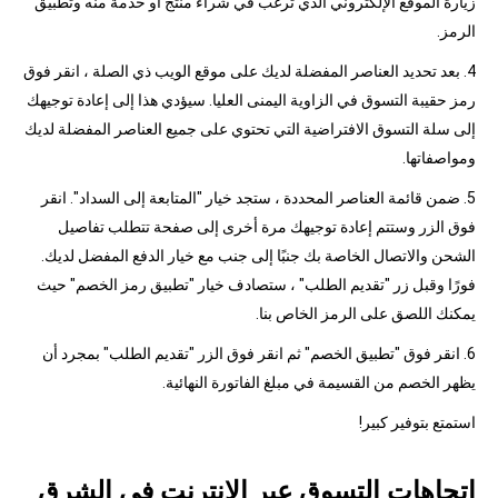
زيارة الموقع الإلكتروني الذي ترغب في شراء منتج أو خدمة منه وتطبيق
الرمز.
4. بعد تحديد العناصر المفضلة لديك على موقع الويب ذي الصلة ، انقر فوق
رمز حقيبة التسوق في الزاوية اليمنى العليا. سيؤدي هذا إلى إعادة توجيهك
إلى سلة التسوق الافتراضية التي تحتوي على جميع العناصر المفضلة لديك
ومواصفاتها.
5. ضمن قائمة العناصر المحددة ، ستجد خيار "المتابعة إلى السداد". انقر
فوق الزر وستتم إعادة توجيهك مرة أخرى إلى صفحة تتطلب تفاصيل
الشحن والاتصال الخاصة بك جنبًا إلى جنب مع خيار الدفع المفضل لديك.
فورًا وقبل زر "تقديم الطلب" ، ستصادف خيار "تطبيق رمز الخصم" حيث
يمكنك اللصق على الرمز الخاص بنا.
6. انقر فوق "تطبيق الخصم" ثم انقر فوق الزر "تقديم الطلب" بمجرد أن
يظهر الخصم من القسيمة في مبلغ الفاتورة النهائية.
استمتع بتوفير كبير!
اتجاهات التسوق عبر الإنترنت في الشرق