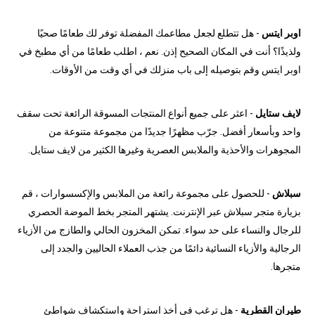
اوبر ايتس
- هل تتطلع لجعل مطاعمك المفضلة توفر لك طعامًا صحيًا
ولذيذًا؟ أنت في المكان الصحيح إذن. نعم ، اطلب طعامًا من أي مطبخ في
اوبر ايتس وقم بتوصيله إلى باب منزلك في أي وقت من الأوقات.
لايف ستايل
- اعثر على جميع أنواع المنتجات المسوقة الرائعة تحت سقف
واحد وبأسعار أفضل. جرّب مظهرًا جديدًا من مجموعة متنوعة من
المجوهرات والأحذية والملابس العصرية وغيرها الكثير من لايف ستايل.
سبلاش
- للحصول على مجموعة رائعة من الملابس والإكسسوارات ، قم
بزيارة متجر سبلاش عبر الإنترنت. يشتهر المتجر بخط الموضة الحصري
للرجال والنساء على حد سواء. تمكن المخزون الحالي والطازج من الأزياء
الرجالية والأزياء النسائية دائمًا من جذب العملاء الحاليين والجدد إلى
متجرها.
طيران القطرية
- هل ترغب في أخذ استراحة واستكشاف شواطئ