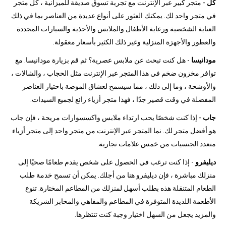
كل
- متجر كبير عبر الإنترنت مع تجربة تسوق صديقة للميزانية ، كل متجر
في متجر واحد لك. يمكنك العثور على أنواع عديدة من العناصر بما في ذلك
العناية الشخصية ورعاية الأطفال والملابس والأحذية والسيارات المجددة
والعطور والأجهزة المنزلية وغير ذلك الكثير بأسعار معقولة.
مودانيسا
- هل كنت تبحث عن ملابس عصرية؟ ثم قم بزيارة مودانيسا. مع
توافر مخزون ضخم في هذا المتجر عبر الإنترنت مثل الحجاب ، والشالات ،
والأوشحة ، وما إلى ذلك ، مما سيسمح لعشاق الموضة باختيار العناصر
المفضلة في وقت قصير جدًا ، فهذا متجر أزياء رائع لجميع السيدات.
جاب
- إذا كنت شخصًا يحب ارتداء ملابس واكسسوارات مريحة ، فإن جاب
هو أفضل متجر لك. نما المتجر عبر الإنترنت من متجر واحد إلى متجر أزياء
متعدد الجنسيات من خمس علامات تجارية.
ديليفرو
- إذا كنت ترغب في الحصول على شخص يقدم طعامًا صحيًا إلى
منزلك مباشرة ، فإن ديليفرو هنا من أجلك. يمكن أن تسمح خدمة طلب
الطعام المتنقلة هذه بطلب أسهل لمنزلك من المطاعم المختارة. تنوع
الأطعمة اللذيذة المتوفرة في المطاعم والمقاهي والمخابز الشريكة
والمزيد يجعل من السهل اختيار وجبة كنت تنتظرها.