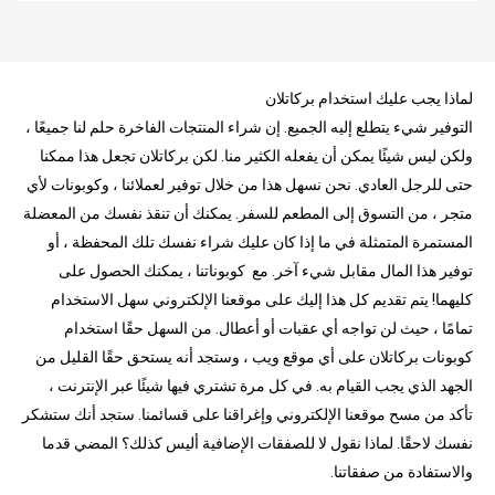
لماذا يجب عليك استخدام بركاتلان
التوفير شيء يتطلع إليه الجميع. إن شراء المنتجات الفاخرة حلم لنا جميعًا ،
ولكن ليس شيئًا يمكن أن يفعله الكثير منا. لكن بركاتلان تجعل هذا ممكنا
حتى للرجل العادي. نحن نسهل هذا من خلال توفير لعملائنا ، وكوبونات لأي
متجر ، من التسوق إلى المطعم للسفر. يمكنك أن تنقذ نفسك من المعضلة
المستمرة المتمثلة في ما إذا كان عليك شراء نفسك تلك المحفظة ، أو
توفير هذا المال مقابل شيء آخر. مع كوبوناتنا ، يمكنك الحصول على
كليهما! يتم تقديم كل هذا إليك على موقعنا الإلكتروني سهل الاستخدام
تمامًا ، حيث لن تواجه أي عقبات أو أعطال. من السهل حقًا استخدام
كوبونات بركاتلان على أي موقع ويب ، وستجد أنه يستحق حقًا القليل من
الجهد الذي يجب القيام به. في كل مرة تشتري فيها شيئًا عبر الإنترنت ،
تأكد من مسح موقعنا الإلكتروني وإغراقنا على قسائمنا. ستجد أنك ستشكر
نفسك لاحقًا. لماذا نقول لا للصفقات الإضافية أليس كذلك؟ المضي قدما
والاستفادة من صفقاتنا.