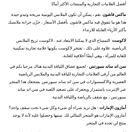
أفضل العلامات التجارية والمنتجات الأكثر أمانًا.
ماكس فاشون
: نعم ، يمكن أن تكون الملابس اليومية مريحة وتبدو جيدة.
هذا هو ما تتفوق فيه ماكس فاشون. بأفضل الأسعار ، خزّن خزانة ملابسك
بأكثر الأزياء القابلة للارتداء.
لاكوست
: التمساح الذي لا يمكننا الابتعاد عنه ، لاكوست تريح الملابس
الرياضية. علاوة على ذلك ، تفتخر لاكوست بكونها علامة تجارية تمكينية
للغاية للمرأة ، وهي أيضًا أخلاقية للغاية
.
سن اند ساند سبورتس
- لجميع عشاق اللياقة البدنية هناك مرحبا بكم في
العالم من أرقى العلامات التجارية للياقة البدنية والملابس الرياضية
العصرية والاكسسوارات في سن اند ساند سبورتس. يشجعك هذا المتجر
عبر الإنترنت باستمرار ويحفزك على تصعيد اللعبة في سن اند ساند
سبورتس ، مع شغف بالرياضة واللياقة البدنية
أمازون الإمارات
- هل تريد شراء أي شيء وكل شيء تحت سقف واحد؟
أمازون الإمارات هو المتجر المثالي لك. سمها وحصلوا عليه لأنه لا يوجد
منتج لن تجده في المتجر