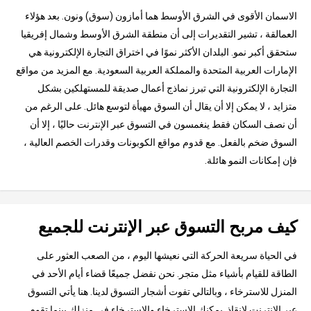
الاسمان الأقوى في الشرق الأوسط هما أمازون (سوق) ونون. بعد هؤلاء
العمالقة ، تشير التقديرات إلى أن منطقة الشرق الأوسط وشمال إفريقيا
ستحقق أكبر نمو. البلدان الأكثر نموًا في اختراق التجارة الإلكترونية هي
الإمارات العربية المتحدة والمملكة العربية السعودية. مع المزيد من مواقع
التجارة الإلكترونية التي تبرز نماذج أعمال صديقة للمستهلكين بشكل
متزايد ، لا يمكن إلا أن يقال أن السوق مهيأة لتوسع هائل. على الرغم من
أن نصف السكان فقط ينغمسون في التسوق عبر الإنترنت حاليًا ، إلا أن
السوق ضخم بالفعل. مع قدوم مواقع الكوبونات وقدرات الخصم العالية ،
فإن إمكانات النمو هائلة.
كيف مربح التسوق عبر الإنترنت للجميع
في الحياة سريعة الحركة التي نعيشها اليوم ، من الصعب العثور على
الطاقة للقيام بأشياء مثل متجر. نحن نفضل جميعًا قضاء أيام الأحد في
المنزل للاسترخاء ، وبالتالي تفوت أشجار التسوق لدينا. هنا يأتي التسوق
عبر الإنترنت لإنقاذ. يمكنك الاسترخاء والاسترخاء في منزلك بينما تقوم