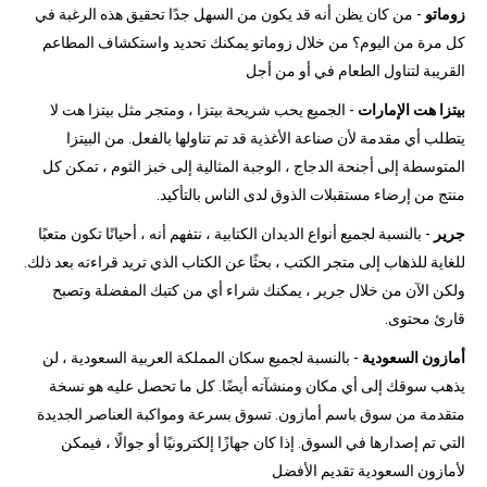
زوماتو
- من كان يظن أنه قد يكون من السهل جدًا تحقيق هذه الرغبة في
كل مرة من اليوم؟ من خلال زوماتو يمكنك تحديد واستكشاف المطاعم
القريبة لتناول الطعام في أو من أجل
بيتزا هت الإمارات
- الجميع يحب شريحة بيتزا ، ومتجر مثل بيتزا هت لا
يتطلب أي مقدمة لأن صناعة الأغذية قد تم تناولها بالفعل. من البيتزا
المتوسطة إلى أجنحة الدجاج ، الوجبة المثالية إلى خبز الثوم ، تمكن كل
منتج من إرضاء مستقبلات الذوق لدى الناس بالتأكيد.
جرير
- بالنسبة لجميع أنواع الديدان الكتابية ، نتفهم أنه ، أحيانًا تكون متعبًا
للغاية للذهاب إلى متجر الكتب ، بحثًا عن الكتاب الذي تريد قراءته بعد ذلك.
ولكن الآن من خلال جرير ، يمكنك شراء أي من كتبك المفضلة وتصبح
قارئ محتوى.
أمازون السعودية
- بالنسبة لجميع سكان المملكة العربية السعودية ، لن
يذهب سوقك إلى أي مكان ومنشآته أيضًا. كل ما تحصل عليه هو نسخة
متقدمة من سوق باسم أمازون. تسوق بسرعة ومواكبة العناصر الجديدة
التي تم إصدارها في السوق. إذا كان جهازًا إلكترونيًا أو جوالًا ، فيمكن
لأمازون السعودية تقديم الأفضل