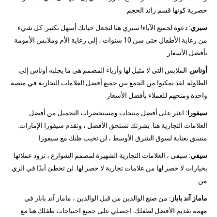
حصرية كونها قسم زائد الحجم.
سبري
: دعوة لجميع الآباء! سبري هنا لتجعل حياتك أسهل بكثير. كل شيء
من رعاية الأطفال حتى سن 10 سنوات ، إلى رعاية الأم وملابس الأمومة
بأفضل الأسعار.
أوناس
: الملابس التي لا مثيل لها وأزياء المصمم هي ما يجلبه أوناس إلى
الطاولة. لقد تمكنوا من الجمع بين جميع أفضل العلامات التجارية في منصة
واحدة ومنحهم للعملاء بأفضل الأسعار.
سيفورا:
اعثر على أفضل منتجات ومستحضرات التجميل من أفضل
العلامات التجارية هنا. بشرتك تستحق الأفضل ، وتقدم سيفورا الإمارات.
منسق بعناية لسوق الشرق الأوسط ، لن تخيب ظنك مع سيفورا.
سيفي
: سيفي ، العلامات التجارية الشهيرة لمصمم الشوارع ، تزود عملائها
بخيارات لا حصر لها من علامات تجارية لا حصر لها. لن تخطئ أبدًا في الزي
من
ماماز آند باباز:
من صنع الوالدين من قبل الوالدين ، ماماز آند باباز في
مهمة تقديم الأفضل لطفلك. احصلي على جميع احتياجات طفلك هنا مع