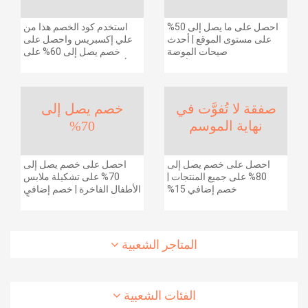
احصل على ما يصل إلى 50%
استخدم كود الخصم هذا من
على مستوى الموقع | أحدث
علي إكسبريس واحصل على
صيحات الموضة
خصم يصل إلى 60% على
والإكسسوارات والأحذية
أجهزة الكمبيوتر وملحقاتها |
وديكور المنزل والإلكترونيات
احصل على خصم إضافي
والبقالة وغيرها الكثير | ًالشحن
بقيمة 155 دولارًا أمريكيًا على
مجانا
الطلبات التي تزيد قيمتها عن
صفقة لا تُفوَّت في
خصم يصل إلى
1425 ريالًا سعوديًا | شحن مج
نهاية الموسم
70%
احصل على خصم يصل إلى
احصل على خصم يصل إلى
80% على جميع المنتجات |
70% على تشكيلة ملابس
خصم إضافي 15%
الأطفال الفاخرة | خصم إضافي
20% (يُطبّق الخصم تلقائياً)
المتاجر الشعبية
الفئات الشعبية