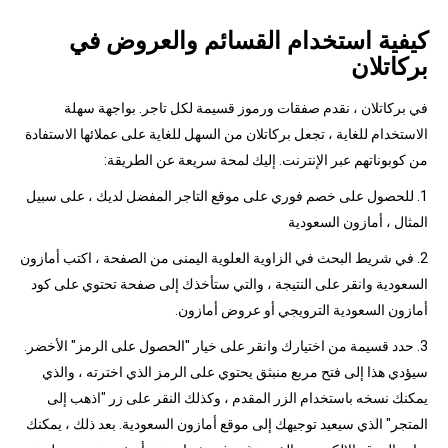
كيفية استخدام القسائم والعروض في
بركاتلان
في بركاتلان ، نقدم صفقات ورموز قسيمة لكل تاجر. بواجهة سهلة
الاستخدام للغاية ، تجعل بركاتلان من السهل للغاية على عملائها الاستفادة
من كوبوناتهم عبر الإنترنت. إليك لمحة سريعة عن الطريقة:
1. للحصول على خصم فوري على موقع التاجر المفضل لديك ، على سبيل
المثال ، أمازون السعودية
2. في شريط البحث في الزاوية العلوية اليمنى من الصفحة ، اكتب أمازون
السعودية وانقر على النتيجة ، والتي ستأخذك إلى صفحة تحتوي على كود
أمازون السعودية الترويجي أو عروض أمازون.
3. حدد قسيمة من اختيارك وانقر على خيار "الحصول على الرمز" الأخضر.
سيؤدي هذا إلى فتح مربع منبثق يحتوي على الرمز الذي اخترته ، والذي
يمكنك نسخه باستخدام الزر المقدم ، وكذلك النقر على زر "اذهب إلى
المتجر" الذي سيعيد توجيهك إلى موقع أمازون السعودية. بعد ذلك ، يمكنك