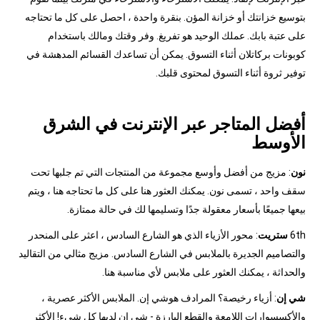
بتوسيع خزانتك أو خزانة المؤن. بنقرة واحدة ، احصل على كل ما تحتاجه
على عتبة بابك. عملك الوحيد هو تفريغ. وفر وقتك ومالك باستخدام
كوبونات بركاتلان أثناء التسوق. يمكن أن تساعدك القسائم المدهشة في
توفير ثروة أثناء التسوق لمحتوى قلبك.
أفضل المتاجر عبر الإنترنت في الشرق
الأوسط
نون
: مزيج من أفضل وأوسع مجموعة من المنتجات التي تم جلبها تحت
سقف واحد ، تسمى نون. يمكنك العثور هنا على كل ما تحتاجه هنا ، ويتم
بيعها جميعًا بأسعار معقولة جدًا وتسليمها لك في حالة ممتازة.
6th
ستريت
: محور الأزياء الذي هو الشارع السادس ، اعثر على المنحدر
والتصاميم الجديرة بالملابس في الشارع السادس. مزيج مثالي من التقاليد
والحداثة ، يمكنك العثور على ملابس لأي مناسبة هنا.
شي إن
: أزياء رخيصة؟ المرادف هوشي إن. الملابس الأكثر عصرية ،
والأكسسوارات اللامعة والقطع البارزة - شي إن لديها كل شيء! الأكثر