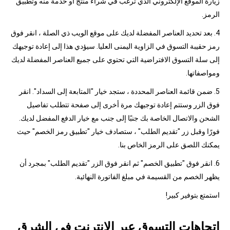
زيارة الموقع الإلكتروني الذي ترغب في شراء منتج أو خدمة منه وتطبيق
الرمز.
4. بعد تحديد العناصر المفضلة لديك على موقع الويب ذي الصلة ، انقر فوق
رمز حقيبة التسوق في الزاوية اليمنى العليا. سيؤدي هذا إلى إعادة توجيهك
إلى سلة التسوق الافتراضية التي تحتوي على جميع العناصر المفضلة لديك
ومواصفاتها.
5. ضمن قائمة العناصر المحددة ، ستجد خيار "المتابعة إلى السداد". انقر
فوق الزر وستتم إعادة توجيهك مرة أخرى إلى صفحة تتطلب تفاصيل
الشحن والاتصال الخاصة بك جنبًا إلى جنب مع خيار الدفع المفضل لديك.
فورًا وقبل زر "تقديم الطلب" ، ستصادف خيار "تطبيق رمز الخصم" حيث
يمكنك اللصق على الرمز الخاص بنا.
6. انقر فوق "تطبيق الخصم" ثم انقر فوق الزر "تقديم الطلب" بمجرد أن
يظهر الخصم من القسيمة في مبلغ الفاتورة النهائية.
استمتع بتوفير كبير!
اتجاهات التسوق عبر الإنترنت في الشرق