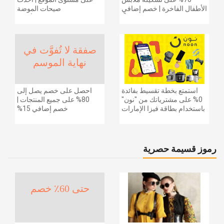
الأطفال الفاخرة | خصم إضافي
صيحات الموضة
20% (يُطبّق الخصم تلقائياً)
والإكسسوارات والأحذية
وديكور المنزل والإلكترونيات
والبقالة وغيرها الكثير | ًالشحن
مجانا
صفقة لا تُفوَّت في
نهاية الموسم
استمتع بخطة تقسيط بفائدة
احصل على خصم يصل إلى
0% على مشترياتك من "نون"
80% على جميع المنتجات |
باستخدام بطاقة فيزا الإمارات
خصم إضافي 15%
دبي الوطني.
رموز قسيمة حصرية
حتى 60٪ خصم