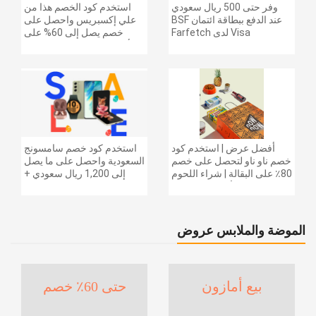
وفر حتى 500 ريال سعودي
استخدم كود الخصم هذا من
عند الدفع ببطاقة ائتمان BSF
علي إكسبريس واحصل على
Visa لدى Farfetch
خصم يصل إلى 60% على
أجهزة الكمبيوتر وملحقاتها |
احصل على خصم إضافي
بقيمة 155 دولارًا أمريكيًا على
الطلبات التي تزيد قيمتها عن
1425 ريالًا سعوديًا | شحن مج
أفضل عرض | استخدم كود
استخدم كود خصم سامسونج
خصم ناو ناو لتحصل على خصم
السعودية واحصل على ما يصل
80٪ على البقالة | شراء اللحوم
إلى 1,200 ريال سعودي +
والفواكه والأطعمة المجمدة
خصم إضافي 6% على سلسلة
والضروريات اليومية والمزيد |
جالاكسي S26 | ًالشحن مجانا
خصم إضافي 5٪ | أفضل عرض
الموضة والملابس عروض
بيع أمازون
حتى 60٪ خصم