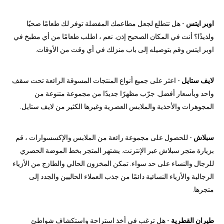
اوبر ايتس
- هل تتطلع لجعل مطاعمك المفضلة توفر لك طعامًا صحيًا
ولذيذًا؟ أنت في المكان الصحيح إذن. نعم ، اطلب طعامًا من أي مطبخ في
اوبر ايتس وقم بتوصيله إلى باب منزلك في أي وقت من الأوقات.
لايف ستايل
- اعثر على جميع أنواع المنتجات المسوقة الرائعة تحت سقف
واحد وبأسعار أفضل. جرّب مظهرًا جديدًا من مجموعة متنوعة من
المجوهرات والأحذية والملابس العصرية وغيرها الكثير من لايف ستايل.
سبلاش
- للحصول على مجموعة رائعة من الملابس والإكسسوارات ، قم
بزيارة متجر سبلاش عبر الإنترنت. يشتهر المتجر بخط الموضة الحصري
للرجال والنساء على حد سواء. تمكن المخزون الحالي والطازج من الأزياء
الرجالية والأزياء النسائية دائمًا من جذب العملاء الحاليين والجدد إلى
متجرها.
طيران القطرية
- هل ترغب في أخذ استراحة واستكشاف شواطئ