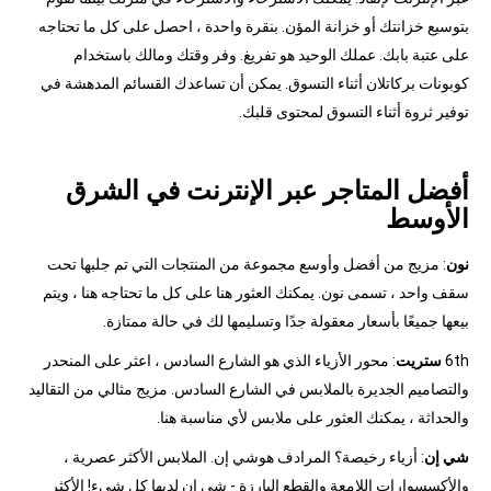
بتوسيع خزانتك أو خزانة المؤن. بنقرة واحدة ، احصل على كل ما تحتاجه
على عتبة بابك. عملك الوحيد هو تفريغ. وفر وقتك ومالك باستخدام
كوبونات بركاتلان أثناء التسوق. يمكن أن تساعدك القسائم المدهشة في
توفير ثروة أثناء التسوق لمحتوى قلبك.
أفضل المتاجر عبر الإنترنت في الشرق
الأوسط
نون
: مزيج من أفضل وأوسع مجموعة من المنتجات التي تم جلبها تحت
سقف واحد ، تسمى نون. يمكنك العثور هنا على كل ما تحتاجه هنا ، ويتم
بيعها جميعًا بأسعار معقولة جدًا وتسليمها لك في حالة ممتازة.
6th
ستريت
: محور الأزياء الذي هو الشارع السادس ، اعثر على المنحدر
والتصاميم الجديرة بالملابس في الشارع السادس. مزيج مثالي من التقاليد
والحداثة ، يمكنك العثور على ملابس لأي مناسبة هنا.
شي إن
: أزياء رخيصة؟ المرادف هوشي إن. الملابس الأكثر عصرية ،
والأكسسوارات اللامعة والقطع البارزة - شي إن لديها كل شيء! الأكثر