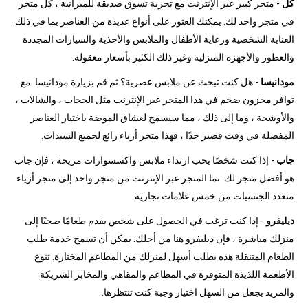
كل
- متجر كبير عبر الإنترنت مع تجربة تسوق صديقة للميزانية ، كل متجر
في متجر واحد لك. يمكنك العثور على أنواع عديدة من العناصر بما في ذلك
العناية الشخصية ورعاية الأطفال والملابس والأحذية والسيارات المجددة
والعطور والأجهزة المنزلية وغير ذلك الكثير بأسعار معقولة.
مودانيسا
- هل كنت تبحث عن ملابس عصرية؟ ثم قم بزيارة مودانيسا. مع
توافر مخزون ضخم في هذا المتجر عبر الإنترنت مثل الحجاب ، والشالات ،
والأوشحة ، وما إلى ذلك ، مما سيسمح لعشاق الموضة باختيار العناصر
المفضلة في وقت قصير جدًا ، فهذا متجر أزياء رائع لجميع السيدات.
جاب
- إذا كنت شخصًا يحب ارتداء ملابس واكسسوارات مريحة ، فإن جاب
هو أفضل متجر لك. نما المتجر عبر الإنترنت من متجر واحد إلى متجر أزياء
متعدد الجنسيات من خمس علامات تجارية.
ديليفرو
- إذا كنت ترغب في الحصول على شخص يقدم طعامًا صحيًا إلى
منزلك مباشرة ، فإن ديليفرو هنا من أجلك. يمكن أن تسمح خدمة طلب
الطعام المتنقلة هذه بطلب أسهل لمنزلك من المطاعم المختارة. تنوع
الأطعمة اللذيذة المتوفرة في المطاعم والمقاهي والمخابز الشريكة
والمزيد يجعل من السهل اختيار وجبة كنت تنتظرها.