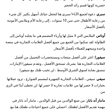
حصرية كونها قسم زائد الحجم.
سبري
: دعوة لجميع الآباء! سبري هنا لتجعل حياتك أسهل بكثير. كل شيء
من رعاية الأطفال حتى سن 10 سنوات ، إلى رعاية الأم وملابس الأمومة
بأفضل الأسعار.
أوناس
: الملابس التي لا مثيل لها وأزياء المصمم هي ما يجلبه أوناس إلى
الطاولة. لقد تمكنوا من الجمع بين جميع أفضل العلامات التجارية في منصة
واحدة ومنحهم للعملاء بأفضل الأسعار.
سيفورا:
اعثر على أفضل منتجات ومستحضرات التجميل من أفضل
العلامات التجارية هنا. بشرتك تستحق الأفضل ، وتقدم سيفورا الإمارات.
منسق بعناية لسوق الشرق الأوسط ، لن تخيب ظنك مع سيفورا.
سيفي
: سيفي ، العلامات التجارية الشهيرة لمصمم الشوارع ، تزود عملائها
بخيارات لا حصر لها من علامات تجارية لا حصر لها. لن تخطئ أبدًا في الزي
من
ماماز آند باباز:
من صنع الوالدين من قبل الوالدين ، ماماز آند باباز في
مهمة تقديم الأفضل لطفلك. احصلي على جميع احتياجات طفلك هنا مع