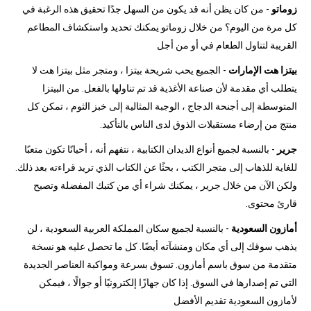
زوماتو
- من كان يظن أنه قد يكون من السهل جدًا تحقيق هذه الرغبة في
كل مرة من اليوم؟ من خلال زوماتو يمكنك تحديد واستكشاف المطاعم
القريبة لتناول الطعام في أو من أجل
بيتزا هت الإمارات
- الجميع يحب شريحة بيتزا ، ومتجر مثل بيتزا هت لا
يتطلب أي مقدمة لأن صناعة الأغذية قد تم تناولها بالفعل. من البيتزا
المتوسطة إلى أجنحة الدجاج ، الوجبة المثالية إلى خبز الثوم ، تمكن كل
منتج من إرضاء مستقبلات الذوق لدى الناس بالتأكيد.
جرير
- بالنسبة لجميع أنواع الديدان الكتابية ، نتفهم أنه ، أحيانًا تكون متعبًا
للغاية للذهاب إلى متجر الكتب ، بحثًا عن الكتاب الذي تريد قراءته بعد ذلك.
ولكن الآن من خلال جرير ، يمكنك شراء أي من كتبك المفضلة وتصبح
قارئ محتوى.
أمازون السعودية
- بالنسبة لجميع سكان المملكة العربية السعودية ، لن
يذهب سوقك إلى أي مكان ومنشآته أيضًا. كل ما تحصل عليه هو نسخة
متقدمة من سوق باسم أمازون. تسوق بسرعة ومواكبة العناصر الجديدة
التي تم إصدارها في السوق. إذا كان جهازًا إلكترونيًا أو جوالًا ، فيمكن
لأمازون السعودية تقديم الأفضل