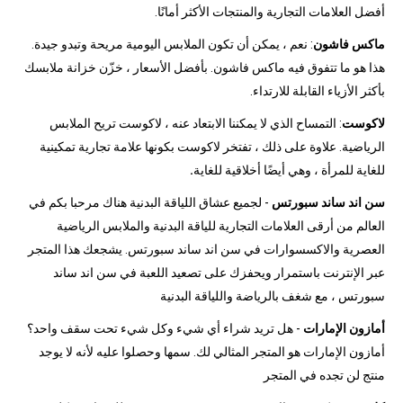
أفضل العلامات التجارية والمنتجات الأكثر أمانًا.
ماكس فاشون
: نعم ، يمكن أن تكون الملابس اليومية مريحة وتبدو جيدة.
هذا هو ما تتفوق فيه ماكس فاشون. بأفضل الأسعار ، خزّن خزانة ملابسك
بأكثر الأزياء القابلة للارتداء.
لاكوست
: التمساح الذي لا يمكننا الابتعاد عنه ، لاكوست تريح الملابس
الرياضية. علاوة على ذلك ، تفتخر لاكوست بكونها علامة تجارية تمكينية
للغاية للمرأة ، وهي أيضًا أخلاقية للغاية
.
سن اند ساند سبورتس
- لجميع عشاق اللياقة البدنية هناك مرحبا بكم في
العالم من أرقى العلامات التجارية للياقة البدنية والملابس الرياضية
العصرية والاكسسوارات في سن اند ساند سبورتس. يشجعك هذا المتجر
عبر الإنترنت باستمرار ويحفزك على تصعيد اللعبة في سن اند ساند
سبورتس ، مع شغف بالرياضة واللياقة البدنية
أمازون الإمارات
- هل تريد شراء أي شيء وكل شيء تحت سقف واحد؟
أمازون الإمارات هو المتجر المثالي لك. سمها وحصلوا عليه لأنه لا يوجد
منتج لن تجده في المتجر