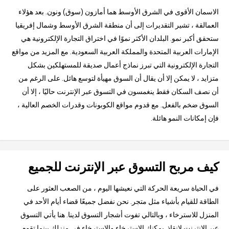
الاسمان الأقوى في الشرق الأوسط هما أمازون (سوق) ونون. بعد هؤلاء
العمالقة ، تشير التقديرات إلى أن منطقة الشرق الأوسط وشمال إفريقيا
ستحقق أكبر نمو. البلدان الأكثر نموًا في اختراق التجارة الإلكترونية هي
الإمارات العربية المتحدة والمملكة العربية السعودية. مع المزيد من مواقع
التجارة الإلكترونية التي تبرز نماذج أعمال صديقة للمستهلكين بشكل
متزايد ، لا يمكن إلا أن يقال أن السوق مهيأة لتوسع هائل. على الرغم من
أن نصف السكان فقط ينغمسون في التسوق عبر الإنترنت حاليًا ، إلا أن
السوق ضخم بالفعل. مع قدوم مواقع الكوبونات وقدرات الخصم العالية ،
فإن إمكانات النمو هائلة.
كيف مربح التسوق عبر الإنترنت للجميع
في الحياة سريعة الحركة التي نعيشها اليوم ، من الصعب العثور على
الطاقة للقيام بأشياء مثل متجر. نحن نفضل جميعًا قضاء أيام الأحد في
المنزل للاسترخاء ، وبالتالي تفوت أشجار التسوق لدينا. هنا يأتي التسوق
عبر الإنترنت لإنقاذ. يمكنك الاسترخاء والاسترخاء في منزلك بينما تقوم