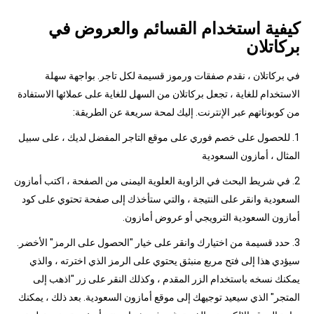
كيفية استخدام القسائم والعروض في
بركاتلان
في بركاتلان ، نقدم صفقات ورموز قسيمة لكل تاجر. بواجهة سهلة
الاستخدام للغاية ، تجعل بركاتلان من السهل للغاية على عملائها الاستفادة
من كوبوناتهم عبر الإنترنت. إليك لمحة سريعة عن الطريقة:
1. للحصول على خصم فوري على موقع التاجر المفضل لديك ، على سبيل
المثال ، أمازون السعودية
2. في شريط البحث في الزاوية العلوية اليمنى من الصفحة ، اكتب أمازون
السعودية وانقر على النتيجة ، والتي ستأخذك إلى صفحة تحتوي على كود
أمازون السعودية الترويجي أو عروض أمازون.
3. حدد قسيمة من اختيارك وانقر على خيار "الحصول على الرمز" الأخضر.
سيؤدي هذا إلى فتح مربع منبثق يحتوي على الرمز الذي اخترته ، والذي
يمكنك نسخه باستخدام الزر المقدم ، وكذلك النقر على زر "اذهب إلى
المتجر" الذي سيعيد توجيهك إلى موقع أمازون السعودية. بعد ذلك ، يمكنك