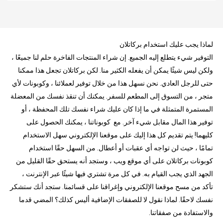
لماذا يجب عليك استخدام بركاتلان
التوفير شيء يتطلع إليه الجميع. إن شراء المنتجات الفاخرة حلم لنا جميعًا ،
ولكن ليس شيئًا يمكن أن يفعله الكثير منا. لكن بركاتلان تجعل هذا ممكنا
حتى للرجل العادي. نحن نسهل هذا من خلال توفير لعملائنا ، وكوبونات لأي
متجر ، من التسوق إلى المطعم للسفر. يمكنك أن تنقذ نفسك من المعضلة
المستمرة المتمثلة في ما إذا كان عليك شراء نفسك تلك المحفظة ، أو
توفير هذا المال مقابل شيء آخر. مع كوبوناتنا ، يمكنك الحصول على
كليهما! يتم تقديم كل هذا إليك على موقعنا الإلكتروني سهل الاستخدام
تمامًا ، حيث لن تواجه أي عقبات أو أعطال. من السهل حقًا استخدام
كوبونات بركاتلان على أي موقع ويب ، وستجد أنه يستحق حقًا القليل من
الجهد الذي يجب القيام به. في كل مرة تشتري فيها شيئًا عبر الإنترنت ،
تأكد من مسح موقعنا الإلكتروني وإغراقنا على قسائمنا. ستجد أنك ستشكر
نفسك لاحقًا. لماذا نقول لا للصفقات الإضافية أليس كذلك؟ المضي قدما
والاستفادة من صفقاتنا.