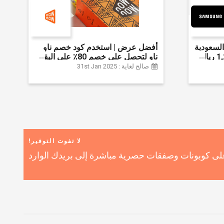
لسعودية
أفضل عرض | استخدم كود خصم ناو
واحصل على ما يصل إلى 1,200 ريال
ناو لتحصل على خصم 80٪ على البقالة
ضافي 6% على
| شراء اللحوم والفواكه والأطعمة
صالح لغاية : 31st Jan 2025
المجمدة والضروريات اليومية والمزيد |
خصم إضافي 5٪ | أفضل عرض
لا تفوت التوفير!
ى كوبونات وصفقات حصرية مباشرة إلى بريدك الوارد