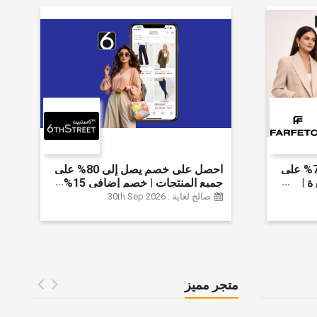
احصل على خصم يصل إلى 70% على
احصل على خصم يصل إلى 80% على
ة |
جميع المنتجات | خصم إضافي 15%
 الخصم
صالح لغاية : 30th Sep 2026
متجر مميز