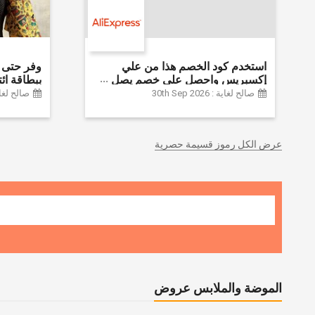
استخدم كود الخصم هذا من علي
إكسبريس واحصل على خصم يصل
إلى 60% على أجهزة الكمبيوتر
Farfetch
صالح لغاية : 30th Sep 2026
صالح لغاية :  2026
وملحقاتها | احصل على خصم إضافي
بقيمة 155 دولارًا أمريكيًا على الطلبات
التي تزيد قيمتها عن 1425 ريالًا سعوديًا
عرض الكل رموز قسيمة حصرية
| شحن مج
الموضة والملابس عروض