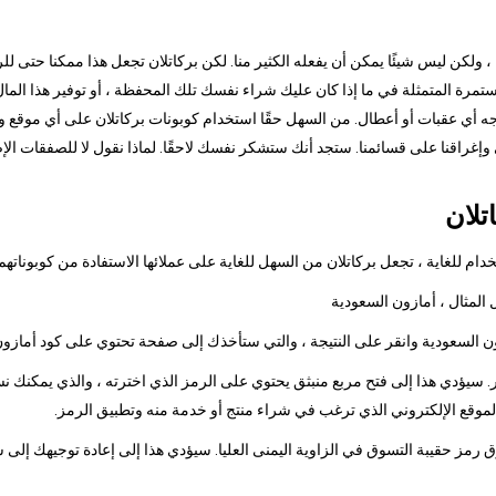
ا ، ولكن ليس شيئًا يمكن أن يفعله الكثير منا. لكن بركاتلان تجعل هذا ممكنا حتى ل
رة المتمثلة في ما إذا كان عليك شراء نفسك تلك المحفظة ، أو توفير هذا المال 
جه أي عقبات أو أعطال. من السهل حقًا استخدام كوبونات بركاتلان على أي موقع وي
ي وإغراقنا على قسائمنا. ستجد أنك ستشكر نفسك لاحقًا. لماذا نقول لا للصفقات ال
تلان
م للغاية ، تجعل بركاتلان من السهل للغاية على عملائها الاستفادة من كوبوناتهم
 سيؤدي هذا إلى فتح مربع منبثق يحتوي على الرمز الذي اخترته ، والذي يمكنك نس
الموقع الإلكتروني الذي ترغب في شراء منتج أو خدمة منه وتطبيق الرمز.
وق رمز حقيبة التسوق في الزاوية اليمنى العليا. سيؤدي هذا إلى إعادة توجيهك إلى