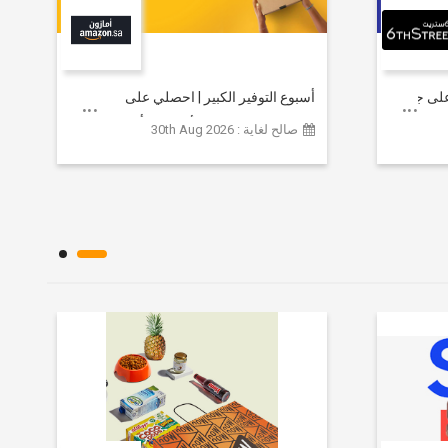
خصم يصل إلى 80% على جميع
أسبوع التوفير الكبير | احصلي على
مستلزمات التجميل الأساسية بأسعار تبدأ
صالح لغاية : 30th Aug 2026
من 79 ريالاً سعودياً.