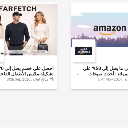
احصل على ما يصل إلى 50% على
موقع | أحدث صيحات
تشكيلة ملابس الأطفال الفاخر
لإكسسوارات والأحذية
خصم إضافي 20% (يُطبّق
07th Nov
صالح لغاية : 30th Sep 2026
نزل والإلكترونيات والبقالة
تلقائياً)
ثير | ًالشحن مجانا