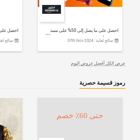
احصل على ما يصل إلى 50% على مستوى
الموقع | أحدث صيحات الموضة
تشكيلة ملا
صالح لغاية : 07th Nov 2024
صالح لغاية :  2026
والإكسسوارات والأحذية وديكور المنزل
إضافي 20% (يُطبّق الخصم تلقائياً)
والإلكترونيات والبقالة وغيرها الكثير | ًالشحن
مجانا
عرض الكل أفضل عروض اليوم
رموز قسيمة حصرية
حتى 60٪ خصم