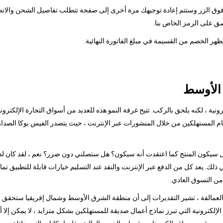
قر فوق الزر وستتم إعادة توجيهك مرة أخرى إلى صفحة تتطلب تفاصيل الشحن والاتصا
ق على الرمز الخاص بنا.
 الأوسط
ونية ، لكنه يلحق بالركب. تتيح غرفة النمو هذه للعديد من أسواق التجارة الإلكترو
 هل سيكون المنتج كما اعتقدت أنه سيكون؟ هل ستصلني دون ضرر؟ نعم ، لقد كان لد
في ذلك. يعد كل من الدفع عبر الإنترنت والنقد عند التسليم خيارات قابلة للتطبيق تمام
من التسوق العادي.
مالقة ، تشير التقديرات إلى أن منطقة الشرق الأوسط وشمال إفريقيا ستحقق أكبر نم
ة الإلكترونية التي تبرز نماذج أعمال صديقة للمستهلكين بشكل متزايد ، لا يمكن إ