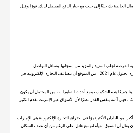
ل الخاصة بك جنبًا إلى جنب مع خيار الدفع المفضل لديك. فورًا وقبل
نية الفرصة لجلب المزيد والمزيد من منتجاتها. وسائل التواصل
الاجتماعي هي سبب كبير للنمو الذي شهدته هذه السوق حتى الآن. يتم إلهام المستهلكين من خلال المنشورات عبر الإنترنت ، حيث يتصدر الفيس بوكا الصدارة. بحلول عام 2021 ، من المتوقع أن تتضاعف التجارة الإلكترونية في
ينا جميعًا هذه الشكوك ، ومع أحدث التطورات ، من المحتمل أن يكون
ًا ، فهي آمنة بنفس القدر. نظرًا لأن الأسواق عبر الإنترنت تقدم الكثير
و. البلدان الأكثر نموًا في اختراق التجارة الإلكترونية هي الإمارات
لا أن يقال أن السوق مهيأة لتوسع هائل. على الرغم من أن نصف السكان