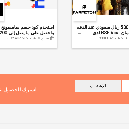
وفر حتى 500 ريال سعودي عند الدفع
استخدم كود خصم سامسونج ا
ببطاقة ائتمان BSF Visa لدى
سعودي + خصم إ
31st Dec
صالح لغاية : 31st Aug 2026
سلسلة جالاكسي S26 | ًالشحن مجانا
الإشتراك
اشترك للحصول عل