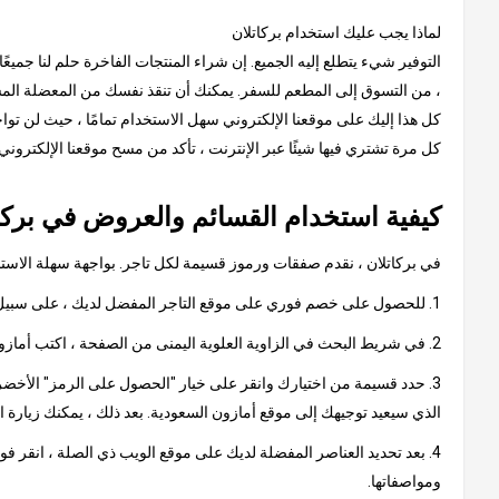
لماذا يجب عليك استخدام بركاتلان
التوفير شيء يتطلع إليه الجميع. إن شراء المنتجات الفاخرة حلم لنا جميعً
، من التسوق إلى المطعم للسفر. يمكنك أن تنقذ نفسك من المعضلة المستم
كل هذا إليك على موقعنا الإلكتروني سهل الاستخدام تمامًا ، حيث لن توا
كل مرة تشتري فيها شيئًا عبر الإنترنت ، تأكد من مسح موقعنا الإلكترون
كيفية استخدام القسائم والعروض في بركا
في بركاتلان ، نقدم صفقات ورموز قسيمة لكل تاجر. بواجهة سهلة الاستخدا
1. للحصول على خصم فوري على موقع التاجر المفضل لديك ، على سبيل المثال ، أمازون السعودية
2. في شريط البحث في الزاوية العلوية اليمنى من الصفحة ، اكتب أمازون السعودية وانقر على النتيجة ، والتي ستأخذك إلى صفحة تحتوي على كود أمازون السعودية الترويجي أو عروض أمازون.
3. حدد قسيمة من اختيارك وانقر على خيار "الحصول على الرمز" الأخضر.
الذي سيعيد توجيهك إلى موقع أمازون السعودية. بعد ذلك ، يمكنك زيارة 
4. بعد تحديد العناصر المفضلة لديك على موقع الويب ذي الصلة ، انقر ف
ومواصفاتها.