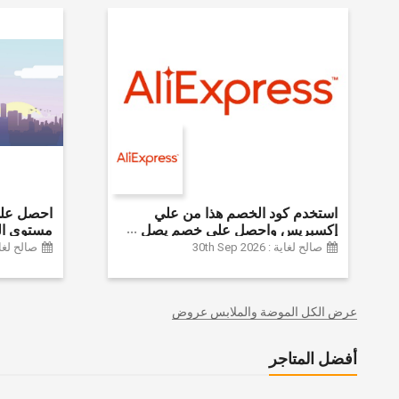
استخدم كود الخصم هذا من علي
إكسبريس واحصل على خصم يصل
مستوى ال
إلى 60% على أجهزة الكمبيوتر
الموضة وا
صالح لغاية : 30th Sep 2026
صالح لغاية :  2024
وملحقاتها | احصل على خصم إضافي
وديكور الم
بقيمة 155 دولارًا أمريكيًا على الطلبات
وغيرها الك
التي تزيد قيمتها عن 1425 ريالًا سعوديًا
عرض الكل الموضة والملابس عروض
| شحن مج
أفضل المتاجر