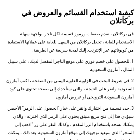
كيفية استخدام القسائم والعروض في
بركاتلان
في بركاتلان ، نقدم صفقات ورموز قسيمة لكل تاجر. بواجهة سهلة
الاستخدام للغاية ، تجعل بركاتلان من السهل للغاية على عملائها الاستفادة
من كوبوناتهم عبر الإنترنت. إليك لمحة سريعة عن الطريقة:
1. للحصول على خصم فوري على موقع التاجر المفضل لديك ، على سبيل
المثال ، أمازون السعودية
2. في شريط البحث في الزاوية العلوية اليمنى من الصفحة ، اكتب أمازون
السعودية وانقر على النتيجة ، والتي ستأخذك إلى صفحة تحتوي على كود
أمازون السعودية الترويجي أو عروض أمازون.
3. حدد قسيمة من اختيارك وانقر على خيار "الحصول على الرمز" الأخضر.
سيؤدي هذا إلى فتح مربع منبثق يحتوي على الرمز الذي اخترته ، والذي
يمكنك نسخه باستخدام الزر المقدم ، وكذلك النقر على زر "اذهب إلى
المتجر" الذي سيعيد توجيهك إلى موقع أمازون السعودية. بعد ذلك ، يمكنك