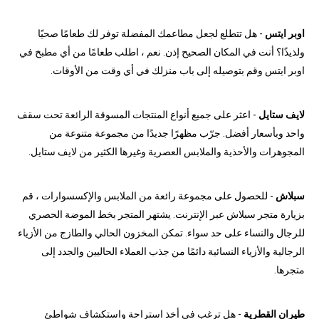
اوبر ايتس
- هل تتطلع لجعل مطاعمك المفضلة توفر لك طعامًا صحيًا
ولذيذًا؟ أنت في المكان الصحيح إذن. نعم ، اطلب طعامًا من أي مطبخ في
اوبر ايتس وقم بتوصيله إلى باب منزلك في أي وقت من الأوقات.
لايف ستايل
- اعثر على جميع أنواع المنتجات المسوقة الرائعة تحت سقف
واحد وبأسعار أفضل. جرّب مظهرًا جديدًا من مجموعة متنوعة من
المجوهرات والأحذية والملابس العصرية وغيرها الكثير من لايف ستايل.
سبلاش
- للحصول على مجموعة رائعة من الملابس والإكسسوارات ، قم
بزيارة متجر سبلاش عبر الإنترنت. يشتهر المتجر بخط الموضة الحصري
للرجال والنساء على حد سواء. تمكن المخزون الحالي والطازج من الأزياء
الرجالية والأزياء النسائية دائمًا من جذب العملاء الحاليين والجدد إلى
متجرها.
طيران القطرية
- هل ترغب في أخذ استراحة واستكشاف شواطئ