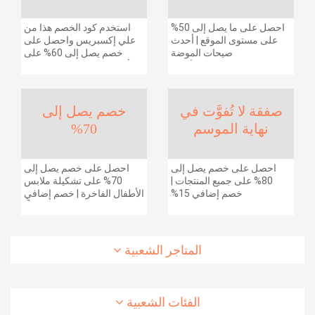
احصل على ما يصل إلى 50%
استخدم كود الخصم هذا من
على مستوى الموقع | أحدث
علي إكسبريس واحصل على
صيحات الموضة
خصم يصل إلى 60% على
والإكسسوارات والأحذية
أجهزة الكمبيوتر وملحقاتها |
وديكور المنزل والإلكترونيات
احصل على خصم إضافي
والبقالة وغيرها الكثير | ًالشحن
بقيمة 155 دولارًا أمريكيًا على
مجانا
الطلبات التي تزيد قيمتها عن
صفقة لا تُفوَّت في
خصم يصل إلى
1425 ريالًا سعوديًا | شحن مج
نهاية الموسم
70%
احصل على خصم يصل إلى
احصل على خصم يصل إلى
80% على جميع المنتجات |
70% على تشكيلة ملابس
خصم إضافي 15%
الأطفال الفاخرة | خصم إضافي
20% (يُطبّق الخصم تلقائياً)
المتاجر الشعبية
الفئات الشعبية