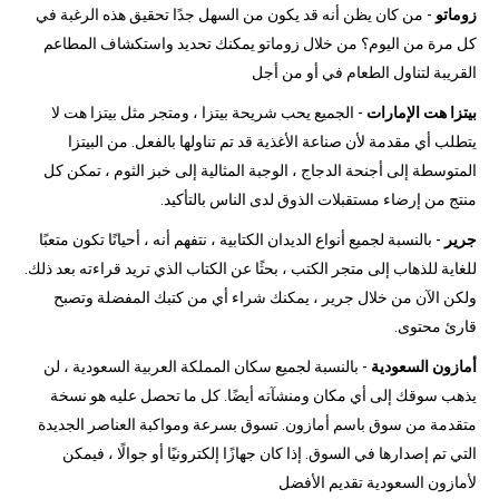
زوماتو
- من كان يظن أنه قد يكون من السهل جدًا تحقيق هذه الرغبة في
كل مرة من اليوم؟ من خلال زوماتو يمكنك تحديد واستكشاف المطاعم
القريبة لتناول الطعام في أو من أجل
بيتزا هت الإمارات
- الجميع يحب شريحة بيتزا ، ومتجر مثل بيتزا هت لا
يتطلب أي مقدمة لأن صناعة الأغذية قد تم تناولها بالفعل. من البيتزا
المتوسطة إلى أجنحة الدجاج ، الوجبة المثالية إلى خبز الثوم ، تمكن كل
منتج من إرضاء مستقبلات الذوق لدى الناس بالتأكيد.
جرير
- بالنسبة لجميع أنواع الديدان الكتابية ، نتفهم أنه ، أحيانًا تكون متعبًا
للغاية للذهاب إلى متجر الكتب ، بحثًا عن الكتاب الذي تريد قراءته بعد ذلك.
ولكن الآن من خلال جرير ، يمكنك شراء أي من كتبك المفضلة وتصبح
قارئ محتوى.
أمازون السعودية
- بالنسبة لجميع سكان المملكة العربية السعودية ، لن
يذهب سوقك إلى أي مكان ومنشآته أيضًا. كل ما تحصل عليه هو نسخة
متقدمة من سوق باسم أمازون. تسوق بسرعة ومواكبة العناصر الجديدة
التي تم إصدارها في السوق. إذا كان جهازًا إلكترونيًا أو جوالًا ، فيمكن
لأمازون السعودية تقديم الأفضل