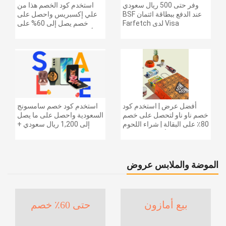
وفر حتى 500 ريال سعودي
استخدم كود الخصم هذا من
عند الدفع ببطاقة ائتمان BSF
علي إكسبريس واحصل على
Visa لدى Farfetch
خصم يصل إلى 60% على
أجهزة الكمبيوتر وملحقاتها |
احصل على خصم إضافي
بقيمة 155 دولارًا أمريكيًا على
الطلبات التي تزيد قيمتها عن
1425 ريالًا سعوديًا | شحن مج
أفضل عرض | استخدم كود
استخدم كود خصم سامسونج
خصم ناو ناو لتحصل على خصم
السعودية واحصل على ما يصل
80٪ على البقالة | شراء اللحوم
إلى 1,200 ريال سعودي +
والفواكه والأطعمة المجمدة
خصم إضافي 6% على سلسلة
والضروريات اليومية والمزيد |
جالاكسي S26 | ًالشحن مجانا
خصم إضافي 5٪ | أفضل عرض
الموضة والملابس عروض
بيع أمازون
حتى 60٪ خصم