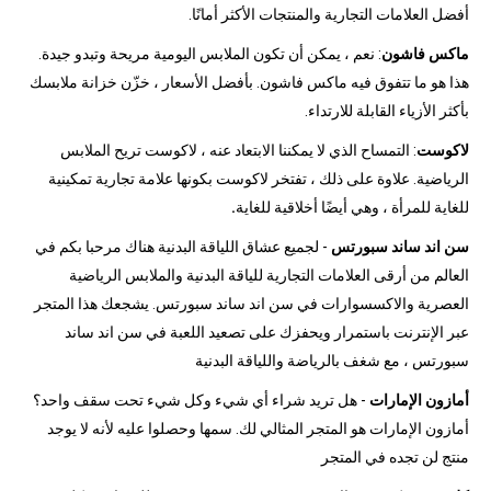
أفضل العلامات التجارية والمنتجات الأكثر أمانًا.
ماكس فاشون
: نعم ، يمكن أن تكون الملابس اليومية مريحة وتبدو جيدة.
هذا هو ما تتفوق فيه ماكس فاشون. بأفضل الأسعار ، خزّن خزانة ملابسك
بأكثر الأزياء القابلة للارتداء.
لاكوست
: التمساح الذي لا يمكننا الابتعاد عنه ، لاكوست تريح الملابس
الرياضية. علاوة على ذلك ، تفتخر لاكوست بكونها علامة تجارية تمكينية
للغاية للمرأة ، وهي أيضًا أخلاقية للغاية
.
سن اند ساند سبورتس
- لجميع عشاق اللياقة البدنية هناك مرحبا بكم في
العالم من أرقى العلامات التجارية للياقة البدنية والملابس الرياضية
العصرية والاكسسوارات في سن اند ساند سبورتس. يشجعك هذا المتجر
عبر الإنترنت باستمرار ويحفزك على تصعيد اللعبة في سن اند ساند
سبورتس ، مع شغف بالرياضة واللياقة البدنية
أمازون الإمارات
- هل تريد شراء أي شيء وكل شيء تحت سقف واحد؟
أمازون الإمارات هو المتجر المثالي لك. سمها وحصلوا عليه لأنه لا يوجد
منتج لن تجده في المتجر