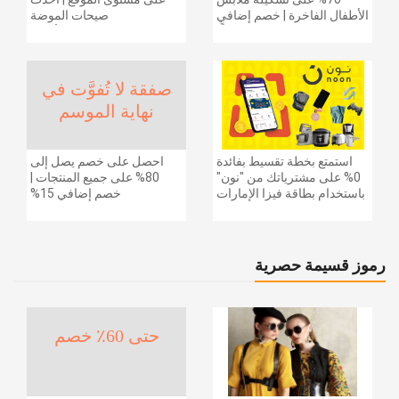
الأطفال الفاخرة | خصم إضافي
صيحات الموضة
20% (يُطبّق الخصم تلقائياً)
والإكسسوارات والأحذية
وديكور المنزل والإلكترونيات
والبقالة وغيرها الكثير | ًالشحن
مجانا
صفقة لا تُفوَّت في
نهاية الموسم
استمتع بخطة تقسيط بفائدة
احصل على خصم يصل إلى
0% على مشترياتك من "نون"
80% على جميع المنتجات |
باستخدام بطاقة فيزا الإمارات
خصم إضافي 15%
دبي الوطني.
رموز قسيمة حصرية
حتى 60٪ خصم