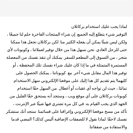
لماذا يجب عليك استخدام بركاتلان
التوفير شيء يتطلع إليه الجميع. إن شراء المنتجات الفاخرة حلم لنا جميعًا ،
ولكن ليس شيئًا يمكن أن يفعله الكثير منا. لكن بركاتلان تجعل هذا ممكنا
حتى للرجل العادي. نحن نسهل هذا من خلال توفير لعملائنا ، وكوبونات لأي
متجر ، من التسوق إلى المطعم للسفر. يمكنك أن تنقذ نفسك من المعضلة
المستمرة المتمثلة في ما إذا كان عليك شراء نفسك تلك المحفظة ، أو
توفير هذا المال مقابل شيء آخر. مع كوبوناتنا ، يمكنك الحصول على
كليهما! يتم تقديم كل هذا إليك على موقعنا الإلكتروني سهل الاستخدام
تمامًا ، حيث لن تواجه أي عقبات أو أعطال. من السهل حقًا استخدام
كوبونات بركاتلان على أي موقع ويب ، وستجد أنه يستحق حقًا القليل من
الجهد الذي يجب القيام به. في كل مرة تشتري فيها شيئًا عبر الإنترنت ،
تأكد من مسح موقعنا الإلكتروني وإغراقنا على قسائمنا. ستجد أنك ستشكر
نفسك لاحقًا. لماذا نقول لا للصفقات الإضافية أليس كذلك؟ المضي قدما
والاستفادة من صفقاتنا.