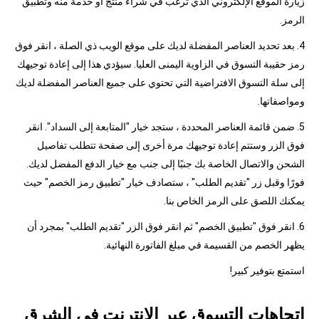
زيارة الموقع الإلكتروني الذي ترغب في شراء منتج أو خدمة منه وتطبيق
الرمز.
4. بعد تحديد العناصر المفضلة لديك على موقع الويب ذي الصلة ، انقر فوق
رمز حقيبة التسوق في الزاوية اليمنى العليا. سيؤدي هذا إلى إعادة توجيهك
إلى سلة التسوق الافتراضية التي تحتوي على جميع العناصر المفضلة لديك
ومواصفاتها.
5. ضمن قائمة العناصر المحددة ، ستجد خيار "المتابعة إلى السداد". انقر
فوق الزر وستتم إعادة توجيهك مرة أخرى إلى صفحة تتطلب تفاصيل
الشحن والاتصال الخاصة بك جنبًا إلى جنب مع خيار الدفع المفضل لديك.
فورًا وقبل زر "تقديم الطلب" ، ستصادف خيار "تطبيق رمز الخصم" حيث
يمكنك اللصق على الرمز الخاص بنا.
6. انقر فوق "تطبيق الخصم" ثم انقر فوق الزر "تقديم الطلب" بمجرد أن
يظهر الخصم من القسيمة في مبلغ الفاتورة النهائية.
استمتع بتوفير كبير!
اتجاهات التسوق عبر الإنترنت في الشرق