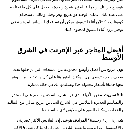
بتوسيع خزانتك أو خزانة المؤن. بنقرة واحدة ، احصل على كل ما تحتاجه
على عتبة بابك. عملك الوحيد هو تفريغ. وفر وقتك ومالك باستخدام
كوبونات بركاتلان أثناء التسوق. يمكن أن تساعدك القسائم المدهشة في
توفير ثروة أثناء التسوق لمحتوى قلبك.
أفضل المتاجر عبر الإنترنت في الشرق
الأوسط
نون
: مزيج من أفضل وأوسع مجموعة من المنتجات التي تم جلبها تحت
سقف واحد ، تسمى نون. يمكنك العثور هنا على كل ما تحتاجه هنا ، ويتم
بيعها جميعًا بأسعار معقولة جدًا وتسليمها لك في حالة ممتازة.
6th
ستريت
: محور الأزياء الذي هو الشارع السادس ، اعثر على المنحدر
والتصاميم الجديرة بالملابس في الشارع السادس. مزيج مثالي من التقاليد
والحداثة ، يمكنك العثور على ملابس لأي مناسبة هنا.
شي إن
: أزياء رخيصة؟ المرادف هوشي إن. الملابس الأكثر عصرية ،
والأكسسوارات اللامعة والقطع البارزة - شي إن لديها كل شيء! الأكثر