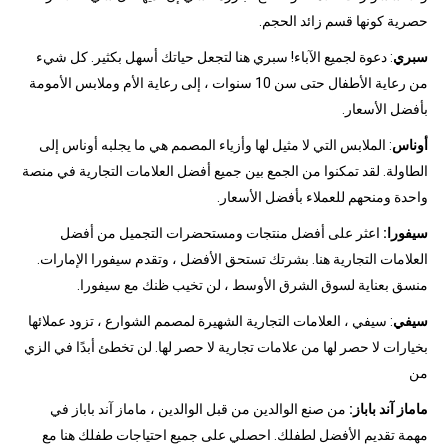
حصرية كونها قسم زائد الحجم.
سبري
: دعوة لجميع الآباء! سبري هنا لتجعل حياتك أسهل بكثير. كل شيء
من رعاية الأطفال حتى سن 10 سنوات ، إلى رعاية الأم وملابس الأمومة
بأفضل الأسعار.
أوناس
: الملابس التي لا مثيل لها وأزياء المصمم هي ما يجلبه أوناس إلى
الطاولة. لقد تمكنوا من الجمع بين جميع أفضل العلامات التجارية في منصة
واحدة ومنحهم للعملاء بأفضل الأسعار.
سيفورا:
اعثر على أفضل منتجات ومستحضرات التجميل من أفضل
العلامات التجارية هنا. بشرتك تستحق الأفضل ، وتقدم سيفورا الإمارات.
منسق بعناية لسوق الشرق الأوسط ، لن تخيب ظنك مع سيفورا.
سيفي
: سيفي ، العلامات التجارية الشهيرة لمصمم الشوارع ، تزود عملائها
بخيارات لا حصر لها من علامات تجارية لا حصر لها. لن تخطئ أبدًا في الزي
من
ماماز آند باباز:
من صنع الوالدين من قبل الوالدين ، ماماز آند باباز في
مهمة تقديم الأفضل لطفلك. احصلي على جميع احتياجات طفلك هنا مع