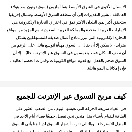
الاسمان الأقوى في الشرق الأوسط هما أمازون (سوق) ونون. بعد هؤلاء
العمالقة ، تشير التقديرات إلى أن منطقة الشرق الأوسط وشمال إفريقيا
ستحقق أكبر نمو. البلدان الأكثر نموًا في اختراق التجارة الإلكترونية هي
الإمارات العربية المتحدة والمملكة العربية السعودية. مع المزيد من مواقع
التجارة الإلكترونية التي تبرز نماذج أعمال صديقة للمستهلكين بشكل
متزايد ، لا يمكن إلا أن يقال أن السوق مهيأة لتوسع هائل. على الرغم من
أن نصف السكان فقط ينغمسون في التسوق عبر الإنترنت حاليًا ، إلا أن
السوق ضخم بالفعل. مع قدوم مواقع الكوبونات وقدرات الخصم العالية ،
فإن إمكانات النمو هائلة.
كيف مربح التسوق عبر الإنترنت للجميع
في الحياة سريعة الحركة التي نعيشها اليوم ، من الصعب العثور على
الطاقة للقيام بأشياء مثل متجر. نحن نفضل جميعًا قضاء أيام الأحد في
المنزل للاسترخاء ، وبالتالي تفوت أشجار التسوق لدينا. هنا يأتي التسوق
عبر الإنترنت لإنقاذ. يمكنك الاسترخاء والاسترخاء في منزلك بينما تقوم