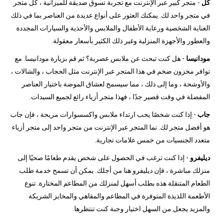
كل
- متجر كبير عبر الإنترنت مع تجربة تسوق صديقة للميزانية ، كل متجر
في متجر واحد لك. يمكنك العثور على أنواع عديدة من العناصر بما في ذلك
العناية الشخصية ورعاية الأطفال والملابس والأحذية والسيارات المجددة
والعطور والأجهزة المنزلية وغير ذلك الكثير بأسعار معقولة.
مودانيسا
- هل كنت تبحث عن ملابس عصرية؟ ثم قم بزيارة مودانيسا. مع
توافر مخزون ضخم في هذا المتجر عبر الإنترنت مثل الحجاب ، والشالات ،
والأوشحة ، وما إلى ذلك ، مما سيسمح لعشاق الموضة باختيار العناصر
المفضلة في وقت قصير جدًا ، فهذا متجر أزياء رائع لجميع السيدات.
جاب
- إذا كنت شخصًا يحب ارتداء ملابس واكسسوارات مريحة ، فإن جاب
هو أفضل متجر لك. نما المتجر عبر الإنترنت من متجر واحد إلى متجر أزياء
متعدد الجنسيات من خمس علامات تجارية.
ديليفرو
- إذا كنت ترغب في الحصول على شخص يقدم طعامًا صحيًا إلى
منزلك مباشرة ، فإن ديليفرو هنا من أجلك. يمكن أن تسمح خدمة طلب
الطعام المتنقلة هذه بطلب أسهل لمنزلك من المطاعم المختارة. تنوع
الأطعمة اللذيذة المتوفرة في المطاعم والمقاهي والمخابز الشريكة
والمزيد يجعل من السهل اختيار وجبة كنت تنتظرها.