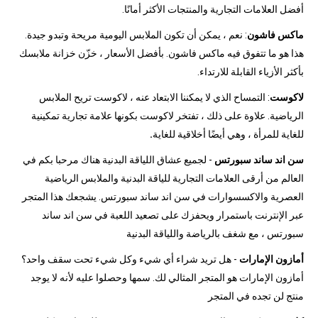
أفضل العلامات التجارية والمنتجات الأكثر أمانًا.
ماكس فاشون
: نعم ، يمكن أن تكون الملابس اليومية مريحة وتبدو جيدة.
هذا هو ما تتفوق فيه ماكس فاشون. بأفضل الأسعار ، خزّن خزانة ملابسك
بأكثر الأزياء القابلة للارتداء.
لاكوست
: التمساح الذي لا يمكننا الابتعاد عنه ، لاكوست تريح الملابس
الرياضية. علاوة على ذلك ، تفتخر لاكوست بكونها علامة تجارية تمكينية
للغاية للمرأة ، وهي أيضًا أخلاقية للغاية
.
سن اند ساند سبورتس
- لجميع عشاق اللياقة البدنية هناك مرحبا بكم في
العالم من أرقى العلامات التجارية للياقة البدنية والملابس الرياضية
العصرية والاكسسوارات في سن اند ساند سبورتس. يشجعك هذا المتجر
عبر الإنترنت باستمرار ويحفزك على تصعيد اللعبة في سن اند ساند
سبورتس ، مع شغف بالرياضة واللياقة البدنية
أمازون الإمارات
- هل تريد شراء أي شيء وكل شيء تحت سقف واحد؟
أمازون الإمارات هو المتجر المثالي لك. سمها وحصلوا عليه لأنه لا يوجد
منتج لن تجده في المتجر