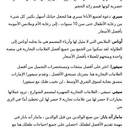
حصرية كونها قسم زائد الحجم.
سبري
: دعوة لجميع الآباء! سبري هنا لتجعل حياتك أسهل بكثير. كل شيء
من رعاية الأطفال حتى سن 10 سنوات ، إلى رعاية الأم وملابس الأمومة
بأفضل الأسعار.
أوناس
: الملابس التي لا مثيل لها وأزياء المصمم هي ما يجلبه أوناس إلى
الطاولة. لقد تمكنوا من الجمع بين جميع أفضل العلامات التجارية في منصة
واحدة ومنحهم للعملاء بأفضل الأسعار.
سيفورا:
اعثر على أفضل منتجات ومستحضرات التجميل من أفضل
العلامات التجارية هنا. بشرتك تستحق الأفضل ، وتقدم سيفورا الإمارات.
منسق بعناية لسوق الشرق الأوسط ، لن تخيب ظنك مع سيفورا.
سيفي
: سيفي ، العلامات التجارية الشهيرة لمصمم الشوارع ، تزود عملائها
بخيارات لا حصر لها من علامات تجارية لا حصر لها. لن تخطئ أبدًا في الزي
من
ماماز آند باباز:
من صنع الوالدين من قبل الوالدين ، ماماز آند باباز في
مهمة تقديم الأفضل لطفلك. احصلي على جميع احتياجات طفلك هنا مع