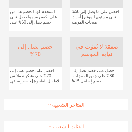
احصل على ما يصل إلى 50%
استخدم كود الخصم هذا من
على مستوى الموقع | أحدث
علي إكسبريس واحصل على
صيحات الموضة
خصم يصل إلى 60% على
والإكسسوارات والأحذية
أجهزة الكمبيوتر وملحقاتها |
وديكور المنزل والإلكترونيات
احصل على خصم إضافي
والبقالة وغيرها الكثير | ًالشحن
بقيمة 155 دولارًا أمريكيًا على
مجانا
الطلبات التي تزيد قيمتها عن
صفقة لا تُفوَّت في
خصم يصل إلى
1425 ريالًا سعوديًا | شحن مج
نهاية الموسم
70%
احصل على خصم يصل إلى
احصل على خصم يصل إلى
80% على جميع المنتجات |
70% على تشكيلة ملابس
خصم إضافي 15%
الأطفال الفاخرة | خصم إضافي
20% (يُطبّق الخصم تلقائياً)
المتاجر الشعبية
الفئات الشعبية