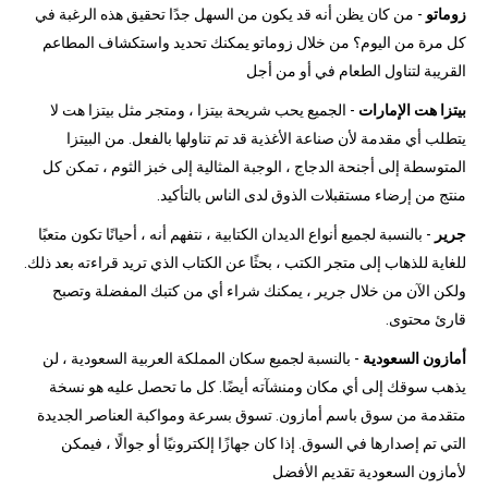
زوماتو
- من كان يظن أنه قد يكون من السهل جدًا تحقيق هذه الرغبة في
كل مرة من اليوم؟ من خلال زوماتو يمكنك تحديد واستكشاف المطاعم
القريبة لتناول الطعام في أو من أجل
بيتزا هت الإمارات
- الجميع يحب شريحة بيتزا ، ومتجر مثل بيتزا هت لا
يتطلب أي مقدمة لأن صناعة الأغذية قد تم تناولها بالفعل. من البيتزا
المتوسطة إلى أجنحة الدجاج ، الوجبة المثالية إلى خبز الثوم ، تمكن كل
منتج من إرضاء مستقبلات الذوق لدى الناس بالتأكيد.
جرير
- بالنسبة لجميع أنواع الديدان الكتابية ، نتفهم أنه ، أحيانًا تكون متعبًا
للغاية للذهاب إلى متجر الكتب ، بحثًا عن الكتاب الذي تريد قراءته بعد ذلك.
ولكن الآن من خلال جرير ، يمكنك شراء أي من كتبك المفضلة وتصبح
قارئ محتوى.
أمازون السعودية
- بالنسبة لجميع سكان المملكة العربية السعودية ، لن
يذهب سوقك إلى أي مكان ومنشآته أيضًا. كل ما تحصل عليه هو نسخة
متقدمة من سوق باسم أمازون. تسوق بسرعة ومواكبة العناصر الجديدة
التي تم إصدارها في السوق. إذا كان جهازًا إلكترونيًا أو جوالًا ، فيمكن
لأمازون السعودية تقديم الأفضل