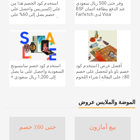
وفر حتى 500 ريال سعودي
استخدم كود الخصم هذا من
عند الدفع ببطاقة ائتمان BSF
علي إكسبريس واحصل على
Visa لدى Farfetch
خصم يصل إلى 60% على
أجهزة الكمبيوتر وملحقاتها |
احصل على خصم إضافي
بقيمة 155 دولارًا أمريكيًا على
الطلبات التي تزيد قيمتها عن
1425 ريالًا سعوديًا | شحن مج
أفضل عرض | استخدم كود
استخدم كود خصم سامسونج
خصم ناو ناو لتحصل على خصم
السعودية واحصل على ما يصل
80٪ على البقالة | شراء اللحوم
إلى 1,200 ريال سعودي +
والفواكه والأطعمة المجمدة
خصم إضافي 6% على سلسلة
والضروريات اليومية والمزيد |
جالاكسي S26 | ًالشحن مجانا
خصم إضافي 5٪ | أفضل عرض
الموضة والملابس عروض
بيع أمازون
حتى 60٪ خصم