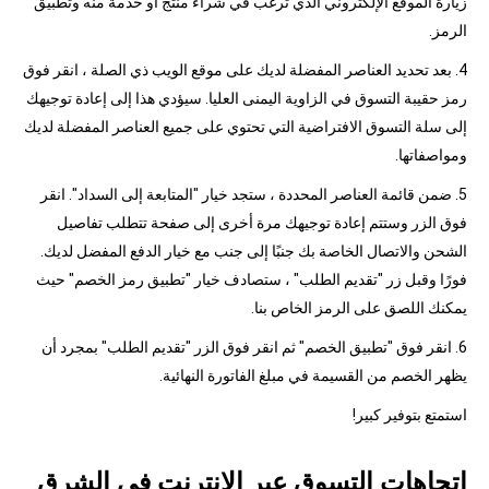
زيارة الموقع الإلكتروني الذي ترغب في شراء منتج أو خدمة منه وتطبيق
الرمز.
4. بعد تحديد العناصر المفضلة لديك على موقع الويب ذي الصلة ، انقر فوق
رمز حقيبة التسوق في الزاوية اليمنى العليا. سيؤدي هذا إلى إعادة توجيهك
إلى سلة التسوق الافتراضية التي تحتوي على جميع العناصر المفضلة لديك
ومواصفاتها.
5. ضمن قائمة العناصر المحددة ، ستجد خيار "المتابعة إلى السداد". انقر
فوق الزر وستتم إعادة توجيهك مرة أخرى إلى صفحة تتطلب تفاصيل
الشحن والاتصال الخاصة بك جنبًا إلى جنب مع خيار الدفع المفضل لديك.
فورًا وقبل زر "تقديم الطلب" ، ستصادف خيار "تطبيق رمز الخصم" حيث
يمكنك اللصق على الرمز الخاص بنا.
6. انقر فوق "تطبيق الخصم" ثم انقر فوق الزر "تقديم الطلب" بمجرد أن
يظهر الخصم من القسيمة في مبلغ الفاتورة النهائية.
استمتع بتوفير كبير!
اتجاهات التسوق عبر الإنترنت في الشرق