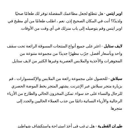
اوبر ايتس
- هل تتطلع لجعل مطاعمك المفضلة توفر لك طعامًا صحيًا
ولذيذًا؟ أنت في المكان الصحيح إذن. نعم ، اطلب طعامًا من أي مطبخ في
اوبر ايتس وقم بتوصيله إلى باب منزلك في أي وقت من الأوقات.
لايف ستايل
- اعثر على جميع أنواع المنتجات المسوقة الرائعة تحت سقف
واحد وبأسعار أفضل. جرّب مظهرًا جديدًا من مجموعة متنوعة من
المجوهرات والأحذية والملابس العصرية وغيرها الكثير من لايف ستايل.
سبلاش
- للحصول على مجموعة رائعة من الملابس والإكسسوارات ، قم
بزيارة متجر سبلاش عبر الإنترنت. يشتهر المتجر بخط الموضة الحصري
للرجال والنساء على حد سواء. تمكن المخزون الحالي والطازج من الأزياء
الرجالية والأزياء النسائية دائمًا من جذب العملاء الحاليين والجدد إلى
متجرها.
طيران القطرية
- هل ترغب في أخذ استراحة واستكشاف شواطئ