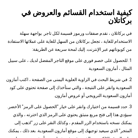
كيفية استخدام القسائم والعروض في
بركاتلان
في بركاتلان ، نقدم صفقات ورموز قسيمة لكل تاجر. بواجهة سهلة
الاستخدام للغاية ، تجعل بركاتلان من السهل للغاية على عملائها الاستفادة
من كوبوناتهم عبر الإنترنت. إليك لمحة سريعة عن الطريقة:
1. للحصول على خصم فوري على موقع التاجر المفضل لديك ، على سبيل
المثال ، أمازون السعودية
2. في شريط البحث في الزاوية العلوية اليمنى من الصفحة ، اكتب أمازون
السعودية وانقر على النتيجة ، والتي ستأخذك إلى صفحة تحتوي على كود
أمازون السعودية الترويجي أو عروض أمازون.
3. حدد قسيمة من اختيارك وانقر على خيار "الحصول على الرمز" الأخضر.
سيؤدي هذا إلى فتح مربع منبثق يحتوي على الرمز الذي اخترته ، والذي
يمكنك نسخه باستخدام الزر المقدم ، وكذلك النقر على زر "اذهب إلى
المتجر" الذي سيعيد توجيهك إلى موقع أمازون السعودية. بعد ذلك ، يمكنك