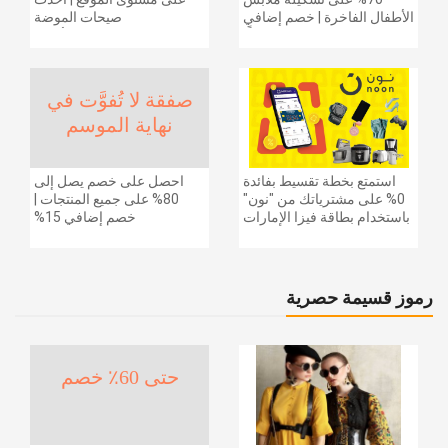
الأطفال الفاخرة | خصم إضافي
صيحات الموضة
20% (يُطبّق الخصم تلقائياً)
والإكسسوارات والأحذية
وديكور المنزل والإلكترونيات
والبقالة وغيرها الكثير | ًالشحن
مجانا
صفقة لا تُفوَّت في
نهاية الموسم
استمتع بخطة تقسيط بفائدة
احصل على خصم يصل إلى
0% على مشترياتك من "نون"
80% على جميع المنتجات |
باستخدام بطاقة فيزا الإمارات
خصم إضافي 15%
دبي الوطني.
رموز قسيمة حصرية
حتى 60٪ خصم