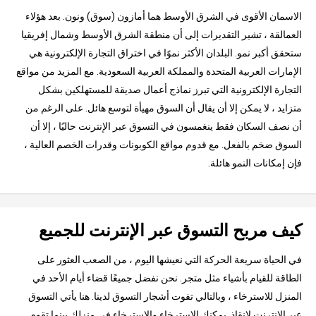
الاسمان الأقوى في الشرق الأوسط هما أمازون (سوق) ونون. بعد هؤلاء
العمالقة ، تشير التقديرات إلى أن منطقة الشرق الأوسط وشمال إفريقيا
ستحقق أكبر نمو. البلدان الأكثر نموًا في اختراق التجارة الإلكترونية هي
الإمارات العربية المتحدة والمملكة العربية السعودية. مع المزيد من مواقع
التجارة الإلكترونية التي تبرز نماذج أعمال صديقة للمستهلكين بشكل
متزايد ، لا يمكن إلا أن يقال أن السوق مهيأة لتوسع هائل. على الرغم من
أن نصف السكان فقط ينغمسون في التسوق عبر الإنترنت حاليًا ، إلا أن
السوق ضخم بالفعل. مع قدوم مواقع الكوبونات وقدرات الخصم العالية ،
فإن إمكانات النمو هائلة.
كيف مربح التسوق عبر الإنترنت للجميع
في الحياة سريعة الحركة التي نعيشها اليوم ، من الصعب العثور على
الطاقة للقيام بأشياء مثل متجر. نحن نفضل جميعًا قضاء أيام الأحد في
المنزل للاسترخاء ، وبالتالي تفوت أشجار التسوق لدينا. هنا يأتي التسوق
عبر الإنترنت لإنقاذ. يمكنك الاسترخاء والاسترخاء في منزلك بينما تقوم