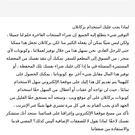
لماذا يجب عليك استخدام بركاتلان
التوفير شيء يتطلع إليه الجميع. إن شراء المنتجات الفاخرة حلم لنا جميعًا ،
ولكن ليس شيئًا يمكن أن يفعله الكثير منا. لكن بركاتلان تجعل هذا ممكنا
حتى للرجل العادي. نحن نسهل هذا من خلال توفير لعملائنا ، وكوبونات لأي
متجر ، من التسوق إلى المطعم للسفر. يمكنك أن تنقذ نفسك من المعضلة
المستمرة المتمثلة في ما إذا كان عليك شراء نفسك تلك المحفظة ، أو
توفير هذا المال مقابل شيء آخر. مع كوبوناتنا ، يمكنك الحصول على
كليهما! يتم تقديم كل هذا إليك على موقعنا الإلكتروني سهل الاستخدام
تمامًا ، حيث لن تواجه أي عقبات أو أعطال. من السهل حقًا استخدام
كوبونات بركاتلان على أي موقع ويب ، وستجد أنه يستحق حقًا القليل من
الجهد الذي يجب القيام به. في كل مرة تشتري فيها شيئًا عبر الإنترنت ،
تأكد من مسح موقعنا الإلكتروني وإغراقنا على قسائمنا. ستجد أنك ستشكر
نفسك لاحقًا. لماذا نقول لا للصفقات الإضافية أليس كذلك؟ المضي قدما
والاستفادة من صفقاتنا.