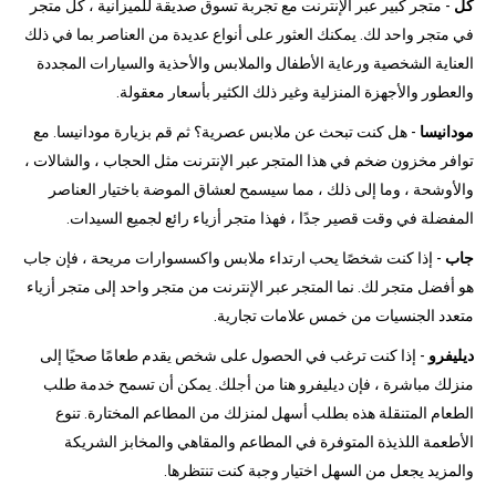
كل
- متجر كبير عبر الإنترنت مع تجربة تسوق صديقة للميزانية ، كل متجر
في متجر واحد لك. يمكنك العثور على أنواع عديدة من العناصر بما في ذلك
العناية الشخصية ورعاية الأطفال والملابس والأحذية والسيارات المجددة
والعطور والأجهزة المنزلية وغير ذلك الكثير بأسعار معقولة.
مودانيسا
- هل كنت تبحث عن ملابس عصرية؟ ثم قم بزيارة مودانيسا. مع
توافر مخزون ضخم في هذا المتجر عبر الإنترنت مثل الحجاب ، والشالات ،
والأوشحة ، وما إلى ذلك ، مما سيسمح لعشاق الموضة باختيار العناصر
المفضلة في وقت قصير جدًا ، فهذا متجر أزياء رائع لجميع السيدات.
جاب
- إذا كنت شخصًا يحب ارتداء ملابس واكسسوارات مريحة ، فإن جاب
هو أفضل متجر لك. نما المتجر عبر الإنترنت من متجر واحد إلى متجر أزياء
متعدد الجنسيات من خمس علامات تجارية.
ديليفرو
- إذا كنت ترغب في الحصول على شخص يقدم طعامًا صحيًا إلى
منزلك مباشرة ، فإن ديليفرو هنا من أجلك. يمكن أن تسمح خدمة طلب
الطعام المتنقلة هذه بطلب أسهل لمنزلك من المطاعم المختارة. تنوع
الأطعمة اللذيذة المتوفرة في المطاعم والمقاهي والمخابز الشريكة
والمزيد يجعل من السهل اختيار وجبة كنت تنتظرها.