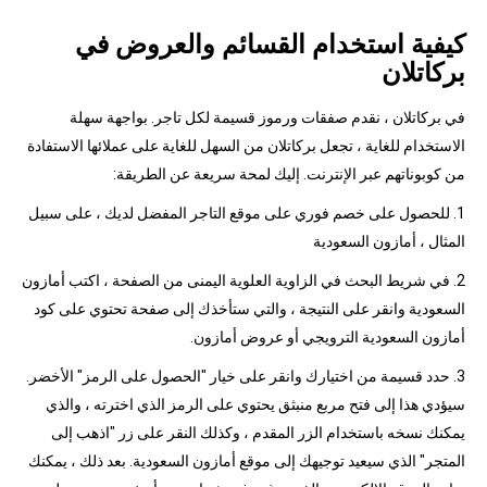
كيفية استخدام القسائم والعروض في
بركاتلان
في بركاتلان ، نقدم صفقات ورموز قسيمة لكل تاجر. بواجهة سهلة
الاستخدام للغاية ، تجعل بركاتلان من السهل للغاية على عملائها الاستفادة
من كوبوناتهم عبر الإنترنت. إليك لمحة سريعة عن الطريقة:
1. للحصول على خصم فوري على موقع التاجر المفضل لديك ، على سبيل
المثال ، أمازون السعودية
2. في شريط البحث في الزاوية العلوية اليمنى من الصفحة ، اكتب أمازون
السعودية وانقر على النتيجة ، والتي ستأخذك إلى صفحة تحتوي على كود
أمازون السعودية الترويجي أو عروض أمازون.
3. حدد قسيمة من اختيارك وانقر على خيار "الحصول على الرمز" الأخضر.
سيؤدي هذا إلى فتح مربع منبثق يحتوي على الرمز الذي اخترته ، والذي
يمكنك نسخه باستخدام الزر المقدم ، وكذلك النقر على زر "اذهب إلى
المتجر" الذي سيعيد توجيهك إلى موقع أمازون السعودية. بعد ذلك ، يمكنك