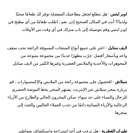
اوبر ايتس
- هل تتطلع لجعل مطاعمك المفضلة توفر لك طعامًا صحيًا
ولذيذًا؟ أنت في المكان الصحيح إذن. نعم ، اطلب طعامًا من أي مطبخ في
اوبر ايتس وقم بتوصيله إلى باب منزلك في أي وقت من الأوقات.
لايف ستايل
- اعثر على جميع أنواع المنتجات المسوقة الرائعة تحت سقف
واحد وبأسعار أفضل. جرّب مظهرًا جديدًا من مجموعة متنوعة من
المجوهرات والأحذية والملابس العصرية وغيرها الكثير من لايف ستايل.
سبلاش
- للحصول على مجموعة رائعة من الملابس والإكسسوارات ، قم
بزيارة متجر سبلاش عبر الإنترنت. يشتهر المتجر بخط الموضة الحصري
للرجال والنساء على حد سواء. تمكن المخزون الحالي والطازج من الأزياء
الرجالية والأزياء النسائية دائمًا من جذب العملاء الحاليين والجدد إلى
متجرها.
طيران القطرية
- هل ترغب في أخذ استراحة واستكشاف شواطئ