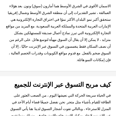
الاسمان الأقوى في الشرق الأوسط هما أمازون (سوق) ونون. بعد هؤلاء
العمالقة ، تشير التقديرات إلى أن منطقة الشرق الأوسط وشمال إفريقيا
ستحقق أكبر نمو. البلدان الأكثر نموًا في اختراق التجارة الإلكترونية هي
الإمارات العربية المتحدة والمملكة العربية السعودية. مع المزيد من مواقع
التجارة الإلكترونية التي تبرز نماذج أعمال صديقة للمستهلكين بشكل
متزايد ، لا يمكن إلا أن يقال أن السوق مهيأة لتوسع هائل. على الرغم من
أن نصف السكان فقط ينغمسون في التسوق عبر الإنترنت حاليًا ، إلا أن
السوق ضخم بالفعل. مع قدوم مواقع الكوبونات وقدرات الخصم العالية ،
فإن إمكانات النمو هائلة.
كيف مربح التسوق عبر الإنترنت للجميع
في الحياة سريعة الحركة التي نعيشها اليوم ، من الصعب العثور على
الطاقة للقيام بأشياء مثل متجر. نحن نفضل جميعًا قضاء أيام الأحد في
المنزل للاسترخاء ، وبالتالي تفوت أشجار التسوق لدينا. هنا يأتي التسوق
عبر الإنترنت لإنقاذ. يمكنك الاسترخاء والاسترخاء في منزلك بينما تقوم