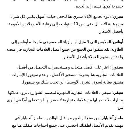
حصرية كونها قسم زائد الحجم.
سبري
: دعوة لجميع الآباء! سبري هنا لتجعل حياتك أسهل بكثير. كل شيء
من رعاية الأطفال حتى سن 10 سنوات ، إلى رعاية الأم وملابس الأمومة
بأفضل الأسعار.
أوناس
: الملابس التي لا مثيل لها وأزياء المصمم هي ما يجلبه أوناس إلى
الطاولة. لقد تمكنوا من الجمع بين جميع أفضل العلامات التجارية في منصة
واحدة ومنحهم للعملاء بأفضل الأسعار.
سيفورا:
اعثر على أفضل منتجات ومستحضرات التجميل من أفضل
العلامات التجارية هنا. بشرتك تستحق الأفضل ، وتقدم سيفورا الإمارات.
منسق بعناية لسوق الشرق الأوسط ، لن تخيب ظنك مع سيفورا.
سيفي
: سيفي ، العلامات التجارية الشهيرة لمصمم الشوارع ، تزود عملائها
بخيارات لا حصر لها من علامات تجارية لا حصر لها. لن تخطئ أبدًا في الزي
من
ماماز آند باباز:
من صنع الوالدين من قبل الوالدين ، ماماز آند باباز في
مهمة تقديم الأفضل لطفلك. احصلي على جميع احتياجات طفلك هنا مع