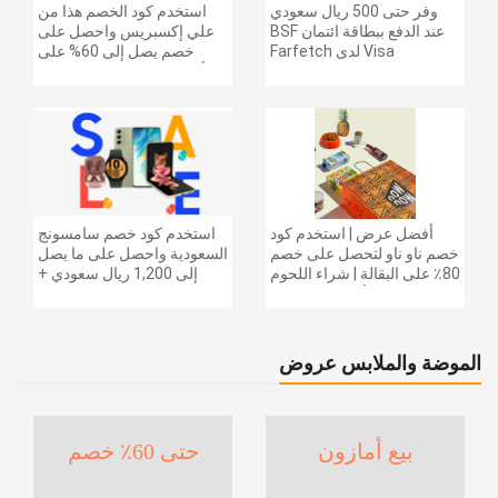
وفر حتى 500 ريال سعودي
استخدم كود الخصم هذا من
عند الدفع ببطاقة ائتمان BSF
علي إكسبريس واحصل على
Visa لدى Farfetch
خصم يصل إلى 60% على
أجهزة الكمبيوتر وملحقاتها |
احصل على خصم إضافي
بقيمة 155 دولارًا أمريكيًا على
الطلبات التي تزيد قيمتها عن
1425 ريالًا سعوديًا | شحن مج
أفضل عرض | استخدم كود
استخدم كود خصم سامسونج
خصم ناو ناو لتحصل على خصم
السعودية واحصل على ما يصل
80٪ على البقالة | شراء اللحوم
إلى 1,200 ريال سعودي +
والفواكه والأطعمة المجمدة
خصم إضافي 6% على سلسلة
والضروريات اليومية والمزيد |
جالاكسي S26 | ًالشحن مجانا
خصم إضافي 5٪ | أفضل عرض
الموضة والملابس عروض
بيع أمازون
حتى 60٪ خصم