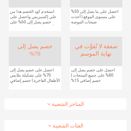
احصل على ما يصل إلى 50%
استخدم كود الخصم هذا من
على مستوى الموقع | أحدث
علي إكسبريس واحصل على
صيحات الموضة
خصم يصل إلى 60% على
والإكسسوارات والأحذية
أجهزة الكمبيوتر وملحقاتها |
وديكور المنزل والإلكترونيات
احصل على خصم إضافي
والبقالة وغيرها الكثير | ًالشحن
بقيمة 155 دولارًا أمريكيًا على
مجانا
الطلبات التي تزيد قيمتها عن
صفقة لا تُفوَّت في
خصم يصل إلى
1425 ريالًا سعوديًا | شحن مج
نهاية الموسم
70%
احصل على خصم يصل إلى
احصل على خصم يصل إلى
80% على جميع المنتجات |
70% على تشكيلة ملابس
خصم إضافي 15%
الأطفال الفاخرة | خصم إضافي
20% (يُطبّق الخصم تلقائياً)
المتاجر الشعبية
الفئات الشعبية