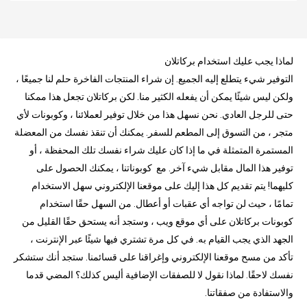
لماذا يجب عليك استخدام بركاتلان
التوفير شيء يتطلع إليه الجميع. إن شراء المنتجات الفاخرة حلم لنا جميعًا ،
ولكن ليس شيئًا يمكن أن يفعله الكثير منا. لكن بركاتلان تجعل هذا ممكنا
حتى للرجل العادي. نحن نسهل هذا من خلال توفير لعملائنا ، وكوبونات لأي
متجر ، من التسوق إلى المطعم للسفر. يمكنك أن تنقذ نفسك من المعضلة
المستمرة المتمثلة في ما إذا كان عليك شراء نفسك تلك المحفظة ، أو
توفير هذا المال مقابل شيء آخر. مع كوبوناتنا ، يمكنك الحصول على
كليهما! يتم تقديم كل هذا إليك على موقعنا الإلكتروني سهل الاستخدام
تمامًا ، حيث لن تواجه أي عقبات أو أعطال. من السهل حقًا استخدام
كوبونات بركاتلان على أي موقع ويب ، وستجد أنه يستحق حقًا القليل من
الجهد الذي يجب القيام به. في كل مرة تشتري فيها شيئًا عبر الإنترنت ،
تأكد من مسح موقعنا الإلكتروني وإغراقنا على قسائمنا. ستجد أنك ستشكر
نفسك لاحقًا. لماذا نقول لا للصفقات الإضافية أليس كذلك؟ المضي قدما
والاستفادة من صفقاتنا.