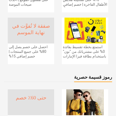
الأطفال الفاخرة | خصم إضافي
صيحات الموضة
20% (يُطبّق الخصم تلقائياً)
والإكسسوارات والأحذية
وديكور المنزل والإلكترونيات
والبقالة وغيرها الكثير | ًالشحن
مجانا
صفقة لا تُفوَّت في
نهاية الموسم
استمتع بخطة تقسيط بفائدة
احصل على خصم يصل إلى
0% على مشترياتك من "نون"
80% على جميع المنتجات |
باستخدام بطاقة فيزا الإمارات
خصم إضافي 15%
دبي الوطني.
رموز قسيمة حصرية
حتى 60٪ خصم