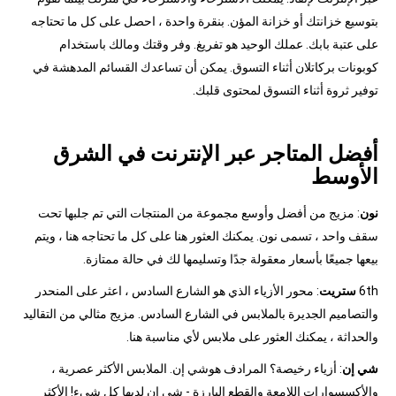
بتوسيع خزانتك أو خزانة المؤن. بنقرة واحدة ، احصل على كل ما تحتاجه
على عتبة بابك. عملك الوحيد هو تفريغ. وفر وقتك ومالك باستخدام
كوبونات بركاتلان أثناء التسوق. يمكن أن تساعدك القسائم المدهشة في
توفير ثروة أثناء التسوق لمحتوى قلبك.
أفضل المتاجر عبر الإنترنت في الشرق
الأوسط
نون
: مزيج من أفضل وأوسع مجموعة من المنتجات التي تم جلبها تحت
سقف واحد ، تسمى نون. يمكنك العثور هنا على كل ما تحتاجه هنا ، ويتم
بيعها جميعًا بأسعار معقولة جدًا وتسليمها لك في حالة ممتازة.
6th
ستريت
: محور الأزياء الذي هو الشارع السادس ، اعثر على المنحدر
والتصاميم الجديرة بالملابس في الشارع السادس. مزيج مثالي من التقاليد
والحداثة ، يمكنك العثور على ملابس لأي مناسبة هنا.
شي إن
: أزياء رخيصة؟ المرادف هوشي إن. الملابس الأكثر عصرية ،
والأكسسوارات اللامعة والقطع البارزة - شي إن لديها كل شيء! الأكثر