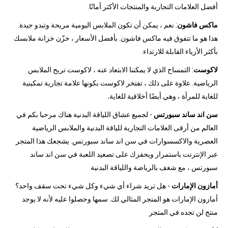
أفضل العلامات التجارية والمنتجات الأكثر أمانًا.
ماكس فاشون
: نعم ، يمكن أن تكون الملابس اليومية مريحة وتبدو جيدة.
هذا هو ما تتفوق فيه ماكس فاشون. بأفضل الأسعار ، خزّن خزانة ملابسك
بأكثر الأزياء القابلة للارتداء.
لاكوست
: التمساح الذي لا يمكننا الابتعاد عنه ، لاكوست تريح الملابس
الرياضية. علاوة على ذلك ، تفتخر لاكوست بكونها علامة تجارية تمكينية
للغاية للمرأة ، وهي أيضًا أخلاقية للغاية
.
سن اند ساند سبورتس
- لجميع عشاق اللياقة البدنية هناك مرحبا بكم في
العالم من أرقى العلامات التجارية للياقة البدنية والملابس الرياضية
العصرية والاكسسوارات في سن اند ساند سبورتس. يشجعك هذا المتجر
عبر الإنترنت باستمرار ويحفزك على تصعيد اللعبة في سن اند ساند
سبورتس ، مع شغف بالرياضة واللياقة البدنية
أمازون الإمارات
- هل تريد شراء أي شيء وكل شيء تحت سقف واحد؟
أمازون الإمارات هو المتجر المثالي لك. سمها وحصلوا عليه لأنه لا يوجد
منتج لن تجده في المتجر