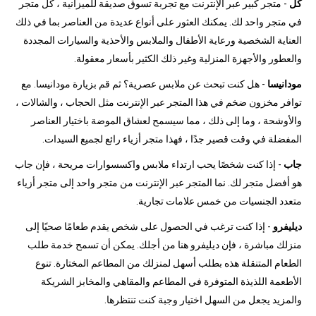
كل
- متجر كبير عبر الإنترنت مع تجربة تسوق صديقة للميزانية ، كل متجر
في متجر واحد لك. يمكنك العثور على أنواع عديدة من العناصر بما في ذلك
العناية الشخصية ورعاية الأطفال والملابس والأحذية والسيارات المجددة
والعطور والأجهزة المنزلية وغير ذلك الكثير بأسعار معقولة.
مودانيسا
- هل كنت تبحث عن ملابس عصرية؟ ثم قم بزيارة مودانيسا. مع
توافر مخزون ضخم في هذا المتجر عبر الإنترنت مثل الحجاب ، والشالات ،
والأوشحة ، وما إلى ذلك ، مما سيسمح لعشاق الموضة باختيار العناصر
المفضلة في وقت قصير جدًا ، فهذا متجر أزياء رائع لجميع السيدات.
جاب
- إذا كنت شخصًا يحب ارتداء ملابس واكسسوارات مريحة ، فإن جاب
هو أفضل متجر لك. نما المتجر عبر الإنترنت من متجر واحد إلى متجر أزياء
متعدد الجنسيات من خمس علامات تجارية.
ديليفرو
- إذا كنت ترغب في الحصول على شخص يقدم طعامًا صحيًا إلى
منزلك مباشرة ، فإن ديليفرو هنا من أجلك. يمكن أن تسمح خدمة طلب
الطعام المتنقلة هذه بطلب أسهل لمنزلك من المطاعم المختارة. تنوع
الأطعمة اللذيذة المتوفرة في المطاعم والمقاهي والمخابز الشريكة
والمزيد يجعل من السهل اختيار وجبة كنت تنتظرها.