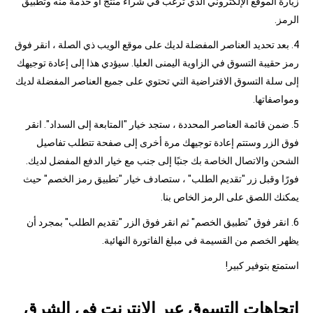
زيارة الموقع الإلكتروني الذي ترغب في شراء منتج أو خدمة منه وتطبيق
الرمز.
4. بعد تحديد العناصر المفضلة لديك على موقع الويب ذي الصلة ، انقر فوق
رمز حقيبة التسوق في الزاوية اليمنى العليا. سيؤدي هذا إلى إعادة توجيهك
إلى سلة التسوق الافتراضية التي تحتوي على جميع العناصر المفضلة لديك
ومواصفاتها.
5. ضمن قائمة العناصر المحددة ، ستجد خيار "المتابعة إلى السداد". انقر
فوق الزر وستتم إعادة توجيهك مرة أخرى إلى صفحة تتطلب تفاصيل
الشحن والاتصال الخاصة بك جنبًا إلى جنب مع خيار الدفع المفضل لديك.
فورًا وقبل زر "تقديم الطلب" ، ستصادف خيار "تطبيق رمز الخصم" حيث
يمكنك اللصق على الرمز الخاص بنا.
6. انقر فوق "تطبيق الخصم" ثم انقر فوق الزر "تقديم الطلب" بمجرد أن
يظهر الخصم من القسيمة في مبلغ الفاتورة النهائية.
استمتع بتوفير كبير!
اتجاهات التسوق عبر الإنترنت في الشرق