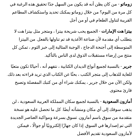
زوماتو
- من كان يظن أنه قد يكون من السهل جدًا تحقيق هذه الرغبة في
كل مرة من اليوم؟ من خلال زوماتو يمكنك تحديد واستكشاف المطاعم
القريبة لتناول الطعام في أو من أجل
بيتزا هت الإمارات
- الجميع يحب شريحة بيتزا ، ومتجر مثل بيتزا هت لا
يتطلب أي مقدمة لأن صناعة الأغذية قد تم تناولها بالفعل. من البيتزا
المتوسطة إلى أجنحة الدجاج ، الوجبة المثالية إلى خبز الثوم ، تمكن كل
منتج من إرضاء مستقبلات الذوق لدى الناس بالتأكيد.
جرير
- بالنسبة لجميع أنواع الديدان الكتابية ، نتفهم أنه ، أحيانًا تكون متعبًا
للغاية للذهاب إلى متجر الكتب ، بحثًا عن الكتاب الذي تريد قراءته بعد ذلك.
ولكن الآن من خلال جرير ، يمكنك شراء أي من كتبك المفضلة وتصبح
قارئ محتوى.
أمازون السعودية
- بالنسبة لجميع سكان المملكة العربية السعودية ، لن
يذهب سوقك إلى أي مكان ومنشآته أيضًا. كل ما تحصل عليه هو نسخة
متقدمة من سوق باسم أمازون. تسوق بسرعة ومواكبة العناصر الجديدة
التي تم إصدارها في السوق. إذا كان جهازًا إلكترونيًا أو جوالًا ، فيمكن
لأمازون السعودية تقديم الأفضل