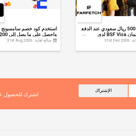
وفر حتى 500 ريال سعودي عند الدفع
استخدم كود خصم سامسونج ا
ببطاقة ائتمان BSF Visa لدى
سعودي + خصم إ
31st Dec
صالح لغاية : 31st Aug 2026
سلسلة جالاكسي S26 | ًالشحن مجانا
الإشتراك
اشترك للحصول عل