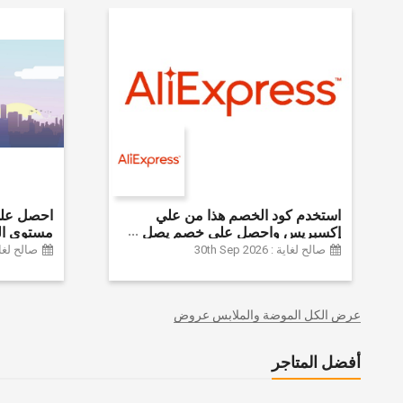
استخدم كود الخصم هذا من علي
إكسبريس واحصل على خصم يصل
مستوى ال
إلى 60% على أجهزة الكمبيوتر
الموضة وا
صالح لغاية : 30th Sep 2026
صالح لغاية :  2024
وملحقاتها | احصل على خصم إضافي
وديكور الم
بقيمة 155 دولارًا أمريكيًا على الطلبات
وغيرها الك
التي تزيد قيمتها عن 1425 ريالًا سعوديًا
عرض الكل الموضة والملابس عروض
| شحن مج
أفضل المتاجر