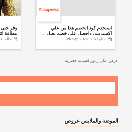
استخدم كود الخصم هذا من علي
إكسبريس واحصل على خصم يصل
إلى 60% على أجهزة الكمبيوتر
Farfetch
صالح لغاية : 30th Sep 2026
صالح لغاية :  2026
وملحقاتها | احصل على خصم إضافي
بقيمة 155 دولارًا أمريكيًا على الطلبات
التي تزيد قيمتها عن 1425 ريالًا سعوديًا
عرض الكل رموز قسيمة حصرية
| شحن مج
الموضة والملابس عروض