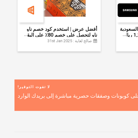
لسعودية
أفضل عرض | استخدم كود خصم ناو
واحصل على ما يصل إلى 1,200 ريال
ناو لتحصل على خصم 80٪ على البقالة
ضافي 6% على
| شراء اللحوم والفواكه والأطعمة
صالح لغاية : 31st Jan 2025
المجمدة والضروريات اليومية والمزيد |
خصم إضافي 5٪ | أفضل عرض
لا تفوت التوفير!
ى كوبونات وصفقات حصرية مباشرة إلى بريدك الوارد