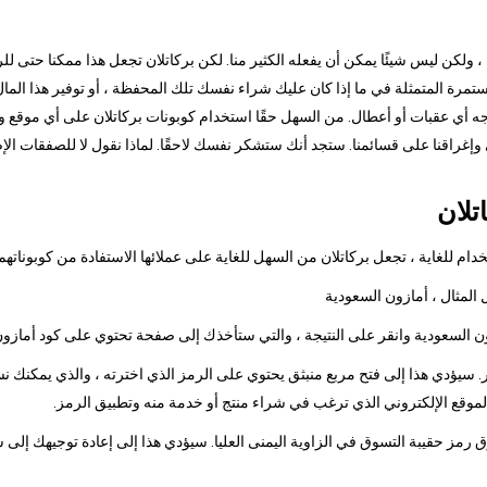
ا ، ولكن ليس شيئًا يمكن أن يفعله الكثير منا. لكن بركاتلان تجعل هذا ممكنا حتى ل
رة المتمثلة في ما إذا كان عليك شراء نفسك تلك المحفظة ، أو توفير هذا المال 
جه أي عقبات أو أعطال. من السهل حقًا استخدام كوبونات بركاتلان على أي موقع وي
ي وإغراقنا على قسائمنا. ستجد أنك ستشكر نفسك لاحقًا. لماذا نقول لا للصفقات ال
تلان
م للغاية ، تجعل بركاتلان من السهل للغاية على عملائها الاستفادة من كوبوناتهم
 سيؤدي هذا إلى فتح مربع منبثق يحتوي على الرمز الذي اخترته ، والذي يمكنك نس
الموقع الإلكتروني الذي ترغب في شراء منتج أو خدمة منه وتطبيق الرمز.
وق رمز حقيبة التسوق في الزاوية اليمنى العليا. سيؤدي هذا إلى إعادة توجيهك إلى