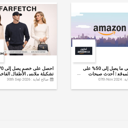
احصل على ما يصل إلى 50% على
موقع | أحدث صيحات
تشكيلة ملابس الأطفال الفاخر
لإكسسوارات والأحذية
خصم إضافي 20% (يُطبّق
07th Nov
صالح لغاية : 30th Sep 2026
نزل والإلكترونيات والبقالة
تلقائياً)
ثير | ًالشحن مجانا