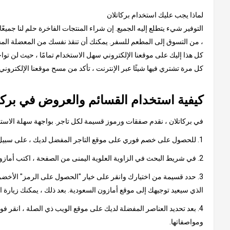
لماذا يجب عليك استخدام بركاتلان
التوفير شيء يتطلع إليه الجميع. إن شراء المنتجات الفاخرة حلم لنا جميعً
، من التسوق إلى المطعم للسفر. يمكنك أن تنقذ نفسك من المعضلة المستم
كل هذا إليك على موقعنا الإلكتروني سهل الاستخدام تمامًا ، حيث لن توا
كل مرة تشتري فيها شيئًا عبر الإنترنت ، تأكد من مسح موقعنا الإلكترون
كيفية استخدام القسائم والعروض في بركا
في بركاتلان ، نقدم صفقات ورموز قسيمة لكل تاجر. بواجهة سهلة الاستخدا
1. للحصول على خصم فوري على موقع التاجر المفضل لديك ، على سبيل المثال ، أمازون السعودية
2. في شريط البحث في الزاوية العلوية اليمنى من الصفحة ، اكتب أمازون السعودية وانقر على النتيجة ، والتي ستأخذك إلى صفحة تحتوي على كود أمازون السعودية الترويجي أو عروض أمازون.
3. حدد قسيمة من اختيارك وانقر على خيار "الحصول على الرمز" الأخضر.
الذي سيعيد توجيهك إلى موقع أمازون السعودية. بعد ذلك ، يمكنك زيارة 
4. بعد تحديد العناصر المفضلة لديك على موقع الويب ذي الصلة ، انقر ف
ومواصفاتها.