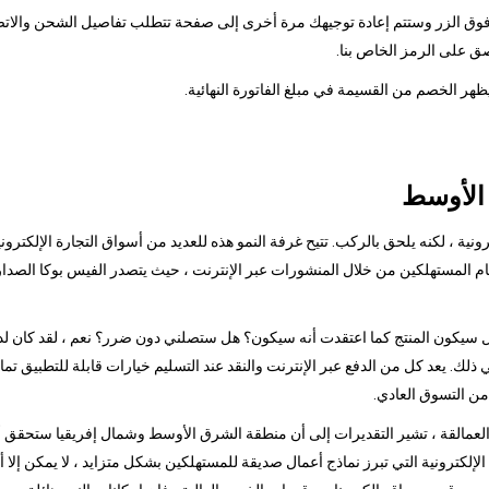
قر فوق الزر وستتم إعادة توجيهك مرة أخرى إلى صفحة تتطلب تفاصيل الشحن والاتصا
ق على الرمز الخاص بنا.
 الأوسط
ونية ، لكنه يلحق بالركب. تتيح غرفة النمو هذه للعديد من أسواق التجارة الإلكترو
 هل سيكون المنتج كما اعتقدت أنه سيكون؟ هل ستصلني دون ضرر؟ نعم ، لقد كان لد
في ذلك. يعد كل من الدفع عبر الإنترنت والنقد عند التسليم خيارات قابلة للتطبيق تمام
من التسوق العادي.
مالقة ، تشير التقديرات إلى أن منطقة الشرق الأوسط وشمال إفريقيا ستحقق أكبر نم
ة الإلكترونية التي تبرز نماذج أعمال صديقة للمستهلكين بشكل متزايد ، لا يمكن إ