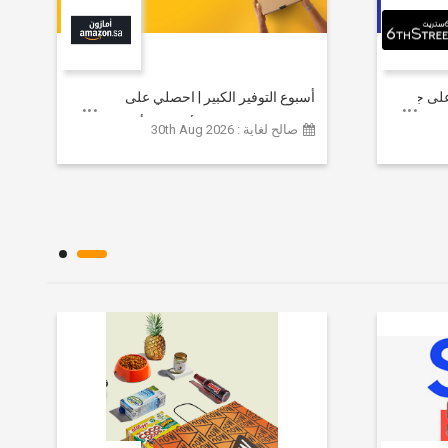
خصم يصل إلى 80% على جميع
أسبوع التوفير الكبير | احصلي على
مستلزمات التجميل الأساسية بأسعار تبدأ
صالح لغاية : 30th Aug 2026
من 79 ريالاً سعودياً.