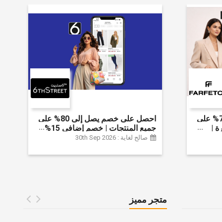
احصل على خصم يصل إلى 70% على
احصل على خصم يصل إلى 80% على
ة |
جميع المنتجات | خصم إضافي 15%
 الخصم
صالح لغاية : 30th Sep 2026
متجر مميز