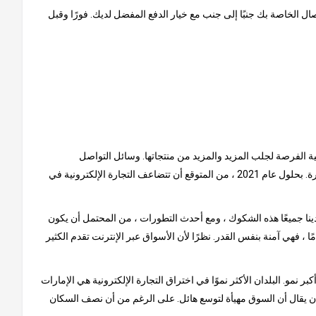
ل الخاصة بك جنبًا إلى جنب مع خيار الدفع المفضل لديك. فورًا وقبل
نية الفرصة لجلب المزيد والمزيد من منتجاتها. وسائل التواصل
الاجتماعي هي سبب كبير للنمو الذي شهدته هذه السوق حتى الآن. يتم إلهام المستهلكين من خلال المنشورات عبر الإنترنت ، حيث يتصدر الفيس بوكا الصدارة. بحلول عام 2021 ، من المتوقع أن تتضاعف التجارة الإلكترونية في
ينا جميعًا هذه الشكوك ، ومع أحدث التطورات ، من المحتمل أن يكون
ًا ، فهي آمنة بنفس القدر. نظرًا لأن الأسواق عبر الإنترنت تقدم الكثير
و. البلدان الأكثر نموًا في اختراق التجارة الإلكترونية هي الإمارات
لا أن يقال أن السوق مهيأة لتوسع هائل. على الرغم من أن نصف السكان