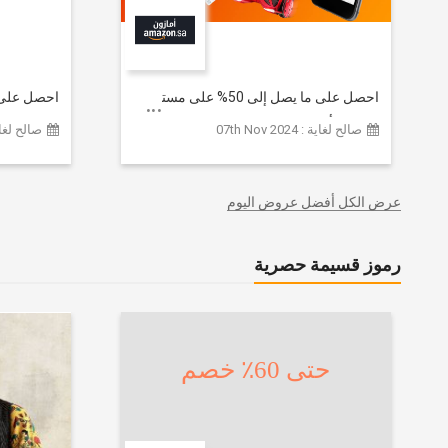
احصل على ما يصل إلى 50% على مستوى
الموقع | أحدث صيحات الموضة
تشكيلة ملا
صالح لغاية : 07th Nov 2024
صالح لغاية :  2026
والإكسسوارات والأحذية وديكور المنزل
إضافي 20% (يُطبّق الخصم تلقائياً)
والإلكترونيات والبقالة وغيرها الكثير | ًالشحن
مجانا
عرض الكل أفضل عروض اليوم
رموز قسيمة حصرية
حتى 60٪ خصم