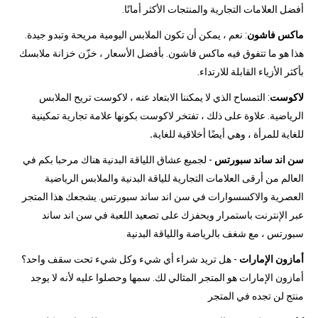
أفضل العلامات التجارية والمنتجات الأكثر أمانًا.
ماكس فاشون
: نعم ، يمكن أن تكون الملابس اليومية مريحة وتبدو جيدة.
هذا هو ما تتفوق فيه ماكس فاشون. بأفضل الأسعار ، خزّن خزانة ملابسك
بأكثر الأزياء القابلة للارتداء.
لاكوست
: التمساح الذي لا يمكننا الابتعاد عنه ، لاكوست تريح الملابس
الرياضية. علاوة على ذلك ، تفتخر لاكوست بكونها علامة تجارية تمكينية
للغاية للمرأة ، وهي أيضًا أخلاقية للغاية
.
سن اند ساند سبورتس
- لجميع عشاق اللياقة البدنية هناك مرحبا بكم في
العالم من أرقى العلامات التجارية للياقة البدنية والملابس الرياضية
العصرية والاكسسوارات في سن اند ساند سبورتس. يشجعك هذا المتجر
عبر الإنترنت باستمرار ويحفزك على تصعيد اللعبة في سن اند ساند
سبورتس ، مع شغف بالرياضة واللياقة البدنية
أمازون الإمارات
- هل تريد شراء أي شيء وكل شيء تحت سقف واحد؟
أمازون الإمارات هو المتجر المثالي لك. سمها وحصلوا عليه لأنه لا يوجد
منتج لن تجده في المتجر