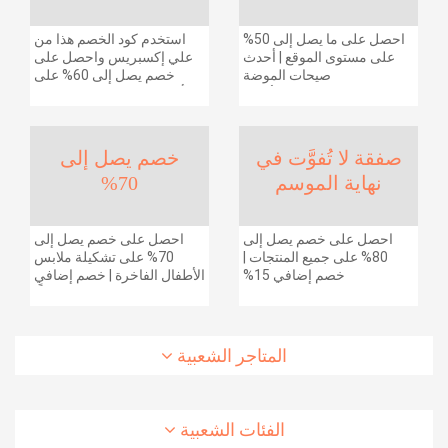
احصل على ما يصل إلى 50%
استخدم كود الخصم هذا من
على مستوى الموقع | أحدث
علي إكسبريس واحصل على
صيحات الموضة
خصم يصل إلى 60% على
والإكسسوارات والأحذية
أجهزة الكمبيوتر وملحقاتها |
وديكور المنزل والإلكترونيات
احصل على خصم إضافي
والبقالة وغيرها الكثير | ًالشحن
بقيمة 155 دولارًا أمريكيًا على
مجانا
الطلبات التي تزيد قيمتها عن
صفقة لا تُفوَّت في
خصم يصل إلى
1425 ريالًا سعوديًا | شحن مج
نهاية الموسم
70%
احصل على خصم يصل إلى
احصل على خصم يصل إلى
80% على جميع المنتجات |
70% على تشكيلة ملابس
خصم إضافي 15%
الأطفال الفاخرة | خصم إضافي
20% (يُطبّق الخصم تلقائياً)
المتاجر الشعبية
الفئات الشعبية