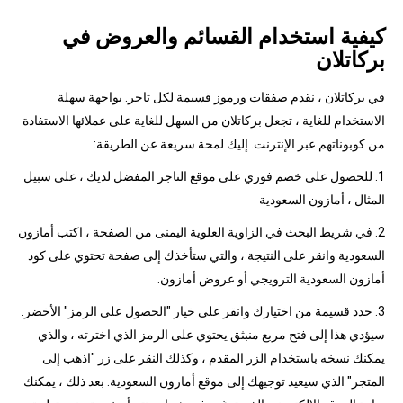
كيفية استخدام القسائم والعروض في
بركاتلان
في بركاتلان ، نقدم صفقات ورموز قسيمة لكل تاجر. بواجهة سهلة
الاستخدام للغاية ، تجعل بركاتلان من السهل للغاية على عملائها الاستفادة
من كوبوناتهم عبر الإنترنت. إليك لمحة سريعة عن الطريقة:
1. للحصول على خصم فوري على موقع التاجر المفضل لديك ، على سبيل
المثال ، أمازون السعودية
2. في شريط البحث في الزاوية العلوية اليمنى من الصفحة ، اكتب أمازون
السعودية وانقر على النتيجة ، والتي ستأخذك إلى صفحة تحتوي على كود
أمازون السعودية الترويجي أو عروض أمازون.
3. حدد قسيمة من اختيارك وانقر على خيار "الحصول على الرمز" الأخضر.
سيؤدي هذا إلى فتح مربع منبثق يحتوي على الرمز الذي اخترته ، والذي
يمكنك نسخه باستخدام الزر المقدم ، وكذلك النقر على زر "اذهب إلى
المتجر" الذي سيعيد توجيهك إلى موقع أمازون السعودية. بعد ذلك ، يمكنك