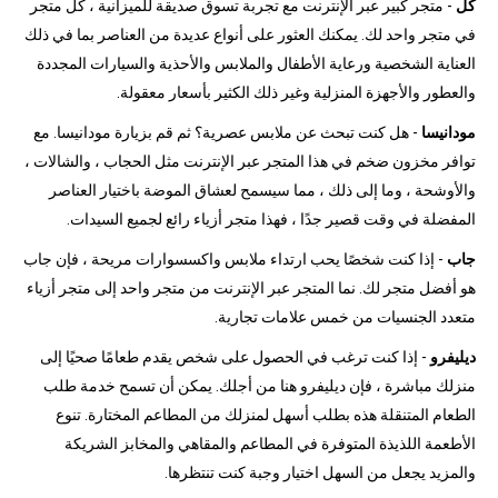
كل
- متجر كبير عبر الإنترنت مع تجربة تسوق صديقة للميزانية ، كل متجر
في متجر واحد لك. يمكنك العثور على أنواع عديدة من العناصر بما في ذلك
العناية الشخصية ورعاية الأطفال والملابس والأحذية والسيارات المجددة
والعطور والأجهزة المنزلية وغير ذلك الكثير بأسعار معقولة.
مودانيسا
- هل كنت تبحث عن ملابس عصرية؟ ثم قم بزيارة مودانيسا. مع
توافر مخزون ضخم في هذا المتجر عبر الإنترنت مثل الحجاب ، والشالات ،
والأوشحة ، وما إلى ذلك ، مما سيسمح لعشاق الموضة باختيار العناصر
المفضلة في وقت قصير جدًا ، فهذا متجر أزياء رائع لجميع السيدات.
جاب
- إذا كنت شخصًا يحب ارتداء ملابس واكسسوارات مريحة ، فإن جاب
هو أفضل متجر لك. نما المتجر عبر الإنترنت من متجر واحد إلى متجر أزياء
متعدد الجنسيات من خمس علامات تجارية.
ديليفرو
- إذا كنت ترغب في الحصول على شخص يقدم طعامًا صحيًا إلى
منزلك مباشرة ، فإن ديليفرو هنا من أجلك. يمكن أن تسمح خدمة طلب
الطعام المتنقلة هذه بطلب أسهل لمنزلك من المطاعم المختارة. تنوع
الأطعمة اللذيذة المتوفرة في المطاعم والمقاهي والمخابز الشريكة
والمزيد يجعل من السهل اختيار وجبة كنت تنتظرها.