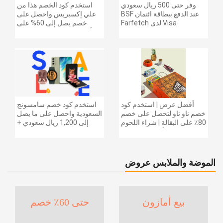
وفر حتى 500 ريال سعودي
استخدم كود الخصم هذا من
عند الدفع ببطاقة ائتمان BSF
علي إكسبريس واحصل على
Visa لدى Farfetch
خصم يصل إلى 60% على
أجهزة الكمبيوتر وملحقاتها |
احصل على خصم إضافي
بقيمة 155 دولارًا أمريكيًا على
الطلبات التي تزيد قيمتها عن
1425 ريالًا سعوديًا | شحن مج
أفضل عرض | استخدم كود
استخدم كود خصم سامسونج
خصم ناو ناو لتحصل على خصم
السعودية واحصل على ما يصل
80٪ على البقالة | شراء اللحوم
إلى 1,200 ريال سعودي +
والفواكه والأطعمة المجمدة
خصم إضافي 6% على سلسلة
والضروريات اليومية والمزيد |
جالاكسي S26 | ًالشحن مجانا
خصم إضافي 5٪ | أفضل عرض
الموضة والملابس عروض
بيع أمازون
حتى 60٪ خصم