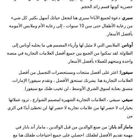
حصرية كونها قسم زائد الحجم.
سبري
: دعوة لجميع الآباء! سبري هنا لتجعل حياتك أسهل بكثير. كل شيء
من رعاية الأطفال حتى سن 10 سنوات ، إلى رعاية الأم وملابس الأمومة
بأفضل الأسعار.
أوناس
: الملابس التي لا مثيل لها وأزياء المصمم هي ما يجلبه أوناس إلى
الطاولة. لقد تمكنوا من الجمع بين جميع أفضل العلامات التجارية في منصة
واحدة ومنحهم للعملاء بأفضل الأسعار.
سيفورا:
اعثر على أفضل منتجات ومستحضرات التجميل من أفضل
العلامات التجارية هنا. بشرتك تستحق الأفضل ، وتقدم سيفورا الإمارات.
منسق بعناية لسوق الشرق الأوسط ، لن تخيب ظنك مع سيفورا.
سيفي
: سيفي ، العلامات التجارية الشهيرة لمصمم الشوارع ، تزود عملائها
بخيارات لا حصر لها من علامات تجارية لا حصر لها. لن تخطئ أبدًا في الزي
من
ماماز آند باباز:
من صنع الوالدين من قبل الوالدين ، ماماز آند باباز في
مهمة تقديم الأفضل لطفلك. احصلي على جميع احتياجات طفلك هنا مع