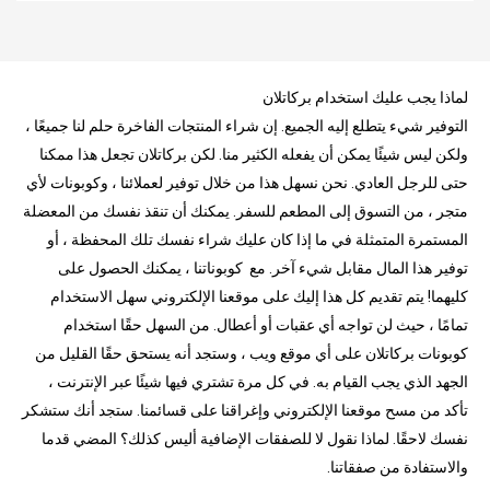
لماذا يجب عليك استخدام بركاتلان
التوفير شيء يتطلع إليه الجميع. إن شراء المنتجات الفاخرة حلم لنا جميعًا ،
ولكن ليس شيئًا يمكن أن يفعله الكثير منا. لكن بركاتلان تجعل هذا ممكنا
حتى للرجل العادي. نحن نسهل هذا من خلال توفير لعملائنا ، وكوبونات لأي
متجر ، من التسوق إلى المطعم للسفر. يمكنك أن تنقذ نفسك من المعضلة
المستمرة المتمثلة في ما إذا كان عليك شراء نفسك تلك المحفظة ، أو
توفير هذا المال مقابل شيء آخر. مع كوبوناتنا ، يمكنك الحصول على
كليهما! يتم تقديم كل هذا إليك على موقعنا الإلكتروني سهل الاستخدام
تمامًا ، حيث لن تواجه أي عقبات أو أعطال. من السهل حقًا استخدام
كوبونات بركاتلان على أي موقع ويب ، وستجد أنه يستحق حقًا القليل من
الجهد الذي يجب القيام به. في كل مرة تشتري فيها شيئًا عبر الإنترنت ،
تأكد من مسح موقعنا الإلكتروني وإغراقنا على قسائمنا. ستجد أنك ستشكر
نفسك لاحقًا. لماذا نقول لا للصفقات الإضافية أليس كذلك؟ المضي قدما
والاستفادة من صفقاتنا.