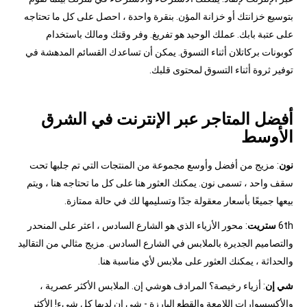
بتوسيع خزانتك أو خزانة المؤن. بنقرة واحدة ، احصل على كل ما تحتاجه
على عتبة بابك. عملك الوحيد هو تفريغ. وفر وقتك ومالك باستخدام
كوبونات بركاتلان أثناء التسوق. يمكن أن تساعدك القسائم المدهشة في
توفير ثروة أثناء التسوق لمحتوى قلبك.
أفضل المتاجر عبر الإنترنت في الشرق
الأوسط
نون
: مزيج من أفضل وأوسع مجموعة من المنتجات التي تم جلبها تحت
سقف واحد ، تسمى نون. يمكنك العثور هنا على كل ما تحتاجه هنا ، ويتم
بيعها جميعًا بأسعار معقولة جدًا وتسليمها لك في حالة ممتازة.
6th
ستريت
: محور الأزياء الذي هو الشارع السادس ، اعثر على المنحدر
والتصاميم الجديرة بالملابس في الشارع السادس. مزيج مثالي من التقاليد
والحداثة ، يمكنك العثور على ملابس لأي مناسبة هنا.
شي إن
: أزياء رخيصة؟ المرادف هوشي إن. الملابس الأكثر عصرية ،
والأكسسوارات اللامعة والقطع البارزة - شي إن لديها كل شيء! الأكثر