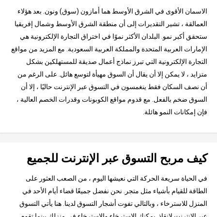
الاسمان الأقوى في الشرق الأوسط هما أمازون (سوق) ونون. بعد هؤلاء
العمالقة ، تشير التقديرات إلى أن منطقة الشرق الأوسط وشمال إفريقيا
ستحقق أكبر نمو. البلدان الأكثر نموًا في اختراق التجارة الإلكترونية هي
الإمارات العربية المتحدة والمملكة العربية السعودية. مع المزيد من مواقع
التجارة الإلكترونية التي تبرز نماذج أعمال صديقة للمستهلكين بشكل
متزايد ، لا يمكن إلا أن يقال أن السوق مهيأة لتوسع هائل. على الرغم من
أن نصف السكان فقط ينغمسون في التسوق عبر الإنترنت حاليًا ، إلا أن
السوق ضخم بالفعل. مع قدوم مواقع الكوبونات وقدرات الخصم العالية ،
فإن إمكانات النمو هائلة.
كيف مربح التسوق عبر الإنترنت للجميع
في الحياة سريعة الحركة التي نعيشها اليوم ، من الصعب العثور على
الطاقة للقيام بأشياء مثل متجر. نحن نفضل جميعًا قضاء أيام الأحد في
المنزل للاسترخاء ، وبالتالي تفوت أشجار التسوق لدينا. هنا يأتي التسوق
عبر الإنترنت لإنقاذ. يمكنك الاسترخاء والاسترخاء في منزلك بينما تقوم