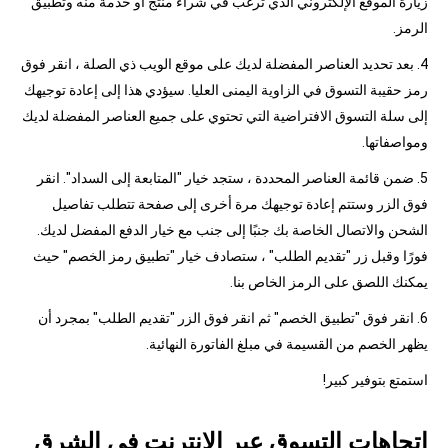
زيارة الموقع الإلكتروني الذي ترغب في شراء منتج أو خدمة منه وتطبيق
الرمز.
4. بعد تحديد العناصر المفضلة لديك على موقع الويب ذي الصلة ، انقر فوق
رمز حقيبة التسوق في الزاوية اليمنى العليا. سيؤدي هذا إلى إعادة توجيهك
إلى سلة التسوق الافتراضية التي تحتوي على جميع العناصر المفضلة لديك
ومواصفاتها.
5. ضمن قائمة العناصر المحددة ، ستجد خيار "المتابعة إلى السداد". انقر
فوق الزر وستتم إعادة توجيهك مرة أخرى إلى صفحة تتطلب تفاصيل
الشحن والاتصال الخاصة بك جنبًا إلى جنب مع خيار الدفع المفضل لديك.
فورًا وقبل زر "تقديم الطلب" ، ستصادف خيار "تطبيق رمز الخصم" حيث
يمكنك اللصق على الرمز الخاص بنا.
6. انقر فوق "تطبيق الخصم" ثم انقر فوق الزر "تقديم الطلب" بمجرد أن
يظهر الخصم من القسيمة في مبلغ الفاتورة النهائية.
استمتع بتوفير كبير!
اتجاهات التسوق عبر الإنترنت في الشرق