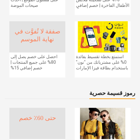
الأطفال الفاخرة | خصم إضافي
صيحات الموضة
20% (يُطبّق الخصم تلقائياً)
والإكسسوارات والأحذية
وديكور المنزل والإلكترونيات
والبقالة وغيرها الكثير | ًالشحن
مجانا
صفقة لا تُفوَّت في
نهاية الموسم
استمتع بخطة تقسيط بفائدة
احصل على خصم يصل إلى
0% على مشترياتك من "نون"
80% على جميع المنتجات |
باستخدام بطاقة فيزا الإمارات
خصم إضافي 15%
دبي الوطني.
رموز قسيمة حصرية
حتى 60٪ خصم