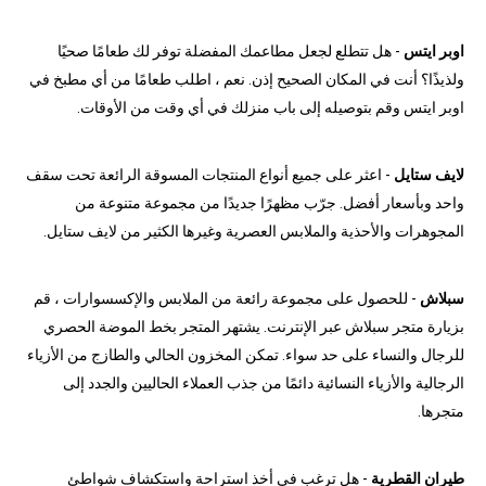
اوبر ايتس
- هل تتطلع لجعل مطاعمك المفضلة توفر لك طعامًا صحيًا
ولذيذًا؟ أنت في المكان الصحيح إذن. نعم ، اطلب طعامًا من أي مطبخ في
اوبر ايتس وقم بتوصيله إلى باب منزلك في أي وقت من الأوقات.
لايف ستايل
- اعثر على جميع أنواع المنتجات المسوقة الرائعة تحت سقف
واحد وبأسعار أفضل. جرّب مظهرًا جديدًا من مجموعة متنوعة من
المجوهرات والأحذية والملابس العصرية وغيرها الكثير من لايف ستايل.
سبلاش
- للحصول على مجموعة رائعة من الملابس والإكسسوارات ، قم
بزيارة متجر سبلاش عبر الإنترنت. يشتهر المتجر بخط الموضة الحصري
للرجال والنساء على حد سواء. تمكن المخزون الحالي والطازج من الأزياء
الرجالية والأزياء النسائية دائمًا من جذب العملاء الحاليين والجدد إلى
متجرها.
طيران القطرية
- هل ترغب في أخذ استراحة واستكشاف شواطئ