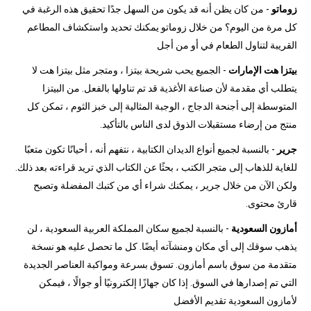
زوماتو
- من كان يظن أنه قد يكون من السهل جدًا تحقيق هذه الرغبة في
كل مرة من اليوم؟ من خلال زوماتو يمكنك تحديد واستكشاف المطاعم
القريبة لتناول الطعام في أو من أجل
بيتزا هت الإمارات
- الجميع يحب شريحة بيتزا ، ومتجر مثل بيتزا هت لا
يتطلب أي مقدمة لأن صناعة الأغذية قد تم تناولها بالفعل. من البيتزا
المتوسطة إلى أجنحة الدجاج ، الوجبة المثالية إلى خبز الثوم ، تمكن كل
منتج من إرضاء مستقبلات الذوق لدى الناس بالتأكيد.
جرير
- بالنسبة لجميع أنواع الديدان الكتابية ، نتفهم أنه ، أحيانًا تكون متعبًا
للغاية للذهاب إلى متجر الكتب ، بحثًا عن الكتاب الذي تريد قراءته بعد ذلك.
ولكن الآن من خلال جرير ، يمكنك شراء أي من كتبك المفضلة وتصبح
قارئ محتوى.
أمازون السعودية
- بالنسبة لجميع سكان المملكة العربية السعودية ، لن
يذهب سوقك إلى أي مكان ومنشآته أيضًا. كل ما تحصل عليه هو نسخة
متقدمة من سوق باسم أمازون. تسوق بسرعة ومواكبة العناصر الجديدة
التي تم إصدارها في السوق. إذا كان جهازًا إلكترونيًا أو جوالًا ، فيمكن
لأمازون السعودية تقديم الأفضل