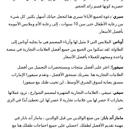
حصرية كونها قسم زائد الحجم.
سبري
: دعوة لجميع الآباء! سبري هنا لتجعل حياتك أسهل بكثير. كل شيء
من رعاية الأطفال حتى سن 10 سنوات ، إلى رعاية الأم وملابس الأمومة
بأفضل الأسعار.
أوناس
: الملابس التي لا مثيل لها وأزياء المصمم هي ما يجلبه أوناس إلى
الطاولة. لقد تمكنوا من الجمع بين جميع أفضل العلامات التجارية في منصة
واحدة ومنحهم للعملاء بأفضل الأسعار.
سيفورا:
اعثر على أفضل منتجات ومستحضرات التجميل من أفضل
العلامات التجارية هنا. بشرتك تستحق الأفضل ، وتقدم سيفورا الإمارات.
منسق بعناية لسوق الشرق الأوسط ، لن تخيب ظنك مع سيفورا.
سيفي
: سيفي ، العلامات التجارية الشهيرة لمصمم الشوارع ، تزود عملائها
بخيارات لا حصر لها من علامات تجارية لا حصر لها. لن تخطئ أبدًا في الزي
من
ماماز آند باباز:
من صنع الوالدين من قبل الوالدين ، ماماز آند باباز في
مهمة تقديم الأفضل لطفلك. احصلي على جميع احتياجات طفلك هنا مع