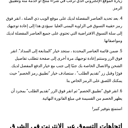
زيارة الموقع الإلكتروني الذي ترغب في شراء منتج أو خدمة منه وتطبيق
الرمز.
4. بعد تحديد العناصر المفضلة لديك على موقع الويب ذي الصلة ، انقر فوق
رمز حقيبة التسوق في الزاوية اليمنى العليا. سيؤدي هذا إلى إعادة توجيهك
إلى سلة التسوق الافتراضية التي تحتوي على جميع العناصر المفضلة لديك
ومواصفاتها.
5. ضمن قائمة العناصر المحددة ، ستجد خيار "المتابعة إلى السداد". انقر
فوق الزر وستتم إعادة توجيهك مرة أخرى إلى صفحة تتطلب تفاصيل
الشحن والاتصال الخاصة بك جنبًا إلى جنب مع خيار الدفع المفضل لديك.
فورًا وقبل زر "تقديم الطلب" ، ستصادف خيار "تطبيق رمز الخصم" حيث
يمكنك اللصق على الرمز الخاص بنا.
6. انقر فوق "تطبيق الخصم" ثم انقر فوق الزر "تقديم الطلب" بمجرد أن
يظهر الخصم من القسيمة في مبلغ الفاتورة النهائية.
استمتع بتوفير كبير!
اتجاهات التسوق عبر الإنترنت في الشرق