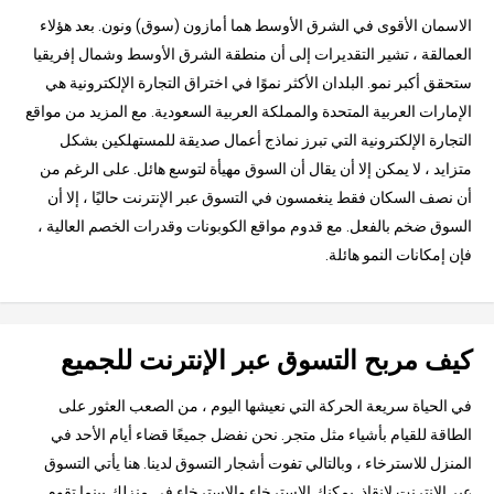
الاسمان الأقوى في الشرق الأوسط هما أمازون (سوق) ونون. بعد هؤلاء
العمالقة ، تشير التقديرات إلى أن منطقة الشرق الأوسط وشمال إفريقيا
ستحقق أكبر نمو. البلدان الأكثر نموًا في اختراق التجارة الإلكترونية هي
الإمارات العربية المتحدة والمملكة العربية السعودية. مع المزيد من مواقع
التجارة الإلكترونية التي تبرز نماذج أعمال صديقة للمستهلكين بشكل
متزايد ، لا يمكن إلا أن يقال أن السوق مهيأة لتوسع هائل. على الرغم من
أن نصف السكان فقط ينغمسون في التسوق عبر الإنترنت حاليًا ، إلا أن
السوق ضخم بالفعل. مع قدوم مواقع الكوبونات وقدرات الخصم العالية ،
فإن إمكانات النمو هائلة.
كيف مربح التسوق عبر الإنترنت للجميع
في الحياة سريعة الحركة التي نعيشها اليوم ، من الصعب العثور على
الطاقة للقيام بأشياء مثل متجر. نحن نفضل جميعًا قضاء أيام الأحد في
المنزل للاسترخاء ، وبالتالي تفوت أشجار التسوق لدينا. هنا يأتي التسوق
عبر الإنترنت لإنقاذ. يمكنك الاسترخاء والاسترخاء في منزلك بينما تقوم