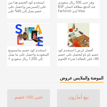
وفر حتى 500 ريال سعودي
استخدم كود الخصم هذا من
عند الدفع ببطاقة ائتمان BSF
علي إكسبريس واحصل على
Visa لدى Farfetch
خصم يصل إلى 60% على
أجهزة الكمبيوتر وملحقاتها |
احصل على خصم إضافي
بقيمة 155 دولارًا أمريكيًا على
الطلبات التي تزيد قيمتها عن
1425 ريالًا سعوديًا | شحن مج
أفضل عرض | استخدم كود
استخدم كود خصم سامسونج
خصم ناو ناو لتحصل على خصم
السعودية واحصل على ما يصل
80٪ على البقالة | شراء اللحوم
إلى 1,200 ريال سعودي +
والفواكه والأطعمة المجمدة
خصم إضافي 6% على سلسلة
والضروريات اليومية والمزيد |
جالاكسي S26 | ًالشحن مجانا
خصم إضافي 5٪ | أفضل عرض
الموضة والملابس عروض
بيع أمازون
حتى 60٪ خصم