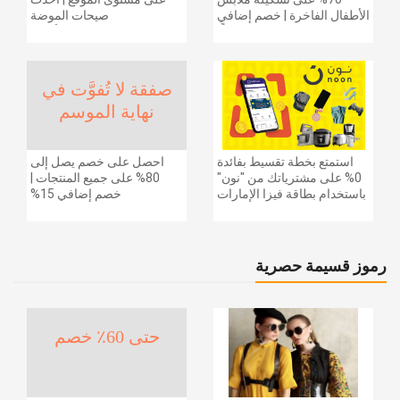
الأطفال الفاخرة | خصم إضافي
صيحات الموضة
20% (يُطبّق الخصم تلقائياً)
والإكسسوارات والأحذية
وديكور المنزل والإلكترونيات
والبقالة وغيرها الكثير | ًالشحن
مجانا
صفقة لا تُفوَّت في
نهاية الموسم
استمتع بخطة تقسيط بفائدة
احصل على خصم يصل إلى
0% على مشترياتك من "نون"
80% على جميع المنتجات |
باستخدام بطاقة فيزا الإمارات
خصم إضافي 15%
دبي الوطني.
رموز قسيمة حصرية
حتى 60٪ خصم