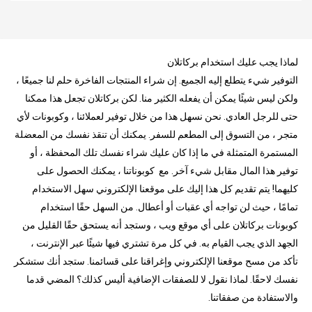
لماذا يجب عليك استخدام بركاتلان
التوفير شيء يتطلع إليه الجميع. إن شراء المنتجات الفاخرة حلم لنا جميعًا ،
ولكن ليس شيئًا يمكن أن يفعله الكثير منا. لكن بركاتلان تجعل هذا ممكنا
حتى للرجل العادي. نحن نسهل هذا من خلال توفير لعملائنا ، وكوبونات لأي
متجر ، من التسوق إلى المطعم للسفر. يمكنك أن تنقذ نفسك من المعضلة
المستمرة المتمثلة في ما إذا كان عليك شراء نفسك تلك المحفظة ، أو
توفير هذا المال مقابل شيء آخر. مع كوبوناتنا ، يمكنك الحصول على
كليهما! يتم تقديم كل هذا إليك على موقعنا الإلكتروني سهل الاستخدام
تمامًا ، حيث لن تواجه أي عقبات أو أعطال. من السهل حقًا استخدام
كوبونات بركاتلان على أي موقع ويب ، وستجد أنه يستحق حقًا القليل من
الجهد الذي يجب القيام به. في كل مرة تشتري فيها شيئًا عبر الإنترنت ،
تأكد من مسح موقعنا الإلكتروني وإغراقنا على قسائمنا. ستجد أنك ستشكر
نفسك لاحقًا. لماذا نقول لا للصفقات الإضافية أليس كذلك؟ المضي قدما
والاستفادة من صفقاتنا.