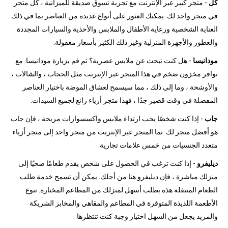
كل
- متجر كبير عبر الإنترنت مع تجربة تسوق صديقة للميزانية ، كل متجر
في متجر واحد لك. يمكنك العثور على أنواع عديدة من العناصر بما في ذلك
العناية الشخصية ورعاية الأطفال والملابس والأحذية والسيارات المجددة
والعطور والأجهزة المنزلية وغير ذلك الكثير بأسعار معقولة.
مودانيسا
- هل كنت تبحث عن ملابس عصرية؟ ثم قم بزيارة مودانيسا. مع
توافر مخزون ضخم في هذا المتجر عبر الإنترنت مثل الحجاب ، والشالات ،
والأوشحة ، وما إلى ذلك ، مما سيسمح لعشاق الموضة باختيار العناصر
المفضلة في وقت قصير جدًا ، فهذا متجر أزياء رائع لجميع السيدات.
جاب
- إذا كنت شخصًا يحب ارتداء ملابس واكسسوارات مريحة ، فإن جاب
هو أفضل متجر لك. نما المتجر عبر الإنترنت من متجر واحد إلى متجر أزياء
متعدد الجنسيات من خمس علامات تجارية.
ديليفرو
- إذا كنت ترغب في الحصول على شخص يقدم طعامًا صحيًا إلى
منزلك مباشرة ، فإن ديليفرو هنا من أجلك. يمكن أن تسمح خدمة طلب
الطعام المتنقلة هذه بطلب أسهل لمنزلك من المطاعم المختارة. تنوع
الأطعمة اللذيذة المتوفرة في المطاعم والمقاهي والمخابز الشريكة
والمزيد يجعل من السهل اختيار وجبة كنت تنتظرها.