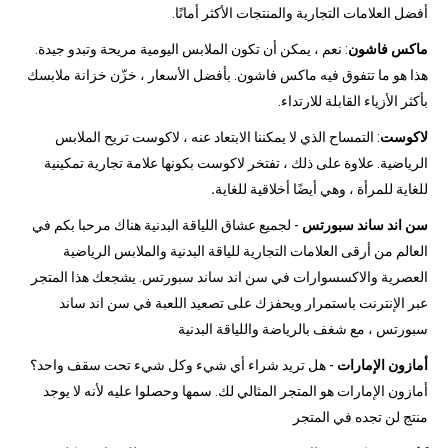
أفضل العلامات التجارية والمنتجات الأكثر أمانًا.
ماكس فاشون
: نعم ، يمكن أن تكون الملابس اليومية مريحة وتبدو جيدة.
هذا هو ما تتفوق فيه ماكس فاشون. بأفضل الأسعار ، خزّن خزانة ملابسك
بأكثر الأزياء القابلة للارتداء.
لاكوست
: التمساح الذي لا يمكننا الابتعاد عنه ، لاكوست تريح الملابس
الرياضية. علاوة على ذلك ، تفتخر لاكوست بكونها علامة تجارية تمكينية
للغاية للمرأة ، وهي أيضًا أخلاقية للغاية
.
سن اند ساند سبورتس
- لجميع عشاق اللياقة البدنية هناك مرحبا بكم في
العالم من أرقى العلامات التجارية للياقة البدنية والملابس الرياضية
العصرية والاكسسوارات في سن اند ساند سبورتس. يشجعك هذا المتجر
عبر الإنترنت باستمرار ويحفزك على تصعيد اللعبة في سن اند ساند
سبورتس ، مع شغف بالرياضة واللياقة البدنية
أمازون الإمارات
- هل تريد شراء أي شيء وكل شيء تحت سقف واحد؟
أمازون الإمارات هو المتجر المثالي لك. سمها وحصلوا عليه لأنه لا يوجد
منتج لن تجده في المتجر