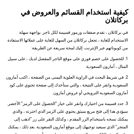
كيفية استخدام القسائم والعروض في
بركاتلان
في بركاتلان ، نقدم صفقات ورموز قسيمة لكل تاجر. بواجهة سهلة
الاستخدام للغاية ، تجعل بركاتلان من السهل للغاية على عملائها الاستفادة
من كوبوناتهم عبر الإنترنت. إليك لمحة سريعة عن الطريقة:
1. للحصول على خصم فوري على موقع التاجر المفضل لديك ، على سبيل
المثال ، أمازون السعودية
2. في شريط البحث في الزاوية العلوية اليمنى من الصفحة ، اكتب أمازون
السعودية وانقر على النتيجة ، والتي ستأخذك إلى صفحة تحتوي على كود
أمازون السعودية الترويجي أو عروض أمازون.
3. حدد قسيمة من اختيارك وانقر على خيار "الحصول على الرمز" الأخضر.
سيؤدي هذا إلى فتح مربع منبثق يحتوي على الرمز الذي اخترته ، والذي
يمكنك نسخه باستخدام الزر المقدم ، وكذلك النقر على زر "اذهب إلى
المتجر" الذي سيعيد توجيهك إلى موقع أمازون السعودية. بعد ذلك ، يمكنك