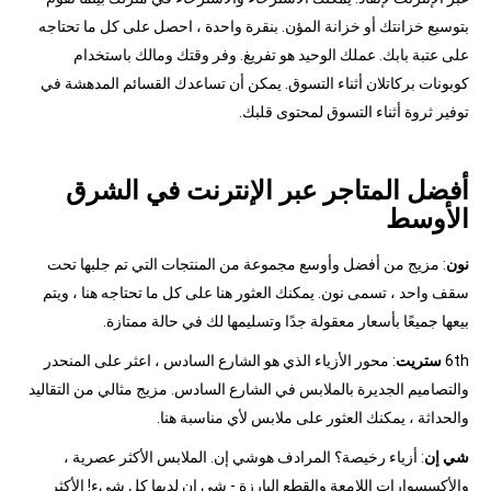
بتوسيع خزانتك أو خزانة المؤن. بنقرة واحدة ، احصل على كل ما تحتاجه
على عتبة بابك. عملك الوحيد هو تفريغ. وفر وقتك ومالك باستخدام
كوبونات بركاتلان أثناء التسوق. يمكن أن تساعدك القسائم المدهشة في
توفير ثروة أثناء التسوق لمحتوى قلبك.
أفضل المتاجر عبر الإنترنت في الشرق
الأوسط
نون
: مزيج من أفضل وأوسع مجموعة من المنتجات التي تم جلبها تحت
سقف واحد ، تسمى نون. يمكنك العثور هنا على كل ما تحتاجه هنا ، ويتم
بيعها جميعًا بأسعار معقولة جدًا وتسليمها لك في حالة ممتازة.
6th
ستريت
: محور الأزياء الذي هو الشارع السادس ، اعثر على المنحدر
والتصاميم الجديرة بالملابس في الشارع السادس. مزيج مثالي من التقاليد
والحداثة ، يمكنك العثور على ملابس لأي مناسبة هنا.
شي إن
: أزياء رخيصة؟ المرادف هوشي إن. الملابس الأكثر عصرية ،
والأكسسوارات اللامعة والقطع البارزة - شي إن لديها كل شيء! الأكثر