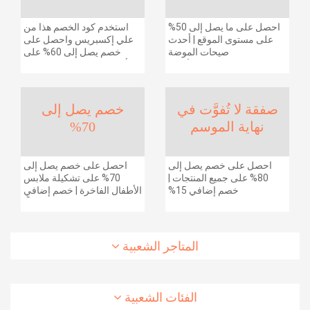
احصل على ما يصل إلى 50%
استخدم كود الخصم هذا من
على مستوى الموقع | أحدث
علي إكسبريس واحصل على
صيحات الموضة
خصم يصل إلى 60% على
والإكسسوارات والأحذية
أجهزة الكمبيوتر وملحقاتها |
وديكور المنزل والإلكترونيات
احصل على خصم إضافي
والبقالة وغيرها الكثير | ًالشحن
بقيمة 155 دولارًا أمريكيًا على
مجانا
الطلبات التي تزيد قيمتها عن
صفقة لا تُفوَّت في
خصم يصل إلى
1425 ريالًا سعوديًا | شحن مج
نهاية الموسم
70%
احصل على خصم يصل إلى
احصل على خصم يصل إلى
80% على جميع المنتجات |
70% على تشكيلة ملابس
خصم إضافي 15%
الأطفال الفاخرة | خصم إضافي
20% (يُطبّق الخصم تلقائياً)
المتاجر الشعبية
الفئات الشعبية