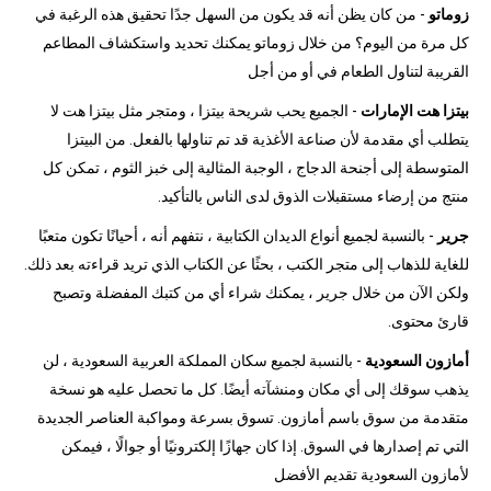
زوماتو
- من كان يظن أنه قد يكون من السهل جدًا تحقيق هذه الرغبة في
كل مرة من اليوم؟ من خلال زوماتو يمكنك تحديد واستكشاف المطاعم
القريبة لتناول الطعام في أو من أجل
بيتزا هت الإمارات
- الجميع يحب شريحة بيتزا ، ومتجر مثل بيتزا هت لا
يتطلب أي مقدمة لأن صناعة الأغذية قد تم تناولها بالفعل. من البيتزا
المتوسطة إلى أجنحة الدجاج ، الوجبة المثالية إلى خبز الثوم ، تمكن كل
منتج من إرضاء مستقبلات الذوق لدى الناس بالتأكيد.
جرير
- بالنسبة لجميع أنواع الديدان الكتابية ، نتفهم أنه ، أحيانًا تكون متعبًا
للغاية للذهاب إلى متجر الكتب ، بحثًا عن الكتاب الذي تريد قراءته بعد ذلك.
ولكن الآن من خلال جرير ، يمكنك شراء أي من كتبك المفضلة وتصبح
قارئ محتوى.
أمازون السعودية
- بالنسبة لجميع سكان المملكة العربية السعودية ، لن
يذهب سوقك إلى أي مكان ومنشآته أيضًا. كل ما تحصل عليه هو نسخة
متقدمة من سوق باسم أمازون. تسوق بسرعة ومواكبة العناصر الجديدة
التي تم إصدارها في السوق. إذا كان جهازًا إلكترونيًا أو جوالًا ، فيمكن
لأمازون السعودية تقديم الأفضل