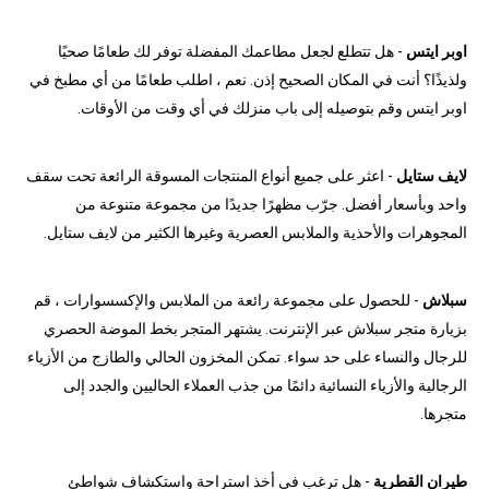
اوبر ايتس
- هل تتطلع لجعل مطاعمك المفضلة توفر لك طعامًا صحيًا
ولذيذًا؟ أنت في المكان الصحيح إذن. نعم ، اطلب طعامًا من أي مطبخ في
اوبر ايتس وقم بتوصيله إلى باب منزلك في أي وقت من الأوقات.
لايف ستايل
- اعثر على جميع أنواع المنتجات المسوقة الرائعة تحت سقف
واحد وبأسعار أفضل. جرّب مظهرًا جديدًا من مجموعة متنوعة من
المجوهرات والأحذية والملابس العصرية وغيرها الكثير من لايف ستايل.
سبلاش
- للحصول على مجموعة رائعة من الملابس والإكسسوارات ، قم
بزيارة متجر سبلاش عبر الإنترنت. يشتهر المتجر بخط الموضة الحصري
للرجال والنساء على حد سواء. تمكن المخزون الحالي والطازج من الأزياء
الرجالية والأزياء النسائية دائمًا من جذب العملاء الحاليين والجدد إلى
متجرها.
طيران القطرية
- هل ترغب في أخذ استراحة واستكشاف شواطئ