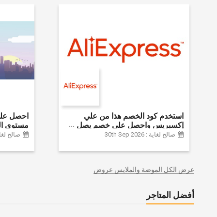
استخدم كود الخصم هذا من علي
إكسبريس واحصل على خصم يصل
مستوى ال
إلى 60% على أجهزة الكمبيوتر
الموضة وا
صالح لغاية : 30th Sep 2026
صالح لغاية :  2024
وملحقاتها | احصل على خصم إضافي
وديكور الم
بقيمة 155 دولارًا أمريكيًا على الطلبات
وغيرها الك
التي تزيد قيمتها عن 1425 ريالًا سعوديًا
عرض الكل الموضة والملابس عروض
| شحن مج
أفضل المتاجر