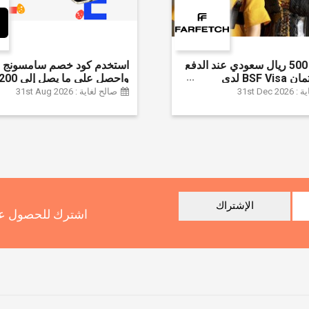
وفر حتى 500 ريال سعودي عند الدفع
استخدم كود خصم سامسونج ا
ببطاقة ائتمان BSF Visa لدى
سعودي + خصم إ
31st Dec
صالح لغاية : 31st Aug 2026
سلسلة جالاكسي S26 | ًالشحن مجانا
الإشتراك
اشترك للحصول عل