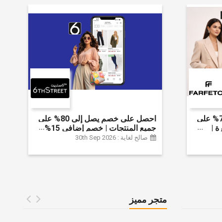
احصل على خصم يصل إلى 70% على
احصل على خصم يصل إلى 80% على
ة |
جميع المنتجات | خصم إضافي 15%
 الخصم
صالح لغاية : 30th Sep 2026
متجر مميز