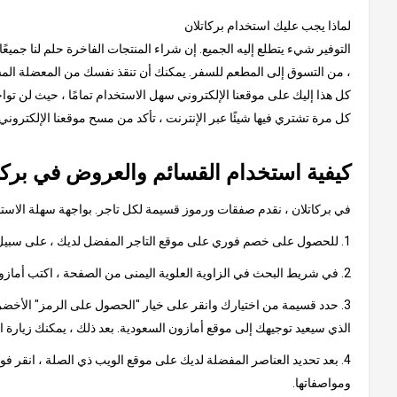
لماذا يجب عليك استخدام بركاتلان
التوفير شيء يتطلع إليه الجميع. إن شراء المنتجات الفاخرة حلم لنا جميعً
، من التسوق إلى المطعم للسفر. يمكنك أن تنقذ نفسك من المعضلة المستم
كل هذا إليك على موقعنا الإلكتروني سهل الاستخدام تمامًا ، حيث لن توا
كل مرة تشتري فيها شيئًا عبر الإنترنت ، تأكد من مسح موقعنا الإلكترون
كيفية استخدام القسائم والعروض في بركا
في بركاتلان ، نقدم صفقات ورموز قسيمة لكل تاجر. بواجهة سهلة الاستخدا
1. للحصول على خصم فوري على موقع التاجر المفضل لديك ، على سبيل المثال ، أمازون السعودية
2. في شريط البحث في الزاوية العلوية اليمنى من الصفحة ، اكتب أمازون السعودية وانقر على النتيجة ، والتي ستأخذك إلى صفحة تحتوي على كود أمازون السعودية الترويجي أو عروض أمازون.
3. حدد قسيمة من اختيارك وانقر على خيار "الحصول على الرمز" الأخضر.
الذي سيعيد توجيهك إلى موقع أمازون السعودية. بعد ذلك ، يمكنك زيارة 
4. بعد تحديد العناصر المفضلة لديك على موقع الويب ذي الصلة ، انقر ف
ومواصفاتها.