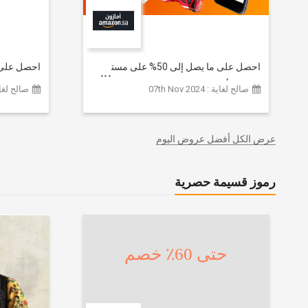
احصل على ما يصل إلى 50% على مستوى
الموقع | أحدث صيحات الموضة
تشكيلة ملا
صالح لغاية : 07th Nov 2024
صالح لغاية :  2026
والإكسسوارات والأحذية وديكور المنزل
إضافي 20% (يُطبّق الخصم تلقائياً)
والإلكترونيات والبقالة وغيرها الكثير | ًالشحن
مجانا
عرض الكل أفضل عروض اليوم
رموز قسيمة حصرية
حتى 60٪ خصم