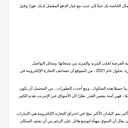
ل الخاصة بك جنبًا إلى جنب مع خيار الدفع المفضل لديك. فورًا وقبل
نية الفرصة لجلب المزيد والمزيد من منتجاتها. وسائل التواصل
الاجتماعي هي سبب كبير للنمو الذي شهدته هذه السوق حتى الآن. يتم إلهام المستهلكين من خلال المنشورات عبر الإنترنت ، حيث يتصدر الفيس بوكا الصدارة. بحلول عام 2021 ، من المتوقع أن تتضاعف التجارة الإلكترونية في
ينا جميعًا هذه الشكوك ، ومع أحدث التطورات ، من المحتمل أن يكون
ًا ، فهي آمنة بنفس القدر. نظرًا لأن الأسواق عبر الإنترنت تقدم الكثير
و. البلدان الأكثر نموًا في اختراق التجارة الإلكترونية هي الإمارات
لا أن يقال أن السوق مهيأة لتوسع هائل. على الرغم من أن نصف السكان