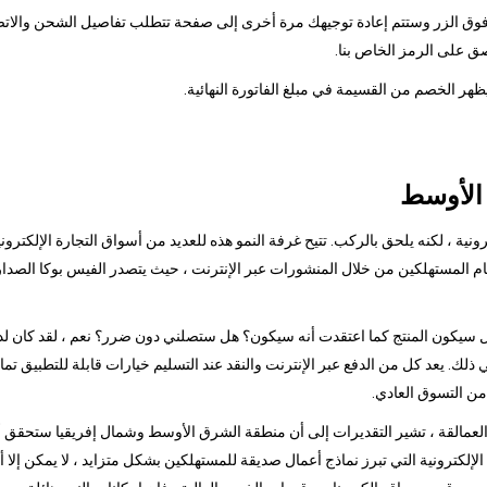
قر فوق الزر وستتم إعادة توجيهك مرة أخرى إلى صفحة تتطلب تفاصيل الشحن والاتصا
ق على الرمز الخاص بنا.
 الأوسط
ونية ، لكنه يلحق بالركب. تتيح غرفة النمو هذه للعديد من أسواق التجارة الإلكترو
 هل سيكون المنتج كما اعتقدت أنه سيكون؟ هل ستصلني دون ضرر؟ نعم ، لقد كان لد
في ذلك. يعد كل من الدفع عبر الإنترنت والنقد عند التسليم خيارات قابلة للتطبيق تمام
من التسوق العادي.
مالقة ، تشير التقديرات إلى أن منطقة الشرق الأوسط وشمال إفريقيا ستحقق أكبر نم
ة الإلكترونية التي تبرز نماذج أعمال صديقة للمستهلكين بشكل متزايد ، لا يمكن إ