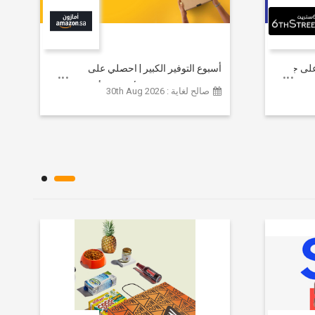
خصم يصل إلى 80% على جميع
أسبوع التوفير الكبير | احصلي على
مستلزمات التجميل الأساسية بأسعار تبدأ
صالح لغاية : 30th Aug 2026
من 79 ريالاً سعودياً.