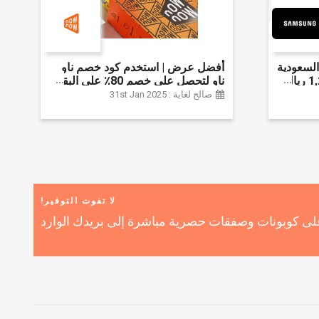
لسعودية
أفضل عرض | استخدم كود خصم ناو
واحصل على ما يصل إلى 1,200 ريال
ناو لتحصل على خصم 80٪ على البقالة
ضافي 6% على
| شراء اللحوم والفواكه والأطعمة
صالح لغاية : 31st Jan 2025
المجمدة والضروريات اليومية والمزيد |
خصم إضافي 5٪ | أفضل عرض
لا تفوت التوفير!
ى كوبونات وصفقات حصرية مباشرة إلى بريدك الوارد