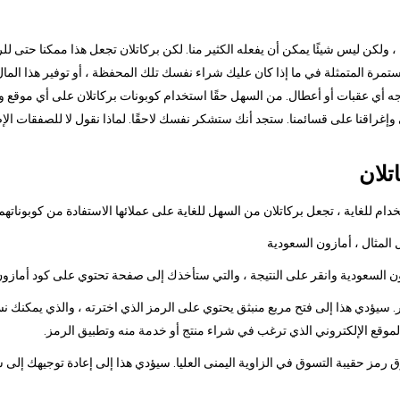
ا ، ولكن ليس شيئًا يمكن أن يفعله الكثير منا. لكن بركاتلان تجعل هذا ممكنا حتى ل
رة المتمثلة في ما إذا كان عليك شراء نفسك تلك المحفظة ، أو توفير هذا المال 
جه أي عقبات أو أعطال. من السهل حقًا استخدام كوبونات بركاتلان على أي موقع وي
ي وإغراقنا على قسائمنا. ستجد أنك ستشكر نفسك لاحقًا. لماذا نقول لا للصفقات ال
تلان
م للغاية ، تجعل بركاتلان من السهل للغاية على عملائها الاستفادة من كوبوناتهم
 سيؤدي هذا إلى فتح مربع منبثق يحتوي على الرمز الذي اخترته ، والذي يمكنك نس
الموقع الإلكتروني الذي ترغب في شراء منتج أو خدمة منه وتطبيق الرمز.
وق رمز حقيبة التسوق في الزاوية اليمنى العليا. سيؤدي هذا إلى إعادة توجيهك إلى