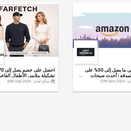
احصل على ما يصل إلى 50% على
موقع | أحدث صيحات
تشكيلة ملابس الأطفال الفاخر
لإكسسوارات والأحذية
خصم إضافي 20% (يُطبّق
07th Nov
صالح لغاية : 30th Sep 2026
نزل والإلكترونيات والبقالة
تلقائياً)
ثير | ًالشحن مجانا