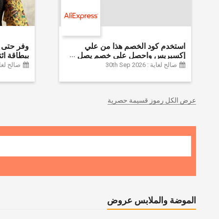
استخدم كود الخصم هذا من علي
إكسبريس واحصل على خصم يصل
إلى 60% على أجهزة الكمبيوتر
Farfetch
صالح لغاية : 30th Sep 2026
صالح لغاية :  2026
وملحقاتها | احصل على خصم إضافي
بقيمة 155 دولارًا أمريكيًا على الطلبات
التي تزيد قيمتها عن 1425 ريالًا سعوديًا
عرض الكل رموز قسيمة حصرية
| شحن مج
الموضة والملابس عروض