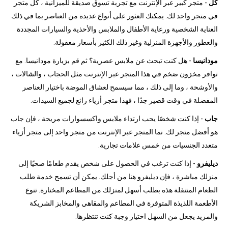
كل
- متجر كبير عبر الإنترنت مع تجربة تسوق صديقة للميزانية ، كل متجر
في متجر واحد لك. يمكنك العثور على أنواع عديدة من العناصر بما في ذلك
العناية الشخصية ورعاية الأطفال والملابس والأحذية والسيارات المجددة
والعطور والأجهزة المنزلية وغير ذلك الكثير بأسعار معقولة.
مودانيسا
- هل كنت تبحث عن ملابس عصرية؟ ثم قم بزيارة مودانيسا. مع
توافر مخزون ضخم في هذا المتجر عبر الإنترنت مثل الحجاب ، والشالات ،
والأوشحة ، وما إلى ذلك ، مما سيسمح لعشاق الموضة باختيار العناصر
المفضلة في وقت قصير جدًا ، فهذا متجر أزياء رائع لجميع السيدات.
جاب
- إذا كنت شخصًا يحب ارتداء ملابس واكسسوارات مريحة ، فإن جاب
هو أفضل متجر لك. نما المتجر عبر الإنترنت من متجر واحد إلى متجر أزياء
متعدد الجنسيات من خمس علامات تجارية.
ديليفرو
- إذا كنت ترغب في الحصول على شخص يقدم طعامًا صحيًا إلى
منزلك مباشرة ، فإن ديليفرو هنا من أجلك. يمكن أن تسمح خدمة طلب
الطعام المتنقلة هذه بطلب أسهل لمنزلك من المطاعم المختارة. تنوع
الأطعمة اللذيذة المتوفرة في المطاعم والمقاهي والمخابز الشريكة
والمزيد يجعل من السهل اختيار وجبة كنت تنتظرها.