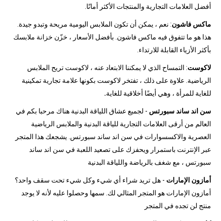
أفضل العلامات التجارية والمنتجات الأكثر أمانًا.
ماكس فاشون
: نعم ، يمكن أن تكون الملابس اليومية مريحة وتبدو جيدة.
هذا هو ما تتفوق فيه ماكس فاشون. بأفضل الأسعار ، خزّن خزانة ملابسك
بأكثر الأزياء القابلة للارتداء.
لاكوست
: التمساح الذي لا يمكننا الابتعاد عنه ، لاكوست تريح الملابس
الرياضية. علاوة على ذلك ، تفتخر لاكوست بكونها علامة تجارية تمكينية
للغاية للمرأة ، وهي أيضًا أخلاقية للغاية
.
سن اند ساند سبورتس
- لجميع عشاق اللياقة البدنية هناك مرحبا بكم في
العالم من أرقى العلامات التجارية للياقة البدنية والملابس الرياضية
العصرية والاكسسوارات في سن اند ساند سبورتس. يشجعك هذا المتجر
عبر الإنترنت باستمرار ويحفزك على تصعيد اللعبة في سن اند ساند
سبورتس ، مع شغف بالرياضة واللياقة البدنية
أمازون الإمارات
- هل تريد شراء أي شيء وكل شيء تحت سقف واحد؟
أمازون الإمارات هو المتجر المثالي لك. سمها وحصلوا عليه لأنه لا يوجد
منتج لن تجده في المتجر