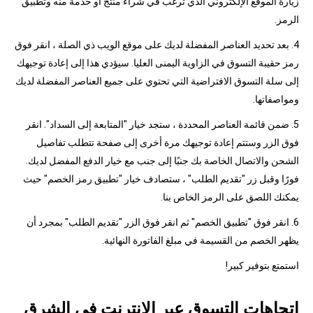
زيارة الموقع الإلكتروني الذي ترغب في شراء منتج أو خدمة منه وتطبيق
الرمز.
4. بعد تحديد العناصر المفضلة لديك على موقع الويب ذي الصلة ، انقر فوق
رمز حقيبة التسوق في الزاوية اليمنى العليا. سيؤدي هذا إلى إعادة توجيهك
إلى سلة التسوق الافتراضية التي تحتوي على جميع العناصر المفضلة لديك
ومواصفاتها.
5. ضمن قائمة العناصر المحددة ، ستجد خيار "المتابعة إلى السداد". انقر
فوق الزر وستتم إعادة توجيهك مرة أخرى إلى صفحة تتطلب تفاصيل
الشحن والاتصال الخاصة بك جنبًا إلى جنب مع خيار الدفع المفضل لديك.
فورًا وقبل زر "تقديم الطلب" ، ستصادف خيار "تطبيق رمز الخصم" حيث
يمكنك اللصق على الرمز الخاص بنا.
6. انقر فوق "تطبيق الخصم" ثم انقر فوق الزر "تقديم الطلب" بمجرد أن
يظهر الخصم من القسيمة في مبلغ الفاتورة النهائية.
استمتع بتوفير كبير!
اتجاهات التسوق عبر الإنترنت في الشرق