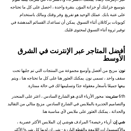
بتوسيع خزانتك أو خزانة المؤن. بنقرة واحدة ، احصل على كل ما تحتاجه
على عتبة بابك. عملك الوحيد هو تفريغ. وفر وقتك ومالك باستخدام
كوبونات بركاتلان أثناء التسوق. يمكن أن تساعدك القسائم المدهشة في
توفير ثروة أثناء التسوق لمحتوى قلبك.
أفضل المتاجر عبر الإنترنت في الشرق
الأوسط
نون
: مزيج من أفضل وأوسع مجموعة من المنتجات التي تم جلبها تحت
سقف واحد ، تسمى نون. يمكنك العثور هنا على كل ما تحتاجه هنا ، ويتم
بيعها جميعًا بأسعار معقولة جدًا وتسليمها لك في حالة ممتازة.
6th
ستريت
: محور الأزياء الذي هو الشارع السادس ، اعثر على المنحدر
والتصاميم الجديرة بالملابس في الشارع السادس. مزيج مثالي من التقاليد
والحداثة ، يمكنك العثور على ملابس لأي مناسبة هنا.
شي إن
: أزياء رخيصة؟ المرادف هوشي إن. الملابس الأكثر عصرية ،
والأكسسوارات اللامعة والقطع البارزة - شي إن لديها كل شيء! الأكثر