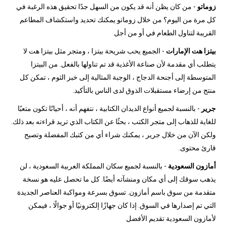
زوماتو
- من كان يظن أنه قد يكون من السهل جدًا تحقيق هذه الرغبة في
كل مرة من اليوم؟ من خلال زوماتو يمكنك تحديد واستكشاف المطاعم
القريبة لتناول الطعام في أو من أجل
بيتزا هت الإمارات
- الجميع يحب شريحة بيتزا ، ومتجر مثل بيتزا هت لا
يتطلب أي مقدمة لأن صناعة الأغذية قد تم تناولها بالفعل. من البيتزا
المتوسطة إلى أجنحة الدجاج ، الوجبة المثالية إلى خبز الثوم ، تمكن كل
منتج من إرضاء مستقبلات الذوق لدى الناس بالتأكيد.
جرير
- بالنسبة لجميع أنواع الديدان الكتابية ، نتفهم أنه ، أحيانًا تكون متعبًا
للغاية للذهاب إلى متجر الكتب ، بحثًا عن الكتاب الذي تريد قراءته بعد ذلك.
ولكن الآن من خلال جرير ، يمكنك شراء أي من كتبك المفضلة وتصبح
قارئ محتوى.
أمازون السعودية
- بالنسبة لجميع سكان المملكة العربية السعودية ، لن
يذهب سوقك إلى أي مكان ومنشآته أيضًا. كل ما تحصل عليه هو نسخة
متقدمة من سوق باسم أمازون. تسوق بسرعة ومواكبة العناصر الجديدة
التي تم إصدارها في السوق. إذا كان جهازًا إلكترونيًا أو جوالًا ، فيمكن
لأمازون السعودية تقديم الأفضل