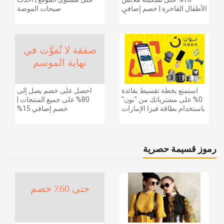
الأطفال الفاخرة | خصم إضافي
صيحات الموضة
20% (يُطبّق الخصم تلقائياً)
والإكسسوارات والأحذية
وديكور المنزل والإلكترونيات
والبقالة وغيرها الكثير | ًالشحن
مجانا
صفقة لا تُفوَّت في
نهاية الموسم
استمتع بخطة تقسيط بفائدة
احصل على خصم يصل إلى
0% على مشترياتك من "نون"
80% على جميع المنتجات |
باستخدام بطاقة فيزا الإمارات
خصم إضافي 15%
دبي الوطني.
رموز قسيمة حصرية
حتى 60٪ خصم