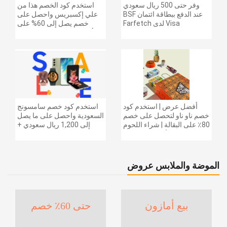
وفر حتى 500 ريال سعودي
استخدم كود الخصم هذا من
عند الدفع ببطاقة ائتمان BSF
علي إكسبريس واحصل على
Visa لدى Farfetch
خصم يصل إلى 60% على
أجهزة الكمبيوتر وملحقاتها |
احصل على خصم إضافي
بقيمة 155 دولارًا أمريكيًا على
الطلبات التي تزيد قيمتها عن
1425 ريالًا سعوديًا | شحن مج
أفضل عرض | استخدم كود
استخدم كود خصم سامسونج
خصم ناو ناو لتحصل على خصم
السعودية واحصل على ما يصل
80٪ على البقالة | شراء اللحوم
إلى 1,200 ريال سعودي +
والفواكه والأطعمة المجمدة
خصم إضافي 6% على سلسلة
والضروريات اليومية والمزيد |
جالاكسي S26 | ًالشحن مجانا
خصم إضافي 5٪ | أفضل عرض
الموضة والملابس عروض
بيع أمازون
حتى 60٪ خصم