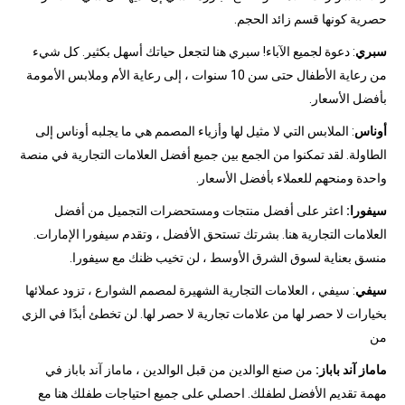
حصرية كونها قسم زائد الحجم.
سبري
: دعوة لجميع الآباء! سبري هنا لتجعل حياتك أسهل بكثير. كل شيء
من رعاية الأطفال حتى سن 10 سنوات ، إلى رعاية الأم وملابس الأمومة
بأفضل الأسعار.
أوناس
: الملابس التي لا مثيل لها وأزياء المصمم هي ما يجلبه أوناس إلى
الطاولة. لقد تمكنوا من الجمع بين جميع أفضل العلامات التجارية في منصة
واحدة ومنحهم للعملاء بأفضل الأسعار.
سيفورا:
اعثر على أفضل منتجات ومستحضرات التجميل من أفضل
العلامات التجارية هنا. بشرتك تستحق الأفضل ، وتقدم سيفورا الإمارات.
منسق بعناية لسوق الشرق الأوسط ، لن تخيب ظنك مع سيفورا.
سيفي
: سيفي ، العلامات التجارية الشهيرة لمصمم الشوارع ، تزود عملائها
بخيارات لا حصر لها من علامات تجارية لا حصر لها. لن تخطئ أبدًا في الزي
من
ماماز آند باباز:
من صنع الوالدين من قبل الوالدين ، ماماز آند باباز في
مهمة تقديم الأفضل لطفلك. احصلي على جميع احتياجات طفلك هنا مع