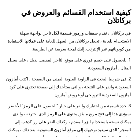
كيفية استخدام القسائم والعروض في
بركاتلان
في بركاتلان ، نقدم صفقات ورموز قسيمة لكل تاجر. بواجهة سهلة
الاستخدام للغاية ، تجعل بركاتلان من السهل للغاية على عملائها الاستفادة
من كوبوناتهم عبر الإنترنت. إليك لمحة سريعة عن الطريقة:
1. للحصول على خصم فوري على موقع التاجر المفضل لديك ، على سبيل
المثال ، أمازون السعودية
2. في شريط البحث في الزاوية العلوية اليمنى من الصفحة ، اكتب أمازون
السعودية وانقر على النتيجة ، والتي ستأخذك إلى صفحة تحتوي على كود
أمازون السعودية الترويجي أو عروض أمازون.
3. حدد قسيمة من اختيارك وانقر على خيار "الحصول على الرمز" الأخضر.
سيؤدي هذا إلى فتح مربع منبثق يحتوي على الرمز الذي اخترته ، والذي
يمكنك نسخه باستخدام الزر المقدم ، وكذلك النقر على زر "اذهب إلى
المتجر" الذي سيعيد توجيهك إلى موقع أمازون السعودية. بعد ذلك ، يمكنك