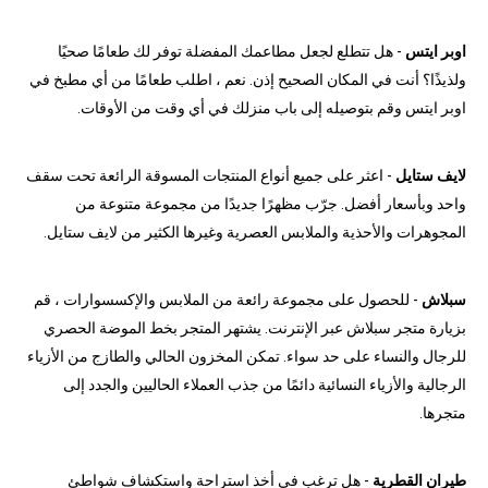
اوبر ايتس
- هل تتطلع لجعل مطاعمك المفضلة توفر لك طعامًا صحيًا
ولذيذًا؟ أنت في المكان الصحيح إذن. نعم ، اطلب طعامًا من أي مطبخ في
اوبر ايتس وقم بتوصيله إلى باب منزلك في أي وقت من الأوقات.
لايف ستايل
- اعثر على جميع أنواع المنتجات المسوقة الرائعة تحت سقف
واحد وبأسعار أفضل. جرّب مظهرًا جديدًا من مجموعة متنوعة من
المجوهرات والأحذية والملابس العصرية وغيرها الكثير من لايف ستايل.
سبلاش
- للحصول على مجموعة رائعة من الملابس والإكسسوارات ، قم
بزيارة متجر سبلاش عبر الإنترنت. يشتهر المتجر بخط الموضة الحصري
للرجال والنساء على حد سواء. تمكن المخزون الحالي والطازج من الأزياء
الرجالية والأزياء النسائية دائمًا من جذب العملاء الحاليين والجدد إلى
متجرها.
طيران القطرية
- هل ترغب في أخذ استراحة واستكشاف شواطئ