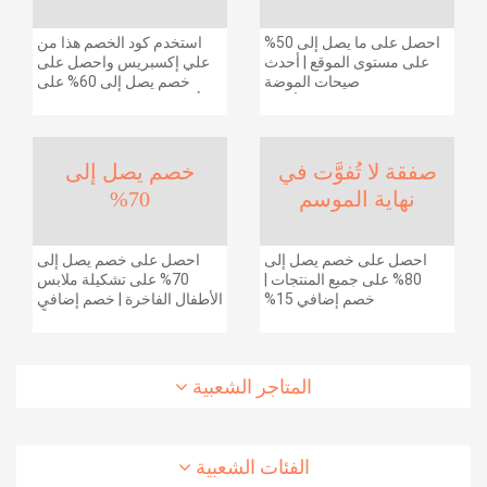
احصل على ما يصل إلى 50%
استخدم كود الخصم هذا من
على مستوى الموقع | أحدث
علي إكسبريس واحصل على
صيحات الموضة
خصم يصل إلى 60% على
والإكسسوارات والأحذية
أجهزة الكمبيوتر وملحقاتها |
وديكور المنزل والإلكترونيات
احصل على خصم إضافي
والبقالة وغيرها الكثير | ًالشحن
بقيمة 155 دولارًا أمريكيًا على
مجانا
الطلبات التي تزيد قيمتها عن
صفقة لا تُفوَّت في
خصم يصل إلى
1425 ريالًا سعوديًا | شحن مج
نهاية الموسم
70%
احصل على خصم يصل إلى
احصل على خصم يصل إلى
80% على جميع المنتجات |
70% على تشكيلة ملابس
خصم إضافي 15%
الأطفال الفاخرة | خصم إضافي
20% (يُطبّق الخصم تلقائياً)
المتاجر الشعبية
الفئات الشعبية