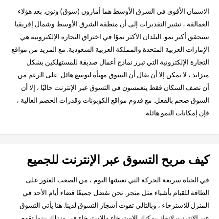
الاسمان الأقوى في الشرق الأوسط هما أمازون (سوق) ونون. بعد هؤلاء
العمالقة ، تشير التقديرات إلى أن منطقة الشرق الأوسط وشمال إفريقيا
ستحقق أكبر نمو. البلدان الأكثر نموًا في اختراق التجارة الإلكترونية هي
الإمارات العربية المتحدة والمملكة العربية السعودية. مع المزيد من مواقع
التجارة الإلكترونية التي تبرز نماذج أعمال صديقة للمستهلكين بشكل
متزايد ، لا يمكن إلا أن يقال أن السوق مهيأة لتوسع هائل. على الرغم من
أن نصف السكان فقط ينغمسون في التسوق عبر الإنترنت حاليًا ، إلا أن
السوق ضخم بالفعل. مع قدوم مواقع الكوبونات وقدرات الخصم العالية ،
فإن إمكانات النمو هائلة.
كيف مربح التسوق عبر الإنترنت للجميع
في الحياة سريعة الحركة التي نعيشها اليوم ، من الصعب العثور على
الطاقة للقيام بأشياء مثل متجر. نحن نفضل جميعًا قضاء أيام الأحد في
المنزل للاسترخاء ، وبالتالي تفوت أشجار التسوق لدينا. هنا يأتي التسوق
عبر الإنترنت لإنقاذ. يمكنك الاسترخاء والاسترخاء في منزلك بينما تقوم