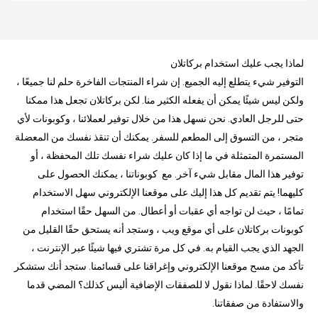
لماذا يجب عليك استخدام بركاتلان
التوفير شيء يتطلع إليه الجميع. إن شراء المنتجات الفاخرة حلم لنا جميعًا ،
ولكن ليس شيئًا يمكن أن يفعله الكثير منا. لكن بركاتلان تجعل هذا ممكنا
حتى للرجل العادي. نحن نسهل هذا من خلال توفير لعملائنا ، وكوبونات لأي
متجر ، من التسوق إلى المطعم للسفر. يمكنك أن تنقذ نفسك من المعضلة
المستمرة المتمثلة في ما إذا كان عليك شراء نفسك تلك المحفظة ، أو
توفير هذا المال مقابل شيء آخر. مع كوبوناتنا ، يمكنك الحصول على
كليهما! يتم تقديم كل هذا إليك على موقعنا الإلكتروني سهل الاستخدام
تمامًا ، حيث لن تواجه أي عقبات أو أعطال. من السهل حقًا استخدام
كوبونات بركاتلان على أي موقع ويب ، وستجد أنه يستحق حقًا القليل من
الجهد الذي يجب القيام به. في كل مرة تشتري فيها شيئًا عبر الإنترنت ،
تأكد من مسح موقعنا الإلكتروني وإغراقنا على قسائمنا. ستجد أنك ستشكر
نفسك لاحقًا. لماذا نقول لا للصفقات الإضافية أليس كذلك؟ المضي قدما
والاستفادة من صفقاتنا.