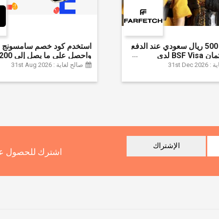
وفر حتى 500 ريال سعودي عند الدفع
استخدم كود خصم سامسونج ا
ببطاقة ائتمان BSF Visa لدى
سعودي + خصم إ
31st Dec
صالح لغاية : 31st Aug 2026
سلسلة جالاكسي S26 | ًالشحن مجانا
الإشتراك
اشترك للحصول عل