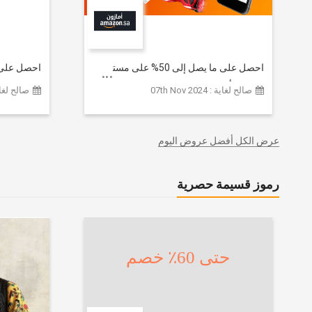
احصل على ما يصل إلى 50% على مستوى
الموقع | أحدث صيحات الموضة
تشكيلة ملا
صالح لغاية : 07th Nov 2024
صالح لغاية :  2026
والإكسسوارات والأحذية وديكور المنزل
إضافي 20% (يُطبّق الخصم تلقائياً)
والإلكترونيات والبقالة وغيرها الكثير | ًالشحن
مجانا
عرض الكل أفضل عروض اليوم
رموز قسيمة حصرية
حتى 60٪ خصم