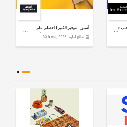
خصم يصل إلى 80% على جميع
أسبوع التوفير الكبير | احصلي على
مستلزمات التجميل الأساسية بأسعار تبدأ
صالح لغاية : 30th Aug 2026
من 79 ريالاً سعودياً.