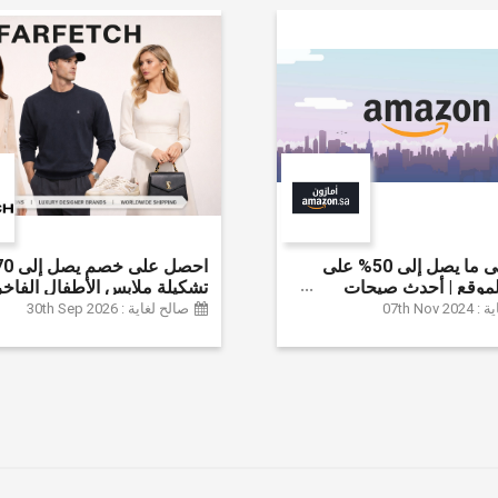
احصل على ما يصل إلى 50% على
موقع | أحدث صيحات
تشكيلة ملابس الأطفال الفاخر
لإكسسوارات والأحذية
خصم إضافي 20% (يُطبّق
07th Nov
صالح لغاية : 30th Sep 2026
نزل والإلكترونيات والبقالة
تلقائياً)
ثير | ًالشحن مجانا