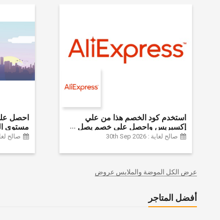
استخدم كود الخصم هذا من علي
إكسبريس واحصل على خصم يصل
مستوى ال
إلى 60% على أجهزة الكمبيوتر
الموضة وا
صالح لغاية : 30th Sep 2026
صالح لغاية :  2024
وملحقاتها | احصل على خصم إضافي
وديكور الم
بقيمة 155 دولارًا أمريكيًا على الطلبات
وغيرها الك
التي تزيد قيمتها عن 1425 ريالًا سعوديًا
عرض الكل الموضة والملابس عروض
| شحن مج
أفضل المتاجر