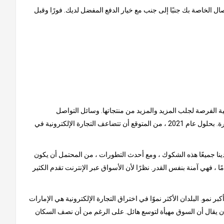
ل الخاصة بك جنبًا إلى جنب مع خيار الدفع المفضل لديك. فورًا وقبل
نية الفرصة لجلب المزيد والمزيد من منتجاتها. وسائل التواصل
الاجتماعي هي سبب كبير للنمو الذي شهدته هذه السوق حتى الآن. يتم إلهام المستهلكين من خلال المنشورات عبر الإنترنت ، حيث يتصدر الفيس بوكا الصدارة. بحلول عام 2021 ، من المتوقع أن تتضاعف التجارة الإلكترونية في
ينا جميعًا هذه الشكوك ، ومع أحدث التطورات ، من المحتمل أن يكون
ًا ، فهي آمنة بنفس القدر. نظرًا لأن الأسواق عبر الإنترنت تقدم الكثير
و. البلدان الأكثر نموًا في اختراق التجارة الإلكترونية هي الإمارات
لا أن يقال أن السوق مهيأة لتوسع هائل. على الرغم من أن نصف السكان