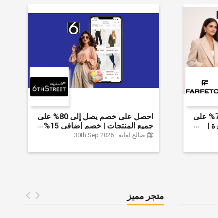
احصل على خصم يصل إلى 70% على
احصل على خصم يصل إلى 80% على
ة |
جميع المنتجات | خصم إضافي 15%
 الخصم
صالح لغاية : 30th Sep 2026
متجر مميز