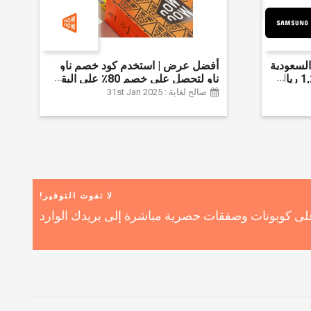
لسعودية
أفضل عرض | استخدم كود خصم ناو
واحصل على ما يصل إلى 1,200 ريال
ناو لتحصل على خصم 80٪ على البقالة
ضافي 6% على
| شراء اللحوم والفواكه والأطعمة
صالح لغاية : 31st Jan 2025
المجمدة والضروريات اليومية والمزيد |
خصم إضافي 5٪ | أفضل عرض
لا تفوت التوفير!
ى كوبونات وصفقات حصرية مباشرة إلى بريدك الوارد