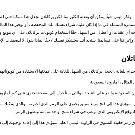
ا ، ولكن ليس شيئًا يمكن أن يفعله الكثير منا. لكن بركاتلان تجعل هذا ممكنا حتى ل
رة المتمثلة في ما إذا كان عليك شراء نفسك تلك المحفظة ، أو توفير هذا المال 
جه أي عقبات أو أعطال. من السهل حقًا استخدام كوبونات بركاتلان على أي موقع وي
ي وإغراقنا على قسائمنا. ستجد أنك ستشكر نفسك لاحقًا. لماذا نقول لا للصفقات ال
تلان
م للغاية ، تجعل بركاتلان من السهل للغاية على عملائها الاستفادة من كوبوناتهم
 سيؤدي هذا إلى فتح مربع منبثق يحتوي على الرمز الذي اخترته ، والذي يمكنك نس
الموقع الإلكتروني الذي ترغب في شراء منتج أو خدمة منه وتطبيق الرمز.
وق رمز حقيبة التسوق في الزاوية اليمنى العليا. سيؤدي هذا إلى إعادة توجيهك إلى