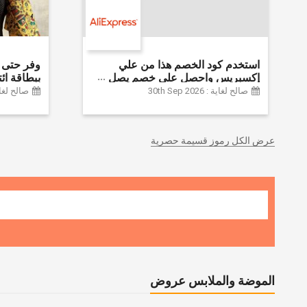
استخدم كود الخصم هذا من علي
إكسبريس واحصل على خصم يصل
إلى 60% على أجهزة الكمبيوتر
Farfetch
صالح لغاية : 30th Sep 2026
صالح لغاية :  2026
وملحقاتها | احصل على خصم إضافي
بقيمة 155 دولارًا أمريكيًا على الطلبات
التي تزيد قيمتها عن 1425 ريالًا سعوديًا
عرض الكل رموز قسيمة حصرية
| شحن مج
الموضة والملابس عروض