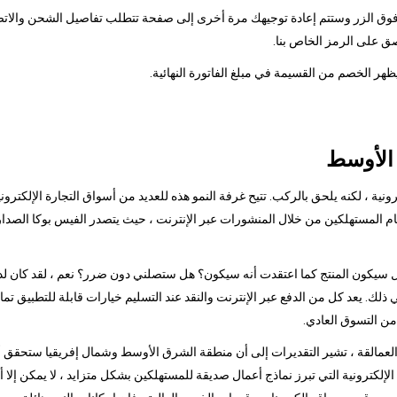
قر فوق الزر وستتم إعادة توجيهك مرة أخرى إلى صفحة تتطلب تفاصيل الشحن والاتصا
ق على الرمز الخاص بنا.
 الأوسط
ونية ، لكنه يلحق بالركب. تتيح غرفة النمو هذه للعديد من أسواق التجارة الإلكترو
 هل سيكون المنتج كما اعتقدت أنه سيكون؟ هل ستصلني دون ضرر؟ نعم ، لقد كان لد
في ذلك. يعد كل من الدفع عبر الإنترنت والنقد عند التسليم خيارات قابلة للتطبيق تمام
من التسوق العادي.
مالقة ، تشير التقديرات إلى أن منطقة الشرق الأوسط وشمال إفريقيا ستحقق أكبر نم
ة الإلكترونية التي تبرز نماذج أعمال صديقة للمستهلكين بشكل متزايد ، لا يمكن إ