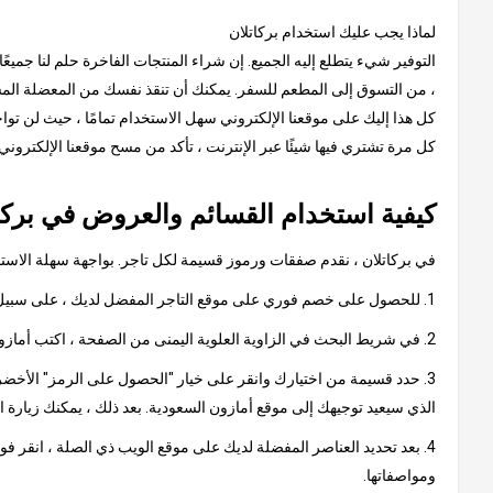
لماذا يجب عليك استخدام بركاتلان
التوفير شيء يتطلع إليه الجميع. إن شراء المنتجات الفاخرة حلم لنا جميعً
، من التسوق إلى المطعم للسفر. يمكنك أن تنقذ نفسك من المعضلة المستم
كل هذا إليك على موقعنا الإلكتروني سهل الاستخدام تمامًا ، حيث لن توا
كل مرة تشتري فيها شيئًا عبر الإنترنت ، تأكد من مسح موقعنا الإلكترون
كيفية استخدام القسائم والعروض في بركا
في بركاتلان ، نقدم صفقات ورموز قسيمة لكل تاجر. بواجهة سهلة الاستخدا
1. للحصول على خصم فوري على موقع التاجر المفضل لديك ، على سبيل المثال ، أمازون السعودية
2. في شريط البحث في الزاوية العلوية اليمنى من الصفحة ، اكتب أمازون السعودية وانقر على النتيجة ، والتي ستأخذك إلى صفحة تحتوي على كود أمازون السعودية الترويجي أو عروض أمازون.
3. حدد قسيمة من اختيارك وانقر على خيار "الحصول على الرمز" الأخضر.
الذي سيعيد توجيهك إلى موقع أمازون السعودية. بعد ذلك ، يمكنك زيارة 
4. بعد تحديد العناصر المفضلة لديك على موقع الويب ذي الصلة ، انقر ف
ومواصفاتها.