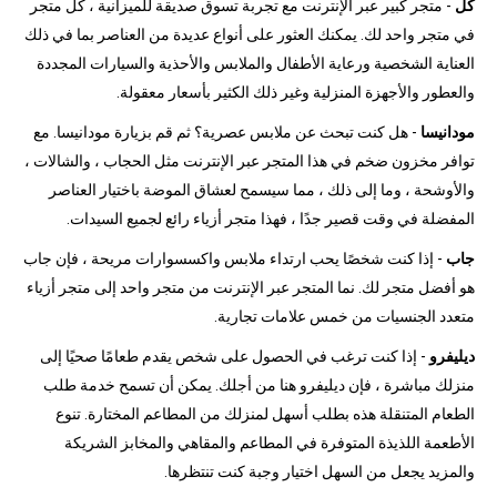
كل
- متجر كبير عبر الإنترنت مع تجربة تسوق صديقة للميزانية ، كل متجر
في متجر واحد لك. يمكنك العثور على أنواع عديدة من العناصر بما في ذلك
العناية الشخصية ورعاية الأطفال والملابس والأحذية والسيارات المجددة
والعطور والأجهزة المنزلية وغير ذلك الكثير بأسعار معقولة.
مودانيسا
- هل كنت تبحث عن ملابس عصرية؟ ثم قم بزيارة مودانيسا. مع
توافر مخزون ضخم في هذا المتجر عبر الإنترنت مثل الحجاب ، والشالات ،
والأوشحة ، وما إلى ذلك ، مما سيسمح لعشاق الموضة باختيار العناصر
المفضلة في وقت قصير جدًا ، فهذا متجر أزياء رائع لجميع السيدات.
جاب
- إذا كنت شخصًا يحب ارتداء ملابس واكسسوارات مريحة ، فإن جاب
هو أفضل متجر لك. نما المتجر عبر الإنترنت من متجر واحد إلى متجر أزياء
متعدد الجنسيات من خمس علامات تجارية.
ديليفرو
- إذا كنت ترغب في الحصول على شخص يقدم طعامًا صحيًا إلى
منزلك مباشرة ، فإن ديليفرو هنا من أجلك. يمكن أن تسمح خدمة طلب
الطعام المتنقلة هذه بطلب أسهل لمنزلك من المطاعم المختارة. تنوع
الأطعمة اللذيذة المتوفرة في المطاعم والمقاهي والمخابز الشريكة
والمزيد يجعل من السهل اختيار وجبة كنت تنتظرها.