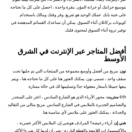
بتوسيع خزانتك أو خزانة المؤن. بنقرة واحدة ، احصل على كل ما تحتاجه
على عتبة بابك. عملك الوحيد هو تفريغ. وفر وقتك ومالك باستخدام
كوبونات بركاتلان أثناء التسوق. يمكن أن تساعدك القسائم المدهشة في
توفير ثروة أثناء التسوق لمحتوى قلبك.
أفضل المتاجر عبر الإنترنت في الشرق
الأوسط
نون
: مزيج من أفضل وأوسع مجموعة من المنتجات التي تم جلبها تحت
سقف واحد ، تسمى نون. يمكنك العثور هنا على كل ما تحتاجه هنا ، ويتم
بيعها جميعًا بأسعار معقولة جدًا وتسليمها لك في حالة ممتازة.
6th
ستريت
: محور الأزياء الذي هو الشارع السادس ، اعثر على المنحدر
والتصاميم الجديرة بالملابس في الشارع السادس. مزيج مثالي من التقاليد
والحداثة ، يمكنك العثور على ملابس لأي مناسبة هنا.
شي إن
: أزياء رخيصة؟ المرادف هوشي إن. الملابس الأكثر عصرية ،
والأكسسوارات اللامعة والقطع البارزة - شي إن لديها كل شيء! الأكثر