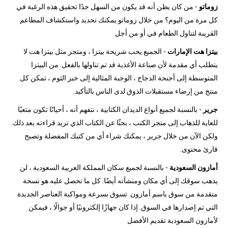
زوماتو
- من كان يظن أنه قد يكون من السهل جدًا تحقيق هذه الرغبة في
كل مرة من اليوم؟ من خلال زوماتو يمكنك تحديد واستكشاف المطاعم
القريبة لتناول الطعام في أو من أجل
بيتزا هت الإمارات
- الجميع يحب شريحة بيتزا ، ومتجر مثل بيتزا هت لا
يتطلب أي مقدمة لأن صناعة الأغذية قد تم تناولها بالفعل. من البيتزا
المتوسطة إلى أجنحة الدجاج ، الوجبة المثالية إلى خبز الثوم ، تمكن كل
منتج من إرضاء مستقبلات الذوق لدى الناس بالتأكيد.
جرير
- بالنسبة لجميع أنواع الديدان الكتابية ، نتفهم أنه ، أحيانًا تكون متعبًا
للغاية للذهاب إلى متجر الكتب ، بحثًا عن الكتاب الذي تريد قراءته بعد ذلك.
ولكن الآن من خلال جرير ، يمكنك شراء أي من كتبك المفضلة وتصبح
قارئ محتوى.
أمازون السعودية
- بالنسبة لجميع سكان المملكة العربية السعودية ، لن
يذهب سوقك إلى أي مكان ومنشآته أيضًا. كل ما تحصل عليه هو نسخة
متقدمة من سوق باسم أمازون. تسوق بسرعة ومواكبة العناصر الجديدة
التي تم إصدارها في السوق. إذا كان جهازًا إلكترونيًا أو جوالًا ، فيمكن
لأمازون السعودية تقديم الأفضل