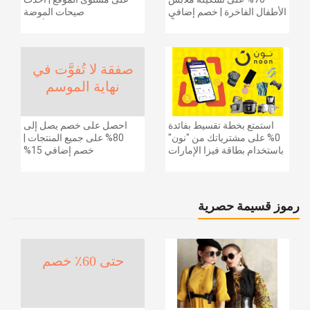
الأطفال الفاخرة | خصم إضافي
صيحات الموضة
20% (يُطبّق الخصم تلقائياً)
والإكسسوارات والأحذية
وديكور المنزل والإلكترونيات
والبقالة وغيرها الكثير | ًالشحن
مجانا
صفقة لا تُفوَّت في
نهاية الموسم
استمتع بخطة تقسيط بفائدة
احصل على خصم يصل إلى
0% على مشترياتك من "نون"
80% على جميع المنتجات |
باستخدام بطاقة فيزا الإمارات
خصم إضافي 15%
دبي الوطني.
رموز قسيمة حصرية
حتى 60٪ خصم