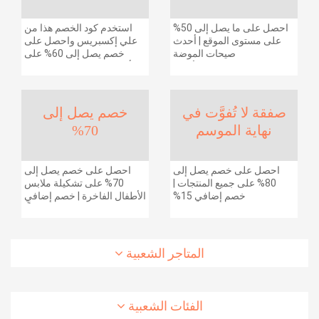
احصل على ما يصل إلى 50%
استخدم كود الخصم هذا من
على مستوى الموقع | أحدث
علي إكسبريس واحصل على
صيحات الموضة
خصم يصل إلى 60% على
والإكسسوارات والأحذية
أجهزة الكمبيوتر وملحقاتها |
وديكور المنزل والإلكترونيات
احصل على خصم إضافي
والبقالة وغيرها الكثير | ًالشحن
بقيمة 155 دولارًا أمريكيًا على
مجانا
الطلبات التي تزيد قيمتها عن
صفقة لا تُفوَّت في
خصم يصل إلى
1425 ريالًا سعوديًا | شحن مج
نهاية الموسم
70%
احصل على خصم يصل إلى
احصل على خصم يصل إلى
80% على جميع المنتجات |
70% على تشكيلة ملابس
خصم إضافي 15%
الأطفال الفاخرة | خصم إضافي
20% (يُطبّق الخصم تلقائياً)
المتاجر الشعبية
الفئات الشعبية