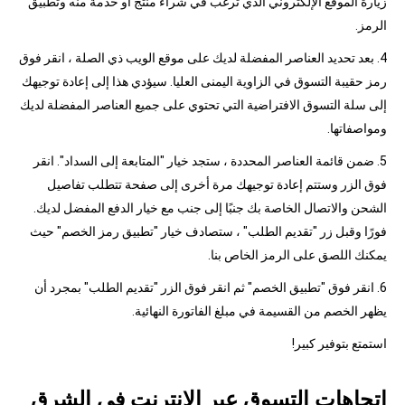
زيارة الموقع الإلكتروني الذي ترغب في شراء منتج أو خدمة منه وتطبيق
الرمز.
4. بعد تحديد العناصر المفضلة لديك على موقع الويب ذي الصلة ، انقر فوق
رمز حقيبة التسوق في الزاوية اليمنى العليا. سيؤدي هذا إلى إعادة توجيهك
إلى سلة التسوق الافتراضية التي تحتوي على جميع العناصر المفضلة لديك
ومواصفاتها.
5. ضمن قائمة العناصر المحددة ، ستجد خيار "المتابعة إلى السداد". انقر
فوق الزر وستتم إعادة توجيهك مرة أخرى إلى صفحة تتطلب تفاصيل
الشحن والاتصال الخاصة بك جنبًا إلى جنب مع خيار الدفع المفضل لديك.
فورًا وقبل زر "تقديم الطلب" ، ستصادف خيار "تطبيق رمز الخصم" حيث
يمكنك اللصق على الرمز الخاص بنا.
6. انقر فوق "تطبيق الخصم" ثم انقر فوق الزر "تقديم الطلب" بمجرد أن
يظهر الخصم من القسيمة في مبلغ الفاتورة النهائية.
استمتع بتوفير كبير!
اتجاهات التسوق عبر الإنترنت في الشرق