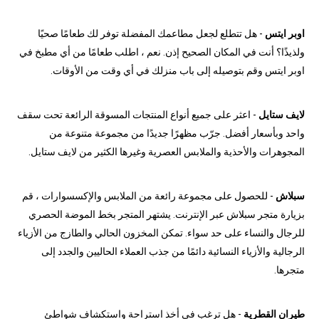
اوبر ايتس
- هل تتطلع لجعل مطاعمك المفضلة توفر لك طعامًا صحيًا
ولذيذًا؟ أنت في المكان الصحيح إذن. نعم ، اطلب طعامًا من أي مطبخ في
اوبر ايتس وقم بتوصيله إلى باب منزلك في أي وقت من الأوقات.
لايف ستايل
- اعثر على جميع أنواع المنتجات المسوقة الرائعة تحت سقف
واحد وبأسعار أفضل. جرّب مظهرًا جديدًا من مجموعة متنوعة من
المجوهرات والأحذية والملابس العصرية وغيرها الكثير من لايف ستايل.
سبلاش
- للحصول على مجموعة رائعة من الملابس والإكسسوارات ، قم
بزيارة متجر سبلاش عبر الإنترنت. يشتهر المتجر بخط الموضة الحصري
للرجال والنساء على حد سواء. تمكن المخزون الحالي والطازج من الأزياء
الرجالية والأزياء النسائية دائمًا من جذب العملاء الحاليين والجدد إلى
متجرها.
طيران القطرية
- هل ترغب في أخذ استراحة واستكشاف شواطئ