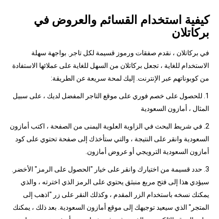
كيفية استخدام القسائم والعروض في
بركاتلان
في بركاتلان ، نقدم صفقات ورموز قسيمة لكل تاجر. بواجهة سهلة
الاستخدام للغاية ، تجعل بركاتلان من السهل للغاية على عملائها الاستفادة
من كوبوناتهم عبر الإنترنت. إليك لمحة سريعة عن الطريقة:
1. للحصول على خصم فوري على موقع التاجر المفضل لديك ، على سبيل
المثال ، أمازون السعودية
2. في شريط البحث في الزاوية العلوية اليمنى من الصفحة ، اكتب أمازون
السعودية وانقر على النتيجة ، والتي ستأخذك إلى صفحة تحتوي على كود
أمازون السعودية الترويجي أو عروض أمازون.
3. حدد قسيمة من اختيارك وانقر على خيار "الحصول على الرمز" الأخضر.
سيؤدي هذا إلى فتح مربع منبثق يحتوي على الرمز الذي اخترته ، والذي
يمكنك نسخه باستخدام الزر المقدم ، وكذلك النقر على زر "اذهب إلى
المتجر" الذي سيعيد توجيهك إلى موقع أمازون السعودية. بعد ذلك ، يمكنك