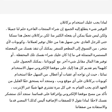
لماذا يجب عليك استخدام بركاتلان
التوفير شيء يتطلع إليه الجميع. إن شراء المنتجات الفاخرة حلم لنا جميعًا ،
ولكن ليس شيئًا يمكن أن يفعله الكثير منا. لكن بركاتلان تجعل هذا ممكنا
حتى للرجل العادي. نحن نسهل هذا من خلال توفير لعملائنا ، وكوبونات لأي
متجر ، من التسوق إلى المطعم للسفر. يمكنك أن تنقذ نفسك من المعضلة
المستمرة المتمثلة في ما إذا كان عليك شراء نفسك تلك المحفظة ، أو
توفير هذا المال مقابل شيء آخر. مع كوبوناتنا ، يمكنك الحصول على
كليهما! يتم تقديم كل هذا إليك على موقعنا الإلكتروني سهل الاستخدام
تمامًا ، حيث لن تواجه أي عقبات أو أعطال. من السهل حقًا استخدام
كوبونات بركاتلان على أي موقع ويب ، وستجد أنه يستحق حقًا القليل من
الجهد الذي يجب القيام به. في كل مرة تشتري فيها شيئًا عبر الإنترنت ،
تأكد من مسح موقعنا الإلكتروني وإغراقنا على قسائمنا. ستجد أنك ستشكر
نفسك لاحقًا. لماذا نقول لا للصفقات الإضافية أليس كذلك؟ المضي قدما
والاستفادة من صفقاتنا.