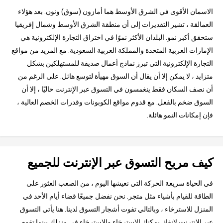
الاسمان الأقوى في الشرق الأوسط هما أمازون (سوق) ونون. بعد هؤلاء
العمالقة ، تشير التقديرات إلى أن منطقة الشرق الأوسط وشمال إفريقيا
ستحقق أكبر نمو. البلدان الأكثر نموًا في اختراق التجارة الإلكترونية هي
الإمارات العربية المتحدة والمملكة العربية السعودية. مع المزيد من مواقع
التجارة الإلكترونية التي تبرز نماذج أعمال صديقة للمستهلكين بشكل
متزايد ، لا يمكن إلا أن يقال أن السوق مهيأة لتوسع هائل. على الرغم من
أن نصف السكان فقط ينغمسون في التسوق عبر الإنترنت حاليًا ، إلا أن
السوق ضخم بالفعل. مع قدوم مواقع الكوبونات وقدرات الخصم العالية ،
فإن إمكانات النمو هائلة.
كيف مربح التسوق عبر الإنترنت للجميع
في الحياة سريعة الحركة التي نعيشها اليوم ، من الصعب العثور على
الطاقة للقيام بأشياء مثل متجر. نحن نفضل جميعًا قضاء أيام الأحد في
المنزل للاسترخاء ، وبالتالي تفوت أشجار التسوق لدينا. هنا يأتي التسوق
عبر الإنترنت لإنقاذ. يمكنك الاسترخاء والاسترخاء في منزلك بينما تقوم