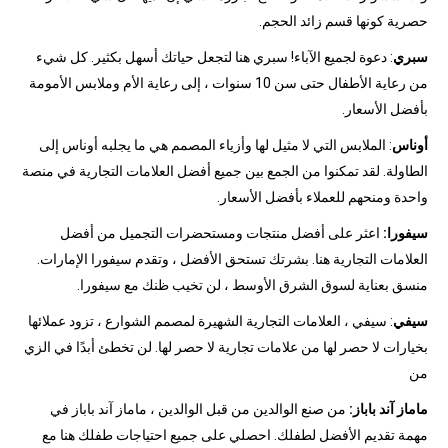
حصرية كونها قسم زائد الحجم.
سبري
: دعوة لجميع الآباء! سبري هنا لتجعل حياتك أسهل بكثير. كل شيء
من رعاية الأطفال حتى سن 10 سنوات ، إلى رعاية الأم وملابس الأمومة
بأفضل الأسعار.
أوناس
: الملابس التي لا مثيل لها وأزياء المصمم هي ما يجلبه أوناس إلى
الطاولة. لقد تمكنوا من الجمع بين جميع أفضل العلامات التجارية في منصة
واحدة ومنحهم للعملاء بأفضل الأسعار.
سيفورا:
اعثر على أفضل منتجات ومستحضرات التجميل من أفضل
العلامات التجارية هنا. بشرتك تستحق الأفضل ، وتقدم سيفورا الإمارات.
منسق بعناية لسوق الشرق الأوسط ، لن تخيب ظنك مع سيفورا.
سيفي
: سيفي ، العلامات التجارية الشهيرة لمصمم الشوارع ، تزود عملائها
بخيارات لا حصر لها من علامات تجارية لا حصر لها. لن تخطئ أبدًا في الزي
من
ماماز آند باباز:
من صنع الوالدين من قبل الوالدين ، ماماز آند باباز في
مهمة تقديم الأفضل لطفلك. احصلي على جميع احتياجات طفلك هنا مع