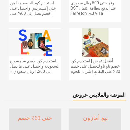
وفر حتى 500 ريال سعودي
استخدم كود الخصم هذا من
عند الدفع ببطاقة ائتمان BSF
علي إكسبريس واحصل على
Visa لدى Farfetch
خصم يصل إلى 60% على
أجهزة الكمبيوتر وملحقاتها |
احصل على خصم إضافي
بقيمة 155 دولارًا أمريكيًا على
الطلبات التي تزيد قيمتها عن
1425 ريالًا سعوديًا | شحن مج
أفضل عرض | استخدم كود
استخدم كود خصم سامسونج
خصم ناو ناو لتحصل على خصم
السعودية واحصل على ما يصل
80٪ على البقالة | شراء اللحوم
إلى 1,200 ريال سعودي +
والفواكه والأطعمة المجمدة
خصم إضافي 6% على سلسلة
والضروريات اليومية والمزيد |
جالاكسي S26 | ًالشحن مجانا
خصم إضافي 5٪ | أفضل عرض
الموضة والملابس عروض
بيع أمازون
حتى 60٪ خصم