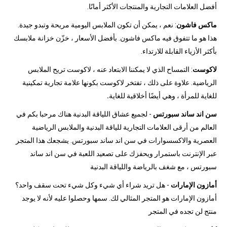
أفضل العلامات التجارية والمنتجات الأكثر أمانًا.
ماكس فاشون
: نعم ، يمكن أن تكون الملابس اليومية مريحة وتبدو جيدة.
هذا هو ما تتفوق فيه ماكس فاشون. بأفضل الأسعار ، خزّن خزانة ملابسك
بأكثر الأزياء القابلة للارتداء.
لاكوست
: التمساح الذي لا يمكننا الابتعاد عنه ، لاكوست تريح الملابس
الرياضية. علاوة على ذلك ، تفتخر لاكوست بكونها علامة تجارية تمكينية
للغاية للمرأة ، وهي أيضًا أخلاقية للغاية
.
سن اند ساند سبورتس
- لجميع عشاق اللياقة البدنية هناك مرحبا بكم في
العالم من أرقى العلامات التجارية للياقة البدنية والملابس الرياضية
العصرية والاكسسوارات في سن اند ساند سبورتس. يشجعك هذا المتجر
عبر الإنترنت باستمرار ويحفزك على تصعيد اللعبة في سن اند ساند
سبورتس ، مع شغف بالرياضة واللياقة البدنية
أمازون الإمارات
- هل تريد شراء أي شيء وكل شيء تحت سقف واحد؟
أمازون الإمارات هو المتجر المثالي لك. سمها وحصلوا عليه لأنه لا يوجد
منتج لن تجده في المتجر