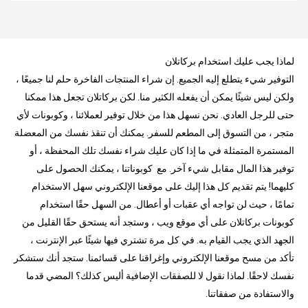
لماذا يجب عليك استخدام بركاتلان
التوفير شيء يتطلع إليه الجميع. إن شراء المنتجات الفاخرة حلم لنا جميعًا ،
ولكن ليس شيئًا يمكن أن يفعله الكثير منا. لكن بركاتلان تجعل هذا ممكنا
حتى للرجل العادي. نحن نسهل هذا من خلال توفير لعملائنا ، وكوبونات لأي
متجر ، من التسوق إلى المطعم للسفر. يمكنك أن تنقذ نفسك من المعضلة
المستمرة المتمثلة في ما إذا كان عليك شراء نفسك تلك المحفظة ، أو
توفير هذا المال مقابل شيء آخر. مع كوبوناتنا ، يمكنك الحصول على
كليهما! يتم تقديم كل هذا إليك على موقعنا الإلكتروني سهل الاستخدام
تمامًا ، حيث لن تواجه أي عقبات أو أعطال. من السهل حقًا استخدام
كوبونات بركاتلان على أي موقع ويب ، وستجد أنه يستحق حقًا القليل من
الجهد الذي يجب القيام به. في كل مرة تشتري فيها شيئًا عبر الإنترنت ،
تأكد من مسح موقعنا الإلكتروني وإغراقنا على قسائمنا. ستجد أنك ستشكر
نفسك لاحقًا. لماذا نقول لا للصفقات الإضافية أليس كذلك؟ المضي قدما
والاستفادة من صفقاتنا.