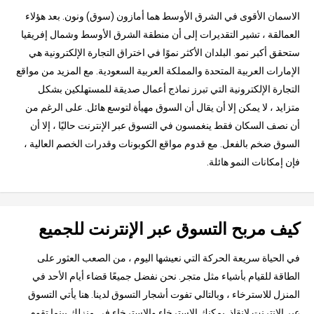
الاسمان الأقوى في الشرق الأوسط هما أمازون (سوق) ونون. بعد هؤلاء
العمالقة ، تشير التقديرات إلى أن منطقة الشرق الأوسط وشمال إفريقيا
ستحقق أكبر نمو. البلدان الأكثر نموًا في اختراق التجارة الإلكترونية هي
الإمارات العربية المتحدة والمملكة العربية السعودية. مع المزيد من مواقع
التجارة الإلكترونية التي تبرز نماذج أعمال صديقة للمستهلكين بشكل
متزايد ، لا يمكن إلا أن يقال أن السوق مهيأة لتوسع هائل. على الرغم من
أن نصف السكان فقط ينغمسون في التسوق عبر الإنترنت حاليًا ، إلا أن
السوق ضخم بالفعل. مع قدوم مواقع الكوبونات وقدرات الخصم العالية ،
فإن إمكانات النمو هائلة.
كيف مربح التسوق عبر الإنترنت للجميع
في الحياة سريعة الحركة التي نعيشها اليوم ، من الصعب العثور على
الطاقة للقيام بأشياء مثل متجر. نحن نفضل جميعًا قضاء أيام الأحد في
المنزل للاسترخاء ، وبالتالي تفوت أشجار التسوق لدينا. هنا يأتي التسوق
عبر الإنترنت لإنقاذ. يمكنك الاسترخاء والاسترخاء في منزلك بينما تقوم