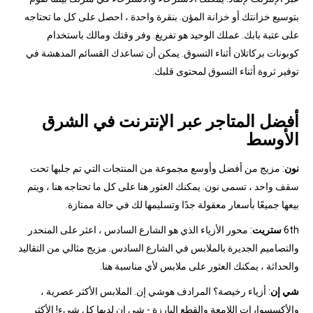
بتوسيع خزانتك أو خزانة المؤن. بنقرة واحدة ، احصل على كل ما تحتاجه
على عتبة بابك. عملك الوحيد هو تفريغ. وفر وقتك ومالك باستخدام
كوبونات بركاتلان أثناء التسوق. يمكن أن تساعدك القسائم المدهشة في
توفير ثروة أثناء التسوق لمحتوى قلبك.
أفضل المتاجر عبر الإنترنت في الشرق
الأوسط
نون
: مزيج من أفضل وأوسع مجموعة من المنتجات التي تم جلبها تحت
سقف واحد ، تسمى نون. يمكنك العثور هنا على كل ما تحتاجه هنا ، ويتم
بيعها جميعًا بأسعار معقولة جدًا وتسليمها لك في حالة ممتازة.
6th
ستريت
: محور الأزياء الذي هو الشارع السادس ، اعثر على المنحدر
والتصاميم الجديرة بالملابس في الشارع السادس. مزيج مثالي من التقاليد
والحداثة ، يمكنك العثور على ملابس لأي مناسبة هنا.
شي إن
: أزياء رخيصة؟ المرادف هوشي إن. الملابس الأكثر عصرية ،
والأكسسوارات اللامعة والقطع البارزة - شي إن لديها كل شيء! الأكثر