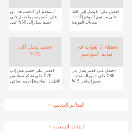
احصل على ما يصل إلى 50%
استخدم كود الخصم هذا من
على مستوى الموقع | أحدث
علي إكسبريس واحصل على
صيحات الموضة
خصم يصل إلى 60% على
والإكسسوارات والأحذية
أجهزة الكمبيوتر وملحقاتها |
وديكور المنزل والإلكترونيات
احصل على خصم إضافي
والبقالة وغيرها الكثير | ًالشحن
بقيمة 155 دولارًا أمريكيًا على
مجانا
الطلبات التي تزيد قيمتها عن
صفقة لا تُفوَّت في
خصم يصل إلى
1425 ريالًا سعوديًا | شحن مج
نهاية الموسم
70%
احصل على خصم يصل إلى
احصل على خصم يصل إلى
80% على جميع المنتجات |
70% على تشكيلة ملابس
خصم إضافي 15%
الأطفال الفاخرة | خصم إضافي
20% (يُطبّق الخصم تلقائياً)
المتاجر الشعبية
الفئات الشعبية