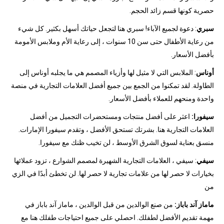
حصرية كونها قسم زائد الحجم.
سبري
: دعوة لجميع الآباء! سبري هنا لتجعل حياتك أسهل بكثير. كل شيء
من رعاية الأطفال حتى سن 10 سنوات ، إلى رعاية الأم وملابس الأمومة
بأفضل الأسعار.
أوناس
: الملابس التي لا مثيل لها وأزياء المصمم هي ما يجلبه أوناس إلى
الطاولة. لقد تمكنوا من الجمع بين جميع أفضل العلامات التجارية في منصة
واحدة ومنحهم للعملاء بأفضل الأسعار.
سيفورا:
اعثر على أفضل منتجات ومستحضرات التجميل من أفضل
العلامات التجارية هنا. بشرتك تستحق الأفضل ، وتقدم سيفورا الإمارات.
منسق بعناية لسوق الشرق الأوسط ، لن تخيب ظنك مع سيفورا.
سيفي
: سيفي ، العلامات التجارية الشهيرة لمصمم الشوارع ، تزود عملائها
بخيارات لا حصر لها من علامات تجارية لا حصر لها. لن تخطئ أبدًا في الزي
من
ماماز آند باباز:
من صنع الوالدين من قبل الوالدين ، ماماز آند باباز في
مهمة تقديم الأفضل لطفلك. احصلي على جميع احتياجات طفلك هنا مع