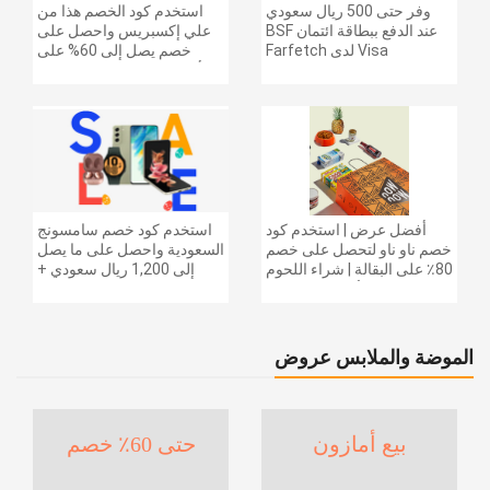
وفر حتى 500 ريال سعودي
استخدم كود الخصم هذا من
عند الدفع ببطاقة ائتمان BSF
علي إكسبريس واحصل على
Visa لدى Farfetch
خصم يصل إلى 60% على
أجهزة الكمبيوتر وملحقاتها |
احصل على خصم إضافي
بقيمة 155 دولارًا أمريكيًا على
الطلبات التي تزيد قيمتها عن
1425 ريالًا سعوديًا | شحن مج
أفضل عرض | استخدم كود
استخدم كود خصم سامسونج
خصم ناو ناو لتحصل على خصم
السعودية واحصل على ما يصل
80٪ على البقالة | شراء اللحوم
إلى 1,200 ريال سعودي +
والفواكه والأطعمة المجمدة
خصم إضافي 6% على سلسلة
والضروريات اليومية والمزيد |
جالاكسي S26 | ًالشحن مجانا
خصم إضافي 5٪ | أفضل عرض
الموضة والملابس عروض
بيع أمازون
حتى 60٪ خصم