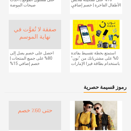
الأطفال الفاخرة | خصم إضافي
صيحات الموضة
20% (يُطبّق الخصم تلقائياً)
والإكسسوارات والأحذية
وديكور المنزل والإلكترونيات
والبقالة وغيرها الكثير | ًالشحن
مجانا
صفقة لا تُفوَّت في
نهاية الموسم
استمتع بخطة تقسيط بفائدة
احصل على خصم يصل إلى
0% على مشترياتك من "نون"
80% على جميع المنتجات |
باستخدام بطاقة فيزا الإمارات
خصم إضافي 15%
دبي الوطني.
رموز قسيمة حصرية
حتى 60٪ خصم