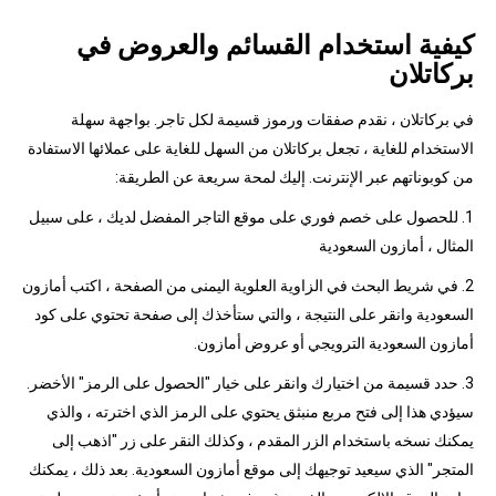
كيفية استخدام القسائم والعروض في
بركاتلان
في بركاتلان ، نقدم صفقات ورموز قسيمة لكل تاجر. بواجهة سهلة
الاستخدام للغاية ، تجعل بركاتلان من السهل للغاية على عملائها الاستفادة
من كوبوناتهم عبر الإنترنت. إليك لمحة سريعة عن الطريقة:
1. للحصول على خصم فوري على موقع التاجر المفضل لديك ، على سبيل
المثال ، أمازون السعودية
2. في شريط البحث في الزاوية العلوية اليمنى من الصفحة ، اكتب أمازون
السعودية وانقر على النتيجة ، والتي ستأخذك إلى صفحة تحتوي على كود
أمازون السعودية الترويجي أو عروض أمازون.
3. حدد قسيمة من اختيارك وانقر على خيار "الحصول على الرمز" الأخضر.
سيؤدي هذا إلى فتح مربع منبثق يحتوي على الرمز الذي اخترته ، والذي
يمكنك نسخه باستخدام الزر المقدم ، وكذلك النقر على زر "اذهب إلى
المتجر" الذي سيعيد توجيهك إلى موقع أمازون السعودية. بعد ذلك ، يمكنك