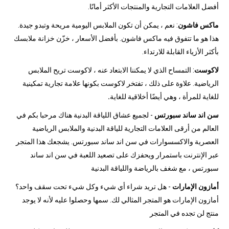
أفضل العلامات التجارية والمنتجات الأكثر أمانًا.
ماكس فاشون
: نعم ، يمكن أن تكون الملابس اليومية مريحة وتبدو جيدة.
هذا هو ما تتفوق فيه ماكس فاشون. بأفضل الأسعار ، خزّن خزانة ملابسك
بأكثر الأزياء القابلة للارتداء.
لاكوست
: التمساح الذي لا يمكننا الابتعاد عنه ، لاكوست تريح الملابس
الرياضية. علاوة على ذلك ، تفتخر لاكوست بكونها علامة تجارية تمكينية
للغاية للمرأة ، وهي أيضًا أخلاقية للغاية
.
سن اند ساند سبورتس
- لجميع عشاق اللياقة البدنية هناك مرحبا بكم في
العالم من أرقى العلامات التجارية للياقة البدنية والملابس الرياضية
العصرية والاكسسوارات في سن اند ساند سبورتس. يشجعك هذا المتجر
عبر الإنترنت باستمرار ويحفزك على تصعيد اللعبة في سن اند ساند
سبورتس ، مع شغف بالرياضة واللياقة البدنية
أمازون الإمارات
- هل تريد شراء أي شيء وكل شيء تحت سقف واحد؟
أمازون الإمارات هو المتجر المثالي لك. سمها وحصلوا عليه لأنه لا يوجد
منتج لن تجده في المتجر