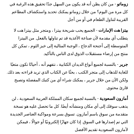
زوماتو
- من كان يظن أنه قد يكون من السهل جدًا تحقيق هذه الرغبة في
كل مرة من اليوم؟ من خلال زوماتو يمكنك تحديد واستكشاف المطاعم
القريبة لتناول الطعام في أو من أجل
بيتزا هت الإمارات
- الجميع يحب شريحة بيتزا ، ومتجر مثل بيتزا هت لا
يتطلب أي مقدمة لأن صناعة الأغذية قد تم تناولها بالفعل. من البيتزا
المتوسطة إلى أجنحة الدجاج ، الوجبة المثالية إلى خبز الثوم ، تمكن كل
منتج من إرضاء مستقبلات الذوق لدى الناس بالتأكيد.
جرير
- بالنسبة لجميع أنواع الديدان الكتابية ، نتفهم أنه ، أحيانًا تكون متعبًا
للغاية للذهاب إلى متجر الكتب ، بحثًا عن الكتاب الذي تريد قراءته بعد ذلك.
ولكن الآن من خلال جرير ، يمكنك شراء أي من كتبك المفضلة وتصبح
قارئ محتوى.
أمازون السعودية
- بالنسبة لجميع سكان المملكة العربية السعودية ، لن
يذهب سوقك إلى أي مكان ومنشآته أيضًا. كل ما تحصل عليه هو نسخة
متقدمة من سوق باسم أمازون. تسوق بسرعة ومواكبة العناصر الجديدة
التي تم إصدارها في السوق. إذا كان جهازًا إلكترونيًا أو جوالًا ، فيمكن
لأمازون السعودية تقديم الأفضل