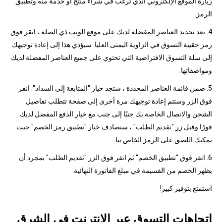
زيارة الموقع الإلكتروني الذي ترغب في شراء منتج أو خدمة منه وتطبيق
الرمز.
4. بعد تحديد العناصر المفضلة لديك على موقع الويب ذي الصلة ، انقر فوق
رمز حقيبة التسوق في الزاوية اليمنى العليا. سيؤدي هذا إلى إعادة توجيهك
إلى سلة التسوق الافتراضية التي تحتوي على جميع العناصر المفضلة لديك
ومواصفاتها.
5. ضمن قائمة العناصر المحددة ، ستجد خيار "المتابعة إلى السداد". انقر
فوق الزر وستتم إعادة توجيهك مرة أخرى إلى صفحة تتطلب تفاصيل
الشحن والاتصال الخاصة بك جنبًا إلى جنب مع خيار الدفع المفضل لديك.
فورًا وقبل زر "تقديم الطلب" ، ستصادف خيار "تطبيق رمز الخصم" حيث
يمكنك اللصق على الرمز الخاص بنا.
6. انقر فوق "تطبيق الخصم" ثم انقر فوق الزر "تقديم الطلب" بمجرد أن
يظهر الخصم من القسيمة في مبلغ الفاتورة النهائية.
استمتع بتوفير كبير!
اتجاهات التسوق عبر الإنترنت في الشرق