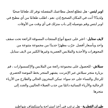
اوبر ايتس
- هل تتطلع لجعل مطاعمك المفضلة توفر لك طعامًا صحيًا
ولذيذًا؟ أنت في المكان الصحيح إذن. نعم ، اطلب طعامًا من أي مطبخ في
اوبر ايتس وقم بتوصيله إلى باب منزلك في أي وقت من الأوقات.
لايف ستايل
- اعثر على جميع أنواع المنتجات المسوقة الرائعة تحت سقف
واحد وبأسعار أفضل. جرّب مظهرًا جديدًا من مجموعة متنوعة من
المجوهرات والأحذية والملابس العصرية وغيرها الكثير من لايف ستايل.
سبلاش
- للحصول على مجموعة رائعة من الملابس والإكسسوارات ، قم
بزيارة متجر سبلاش عبر الإنترنت. يشتهر المتجر بخط الموضة الحصري
للرجال والنساء على حد سواء. تمكن المخزون الحالي والطازج من الأزياء
الرجالية والأزياء النسائية دائمًا من جذب العملاء الحاليين والجدد إلى
متجرها.
طيران القطرية
- هل ترغب في أخذ استراحة واستكشاف شواطئ