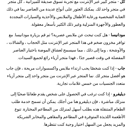
كل
- متجر كبير عبر الإنترنت مع تجربة تسوق صديقة للميزانية ، كل متجر
في متجر واحد لك. يمكنك العثور على أنواع عديدة من العناصر بما في ذلك
العناية الشخصية ورعاية الأطفال والملابس والأحذية والسيارات المجددة
والعطور والأجهزة المنزلية وغير ذلك الكثير بأسعار معقولة.
مودانيسا
- هل كنت تبحث عن ملابس عصرية؟ ثم قم بزيارة مودانيسا. مع
توافر مخزون ضخم في هذا المتجر عبر الإنترنت مثل الحجاب ، والشالات ،
والأوشحة ، وما إلى ذلك ، مما سيسمح لعشاق الموضة باختيار العناصر
المفضلة في وقت قصير جدًا ، فهذا متجر أزياء رائع لجميع السيدات.
جاب
- إذا كنت شخصًا يحب ارتداء ملابس واكسسوارات مريحة ، فإن جاب
هو أفضل متجر لك. نما المتجر عبر الإنترنت من متجر واحد إلى متجر أزياء
متعدد الجنسيات من خمس علامات تجارية.
ديليفرو
- إذا كنت ترغب في الحصول على شخص يقدم طعامًا صحيًا إلى
منزلك مباشرة ، فإن ديليفرو هنا من أجلك. يمكن أن تسمح خدمة طلب
الطعام المتنقلة هذه بطلب أسهل لمنزلك من المطاعم المختارة. تنوع
الأطعمة اللذيذة المتوفرة في المطاعم والمقاهي والمخابز الشريكة
والمزيد يجعل من السهل اختيار وجبة كنت تنتظرها.