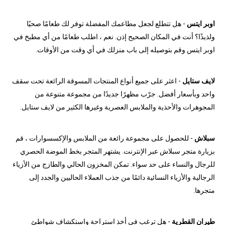
اوبر ايتس
- هل تتطلع لجعل مطاعمك المفضلة توفر لك طعامًا صحيًا
ولذيذًا؟ أنت في المكان الصحيح إذن. نعم ، اطلب طعامًا من أي مطبخ في
اوبر ايتس وقم بتوصيله إلى باب منزلك في أي وقت من الأوقات.
لايف ستايل
- اعثر على جميع أنواع المنتجات المسوقة الرائعة تحت سقف
واحد وبأسعار أفضل. جرّب مظهرًا جديدًا من مجموعة متنوعة من
المجوهرات والأحذية والملابس العصرية وغيرها الكثير من لايف ستايل.
سبلاش
- للحصول على مجموعة رائعة من الملابس والإكسسوارات ، قم
بزيارة متجر سبلاش عبر الإنترنت. يشتهر المتجر بخط الموضة الحصري
للرجال والنساء على حد سواء. تمكن المخزون الحالي والطازج من الأزياء
الرجالية والأزياء النسائية دائمًا من جذب العملاء الحاليين والجدد إلى
متجرها.
طيران القطرية
- هل ترغب في أخذ استراحة واستكشاف شواطئ