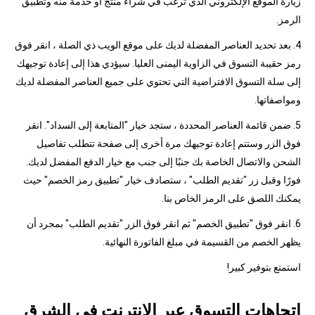
زيارة الموقع الإلكتروني الذي ترغب في شراء منتج أو خدمة منه وتطبيق
الرمز.
4. بعد تحديد العناصر المفضلة لديك على موقع الويب ذي الصلة ، انقر فوق
رمز حقيبة التسوق في الزاوية اليمنى العليا. سيؤدي هذا إلى إعادة توجيهك
إلى سلة التسوق الافتراضية التي تحتوي على جميع العناصر المفضلة لديك
ومواصفاتها.
5. ضمن قائمة العناصر المحددة ، ستجد خيار "المتابعة إلى السداد". انقر
فوق الزر وستتم إعادة توجيهك مرة أخرى إلى صفحة تتطلب تفاصيل
الشحن والاتصال الخاصة بك جنبًا إلى جنب مع خيار الدفع المفضل لديك.
فورًا وقبل زر "تقديم الطلب" ، ستصادف خيار "تطبيق رمز الخصم" حيث
يمكنك اللصق على الرمز الخاص بنا.
6. انقر فوق "تطبيق الخصم" ثم انقر فوق الزر "تقديم الطلب" بمجرد أن
يظهر الخصم من القسيمة في مبلغ الفاتورة النهائية.
استمتع بتوفير كبير!
اتجاهات التسوق عبر الإنترنت في الشرق