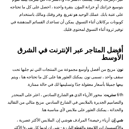
بتوسيع خزانتك أو خزانة المؤن. بنقرة واحدة ، احصل على كل ما تحتاجه
على عتبة بابك. عملك الوحيد هو تفريغ. وفر وقتك ومالك باستخدام
كوبونات بركاتلان أثناء التسوق. يمكن أن تساعدك القسائم المدهشة في
توفير ثروة أثناء التسوق لمحتوى قلبك.
أفضل المتاجر عبر الإنترنت في الشرق
الأوسط
نون
: مزيج من أفضل وأوسع مجموعة من المنتجات التي تم جلبها تحت
سقف واحد ، تسمى نون. يمكنك العثور هنا على كل ما تحتاجه هنا ، ويتم
بيعها جميعًا بأسعار معقولة جدًا وتسليمها لك في حالة ممتازة.
6th
ستريت
: محور الأزياء الذي هو الشارع السادس ، اعثر على المنحدر
والتصاميم الجديرة بالملابس في الشارع السادس. مزيج مثالي من التقاليد
والحداثة ، يمكنك العثور على ملابس لأي مناسبة هنا.
شي إن
: أزياء رخيصة؟ المرادف هوشي إن. الملابس الأكثر عصرية ،
والأكسسوارات اللامعة والقطع البارزة - شي إن لديها كل شيء! الأكثر