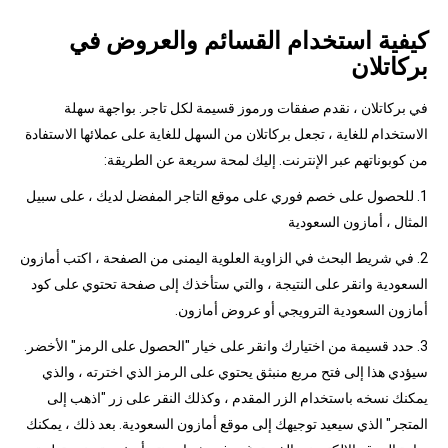
كيفية استخدام القسائم والعروض في
بركاتلان
في بركاتلان ، نقدم صفقات ورموز قسيمة لكل تاجر. بواجهة سهلة
الاستخدام للغاية ، تجعل بركاتلان من السهل للغاية على عملائها الاستفادة
من كوبوناتهم عبر الإنترنت. إليك لمحة سريعة عن الطريقة:
1. للحصول على خصم فوري على موقع التاجر المفضل لديك ، على سبيل
المثال ، أمازون السعودية
2. في شريط البحث في الزاوية العلوية اليمنى من الصفحة ، اكتب أمازون
السعودية وانقر على النتيجة ، والتي ستأخذك إلى صفحة تحتوي على كود
أمازون السعودية الترويجي أو عروض أمازون.
3. حدد قسيمة من اختيارك وانقر على خيار "الحصول على الرمز" الأخضر.
سيؤدي هذا إلى فتح مربع منبثق يحتوي على الرمز الذي اخترته ، والذي
يمكنك نسخه باستخدام الزر المقدم ، وكذلك النقر على زر "اذهب إلى
المتجر" الذي سيعيد توجيهك إلى موقع أمازون السعودية. بعد ذلك ، يمكنك