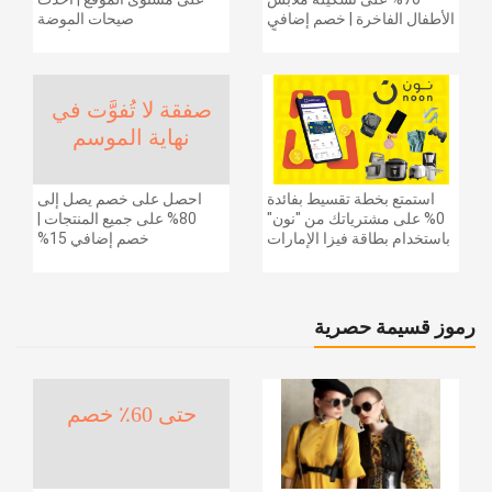
الأطفال الفاخرة | خصم إضافي
صيحات الموضة
20% (يُطبّق الخصم تلقائياً)
والإكسسوارات والأحذية
وديكور المنزل والإلكترونيات
والبقالة وغيرها الكثير | ًالشحن
مجانا
صفقة لا تُفوَّت في
نهاية الموسم
استمتع بخطة تقسيط بفائدة
احصل على خصم يصل إلى
0% على مشترياتك من "نون"
80% على جميع المنتجات |
باستخدام بطاقة فيزا الإمارات
خصم إضافي 15%
دبي الوطني.
رموز قسيمة حصرية
حتى 60٪ خصم