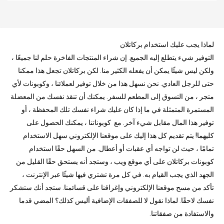
لماذا يجب عليك استخدام بركاتلان
التوفير شيء يتطلع إليه الجميع. إن شراء المنتجات الفاخرة حلم لنا جميعًا ،
ولكن ليس شيئًا يمكن أن يفعله الكثير منا. لكن بركاتلان تجعل هذا ممكنا
حتى للرجل العادي. نحن نسهل هذا من خلال توفير لعملائنا ، وكوبونات لأي
متجر ، من التسوق إلى المطعم للسفر. يمكنك أن تنقذ نفسك من المعضلة
المستمرة المتمثلة في ما إذا كان عليك شراء نفسك تلك المحفظة ، أو
توفير هذا المال مقابل شيء آخر. مع كوبوناتنا ، يمكنك الحصول على
كليهما! يتم تقديم كل هذا إليك على موقعنا الإلكتروني سهل الاستخدام
تمامًا ، حيث لن تواجه أي عقبات أو أعطال. من السهل حقًا استخدام
كوبونات بركاتلان على أي موقع ويب ، وستجد أنه يستحق حقًا القليل من
الجهد الذي يجب القيام به. في كل مرة تشتري فيها شيئًا عبر الإنترنت ،
تأكد من مسح موقعنا الإلكتروني وإغراقنا على قسائمنا. ستجد أنك ستشكر
نفسك لاحقًا. لماذا نقول لا للصفقات الإضافية أليس كذلك؟ المضي قدما
والاستفادة من صفقاتنا.