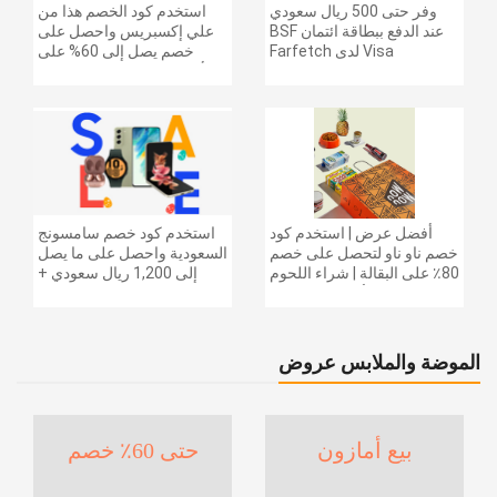
وفر حتى 500 ريال سعودي
استخدم كود الخصم هذا من
عند الدفع ببطاقة ائتمان BSF
علي إكسبريس واحصل على
Visa لدى Farfetch
خصم يصل إلى 60% على
أجهزة الكمبيوتر وملحقاتها |
احصل على خصم إضافي
بقيمة 155 دولارًا أمريكيًا على
الطلبات التي تزيد قيمتها عن
1425 ريالًا سعوديًا | شحن مج
أفضل عرض | استخدم كود
استخدم كود خصم سامسونج
خصم ناو ناو لتحصل على خصم
السعودية واحصل على ما يصل
80٪ على البقالة | شراء اللحوم
إلى 1,200 ريال سعودي +
والفواكه والأطعمة المجمدة
خصم إضافي 6% على سلسلة
والضروريات اليومية والمزيد |
جالاكسي S26 | ًالشحن مجانا
خصم إضافي 5٪ | أفضل عرض
الموضة والملابس عروض
بيع أمازون
حتى 60٪ خصم