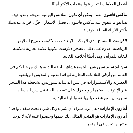
أفضل العلامات التجارية والمنتجات الأكثر أمانًا.
ماكس فاشون
: نعم ، يمكن أن تكون الملابس اليومية مريحة وتبدو جيدة.
هذا هو ما تتفوق فيه ماكس فاشون. بأفضل الأسعار ، خزّن خزانة ملابسك
بأكثر الأزياء القابلة للارتداء.
لاكوست
: التمساح الذي لا يمكننا الابتعاد عنه ، لاكوست تريح الملابس
الرياضية. علاوة على ذلك ، تفتخر لاكوست بكونها علامة تجارية تمكينية
للغاية للمرأة ، وهي أيضًا أخلاقية للغاية
.
سن اند ساند سبورتس
- لجميع عشاق اللياقة البدنية هناك مرحبا بكم في
العالم من أرقى العلامات التجارية للياقة البدنية والملابس الرياضية
العصرية والاكسسوارات في سن اند ساند سبورتس. يشجعك هذا المتجر
عبر الإنترنت باستمرار ويحفزك على تصعيد اللعبة في سن اند ساند
سبورتس ، مع شغف بالرياضة واللياقة البدنية
أمازون الإمارات
- هل تريد شراء أي شيء وكل شيء تحت سقف واحد؟
أمازون الإمارات هو المتجر المثالي لك. سمها وحصلوا عليه لأنه لا يوجد
منتج لن تجده في المتجر