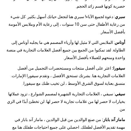
حصرية كونها قسم زائد الحجم.
سبري
: دعوة لجميع الآباء! سبري هنا لتجعل حياتك أسهل بكثير. كل شيء
من رعاية الأطفال حتى سن 10 سنوات ، إلى رعاية الأم وملابس الأمومة
بأفضل الأسعار.
أوناس
: الملابس التي لا مثيل لها وأزياء المصمم هي ما يجلبه أوناس إلى
الطاولة. لقد تمكنوا من الجمع بين جميع أفضل العلامات التجارية في منصة
واحدة ومنحهم للعملاء بأفضل الأسعار.
سيفورا:
اعثر على أفضل منتجات ومستحضرات التجميل من أفضل
العلامات التجارية هنا. بشرتك تستحق الأفضل ، وتقدم سيفورا الإمارات.
منسق بعناية لسوق الشرق الأوسط ، لن تخيب ظنك مع سيفورا.
سيفي
: سيفي ، العلامات التجارية الشهيرة لمصمم الشوارع ، تزود عملائها
بخيارات لا حصر لها من علامات تجارية لا حصر لها. لن تخطئ أبدًا في الزي
من
ماماز آند باباز:
من صنع الوالدين من قبل الوالدين ، ماماز آند باباز في
مهمة تقديم الأفضل لطفلك. احصلي على جميع احتياجات طفلك هنا مع