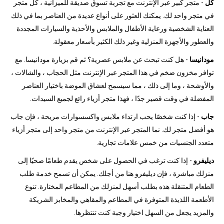
كل
- متجر كبير عبر الإنترنت مع تجربة تسوق صديقة للميزانية ، كل متجر
في متجر واحد لك. يمكنك العثور على أنواع عديدة من العناصر بما في ذلك
العناية الشخصية ورعاية الأطفال والملابس والأحذية والسيارات المجددة
والعطور والأجهزة المنزلية وغير ذلك الكثير بأسعار معقولة.
مودانيسا
- هل كنت تبحث عن ملابس عصرية؟ ثم قم بزيارة مودانيسا. مع
توافر مخزون ضخم في هذا المتجر عبر الإنترنت مثل الحجاب ، والشالات ،
والأوشحة ، وما إلى ذلك ، مما سيسمح لعشاق الموضة باختيار العناصر
المفضلة في وقت قصير جدًا ، فهذا متجر أزياء رائع لجميع السيدات.
جاب
- إذا كنت شخصًا يحب ارتداء ملابس واكسسوارات مريحة ، فإن جاب
هو أفضل متجر لك. نما المتجر عبر الإنترنت من متجر واحد إلى متجر أزياء
متعدد الجنسيات من خمس علامات تجارية.
ديليفرو
- إذا كنت ترغب في الحصول على شخص يقدم طعامًا صحيًا إلى
منزلك مباشرة ، فإن ديليفرو هنا من أجلك. يمكن أن تسمح خدمة طلب
الطعام المتنقلة هذه بطلب أسهل لمنزلك من المطاعم المختارة. تنوع
الأطعمة اللذيذة المتوفرة في المطاعم والمقاهي والمخابز الشريكة
والمزيد يجعل من السهل اختيار وجبة كنت تنتظرها.