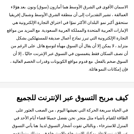
الاسمان الأقوى في الشرق الأوسط هما أمازون (سوق) ونون. بعد هؤلاء
العمالقة ، تشير التقديرات إلى أن منطقة الشرق الأوسط وشمال إفريقيا
ستحقق أكبر نمو. البلدان الأكثر نموًا في اختراق التجارة الإلكترونية هي
الإمارات العربية المتحدة والمملكة العربية السعودية. مع المزيد من مواقع
التجارة الإلكترونية التي تبرز نماذج أعمال صديقة للمستهلكين بشكل
متزايد ، لا يمكن إلا أن يقال أن السوق مهيأة لتوسع هائل. على الرغم من
أن نصف السكان فقط ينغمسون في التسوق عبر الإنترنت حاليًا ، إلا أن
السوق ضخم بالفعل. مع قدوم مواقع الكوبونات وقدرات الخصم العالية ،
فإن إمكانات النمو هائلة.
كيف مربح التسوق عبر الإنترنت للجميع
في الحياة سريعة الحركة التي نعيشها اليوم ، من الصعب العثور على
الطاقة للقيام بأشياء مثل متجر. نحن نفضل جميعًا قضاء أيام الأحد في
المنزل للاسترخاء ، وبالتالي تفوت أشجار التسوق لدينا. هنا يأتي التسوق
عبر الإنترنت لإنقاذ. يمكنك الاسترخاء والاسترخاء في منزلك بينما تقوم