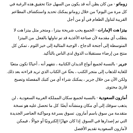
زوماتو
- من كان يظن أنه قد يكون من السهل جدًا تحقيق هذه الرغبة في
كل مرة من اليوم؟ من خلال زوماتو يمكنك تحديد واستكشاف المطاعم
القريبة لتناول الطعام في أو من أجل
بيتزا هت الإمارات
- الجميع يحب شريحة بيتزا ، ومتجر مثل بيتزا هت لا
يتطلب أي مقدمة لأن صناعة الأغذية قد تم تناولها بالفعل. من البيتزا
المتوسطة إلى أجنحة الدجاج ، الوجبة المثالية إلى خبز الثوم ، تمكن كل
منتج من إرضاء مستقبلات الذوق لدى الناس بالتأكيد.
جرير
- بالنسبة لجميع أنواع الديدان الكتابية ، نتفهم أنه ، أحيانًا تكون متعبًا
للغاية للذهاب إلى متجر الكتب ، بحثًا عن الكتاب الذي تريد قراءته بعد ذلك.
ولكن الآن من خلال جرير ، يمكنك شراء أي من كتبك المفضلة وتصبح
قارئ محتوى.
أمازون السعودية
- بالنسبة لجميع سكان المملكة العربية السعودية ، لن
يذهب سوقك إلى أي مكان ومنشآته أيضًا. كل ما تحصل عليه هو نسخة
متقدمة من سوق باسم أمازون. تسوق بسرعة ومواكبة العناصر الجديدة
التي تم إصدارها في السوق. إذا كان جهازًا إلكترونيًا أو جوالًا ، فيمكن
لأمازون السعودية تقديم الأفضل