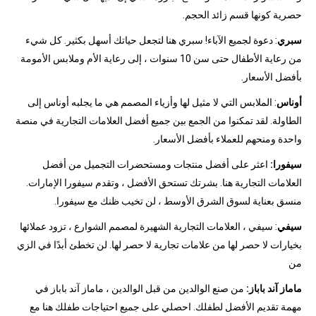
حصرية كونها قسم زائد الحجم.
سبري
: دعوة لجميع الآباء! سبري هنا لتجعل حياتك أسهل بكثير. كل شيء
من رعاية الأطفال حتى سن 10 سنوات ، إلى رعاية الأم وملابس الأمومة
بأفضل الأسعار.
أوناس
: الملابس التي لا مثيل لها وأزياء المصمم هي ما يجلبه أوناس إلى
الطاولة. لقد تمكنوا من الجمع بين جميع أفضل العلامات التجارية في منصة
واحدة ومنحهم للعملاء بأفضل الأسعار.
سيفورا:
اعثر على أفضل منتجات ومستحضرات التجميل من أفضل
العلامات التجارية هنا. بشرتك تستحق الأفضل ، وتقدم سيفورا الإمارات.
منسق بعناية لسوق الشرق الأوسط ، لن تخيب ظنك مع سيفورا.
سيفي
: سيفي ، العلامات التجارية الشهيرة لمصمم الشوارع ، تزود عملائها
بخيارات لا حصر لها من علامات تجارية لا حصر لها. لن تخطئ أبدًا في الزي
من
ماماز آند باباز:
من صنع الوالدين من قبل الوالدين ، ماماز آند باباز في
مهمة تقديم الأفضل لطفلك. احصلي على جميع احتياجات طفلك هنا مع