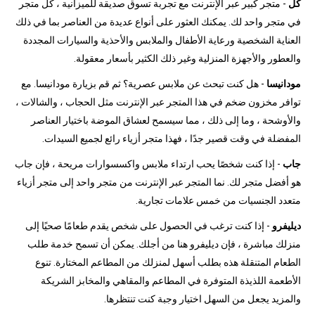
كل
- متجر كبير عبر الإنترنت مع تجربة تسوق صديقة للميزانية ، كل متجر
في متجر واحد لك. يمكنك العثور على أنواع عديدة من العناصر بما في ذلك
العناية الشخصية ورعاية الأطفال والملابس والأحذية والسيارات المجددة
والعطور والأجهزة المنزلية وغير ذلك الكثير بأسعار معقولة.
مودانيسا
- هل كنت تبحث عن ملابس عصرية؟ ثم قم بزيارة مودانيسا. مع
توافر مخزون ضخم في هذا المتجر عبر الإنترنت مثل الحجاب ، والشالات ،
والأوشحة ، وما إلى ذلك ، مما سيسمح لعشاق الموضة باختيار العناصر
المفضلة في وقت قصير جدًا ، فهذا متجر أزياء رائع لجميع السيدات.
جاب
- إذا كنت شخصًا يحب ارتداء ملابس واكسسوارات مريحة ، فإن جاب
هو أفضل متجر لك. نما المتجر عبر الإنترنت من متجر واحد إلى متجر أزياء
متعدد الجنسيات من خمس علامات تجارية.
ديليفرو
- إذا كنت ترغب في الحصول على شخص يقدم طعامًا صحيًا إلى
منزلك مباشرة ، فإن ديليفرو هنا من أجلك. يمكن أن تسمح خدمة طلب
الطعام المتنقلة هذه بطلب أسهل لمنزلك من المطاعم المختارة. تنوع
الأطعمة اللذيذة المتوفرة في المطاعم والمقاهي والمخابز الشريكة
والمزيد يجعل من السهل اختيار وجبة كنت تنتظرها.