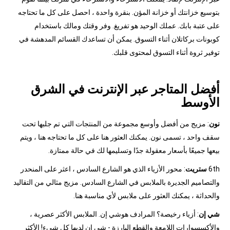
بتوسيع خزانتك أو خزانة المؤن. بنقرة واحدة ، احصل على كل ما تحتاجه
على عتبة بابك. عملك الوحيد هو تفريغ. وفر وقتك ومالك باستخدام
كوبونات بركاتلان أثناء التسوق. يمكن أن تساعدك القسائم المدهشة في
توفير ثروة أثناء التسوق لمحتوى قلبك.
أفضل المتاجر عبر الإنترنت في الشرق
الأوسط
نون
: مزيج من أفضل وأوسع مجموعة من المنتجات التي تم جلبها تحت
سقف واحد ، تسمى نون. يمكنك العثور هنا على كل ما تحتاجه هنا ، ويتم
بيعها جميعًا بأسعار معقولة جدًا وتسليمها لك في حالة ممتازة.
6th
ستريت
: محور الأزياء الذي هو الشارع السادس ، اعثر على المنحدر
والتصاميم الجديرة بالملابس في الشارع السادس. مزيج مثالي من التقاليد
والحداثة ، يمكنك العثور على ملابس لأي مناسبة هنا.
شي إن
: أزياء رخيصة؟ المرادف هوشي إن. الملابس الأكثر عصرية ،
والأكسسوارات اللامعة والقطع البارزة - شي إن لديها كل شيء! الأكثر