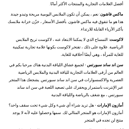
أفضل العلامات التجارية والمنتجات الأكثر أمانًا.
ماكس فاشون
: نعم ، يمكن أن تكون الملابس اليومية مريحة وتبدو جيدة.
هذا هو ما تتفوق فيه ماكس فاشون. بأفضل الأسعار ، خزّن خزانة ملابسك
بأكثر الأزياء القابلة للارتداء.
لاكوست
: التمساح الذي لا يمكننا الابتعاد عنه ، لاكوست تريح الملابس
الرياضية. علاوة على ذلك ، تفتخر لاكوست بكونها علامة تجارية تمكينية
للغاية للمرأة ، وهي أيضًا أخلاقية للغاية
.
سن اند ساند سبورتس
- لجميع عشاق اللياقة البدنية هناك مرحبا بكم في
العالم من أرقى العلامات التجارية للياقة البدنية والملابس الرياضية
العصرية والاكسسوارات في سن اند ساند سبورتس. يشجعك هذا المتجر
عبر الإنترنت باستمرار ويحفزك على تصعيد اللعبة في سن اند ساند
سبورتس ، مع شغف بالرياضة واللياقة البدنية
أمازون الإمارات
- هل تريد شراء أي شيء وكل شيء تحت سقف واحد؟
أمازون الإمارات هو المتجر المثالي لك. سمها وحصلوا عليه لأنه لا يوجد
منتج لن تجده في المتجر