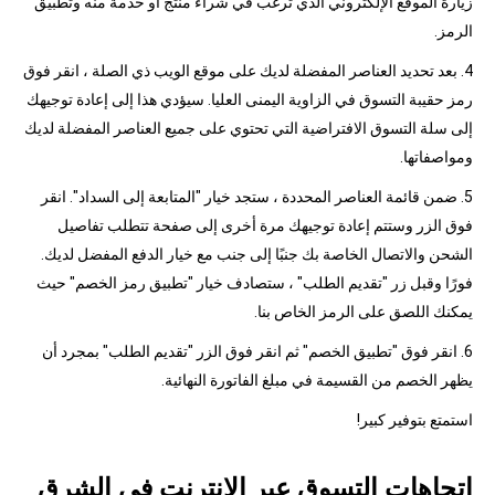
زيارة الموقع الإلكتروني الذي ترغب في شراء منتج أو خدمة منه وتطبيق
الرمز.
4. بعد تحديد العناصر المفضلة لديك على موقع الويب ذي الصلة ، انقر فوق
رمز حقيبة التسوق في الزاوية اليمنى العليا. سيؤدي هذا إلى إعادة توجيهك
إلى سلة التسوق الافتراضية التي تحتوي على جميع العناصر المفضلة لديك
ومواصفاتها.
5. ضمن قائمة العناصر المحددة ، ستجد خيار "المتابعة إلى السداد". انقر
فوق الزر وستتم إعادة توجيهك مرة أخرى إلى صفحة تتطلب تفاصيل
الشحن والاتصال الخاصة بك جنبًا إلى جنب مع خيار الدفع المفضل لديك.
فورًا وقبل زر "تقديم الطلب" ، ستصادف خيار "تطبيق رمز الخصم" حيث
يمكنك اللصق على الرمز الخاص بنا.
6. انقر فوق "تطبيق الخصم" ثم انقر فوق الزر "تقديم الطلب" بمجرد أن
يظهر الخصم من القسيمة في مبلغ الفاتورة النهائية.
استمتع بتوفير كبير!
اتجاهات التسوق عبر الإنترنت في الشرق