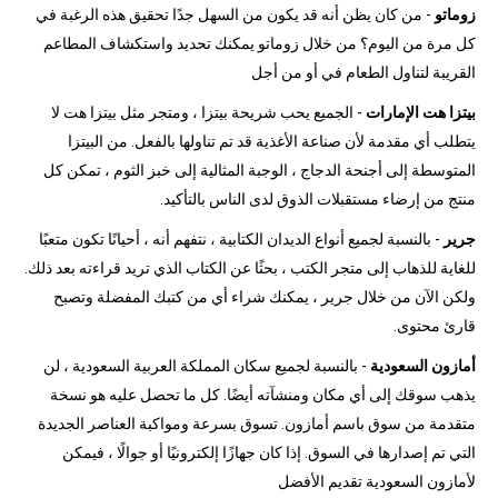
زوماتو
- من كان يظن أنه قد يكون من السهل جدًا تحقيق هذه الرغبة في
كل مرة من اليوم؟ من خلال زوماتو يمكنك تحديد واستكشاف المطاعم
القريبة لتناول الطعام في أو من أجل
بيتزا هت الإمارات
- الجميع يحب شريحة بيتزا ، ومتجر مثل بيتزا هت لا
يتطلب أي مقدمة لأن صناعة الأغذية قد تم تناولها بالفعل. من البيتزا
المتوسطة إلى أجنحة الدجاج ، الوجبة المثالية إلى خبز الثوم ، تمكن كل
منتج من إرضاء مستقبلات الذوق لدى الناس بالتأكيد.
جرير
- بالنسبة لجميع أنواع الديدان الكتابية ، نتفهم أنه ، أحيانًا تكون متعبًا
للغاية للذهاب إلى متجر الكتب ، بحثًا عن الكتاب الذي تريد قراءته بعد ذلك.
ولكن الآن من خلال جرير ، يمكنك شراء أي من كتبك المفضلة وتصبح
قارئ محتوى.
أمازون السعودية
- بالنسبة لجميع سكان المملكة العربية السعودية ، لن
يذهب سوقك إلى أي مكان ومنشآته أيضًا. كل ما تحصل عليه هو نسخة
متقدمة من سوق باسم أمازون. تسوق بسرعة ومواكبة العناصر الجديدة
التي تم إصدارها في السوق. إذا كان جهازًا إلكترونيًا أو جوالًا ، فيمكن
لأمازون السعودية تقديم الأفضل