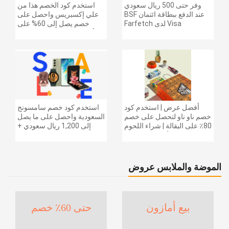
وفر حتى 500 ريال سعودي
استخدم كود الخصم هذا من
عند الدفع ببطاقة ائتمان BSF
علي إكسبريس واحصل على
Visa لدى Farfetch
خصم يصل إلى 60% على
أجهزة الكمبيوتر وملحقاتها |
احصل على خصم إضافي
بقيمة 155 دولارًا أمريكيًا على
الطلبات التي تزيد قيمتها عن
1425 ريالًا سعوديًا | شحن مج
أفضل عرض | استخدم كود
استخدم كود خصم سامسونج
خصم ناو ناو لتحصل على خصم
السعودية واحصل على ما يصل
80٪ على البقالة | شراء اللحوم
إلى 1,200 ريال سعودي +
والفواكه والأطعمة المجمدة
خصم إضافي 6% على سلسلة
والضروريات اليومية والمزيد |
جالاكسي S26 | ًالشحن مجانا
خصم إضافي 5٪ | أفضل عرض
الموضة والملابس عروض
بيع أمازون
حتى 60٪ خصم