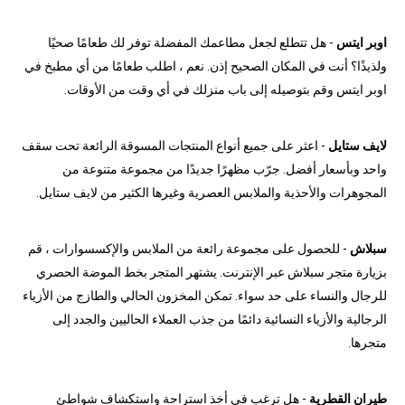
اوبر ايتس
- هل تتطلع لجعل مطاعمك المفضلة توفر لك طعامًا صحيًا
ولذيذًا؟ أنت في المكان الصحيح إذن. نعم ، اطلب طعامًا من أي مطبخ في
اوبر ايتس وقم بتوصيله إلى باب منزلك في أي وقت من الأوقات.
لايف ستايل
- اعثر على جميع أنواع المنتجات المسوقة الرائعة تحت سقف
واحد وبأسعار أفضل. جرّب مظهرًا جديدًا من مجموعة متنوعة من
المجوهرات والأحذية والملابس العصرية وغيرها الكثير من لايف ستايل.
سبلاش
- للحصول على مجموعة رائعة من الملابس والإكسسوارات ، قم
بزيارة متجر سبلاش عبر الإنترنت. يشتهر المتجر بخط الموضة الحصري
للرجال والنساء على حد سواء. تمكن المخزون الحالي والطازج من الأزياء
الرجالية والأزياء النسائية دائمًا من جذب العملاء الحاليين والجدد إلى
متجرها.
طيران القطرية
- هل ترغب في أخذ استراحة واستكشاف شواطئ