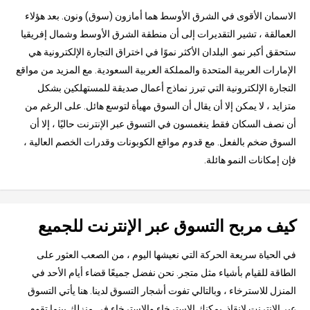
الاسمان الأقوى في الشرق الأوسط هما أمازون (سوق) ونون. بعد هؤلاء
العمالقة ، تشير التقديرات إلى أن منطقة الشرق الأوسط وشمال إفريقيا
ستحقق أكبر نمو. البلدان الأكثر نموًا في اختراق التجارة الإلكترونية هي
الإمارات العربية المتحدة والمملكة العربية السعودية. مع المزيد من مواقع
التجارة الإلكترونية التي تبرز نماذج أعمال صديقة للمستهلكين بشكل
متزايد ، لا يمكن إلا أن يقال أن السوق مهيأة لتوسع هائل. على الرغم من
أن نصف السكان فقط ينغمسون في التسوق عبر الإنترنت حاليًا ، إلا أن
السوق ضخم بالفعل. مع قدوم مواقع الكوبونات وقدرات الخصم العالية ،
فإن إمكانات النمو هائلة.
كيف مربح التسوق عبر الإنترنت للجميع
في الحياة سريعة الحركة التي نعيشها اليوم ، من الصعب العثور على
الطاقة للقيام بأشياء مثل متجر. نحن نفضل جميعًا قضاء أيام الأحد في
المنزل للاسترخاء ، وبالتالي تفوت أشجار التسوق لدينا. هنا يأتي التسوق
عبر الإنترنت لإنقاذ. يمكنك الاسترخاء والاسترخاء في منزلك بينما تقوم