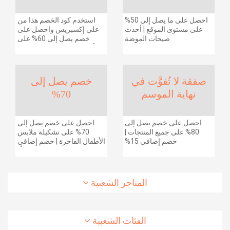
احصل على ما يصل إلى 50%
استخدم كود الخصم هذا من
على مستوى الموقع | أحدث
علي إكسبريس واحصل على
صيحات الموضة
خصم يصل إلى 60% على
والإكسسوارات والأحذية
أجهزة الكمبيوتر وملحقاتها |
وديكور المنزل والإلكترونيات
احصل على خصم إضافي
والبقالة وغيرها الكثير | ًالشحن
بقيمة 155 دولارًا أمريكيًا على
مجانا
الطلبات التي تزيد قيمتها عن
صفقة لا تُفوَّت في
خصم يصل إلى
1425 ريالًا سعوديًا | شحن مج
نهاية الموسم
70%
احصل على خصم يصل إلى
احصل على خصم يصل إلى
80% على جميع المنتجات |
70% على تشكيلة ملابس
خصم إضافي 15%
الأطفال الفاخرة | خصم إضافي
20% (يُطبّق الخصم تلقائياً)
المتاجر الشعبية
الفئات الشعبية