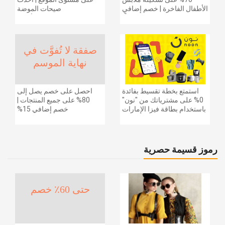
الأطفال الفاخرة | خصم إضافي
صيحات الموضة
20% (يُطبّق الخصم تلقائياً)
والإكسسوارات والأحذية
وديكور المنزل والإلكترونيات
والبقالة وغيرها الكثير | ًالشحن
مجانا
صفقة لا تُفوَّت في
نهاية الموسم
استمتع بخطة تقسيط بفائدة
احصل على خصم يصل إلى
0% على مشترياتك من "نون"
80% على جميع المنتجات |
باستخدام بطاقة فيزا الإمارات
خصم إضافي 15%
دبي الوطني.
رموز قسيمة حصرية
حتى 60٪ خصم