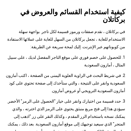
كيفية استخدام القسائم والعروض في
بركاتلان
في بركاتلان ، نقدم صفقات ورموز قسيمة لكل تاجر. بواجهة سهلة
الاستخدام للغاية ، تجعل بركاتلان من السهل للغاية على عملائها الاستفادة
من كوبوناتهم عبر الإنترنت. إليك لمحة سريعة عن الطريقة:
1. للحصول على خصم فوري على موقع التاجر المفضل لديك ، على سبيل
المثال ، أمازون السعودية
2. في شريط البحث في الزاوية العلوية اليمنى من الصفحة ، اكتب أمازون
السعودية وانقر على النتيجة ، والتي ستأخذك إلى صفحة تحتوي على كود
أمازون السعودية الترويجي أو عروض أمازون.
3. حدد قسيمة من اختيارك وانقر على خيار "الحصول على الرمز" الأخضر.
سيؤدي هذا إلى فتح مربع منبثق يحتوي على الرمز الذي اخترته ، والذي
يمكنك نسخه باستخدام الزر المقدم ، وكذلك النقر على زر "اذهب إلى
المتجر" الذي سيعيد توجيهك إلى موقع أمازون السعودية. بعد ذلك ، يمكنك