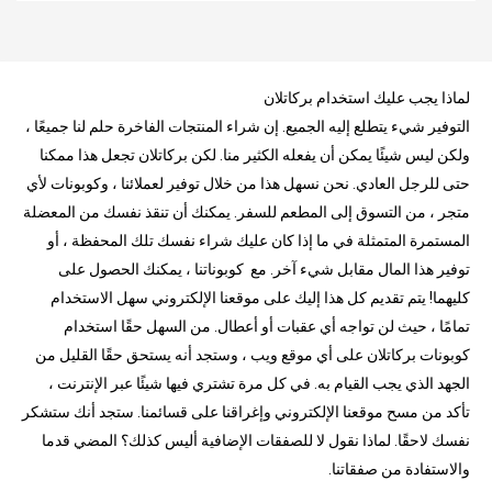
لماذا يجب عليك استخدام بركاتلان
التوفير شيء يتطلع إليه الجميع. إن شراء المنتجات الفاخرة حلم لنا جميعًا ،
ولكن ليس شيئًا يمكن أن يفعله الكثير منا. لكن بركاتلان تجعل هذا ممكنا
حتى للرجل العادي. نحن نسهل هذا من خلال توفير لعملائنا ، وكوبونات لأي
متجر ، من التسوق إلى المطعم للسفر. يمكنك أن تنقذ نفسك من المعضلة
المستمرة المتمثلة في ما إذا كان عليك شراء نفسك تلك المحفظة ، أو
توفير هذا المال مقابل شيء آخر. مع كوبوناتنا ، يمكنك الحصول على
كليهما! يتم تقديم كل هذا إليك على موقعنا الإلكتروني سهل الاستخدام
تمامًا ، حيث لن تواجه أي عقبات أو أعطال. من السهل حقًا استخدام
كوبونات بركاتلان على أي موقع ويب ، وستجد أنه يستحق حقًا القليل من
الجهد الذي يجب القيام به. في كل مرة تشتري فيها شيئًا عبر الإنترنت ،
تأكد من مسح موقعنا الإلكتروني وإغراقنا على قسائمنا. ستجد أنك ستشكر
نفسك لاحقًا. لماذا نقول لا للصفقات الإضافية أليس كذلك؟ المضي قدما
والاستفادة من صفقاتنا.