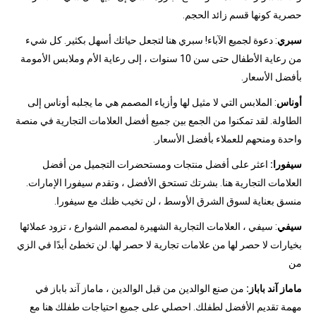
حصرية كونها قسم زائد الحجم.
سبري
: دعوة لجميع الآباء! سبري هنا لتجعل حياتك أسهل بكثير. كل شيء
من رعاية الأطفال حتى سن 10 سنوات ، إلى رعاية الأم وملابس الأمومة
بأفضل الأسعار.
أوناس
: الملابس التي لا مثيل لها وأزياء المصمم هي ما يجلبه أوناس إلى
الطاولة. لقد تمكنوا من الجمع بين جميع أفضل العلامات التجارية في منصة
واحدة ومنحهم للعملاء بأفضل الأسعار.
سيفورا:
اعثر على أفضل منتجات ومستحضرات التجميل من أفضل
العلامات التجارية هنا. بشرتك تستحق الأفضل ، وتقدم سيفورا الإمارات.
منسق بعناية لسوق الشرق الأوسط ، لن تخيب ظنك مع سيفورا.
سيفي
: سيفي ، العلامات التجارية الشهيرة لمصمم الشوارع ، تزود عملائها
بخيارات لا حصر لها من علامات تجارية لا حصر لها. لن تخطئ أبدًا في الزي
من
ماماز آند باباز:
من صنع الوالدين من قبل الوالدين ، ماماز آند باباز في
مهمة تقديم الأفضل لطفلك. احصلي على جميع احتياجات طفلك هنا مع