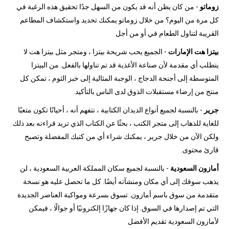
زوماتو
- من كان يظن أنه قد يكون من السهل جدًا تحقيق هذه الرغبة في
كل مرة من اليوم؟ من خلال زوماتو يمكنك تحديد واستكشاف المطاعم
القريبة لتناول الطعام في أو من أجل
بيتزا هت الإمارات
- الجميع يحب شريحة بيتزا ، ومتجر مثل بيتزا هت لا
يتطلب أي مقدمة لأن صناعة الأغذية قد تم تناولها بالفعل. من البيتزا
المتوسطة إلى أجنحة الدجاج ، الوجبة المثالية إلى خبز الثوم ، تمكن كل
منتج من إرضاء مستقبلات الذوق لدى الناس بالتأكيد.
جرير
- بالنسبة لجميع أنواع الديدان الكتابية ، نتفهم أنه ، أحيانًا تكون متعبًا
للغاية للذهاب إلى متجر الكتب ، بحثًا عن الكتاب الذي تريد قراءته بعد ذلك.
ولكن الآن من خلال جرير ، يمكنك شراء أي من كتبك المفضلة وتصبح
قارئ محتوى.
أمازون السعودية
- بالنسبة لجميع سكان المملكة العربية السعودية ، لن
يذهب سوقك إلى أي مكان ومنشآته أيضًا. كل ما تحصل عليه هو نسخة
متقدمة من سوق باسم أمازون. تسوق بسرعة ومواكبة العناصر الجديدة
التي تم إصدارها في السوق. إذا كان جهازًا إلكترونيًا أو جوالًا ، فيمكن
لأمازون السعودية تقديم الأفضل