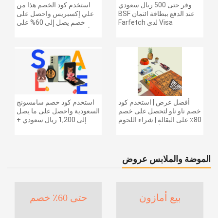
وفر حتى 500 ريال سعودي
استخدم كود الخصم هذا من
عند الدفع ببطاقة ائتمان BSF
علي إكسبريس واحصل على
Visa لدى Farfetch
خصم يصل إلى 60% على
أجهزة الكمبيوتر وملحقاتها |
احصل على خصم إضافي
بقيمة 155 دولارًا أمريكيًا على
الطلبات التي تزيد قيمتها عن
1425 ريالًا سعوديًا | شحن مج
أفضل عرض | استخدم كود
استخدم كود خصم سامسونج
خصم ناو ناو لتحصل على خصم
السعودية واحصل على ما يصل
80٪ على البقالة | شراء اللحوم
إلى 1,200 ريال سعودي +
والفواكه والأطعمة المجمدة
خصم إضافي 6% على سلسلة
والضروريات اليومية والمزيد |
جالاكسي S26 | ًالشحن مجانا
خصم إضافي 5٪ | أفضل عرض
الموضة والملابس عروض
بيع أمازون
حتى 60٪ خصم