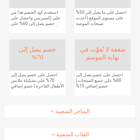
احصل على ما يصل إلى 50%
استخدم كود الخصم هذا من
على مستوى الموقع | أحدث
علي إكسبريس واحصل على
صيحات الموضة
خصم يصل إلى 60% على
والإكسسوارات والأحذية
أجهزة الكمبيوتر وملحقاتها |
وديكور المنزل والإلكترونيات
احصل على خصم إضافي
والبقالة وغيرها الكثير | ًالشحن
بقيمة 155 دولارًا أمريكيًا على
مجانا
الطلبات التي تزيد قيمتها عن
صفقة لا تُفوَّت في
خصم يصل إلى
1425 ريالًا سعوديًا | شحن مج
نهاية الموسم
70%
احصل على خصم يصل إلى
احصل على خصم يصل إلى
80% على جميع المنتجات |
70% على تشكيلة ملابس
خصم إضافي 15%
الأطفال الفاخرة | خصم إضافي
20% (يُطبّق الخصم تلقائياً)
المتاجر الشعبية
الفئات الشعبية