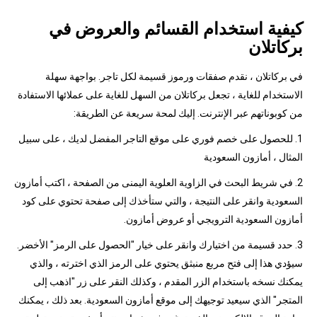
كيفية استخدام القسائم والعروض في
بركاتلان
في بركاتلان ، نقدم صفقات ورموز قسيمة لكل تاجر. بواجهة سهلة
الاستخدام للغاية ، تجعل بركاتلان من السهل للغاية على عملائها الاستفادة
من كوبوناتهم عبر الإنترنت. إليك لمحة سريعة عن الطريقة:
1. للحصول على خصم فوري على موقع التاجر المفضل لديك ، على سبيل
المثال ، أمازون السعودية
2. في شريط البحث في الزاوية العلوية اليمنى من الصفحة ، اكتب أمازون
السعودية وانقر على النتيجة ، والتي ستأخذك إلى صفحة تحتوي على كود
أمازون السعودية الترويجي أو عروض أمازون.
3. حدد قسيمة من اختيارك وانقر على خيار "الحصول على الرمز" الأخضر.
سيؤدي هذا إلى فتح مربع منبثق يحتوي على الرمز الذي اخترته ، والذي
يمكنك نسخه باستخدام الزر المقدم ، وكذلك النقر على زر "اذهب إلى
المتجر" الذي سيعيد توجيهك إلى موقع أمازون السعودية. بعد ذلك ، يمكنك