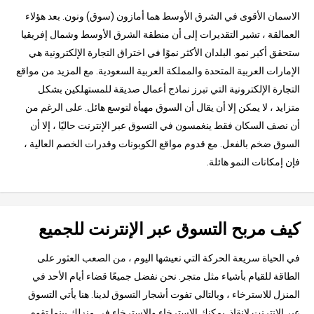
الاسمان الأقوى في الشرق الأوسط هما أمازون (سوق) ونون. بعد هؤلاء
العمالقة ، تشير التقديرات إلى أن منطقة الشرق الأوسط وشمال إفريقيا
ستحقق أكبر نمو. البلدان الأكثر نموًا في اختراق التجارة الإلكترونية هي
الإمارات العربية المتحدة والمملكة العربية السعودية. مع المزيد من مواقع
التجارة الإلكترونية التي تبرز نماذج أعمال صديقة للمستهلكين بشكل
متزايد ، لا يمكن إلا أن يقال أن السوق مهيأة لتوسع هائل. على الرغم من
أن نصف السكان فقط ينغمسون في التسوق عبر الإنترنت حاليًا ، إلا أن
السوق ضخم بالفعل. مع قدوم مواقع الكوبونات وقدرات الخصم العالية ،
فإن إمكانات النمو هائلة.
كيف مربح التسوق عبر الإنترنت للجميع
في الحياة سريعة الحركة التي نعيشها اليوم ، من الصعب العثور على
الطاقة للقيام بأشياء مثل متجر. نحن نفضل جميعًا قضاء أيام الأحد في
المنزل للاسترخاء ، وبالتالي تفوت أشجار التسوق لدينا. هنا يأتي التسوق
عبر الإنترنت لإنقاذ. يمكنك الاسترخاء والاسترخاء في منزلك بينما تقوم