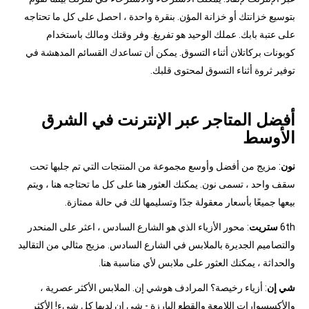
بتوسيع خزانتك أو خزانة المؤن. بنقرة واحدة ، احصل على كل ما تحتاجه
على عتبة بابك. عملك الوحيد هو تفريغ. وفر وقتك ومالك باستخدام
كوبونات بركاتلان أثناء التسوق. يمكن أن تساعدك القسائم المدهشة في
توفير ثروة أثناء التسوق لمحتوى قلبك.
أفضل المتاجر عبر الإنترنت في الشرق
الأوسط
نون
: مزيج من أفضل وأوسع مجموعة من المنتجات التي تم جلبها تحت
سقف واحد ، تسمى نون. يمكنك العثور هنا على كل ما تحتاجه هنا ، ويتم
بيعها جميعًا بأسعار معقولة جدًا وتسليمها لك في حالة ممتازة.
6th
ستريت
: محور الأزياء الذي هو الشارع السادس ، اعثر على المنحدر
والتصاميم الجديرة بالملابس في الشارع السادس. مزيج مثالي من التقاليد
والحداثة ، يمكنك العثور على ملابس لأي مناسبة هنا.
شي إن
: أزياء رخيصة؟ المرادف هوشي إن. الملابس الأكثر عصرية ،
والأكسسوارات اللامعة والقطع البارزة - شي إن لديها كل شيء! الأكثر