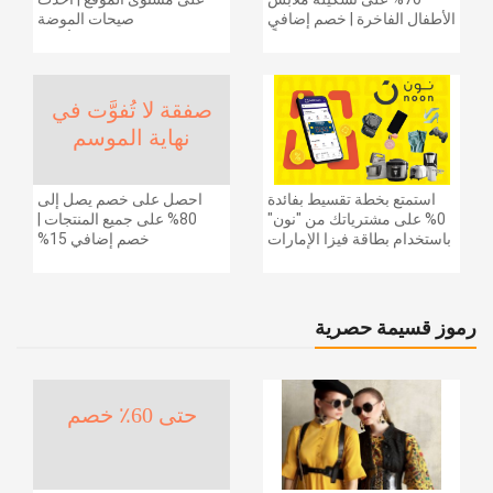
الأطفال الفاخرة | خصم إضافي
صيحات الموضة
20% (يُطبّق الخصم تلقائياً)
والإكسسوارات والأحذية
وديكور المنزل والإلكترونيات
والبقالة وغيرها الكثير | ًالشحن
مجانا
صفقة لا تُفوَّت في
نهاية الموسم
استمتع بخطة تقسيط بفائدة
احصل على خصم يصل إلى
0% على مشترياتك من "نون"
80% على جميع المنتجات |
باستخدام بطاقة فيزا الإمارات
خصم إضافي 15%
دبي الوطني.
رموز قسيمة حصرية
حتى 60٪ خصم