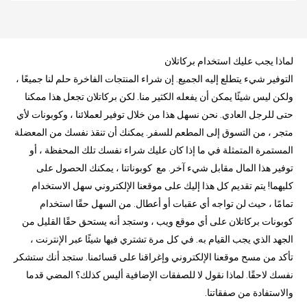
لماذا يجب عليك استخدام بركاتلان
التوفير شيء يتطلع إليه الجميع. إن شراء المنتجات الفاخرة حلم لنا جميعًا ،
ولكن ليس شيئًا يمكن أن يفعله الكثير منا. لكن بركاتلان تجعل هذا ممكنا
حتى للرجل العادي. نحن نسهل هذا من خلال توفير لعملائنا ، وكوبونات لأي
متجر ، من التسوق إلى المطعم للسفر. يمكنك أن تنقذ نفسك من المعضلة
المستمرة المتمثلة في ما إذا كان عليك شراء نفسك تلك المحفظة ، أو
توفير هذا المال مقابل شيء آخر. مع كوبوناتنا ، يمكنك الحصول على
كليهما! يتم تقديم كل هذا إليك على موقعنا الإلكتروني سهل الاستخدام
تمامًا ، حيث لن تواجه أي عقبات أو أعطال. من السهل حقًا استخدام
كوبونات بركاتلان على أي موقع ويب ، وستجد أنه يستحق حقًا القليل من
الجهد الذي يجب القيام به. في كل مرة تشتري فيها شيئًا عبر الإنترنت ،
تأكد من مسح موقعنا الإلكتروني وإغراقنا على قسائمنا. ستجد أنك ستشكر
نفسك لاحقًا. لماذا نقول لا للصفقات الإضافية أليس كذلك؟ المضي قدما
والاستفادة من صفقاتنا.