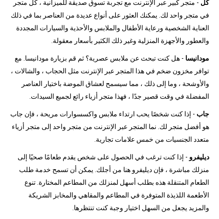
كل
- متجر كبير عبر الإنترنت مع تجربة تسوق صديقة للميزانية ، كل متجر
في متجر واحد لك. يمكنك العثور على أنواع عديدة من العناصر بما في ذلك
العناية الشخصية ورعاية الأطفال والملابس والأحذية والسيارات المجددة
والعطور والأجهزة المنزلية وغير ذلك الكثير بأسعار معقولة.
مودانيسا
- هل كنت تبحث عن ملابس عصرية؟ ثم قم بزيارة مودانيسا. مع
توافر مخزون ضخم في هذا المتجر عبر الإنترنت مثل الحجاب ، والشالات ،
والأوشحة ، وما إلى ذلك ، مما سيسمح لعشاق الموضة باختيار العناصر
المفضلة في وقت قصير جدًا ، فهذا متجر أزياء رائع لجميع السيدات.
جاب
- إذا كنت شخصًا يحب ارتداء ملابس واكسسوارات مريحة ، فإن جاب
هو أفضل متجر لك. نما المتجر عبر الإنترنت من متجر واحد إلى متجر أزياء
متعدد الجنسيات من خمس علامات تجارية.
ديليفرو
- إذا كنت ترغب في الحصول على شخص يقدم طعامًا صحيًا إلى
منزلك مباشرة ، فإن ديليفرو هنا من أجلك. يمكن أن تسمح خدمة طلب
الطعام المتنقلة هذه بطلب أسهل لمنزلك من المطاعم المختارة. تنوع
الأطعمة اللذيذة المتوفرة في المطاعم والمقاهي والمخابز الشريكة
والمزيد يجعل من السهل اختيار وجبة كنت تنتظرها.