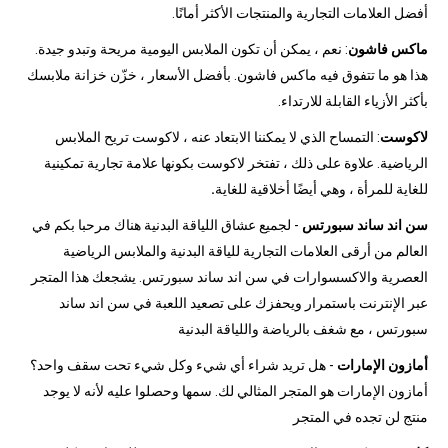
أفضل العلامات التجارية والمنتجات الأكثر أمانًا.
ماكس فاشون
: نعم ، يمكن أن تكون الملابس اليومية مريحة وتبدو جيدة.
هذا هو ما تتفوق فيه ماكس فاشون. بأفضل الأسعار ، خزّن خزانة ملابسك
بأكثر الأزياء القابلة للارتداء.
لاكوست
: التمساح الذي لا يمكننا الابتعاد عنه ، لاكوست تريح الملابس
الرياضية. علاوة على ذلك ، تفتخر لاكوست بكونها علامة تجارية تمكينية
للغاية للمرأة ، وهي أيضًا أخلاقية للغاية
.
سن اند ساند سبورتس
- لجميع عشاق اللياقة البدنية هناك مرحبا بكم في
العالم من أرقى العلامات التجارية للياقة البدنية والملابس الرياضية
العصرية والاكسسوارات في سن اند ساند سبورتس. يشجعك هذا المتجر
عبر الإنترنت باستمرار ويحفزك على تصعيد اللعبة في سن اند ساند
سبورتس ، مع شغف بالرياضة واللياقة البدنية
أمازون الإمارات
- هل تريد شراء أي شيء وكل شيء تحت سقف واحد؟
أمازون الإمارات هو المتجر المثالي لك. سمها وحصلوا عليه لأنه لا يوجد
منتج لن تجده في المتجر