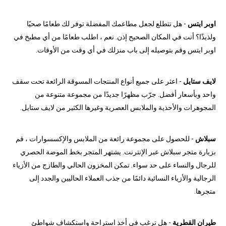
اوبر ايتس
- هل تتطلع لجعل مطاعمك المفضلة توفر لك طعامًا صحيًا
ولذيذًا؟ أنت في المكان الصحيح إذن. نعم ، اطلب طعامًا من أي مطبخ في
اوبر ايتس وقم بتوصيله إلى باب منزلك في أي وقت من الأوقات.
لايف ستايل
- اعثر على جميع أنواع المنتجات المسوقة الرائعة تحت سقف
واحد وبأسعار أفضل. جرّب مظهرًا جديدًا من مجموعة متنوعة من
المجوهرات والأحذية والملابس العصرية وغيرها الكثير من لايف ستايل.
سبلاش
- للحصول على مجموعة رائعة من الملابس والإكسسوارات ، قم
بزيارة متجر سبلاش عبر الإنترنت. يشتهر المتجر بخط الموضة الحصري
للرجال والنساء على حد سواء. تمكن المخزون الحالي والطازج من الأزياء
الرجالية والأزياء النسائية دائمًا من جذب العملاء الحاليين والجدد إلى
متجرها.
طيران القطرية
- هل ترغب في أخذ استراحة واستكشاف شواطئ