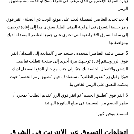
زيارة الموقع الإلكتروني الذي ترغب في شراء منتج أو خدمة منه وتطبيق
الرمز.
4. بعد تحديد العناصر المفضلة لديك على موقع الويب ذي الصلة ، انقر فوق
رمز حقيبة التسوق في الزاوية اليمنى العليا. سيؤدي هذا إلى إعادة توجيهك
إلى سلة التسوق الافتراضية التي تحتوي على جميع العناصر المفضلة لديك
ومواصفاتها.
5. ضمن قائمة العناصر المحددة ، ستجد خيار "المتابعة إلى السداد". انقر
فوق الزر وستتم إعادة توجيهك مرة أخرى إلى صفحة تتطلب تفاصيل
الشحن والاتصال الخاصة بك جنبًا إلى جنب مع خيار الدفع المفضل لديك.
فورًا وقبل زر "تقديم الطلب" ، ستصادف خيار "تطبيق رمز الخصم" حيث
يمكنك اللصق على الرمز الخاص بنا.
6. انقر فوق "تطبيق الخصم" ثم انقر فوق الزر "تقديم الطلب" بمجرد أن
يظهر الخصم من القسيمة في مبلغ الفاتورة النهائية.
استمتع بتوفير كبير!
اتجاهات التسوق عبر الإنترنت في الشرق