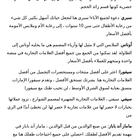
حصرية كونها قسم زائد الحجم.
سبري
: دعوة لجميع الآباء! سبري هنا لتجعل حياتك أسهل بكثير. كل شيء
من رعاية الأطفال حتى سن 10 سنوات ، إلى رعاية الأم وملابس الأمومة
بأفضل الأسعار.
أوناس
: الملابس التي لا مثيل لها وأزياء المصمم هي ما يجلبه أوناس إلى
الطاولة. لقد تمكنوا من الجمع بين جميع أفضل العلامات التجارية في منصة
واحدة ومنحهم للعملاء بأفضل الأسعار.
سيفورا:
اعثر على أفضل منتجات ومستحضرات التجميل من أفضل
العلامات التجارية هنا. بشرتك تستحق الأفضل ، وتقدم سيفورا الإمارات.
منسق بعناية لسوق الشرق الأوسط ، لن تخيب ظنك مع سيفورا.
سيفي
: سيفي ، العلامات التجارية الشهيرة لمصمم الشوارع ، تزود عملائها
بخيارات لا حصر لها من علامات تجارية لا حصر لها. لن تخطئ أبدًا في الزي
من
ماماز آند باباز:
من صنع الوالدين من قبل الوالدين ، ماماز آند باباز في
مهمة تقديم الأفضل لطفلك. احصلي على جميع احتياجات طفلك هنا مع