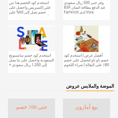
وفر حتى 500 ريال سعودي
استخدم كود الخصم هذا من
عند الدفع ببطاقة ائتمان BSF
علي إكسبريس واحصل على
Visa لدى Farfetch
خصم يصل إلى 60% على
أجهزة الكمبيوتر وملحقاتها |
احصل على خصم إضافي
بقيمة 155 دولارًا أمريكيًا على
الطلبات التي تزيد قيمتها عن
1425 ريالًا سعوديًا | شحن مج
أفضل عرض | استخدم كود
استخدم كود خصم سامسونج
خصم ناو ناو لتحصل على خصم
السعودية واحصل على ما يصل
80٪ على البقالة | شراء اللحوم
إلى 1,200 ريال سعودي +
والفواكه والأطعمة المجمدة
خصم إضافي 6% على سلسلة
والضروريات اليومية والمزيد |
جالاكسي S26 | ًالشحن مجانا
خصم إضافي 5٪ | أفضل عرض
الموضة والملابس عروض
بيع أمازون
حتى 60٪ خصم