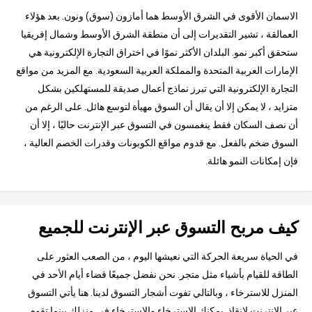
الاسمان الأقوى في الشرق الأوسط هما أمازون (سوق) ونون. بعد هؤلاء
العمالقة ، تشير التقديرات إلى أن منطقة الشرق الأوسط وشمال إفريقيا
ستحقق أكبر نمو. البلدان الأكثر نموًا في اختراق التجارة الإلكترونية هي
الإمارات العربية المتحدة والمملكة العربية السعودية. مع المزيد من مواقع
التجارة الإلكترونية التي تبرز نماذج أعمال صديقة للمستهلكين بشكل
متزايد ، لا يمكن إلا أن يقال أن السوق مهيأة لتوسع هائل. على الرغم من
أن نصف السكان فقط ينغمسون في التسوق عبر الإنترنت حاليًا ، إلا أن
السوق ضخم بالفعل. مع قدوم مواقع الكوبونات وقدرات الخصم العالية ،
فإن إمكانات النمو هائلة.
كيف مربح التسوق عبر الإنترنت للجميع
في الحياة سريعة الحركة التي نعيشها اليوم ، من الصعب العثور على
الطاقة للقيام بأشياء مثل متجر. نحن نفضل جميعًا قضاء أيام الأحد في
المنزل للاسترخاء ، وبالتالي تفوت أشجار التسوق لدينا. هنا يأتي التسوق
عبر الإنترنت لإنقاذ. يمكنك الاسترخاء والاسترخاء في منزلك بينما تقوم