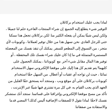
لماذا يجب عليك استخدام بركاتلان
التوفير شيء يتطلع إليه الجميع. إن شراء المنتجات الفاخرة حلم لنا جميعًا ،
ولكن ليس شيئًا يمكن أن يفعله الكثير منا. لكن بركاتلان تجعل هذا ممكنا
حتى للرجل العادي. نحن نسهل هذا من خلال توفير لعملائنا ، وكوبونات لأي
متجر ، من التسوق إلى المطعم للسفر. يمكنك أن تنقذ نفسك من المعضلة
المستمرة المتمثلة في ما إذا كان عليك شراء نفسك تلك المحفظة ، أو
توفير هذا المال مقابل شيء آخر. مع كوبوناتنا ، يمكنك الحصول على
كليهما! يتم تقديم كل هذا إليك على موقعنا الإلكتروني سهل الاستخدام
تمامًا ، حيث لن تواجه أي عقبات أو أعطال. من السهل حقًا استخدام
كوبونات بركاتلان على أي موقع ويب ، وستجد أنه يستحق حقًا القليل من
الجهد الذي يجب القيام به. في كل مرة تشتري فيها شيئًا عبر الإنترنت ،
تأكد من مسح موقعنا الإلكتروني وإغراقنا على قسائمنا. ستجد أنك ستشكر
نفسك لاحقًا. لماذا نقول لا للصفقات الإضافية أليس كذلك؟ المضي قدما
والاستفادة من صفقاتنا.