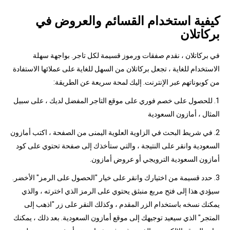
كيفية استخدام القسائم والعروض في
بركاتلان
في بركاتلان ، نقدم صفقات ورموز قسيمة لكل تاجر. بواجهة سهلة
الاستخدام للغاية ، تجعل بركاتلان من السهل للغاية على عملائها الاستفادة
من كوبوناتهم عبر الإنترنت. إليك لمحة سريعة عن الطريقة:
1. للحصول على خصم فوري على موقع التاجر المفضل لديك ، على سبيل
المثال ، أمازون السعودية
2. في شريط البحث في الزاوية العلوية اليمنى من الصفحة ، اكتب أمازون
السعودية وانقر على النتيجة ، والتي ستأخذك إلى صفحة تحتوي على كود
أمازون السعودية الترويجي أو عروض أمازون.
3. حدد قسيمة من اختيارك وانقر على خيار "الحصول على الرمز" الأخضر.
سيؤدي هذا إلى فتح مربع منبثق يحتوي على الرمز الذي اخترته ، والذي
يمكنك نسخه باستخدام الزر المقدم ، وكذلك النقر على زر "اذهب إلى
المتجر" الذي سيعيد توجيهك إلى موقع أمازون السعودية. بعد ذلك ، يمكنك