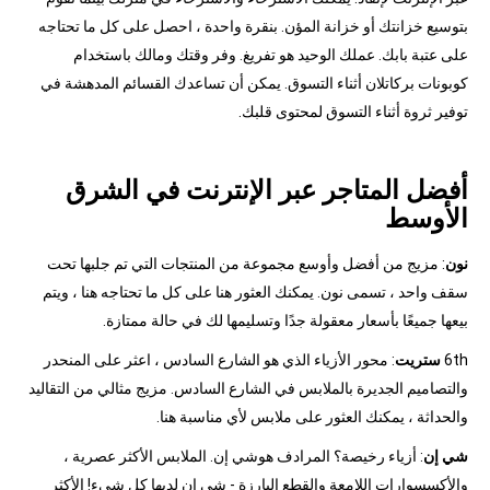
بتوسيع خزانتك أو خزانة المؤن. بنقرة واحدة ، احصل على كل ما تحتاجه
على عتبة بابك. عملك الوحيد هو تفريغ. وفر وقتك ومالك باستخدام
كوبونات بركاتلان أثناء التسوق. يمكن أن تساعدك القسائم المدهشة في
توفير ثروة أثناء التسوق لمحتوى قلبك.
أفضل المتاجر عبر الإنترنت في الشرق
الأوسط
نون
: مزيج من أفضل وأوسع مجموعة من المنتجات التي تم جلبها تحت
سقف واحد ، تسمى نون. يمكنك العثور هنا على كل ما تحتاجه هنا ، ويتم
بيعها جميعًا بأسعار معقولة جدًا وتسليمها لك في حالة ممتازة.
6th
ستريت
: محور الأزياء الذي هو الشارع السادس ، اعثر على المنحدر
والتصاميم الجديرة بالملابس في الشارع السادس. مزيج مثالي من التقاليد
والحداثة ، يمكنك العثور على ملابس لأي مناسبة هنا.
شي إن
: أزياء رخيصة؟ المرادف هوشي إن. الملابس الأكثر عصرية ،
والأكسسوارات اللامعة والقطع البارزة - شي إن لديها كل شيء! الأكثر