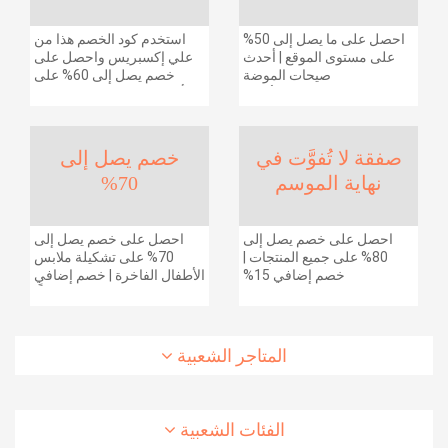
احصل على ما يصل إلى 50%
استخدم كود الخصم هذا من
على مستوى الموقع | أحدث
علي إكسبريس واحصل على
صيحات الموضة
خصم يصل إلى 60% على
والإكسسوارات والأحذية
أجهزة الكمبيوتر وملحقاتها |
وديكور المنزل والإلكترونيات
احصل على خصم إضافي
والبقالة وغيرها الكثير | ًالشحن
بقيمة 155 دولارًا أمريكيًا على
مجانا
الطلبات التي تزيد قيمتها عن
صفقة لا تُفوَّت في
خصم يصل إلى
1425 ريالًا سعوديًا | شحن مج
نهاية الموسم
70%
احصل على خصم يصل إلى
احصل على خصم يصل إلى
80% على جميع المنتجات |
70% على تشكيلة ملابس
خصم إضافي 15%
الأطفال الفاخرة | خصم إضافي
20% (يُطبّق الخصم تلقائياً)
المتاجر الشعبية
الفئات الشعبية