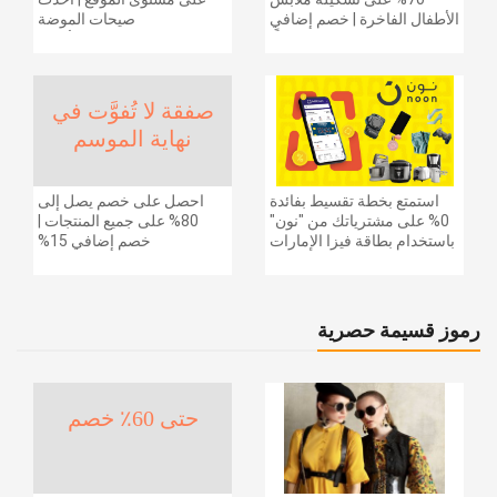
الأطفال الفاخرة | خصم إضافي
صيحات الموضة
20% (يُطبّق الخصم تلقائياً)
والإكسسوارات والأحذية
وديكور المنزل والإلكترونيات
والبقالة وغيرها الكثير | ًالشحن
مجانا
صفقة لا تُفوَّت في
نهاية الموسم
استمتع بخطة تقسيط بفائدة
احصل على خصم يصل إلى
0% على مشترياتك من "نون"
80% على جميع المنتجات |
باستخدام بطاقة فيزا الإمارات
خصم إضافي 15%
دبي الوطني.
رموز قسيمة حصرية
حتى 60٪ خصم