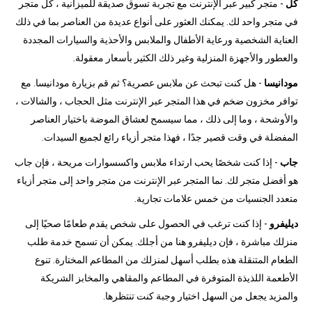
كل
- متجر كبير عبر الإنترنت مع تجربة تسوق صديقة للميزانية ، كل متجر
في متجر واحد لك. يمكنك العثور على أنواع عديدة من العناصر بما في ذلك
العناية الشخصية ورعاية الأطفال والملابس والأحذية والسيارات المجددة
والعطور والأجهزة المنزلية وغير ذلك الكثير بأسعار معقولة.
مودانيسا
- هل كنت تبحث عن ملابس عصرية؟ ثم قم بزيارة مودانيسا. مع
توافر مخزون ضخم في هذا المتجر عبر الإنترنت مثل الحجاب ، والشالات ،
والأوشحة ، وما إلى ذلك ، مما سيسمح لعشاق الموضة باختيار العناصر
المفضلة في وقت قصير جدًا ، فهذا متجر أزياء رائع لجميع السيدات.
جاب
- إذا كنت شخصًا يحب ارتداء ملابس واكسسوارات مريحة ، فإن جاب
هو أفضل متجر لك. نما المتجر عبر الإنترنت من متجر واحد إلى متجر أزياء
متعدد الجنسيات من خمس علامات تجارية.
ديليفرو
- إذا كنت ترغب في الحصول على شخص يقدم طعامًا صحيًا إلى
منزلك مباشرة ، فإن ديليفرو هنا من أجلك. يمكن أن تسمح خدمة طلب
الطعام المتنقلة هذه بطلب أسهل لمنزلك من المطاعم المختارة. تنوع
الأطعمة اللذيذة المتوفرة في المطاعم والمقاهي والمخابز الشريكة
والمزيد يجعل من السهل اختيار وجبة كنت تنتظرها.