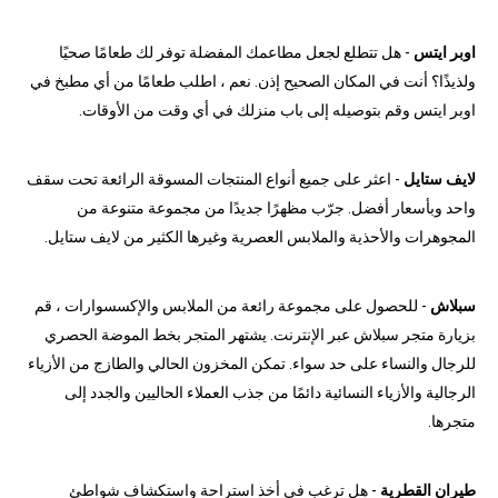
اوبر ايتس
- هل تتطلع لجعل مطاعمك المفضلة توفر لك طعامًا صحيًا
ولذيذًا؟ أنت في المكان الصحيح إذن. نعم ، اطلب طعامًا من أي مطبخ في
اوبر ايتس وقم بتوصيله إلى باب منزلك في أي وقت من الأوقات.
لايف ستايل
- اعثر على جميع أنواع المنتجات المسوقة الرائعة تحت سقف
واحد وبأسعار أفضل. جرّب مظهرًا جديدًا من مجموعة متنوعة من
المجوهرات والأحذية والملابس العصرية وغيرها الكثير من لايف ستايل.
سبلاش
- للحصول على مجموعة رائعة من الملابس والإكسسوارات ، قم
بزيارة متجر سبلاش عبر الإنترنت. يشتهر المتجر بخط الموضة الحصري
للرجال والنساء على حد سواء. تمكن المخزون الحالي والطازج من الأزياء
الرجالية والأزياء النسائية دائمًا من جذب العملاء الحاليين والجدد إلى
متجرها.
طيران القطرية
- هل ترغب في أخذ استراحة واستكشاف شواطئ