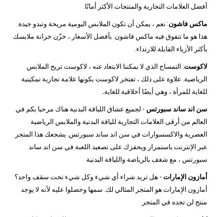
أفضل العلامات التجارية والمنتجات الأكثر أمانًا.
ماكس فاشون
: نعم ، يمكن أن تكون الملابس اليومية مريحة وتبدو جيدة.
هذا هو ما تتفوق فيه ماكس فاشون. بأفضل الأسعار ، خزّن خزانة ملابسك
بأكثر الأزياء القابلة للارتداء.
لاكوست
: التمساح الذي لا يمكننا الابتعاد عنه ، لاكوست تريح الملابس
الرياضية. علاوة على ذلك ، تفتخر لاكوست بكونها علامة تجارية تمكينية
للغاية للمرأة ، وهي أيضًا أخلاقية للغاية
.
سن اند ساند سبورتس
- لجميع عشاق اللياقة البدنية هناك مرحبا بكم في
العالم من أرقى العلامات التجارية للياقة البدنية والملابس الرياضية
العصرية والاكسسوارات في سن اند ساند سبورتس. يشجعك هذا المتجر
عبر الإنترنت باستمرار ويحفزك على تصعيد اللعبة في سن اند ساند
سبورتس ، مع شغف بالرياضة واللياقة البدنية
أمازون الإمارات
- هل تريد شراء أي شيء وكل شيء تحت سقف واحد؟
أمازون الإمارات هو المتجر المثالي لك. سمها وحصلوا عليه لأنه لا يوجد
منتج لن تجده في المتجر