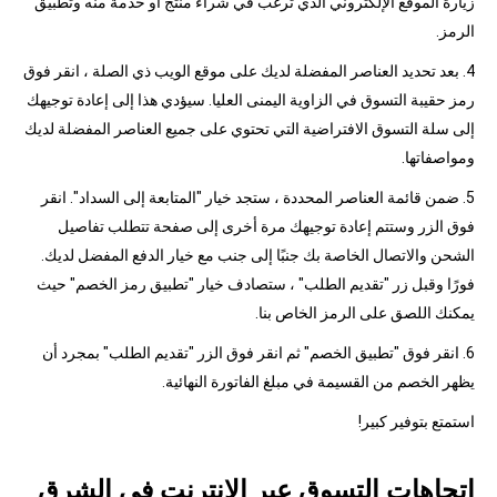
زيارة الموقع الإلكتروني الذي ترغب في شراء منتج أو خدمة منه وتطبيق
الرمز.
4. بعد تحديد العناصر المفضلة لديك على موقع الويب ذي الصلة ، انقر فوق
رمز حقيبة التسوق في الزاوية اليمنى العليا. سيؤدي هذا إلى إعادة توجيهك
إلى سلة التسوق الافتراضية التي تحتوي على جميع العناصر المفضلة لديك
ومواصفاتها.
5. ضمن قائمة العناصر المحددة ، ستجد خيار "المتابعة إلى السداد". انقر
فوق الزر وستتم إعادة توجيهك مرة أخرى إلى صفحة تتطلب تفاصيل
الشحن والاتصال الخاصة بك جنبًا إلى جنب مع خيار الدفع المفضل لديك.
فورًا وقبل زر "تقديم الطلب" ، ستصادف خيار "تطبيق رمز الخصم" حيث
يمكنك اللصق على الرمز الخاص بنا.
6. انقر فوق "تطبيق الخصم" ثم انقر فوق الزر "تقديم الطلب" بمجرد أن
يظهر الخصم من القسيمة في مبلغ الفاتورة النهائية.
استمتع بتوفير كبير!
اتجاهات التسوق عبر الإنترنت في الشرق