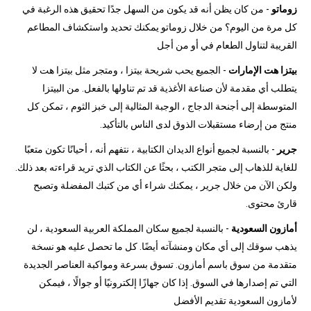
زوماتو
- من كان يظن أنه قد يكون من السهل جدًا تحقيق هذه الرغبة في
كل مرة من اليوم؟ من خلال زوماتو يمكنك تحديد واستكشاف المطاعم
القريبة لتناول الطعام في أو من أجل
بيتزا هت الإمارات
- الجميع يحب شريحة بيتزا ، ومتجر مثل بيتزا هت لا
يتطلب أي مقدمة لأن صناعة الأغذية قد تم تناولها بالفعل. من البيتزا
المتوسطة إلى أجنحة الدجاج ، الوجبة المثالية إلى خبز الثوم ، تمكن كل
منتج من إرضاء مستقبلات الذوق لدى الناس بالتأكيد.
جرير
- بالنسبة لجميع أنواع الديدان الكتابية ، نتفهم أنه ، أحيانًا تكون متعبًا
للغاية للذهاب إلى متجر الكتب ، بحثًا عن الكتاب الذي تريد قراءته بعد ذلك.
ولكن الآن من خلال جرير ، يمكنك شراء أي من كتبك المفضلة وتصبح
قارئ محتوى.
أمازون السعودية
- بالنسبة لجميع سكان المملكة العربية السعودية ، لن
يذهب سوقك إلى أي مكان ومنشآته أيضًا. كل ما تحصل عليه هو نسخة
متقدمة من سوق باسم أمازون. تسوق بسرعة ومواكبة العناصر الجديدة
التي تم إصدارها في السوق. إذا كان جهازًا إلكترونيًا أو جوالًا ، فيمكن
لأمازون السعودية تقديم الأفضل