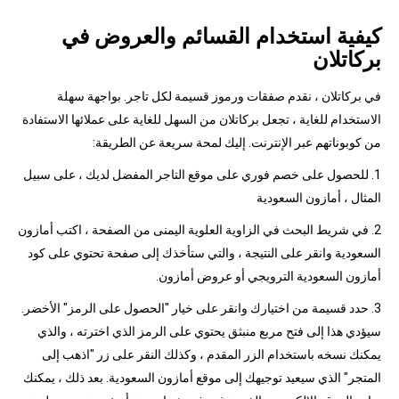
كيفية استخدام القسائم والعروض في
بركاتلان
في بركاتلان ، نقدم صفقات ورموز قسيمة لكل تاجر. بواجهة سهلة
الاستخدام للغاية ، تجعل بركاتلان من السهل للغاية على عملائها الاستفادة
من كوبوناتهم عبر الإنترنت. إليك لمحة سريعة عن الطريقة:
1. للحصول على خصم فوري على موقع التاجر المفضل لديك ، على سبيل
المثال ، أمازون السعودية
2. في شريط البحث في الزاوية العلوية اليمنى من الصفحة ، اكتب أمازون
السعودية وانقر على النتيجة ، والتي ستأخذك إلى صفحة تحتوي على كود
أمازون السعودية الترويجي أو عروض أمازون.
3. حدد قسيمة من اختيارك وانقر على خيار "الحصول على الرمز" الأخضر.
سيؤدي هذا إلى فتح مربع منبثق يحتوي على الرمز الذي اخترته ، والذي
يمكنك نسخه باستخدام الزر المقدم ، وكذلك النقر على زر "اذهب إلى
المتجر" الذي سيعيد توجيهك إلى موقع أمازون السعودية. بعد ذلك ، يمكنك