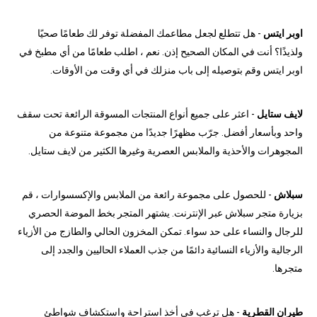
اوبر ايتس
- هل تتطلع لجعل مطاعمك المفضلة توفر لك طعامًا صحيًا
ولذيذًا؟ أنت في المكان الصحيح إذن. نعم ، اطلب طعامًا من أي مطبخ في
اوبر ايتس وقم بتوصيله إلى باب منزلك في أي وقت من الأوقات.
لايف ستايل
- اعثر على جميع أنواع المنتجات المسوقة الرائعة تحت سقف
واحد وبأسعار أفضل. جرّب مظهرًا جديدًا من مجموعة متنوعة من
المجوهرات والأحذية والملابس العصرية وغيرها الكثير من لايف ستايل.
سبلاش
- للحصول على مجموعة رائعة من الملابس والإكسسوارات ، قم
بزيارة متجر سبلاش عبر الإنترنت. يشتهر المتجر بخط الموضة الحصري
للرجال والنساء على حد سواء. تمكن المخزون الحالي والطازج من الأزياء
الرجالية والأزياء النسائية دائمًا من جذب العملاء الحاليين والجدد إلى
متجرها.
طيران القطرية
- هل ترغب في أخذ استراحة واستكشاف شواطئ