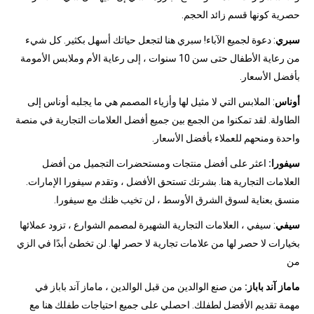
حصرية كونها قسم زائد الحجم.
سبري
: دعوة لجميع الآباء! سبري هنا لتجعل حياتك أسهل بكثير. كل شيء
من رعاية الأطفال حتى سن 10 سنوات ، إلى رعاية الأم وملابس الأمومة
بأفضل الأسعار.
أوناس
: الملابس التي لا مثيل لها وأزياء المصمم هي ما يجلبه أوناس إلى
الطاولة. لقد تمكنوا من الجمع بين جميع أفضل العلامات التجارية في منصة
واحدة ومنحهم للعملاء بأفضل الأسعار.
سيفورا:
اعثر على أفضل منتجات ومستحضرات التجميل من أفضل
العلامات التجارية هنا. بشرتك تستحق الأفضل ، وتقدم سيفورا الإمارات.
منسق بعناية لسوق الشرق الأوسط ، لن تخيب ظنك مع سيفورا.
سيفي
: سيفي ، العلامات التجارية الشهيرة لمصمم الشوارع ، تزود عملائها
بخيارات لا حصر لها من علامات تجارية لا حصر لها. لن تخطئ أبدًا في الزي
من
ماماز آند باباز:
من صنع الوالدين من قبل الوالدين ، ماماز آند باباز في
مهمة تقديم الأفضل لطفلك. احصلي على جميع احتياجات طفلك هنا مع