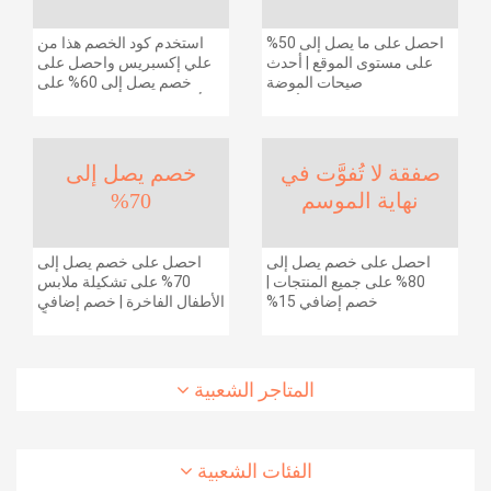
احصل على ما يصل إلى 50%
استخدم كود الخصم هذا من
على مستوى الموقع | أحدث
علي إكسبريس واحصل على
صيحات الموضة
خصم يصل إلى 60% على
والإكسسوارات والأحذية
أجهزة الكمبيوتر وملحقاتها |
وديكور المنزل والإلكترونيات
احصل على خصم إضافي
والبقالة وغيرها الكثير | ًالشحن
بقيمة 155 دولارًا أمريكيًا على
مجانا
الطلبات التي تزيد قيمتها عن
صفقة لا تُفوَّت في
خصم يصل إلى
1425 ريالًا سعوديًا | شحن مج
نهاية الموسم
70%
احصل على خصم يصل إلى
احصل على خصم يصل إلى
80% على جميع المنتجات |
70% على تشكيلة ملابس
خصم إضافي 15%
الأطفال الفاخرة | خصم إضافي
20% (يُطبّق الخصم تلقائياً)
المتاجر الشعبية
الفئات الشعبية