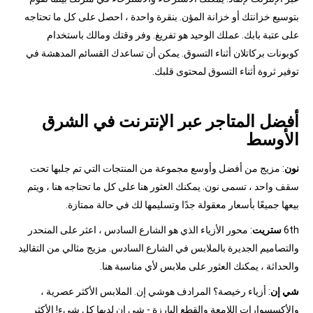
بتوسيع خزانتك أو خزانة المؤن. بنقرة واحدة ، احصل على كل ما تحتاجه
على عتبة بابك. عملك الوحيد هو تفريغ. وفر وقتك ومالك باستخدام
كوبونات بركاتلان أثناء التسوق. يمكن أن تساعدك القسائم المدهشة في
توفير ثروة أثناء التسوق لمحتوى قلبك.
أفضل المتاجر عبر الإنترنت في الشرق
الأوسط
نون
: مزيج من أفضل وأوسع مجموعة من المنتجات التي تم جلبها تحت
سقف واحد ، تسمى نون. يمكنك العثور هنا على كل ما تحتاجه هنا ، ويتم
بيعها جميعًا بأسعار معقولة جدًا وتسليمها لك في حالة ممتازة.
6th
ستريت
: محور الأزياء الذي هو الشارع السادس ، اعثر على المنحدر
والتصاميم الجديرة بالملابس في الشارع السادس. مزيج مثالي من التقاليد
والحداثة ، يمكنك العثور على ملابس لأي مناسبة هنا.
شي إن
: أزياء رخيصة؟ المرادف هوشي إن. الملابس الأكثر عصرية ،
والأكسسوارات اللامعة والقطع البارزة - شي إن لديها كل شيء! الأكثر