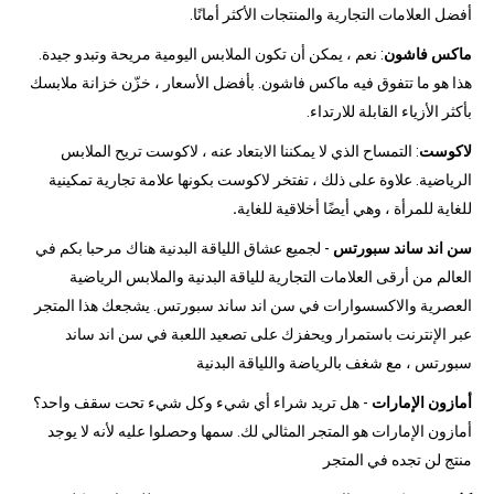
أفضل العلامات التجارية والمنتجات الأكثر أمانًا.
ماكس فاشون
: نعم ، يمكن أن تكون الملابس اليومية مريحة وتبدو جيدة.
هذا هو ما تتفوق فيه ماكس فاشون. بأفضل الأسعار ، خزّن خزانة ملابسك
بأكثر الأزياء القابلة للارتداء.
لاكوست
: التمساح الذي لا يمكننا الابتعاد عنه ، لاكوست تريح الملابس
الرياضية. علاوة على ذلك ، تفتخر لاكوست بكونها علامة تجارية تمكينية
للغاية للمرأة ، وهي أيضًا أخلاقية للغاية
.
سن اند ساند سبورتس
- لجميع عشاق اللياقة البدنية هناك مرحبا بكم في
العالم من أرقى العلامات التجارية للياقة البدنية والملابس الرياضية
العصرية والاكسسوارات في سن اند ساند سبورتس. يشجعك هذا المتجر
عبر الإنترنت باستمرار ويحفزك على تصعيد اللعبة في سن اند ساند
سبورتس ، مع شغف بالرياضة واللياقة البدنية
أمازون الإمارات
- هل تريد شراء أي شيء وكل شيء تحت سقف واحد؟
أمازون الإمارات هو المتجر المثالي لك. سمها وحصلوا عليه لأنه لا يوجد
منتج لن تجده في المتجر