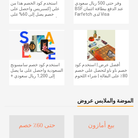
وفر حتى 500 ريال سعودي
استخدم كود الخصم هذا من
عند الدفع ببطاقة ائتمان BSF
علي إكسبريس واحصل على
Visa لدى Farfetch
خصم يصل إلى 60% على
أجهزة الكمبيوتر وملحقاتها |
احصل على خصم إضافي
بقيمة 155 دولارًا أمريكيًا على
الطلبات التي تزيد قيمتها عن
1425 ريالًا سعوديًا | شحن مج
أفضل عرض | استخدم كود
استخدم كود خصم سامسونج
خصم ناو ناو لتحصل على خصم
السعودية واحصل على ما يصل
80٪ على البقالة | شراء اللحوم
إلى 1,200 ريال سعودي +
والفواكه والأطعمة المجمدة
خصم إضافي 6% على سلسلة
والضروريات اليومية والمزيد |
جالاكسي S26 | ًالشحن مجانا
خصم إضافي 5٪ | أفضل عرض
الموضة والملابس عروض
بيع أمازون
حتى 60٪ خصم