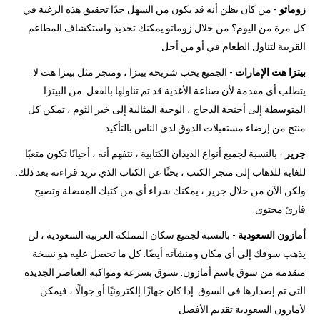
زوماتو
- من كان يظن أنه قد يكون من السهل جدًا تحقيق هذه الرغبة في
كل مرة من اليوم؟ من خلال زوماتو يمكنك تحديد واستكشاف المطاعم
القريبة لتناول الطعام في أو من أجل
بيتزا هت الإمارات
- الجميع يحب شريحة بيتزا ، ومتجر مثل بيتزا هت لا
يتطلب أي مقدمة لأن صناعة الأغذية قد تم تناولها بالفعل. من البيتزا
المتوسطة إلى أجنحة الدجاج ، الوجبة المثالية إلى خبز الثوم ، تمكن كل
منتج من إرضاء مستقبلات الذوق لدى الناس بالتأكيد.
جرير
- بالنسبة لجميع أنواع الديدان الكتابية ، نتفهم أنه ، أحيانًا تكون متعبًا
للغاية للذهاب إلى متجر الكتب ، بحثًا عن الكتاب الذي تريد قراءته بعد ذلك.
ولكن الآن من خلال جرير ، يمكنك شراء أي من كتبك المفضلة وتصبح
قارئ محتوى.
أمازون السعودية
- بالنسبة لجميع سكان المملكة العربية السعودية ، لن
يذهب سوقك إلى أي مكان ومنشآته أيضًا. كل ما تحصل عليه هو نسخة
متقدمة من سوق باسم أمازون. تسوق بسرعة ومواكبة العناصر الجديدة
التي تم إصدارها في السوق. إذا كان جهازًا إلكترونيًا أو جوالًا ، فيمكن
لأمازون السعودية تقديم الأفضل