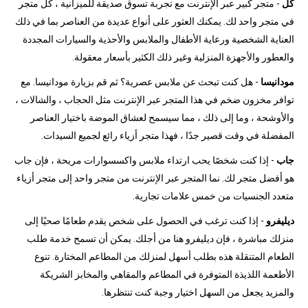
كل
- متجر كبير عبر الإنترنت مع تجربة تسوق صديقة للميزانية ، كل متجر
في متجر واحد لك. يمكنك العثور على أنواع عديدة من العناصر بما في ذلك
العناية الشخصية ورعاية الأطفال والملابس والأحذية والسيارات المجددة
والعطور والأجهزة المنزلية وغير ذلك الكثير بأسعار معقولة.
مودانيسا
- هل كنت تبحث عن ملابس عصرية؟ ثم قم بزيارة مودانيسا. مع
توافر مخزون ضخم في هذا المتجر عبر الإنترنت مثل الحجاب ، والشالات ،
والأوشحة ، وما إلى ذلك ، مما سيسمح لعشاق الموضة باختيار العناصر
المفضلة في وقت قصير جدًا ، فهذا متجر أزياء رائع لجميع السيدات.
جاب
- إذا كنت شخصًا يحب ارتداء ملابس واكسسوارات مريحة ، فإن جاب
هو أفضل متجر لك. نما المتجر عبر الإنترنت من متجر واحد إلى متجر أزياء
متعدد الجنسيات من خمس علامات تجارية.
ديليفرو
- إذا كنت ترغب في الحصول على شخص يقدم طعامًا صحيًا إلى
منزلك مباشرة ، فإن ديليفرو هنا من أجلك. يمكن أن تسمح خدمة طلب
الطعام المتنقلة هذه بطلب أسهل لمنزلك من المطاعم المختارة. تنوع
الأطعمة اللذيذة المتوفرة في المطاعم والمقاهي والمخابز الشريكة
والمزيد يجعل من السهل اختيار وجبة كنت تنتظرها.