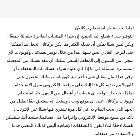
لماذا يجب عليك استخدام بركاتلان
التوفير شيء يتطلع إليه الجميع. إن شراء المنتجات الفاخرة حلم لنا جميعًا ،
ولكن ليس شيئًا يمكن أن يفعله الكثير منا. لكن بركاتلان تجعل هذا ممكنا
حتى للرجل العادي. نحن نسهل هذا من خلال توفير لعملائنا ، وكوبونات لأي
متجر ، من التسوق إلى المطعم للسفر. يمكنك أن تنقذ نفسك من المعضلة
المستمرة المتمثلة في ما إذا كان عليك شراء نفسك تلك المحفظة ، أو
توفير هذا المال مقابل شيء آخر. مع كوبوناتنا ، يمكنك الحصول على
كليهما! يتم تقديم كل هذا إليك على موقعنا الإلكتروني سهل الاستخدام
تمامًا ، حيث لن تواجه أي عقبات أو أعطال. من السهل حقًا استخدام
كوبونات بركاتلان على أي موقع ويب ، وستجد أنه يستحق حقًا القليل من
الجهد الذي يجب القيام به. في كل مرة تشتري فيها شيئًا عبر الإنترنت ،
تأكد من مسح موقعنا الإلكتروني وإغراقنا على قسائمنا. ستجد أنك ستشكر
نفسك لاحقًا. لماذا نقول لا للصفقات الإضافية أليس كذلك؟ المضي قدما
والاستفادة من صفقاتنا.