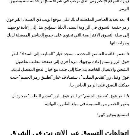
زيارة الموقع الإلكتروني الذي ترغب في شراء منتج أو خدمة منه وتطبيق
الرمز.
4. بعد تحديد العناصر المفضلة لديك على موقع الويب ذي الصلة ، انقر فوق
رمز حقيبة التسوق في الزاوية اليمنى العليا. سيؤدي هذا إلى إعادة توجيهك
إلى سلة التسوق الافتراضية التي تحتوي على جميع العناصر المفضلة لديك
ومواصفاتها.
5. ضمن قائمة العناصر المحددة ، ستجد خيار "المتابعة إلى السداد". انقر
فوق الزر وستتم إعادة توجيهك مرة أخرى إلى صفحة تتطلب تفاصيل
الشحن والاتصال الخاصة بك جنبًا إلى جنب مع خيار الدفع المفضل لديك.
فورًا وقبل زر "تقديم الطلب" ، ستصادف خيار "تطبيق رمز الخصم" حيث
يمكنك اللصق على الرمز الخاص بنا.
6. انقر فوق "تطبيق الخصم" ثم انقر فوق الزر "تقديم الطلب" بمجرد أن
يظهر الخصم من القسيمة في مبلغ الفاتورة النهائية.
استمتع بتوفير كبير!
اتجاهات التسوق عبر الإنترنت في الشرق