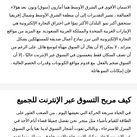
الاسمان الأقوى في الشرق الأوسط هما أمازون (سوق) ونون. بعد هؤلاء
العمالقة ، تشير التقديرات إلى أن منطقة الشرق الأوسط وشمال إفريقيا
ستحقق أكبر نمو. البلدان الأكثر نموًا في اختراق التجارة الإلكترونية هي
الإمارات العربية المتحدة والمملكة العربية السعودية. مع المزيد من مواقع
التجارة الإلكترونية التي تبرز نماذج أعمال صديقة للمستهلكين بشكل
متزايد ، لا يمكن إلا أن يقال أن السوق مهيأة لتوسع هائل. على الرغم من
أن نصف السكان فقط ينغمسون في التسوق عبر الإنترنت حاليًا ، إلا أن
السوق ضخم بالفعل. مع قدوم مواقع الكوبونات وقدرات الخصم العالية ،
فإن إمكانات النمو هائلة.
كيف مربح التسوق عبر الإنترنت للجميع
في الحياة سريعة الحركة التي نعيشها اليوم ، من الصعب العثور على
الطاقة للقيام بأشياء مثل متجر. نحن نفضل جميعًا قضاء أيام الأحد في
المنزل للاسترخاء ، وبالتالي تفوت أشجار التسوق لدينا. هنا يأتي التسوق
عبر الإنترنت لإنقاذ. يمكنك الاسترخاء والاسترخاء في منزلك بينما تقوم