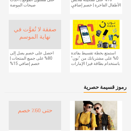
الأطفال الفاخرة | خصم إضافي
صيحات الموضة
20% (يُطبّق الخصم تلقائياً)
والإكسسوارات والأحذية
وديكور المنزل والإلكترونيات
والبقالة وغيرها الكثير | ًالشحن
مجانا
صفقة لا تُفوَّت في
نهاية الموسم
استمتع بخطة تقسيط بفائدة
احصل على خصم يصل إلى
0% على مشترياتك من "نون"
80% على جميع المنتجات |
باستخدام بطاقة فيزا الإمارات
خصم إضافي 15%
دبي الوطني.
رموز قسيمة حصرية
حتى 60٪ خصم