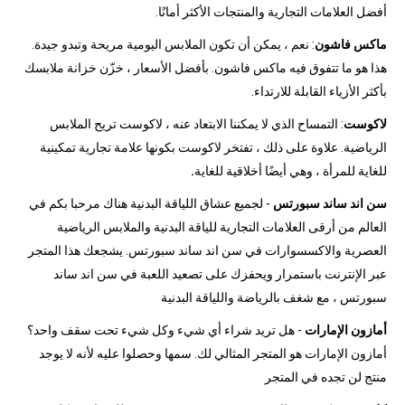
أفضل العلامات التجارية والمنتجات الأكثر أمانًا.
ماكس فاشون
: نعم ، يمكن أن تكون الملابس اليومية مريحة وتبدو جيدة.
هذا هو ما تتفوق فيه ماكس فاشون. بأفضل الأسعار ، خزّن خزانة ملابسك
بأكثر الأزياء القابلة للارتداء.
لاكوست
: التمساح الذي لا يمكننا الابتعاد عنه ، لاكوست تريح الملابس
الرياضية. علاوة على ذلك ، تفتخر لاكوست بكونها علامة تجارية تمكينية
للغاية للمرأة ، وهي أيضًا أخلاقية للغاية
.
سن اند ساند سبورتس
- لجميع عشاق اللياقة البدنية هناك مرحبا بكم في
العالم من أرقى العلامات التجارية للياقة البدنية والملابس الرياضية
العصرية والاكسسوارات في سن اند ساند سبورتس. يشجعك هذا المتجر
عبر الإنترنت باستمرار ويحفزك على تصعيد اللعبة في سن اند ساند
سبورتس ، مع شغف بالرياضة واللياقة البدنية
أمازون الإمارات
- هل تريد شراء أي شيء وكل شيء تحت سقف واحد؟
أمازون الإمارات هو المتجر المثالي لك. سمها وحصلوا عليه لأنه لا يوجد
منتج لن تجده في المتجر