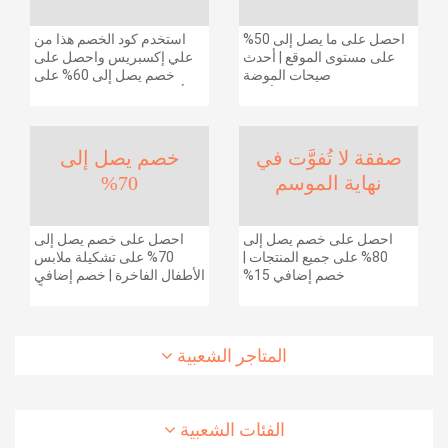
احصل على ما يصل إلى 50%
استخدم كود الخصم هذا من
على مستوى الموقع | أحدث
علي إكسبريس واحصل على
صيحات الموضة
خصم يصل إلى 60% على
والإكسسوارات والأحذية
أجهزة الكمبيوتر وملحقاتها |
وديكور المنزل والإلكترونيات
احصل على خصم إضافي
والبقالة وغيرها الكثير | ًالشحن
بقيمة 155 دولارًا أمريكيًا على
مجانا
الطلبات التي تزيد قيمتها عن
صفقة لا تُفوَّت في
خصم يصل إلى
1425 ريالًا سعوديًا | شحن مج
نهاية الموسم
70%
احصل على خصم يصل إلى
احصل على خصم يصل إلى
80% على جميع المنتجات |
70% على تشكيلة ملابس
خصم إضافي 15%
الأطفال الفاخرة | خصم إضافي
20% (يُطبّق الخصم تلقائياً)
المتاجر الشعبية
الفئات الشعبية