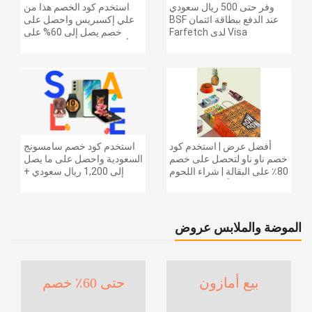
وفر حتى 500 ريال سعودي
استخدم كود الخصم هذا من
عند الدفع ببطاقة ائتمان BSF
علي إكسبريس واحصل على
Visa لدى Farfetch
خصم يصل إلى 60% على
أجهزة الكمبيوتر وملحقاتها |
احصل على خصم إضافي
بقيمة 155 دولارًا أمريكيًا على
الطلبات التي تزيد قيمتها عن
1425 ريالًا سعوديًا | شحن مج
أفضل عرض | استخدم كود
استخدم كود خصم سامسونج
خصم ناو ناو لتحصل على خصم
السعودية واحصل على ما يصل
80٪ على البقالة | شراء اللحوم
إلى 1,200 ريال سعودي +
والفواكه والأطعمة المجمدة
خصم إضافي 6% على سلسلة
والضروريات اليومية والمزيد |
جالاكسي S26 | ًالشحن مجانا
خصم إضافي 5٪ | أفضل عرض
الموضة والملابس عروض
بيع أمازون
حتى 60٪ خصم