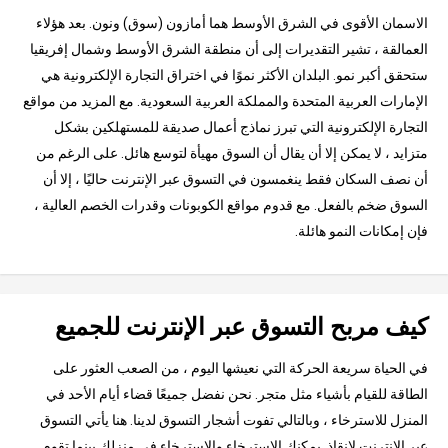
الاسمان الأقوى في الشرق الأوسط هما أمازون (سوق) ونون. بعد هؤلاء
العمالقة ، تشير التقديرات إلى أن منطقة الشرق الأوسط وشمال إفريقيا
ستحقق أكبر نمو. البلدان الأكثر نموًا في اختراق التجارة الإلكترونية هي
الإمارات العربية المتحدة والمملكة العربية السعودية. مع المزيد من مواقع
التجارة الإلكترونية التي تبرز نماذج أعمال صديقة للمستهلكين بشكل
متزايد ، لا يمكن إلا أن يقال أن السوق مهيأة لتوسع هائل. على الرغم من
أن نصف السكان فقط ينغمسون في التسوق عبر الإنترنت حاليًا ، إلا أن
السوق ضخم بالفعل. مع قدوم مواقع الكوبونات وقدرات الخصم العالية ،
فإن إمكانات النمو هائلة.
كيف مربح التسوق عبر الإنترنت للجميع
في الحياة سريعة الحركة التي نعيشها اليوم ، من الصعب العثور على
الطاقة للقيام بأشياء مثل متجر. نحن نفضل جميعًا قضاء أيام الأحد في
المنزل للاسترخاء ، وبالتالي تفوت أشجار التسوق لدينا. هنا يأتي التسوق
عبر الإنترنت لإنقاذ. يمكنك الاسترخاء والاسترخاء في منزلك بينما تقوم