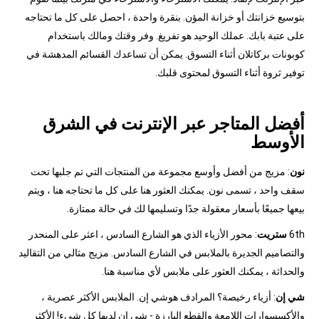
بتوسيع خزانتك أو خزانة المؤن. بنقرة واحدة ، احصل على كل ما تحتاجه
على عتبة بابك. عملك الوحيد هو تفريغ. وفر وقتك ومالك باستخدام
كوبونات بركاتلان أثناء التسوق. يمكن أن تساعدك القسائم المدهشة في
توفير ثروة أثناء التسوق لمحتوى قلبك.
أفضل المتاجر عبر الإنترنت في الشرق
الأوسط
نون
: مزيج من أفضل وأوسع مجموعة من المنتجات التي تم جلبها تحت
سقف واحد ، تسمى نون. يمكنك العثور هنا على كل ما تحتاجه هنا ، ويتم
بيعها جميعًا بأسعار معقولة جدًا وتسليمها لك في حالة ممتازة.
6th
ستريت
: محور الأزياء الذي هو الشارع السادس ، اعثر على المنحدر
والتصاميم الجديرة بالملابس في الشارع السادس. مزيج مثالي من التقاليد
والحداثة ، يمكنك العثور على ملابس لأي مناسبة هنا.
شي إن
: أزياء رخيصة؟ المرادف هوشي إن. الملابس الأكثر عصرية ،
والأكسسوارات اللامعة والقطع البارزة - شي إن لديها كل شيء! الأكثر