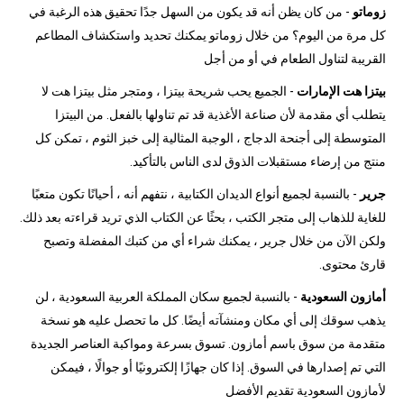
زوماتو
- من كان يظن أنه قد يكون من السهل جدًا تحقيق هذه الرغبة في
كل مرة من اليوم؟ من خلال زوماتو يمكنك تحديد واستكشاف المطاعم
القريبة لتناول الطعام في أو من أجل
بيتزا هت الإمارات
- الجميع يحب شريحة بيتزا ، ومتجر مثل بيتزا هت لا
يتطلب أي مقدمة لأن صناعة الأغذية قد تم تناولها بالفعل. من البيتزا
المتوسطة إلى أجنحة الدجاج ، الوجبة المثالية إلى خبز الثوم ، تمكن كل
منتج من إرضاء مستقبلات الذوق لدى الناس بالتأكيد.
جرير
- بالنسبة لجميع أنواع الديدان الكتابية ، نتفهم أنه ، أحيانًا تكون متعبًا
للغاية للذهاب إلى متجر الكتب ، بحثًا عن الكتاب الذي تريد قراءته بعد ذلك.
ولكن الآن من خلال جرير ، يمكنك شراء أي من كتبك المفضلة وتصبح
قارئ محتوى.
أمازون السعودية
- بالنسبة لجميع سكان المملكة العربية السعودية ، لن
يذهب سوقك إلى أي مكان ومنشآته أيضًا. كل ما تحصل عليه هو نسخة
متقدمة من سوق باسم أمازون. تسوق بسرعة ومواكبة العناصر الجديدة
التي تم إصدارها في السوق. إذا كان جهازًا إلكترونيًا أو جوالًا ، فيمكن
لأمازون السعودية تقديم الأفضل