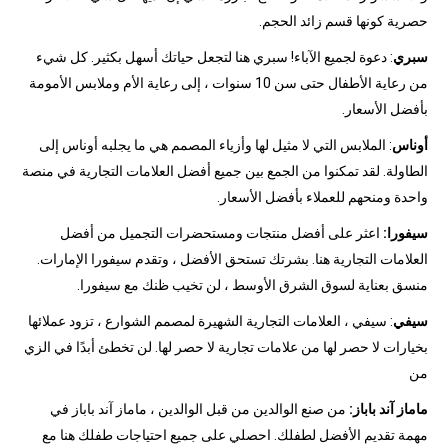
حصرية كونها قسم زائد الحجم.
سبري
: دعوة لجميع الآباء! سبري هنا لتجعل حياتك أسهل بكثير. كل شيء
من رعاية الأطفال حتى سن 10 سنوات ، إلى رعاية الأم وملابس الأمومة
بأفضل الأسعار.
أوناس
: الملابس التي لا مثيل لها وأزياء المصمم هي ما يجلبه أوناس إلى
الطاولة. لقد تمكنوا من الجمع بين جميع أفضل العلامات التجارية في منصة
واحدة ومنحهم للعملاء بأفضل الأسعار.
سيفورا:
اعثر على أفضل منتجات ومستحضرات التجميل من أفضل
العلامات التجارية هنا. بشرتك تستحق الأفضل ، وتقدم سيفورا الإمارات.
منسق بعناية لسوق الشرق الأوسط ، لن تخيب ظنك مع سيفورا.
سيفي
: سيفي ، العلامات التجارية الشهيرة لمصمم الشوارع ، تزود عملائها
بخيارات لا حصر لها من علامات تجارية لا حصر لها. لن تخطئ أبدًا في الزي
من
ماماز آند باباز:
من صنع الوالدين من قبل الوالدين ، ماماز آند باباز في
مهمة تقديم الأفضل لطفلك. احصلي على جميع احتياجات طفلك هنا مع