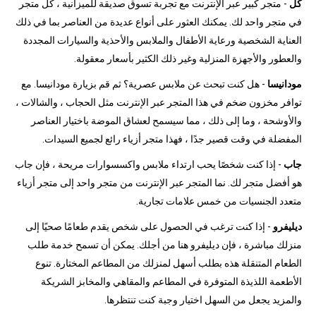
كل
- متجر كبير عبر الإنترنت مع تجربة تسوق صديقة للميزانية ، كل متجر
في متجر واحد لك. يمكنك العثور على أنواع عديدة من العناصر بما في ذلك
العناية الشخصية ورعاية الأطفال والملابس والأحذية والسيارات المجددة
والعطور والأجهزة المنزلية وغير ذلك الكثير بأسعار معقولة.
مودانيسا
- هل كنت تبحث عن ملابس عصرية؟ ثم قم بزيارة مودانيسا. مع
توافر مخزون ضخم في هذا المتجر عبر الإنترنت مثل الحجاب ، والشالات ،
والأوشحة ، وما إلى ذلك ، مما سيسمح لعشاق الموضة باختيار العناصر
المفضلة في وقت قصير جدًا ، فهذا متجر أزياء رائع لجميع السيدات.
جاب
- إذا كنت شخصًا يحب ارتداء ملابس واكسسوارات مريحة ، فإن جاب
هو أفضل متجر لك. نما المتجر عبر الإنترنت من متجر واحد إلى متجر أزياء
متعدد الجنسيات من خمس علامات تجارية.
ديليفرو
- إذا كنت ترغب في الحصول على شخص يقدم طعامًا صحيًا إلى
منزلك مباشرة ، فإن ديليفرو هنا من أجلك. يمكن أن تسمح خدمة طلب
الطعام المتنقلة هذه بطلب أسهل لمنزلك من المطاعم المختارة. تنوع
الأطعمة اللذيذة المتوفرة في المطاعم والمقاهي والمخابز الشريكة
والمزيد يجعل من السهل اختيار وجبة كنت تنتظرها.