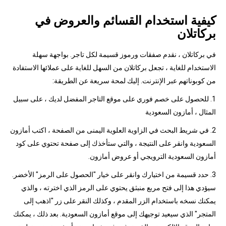
كيفية استخدام القسائم والعروض في
بركاتلان
في بركاتلان ، نقدم صفقات ورموز قسيمة لكل تاجر. بواجهة سهلة
الاستخدام للغاية ، تجعل بركاتلان من السهل للغاية على عملائها الاستفادة
من كوبوناتهم عبر الإنترنت. إليك لمحة سريعة عن الطريقة:
1. للحصول على خصم فوري على موقع التاجر المفضل لديك ، على سبيل
المثال ، أمازون السعودية
2. في شريط البحث في الزاوية العلوية اليمنى من الصفحة ، اكتب أمازون
السعودية وانقر على النتيجة ، والتي ستأخذك إلى صفحة تحتوي على كود
أمازون السعودية الترويجي أو عروض أمازون.
3. حدد قسيمة من اختيارك وانقر على خيار "الحصول على الرمز" الأخضر.
سيؤدي هذا إلى فتح مربع منبثق يحتوي على الرمز الذي اخترته ، والذي
يمكنك نسخه باستخدام الزر المقدم ، وكذلك النقر على زر "اذهب إلى
المتجر" الذي سيعيد توجيهك إلى موقع أمازون السعودية. بعد ذلك ، يمكنك