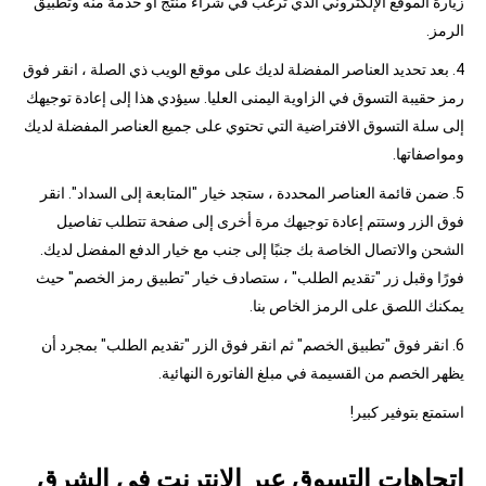
زيارة الموقع الإلكتروني الذي ترغب في شراء منتج أو خدمة منه وتطبيق
الرمز.
4. بعد تحديد العناصر المفضلة لديك على موقع الويب ذي الصلة ، انقر فوق
رمز حقيبة التسوق في الزاوية اليمنى العليا. سيؤدي هذا إلى إعادة توجيهك
إلى سلة التسوق الافتراضية التي تحتوي على جميع العناصر المفضلة لديك
ومواصفاتها.
5. ضمن قائمة العناصر المحددة ، ستجد خيار "المتابعة إلى السداد". انقر
فوق الزر وستتم إعادة توجيهك مرة أخرى إلى صفحة تتطلب تفاصيل
الشحن والاتصال الخاصة بك جنبًا إلى جنب مع خيار الدفع المفضل لديك.
فورًا وقبل زر "تقديم الطلب" ، ستصادف خيار "تطبيق رمز الخصم" حيث
يمكنك اللصق على الرمز الخاص بنا.
6. انقر فوق "تطبيق الخصم" ثم انقر فوق الزر "تقديم الطلب" بمجرد أن
يظهر الخصم من القسيمة في مبلغ الفاتورة النهائية.
استمتع بتوفير كبير!
اتجاهات التسوق عبر الإنترنت في الشرق