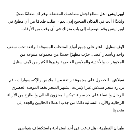
اوبر ايتس
- هل تتطلع لجعل مطاعمك المفضلة توفر لك طعامًا صحيًا
ولذيذًا؟ أنت في المكان الصحيح إذن. نعم ، اطلب طعامًا من أي مطبخ في
اوبر ايتس وقم بتوصيله إلى باب منزلك في أي وقت من الأوقات.
لايف ستايل
- اعثر على جميع أنواع المنتجات المسوقة الرائعة تحت سقف
واحد وبأسعار أفضل. جرّب مظهرًا جديدًا من مجموعة متنوعة من
المجوهرات والأحذية والملابس العصرية وغيرها الكثير من لايف ستايل.
سبلاش
- للحصول على مجموعة رائعة من الملابس والإكسسوارات ، قم
بزيارة متجر سبلاش عبر الإنترنت. يشتهر المتجر بخط الموضة الحصري
للرجال والنساء على حد سواء. تمكن المخزون الحالي والطازج من الأزياء
الرجالية والأزياء النسائية دائمًا من جذب العملاء الحاليين والجدد إلى
متجرها.
طيران القطرية
- هل ترغب في أخذ استراحة واستكشاف شواطئ