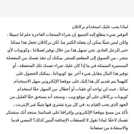
لماذا يجب عليك استخدام بركاتلان
التوفير شيء يتطلع إليه الجميع. إن شراء المنتجات الفاخرة حلم لنا جميعًا ،
ولكن ليس شيئًا يمكن أن يفعله الكثير منا. لكن بركاتلان تجعل هذا ممكنا
حتى للرجل العادي. نحن نسهل هذا من خلال توفير لعملائنا ، وكوبونات لأي
متجر ، من التسوق إلى المطعم للسفر. يمكنك أن تنقذ نفسك من المعضلة
المستمرة المتمثلة في ما إذا كان عليك شراء نفسك تلك المحفظة ، أو
توفير هذا المال مقابل شيء آخر. مع كوبوناتنا ، يمكنك الحصول على
كليهما! يتم تقديم كل هذا إليك على موقعنا الإلكتروني سهل الاستخدام
تمامًا ، حيث لن تواجه أي عقبات أو أعطال. من السهل حقًا استخدام
كوبونات بركاتلان على أي موقع ويب ، وستجد أنه يستحق حقًا القليل من
الجهد الذي يجب القيام به. في كل مرة تشتري فيها شيئًا عبر الإنترنت ،
تأكد من مسح موقعنا الإلكتروني وإغراقنا على قسائمنا. ستجد أنك ستشكر
نفسك لاحقًا. لماذا نقول لا للصفقات الإضافية أليس كذلك؟ المضي قدما
والاستفادة من صفقاتنا.