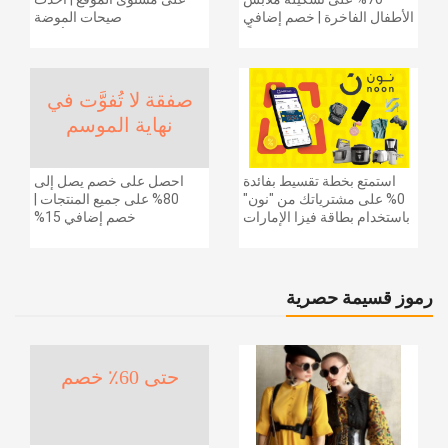
الأطفال الفاخرة | خصم إضافي
صيحات الموضة
20% (يُطبّق الخصم تلقائياً)
والإكسسوارات والأحذية
وديكور المنزل والإلكترونيات
والبقالة وغيرها الكثير | ًالشحن
مجانا
صفقة لا تُفوَّت في
نهاية الموسم
استمتع بخطة تقسيط بفائدة
احصل على خصم يصل إلى
0% على مشترياتك من "نون"
80% على جميع المنتجات |
باستخدام بطاقة فيزا الإمارات
خصم إضافي 15%
دبي الوطني.
رموز قسيمة حصرية
حتى 60٪ خصم