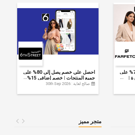
احصل على خصم يصل إلى 70% على
احصل على خصم يصل إلى 80% على
ة |
جميع المنتجات | خصم إضافي 15%
 الخصم
صالح لغاية : 30th Sep 2026
متجر مميز