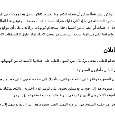
ا ، ولكن ليس شيئًا يمكن أن يفعله الكثير منا. لكن بركاتلان تجعل هذا ممكنا حتى ل
رة المتمثلة في ما إذا كان عليك شراء نفسك تلك المحفظة ، أو توفير هذا المال 
جه أي عقبات أو أعطال. من السهل حقًا استخدام كوبونات بركاتلان على أي موقع وي
ي وإغراقنا على قسائمنا. ستجد أنك ستشكر نفسك لاحقًا. لماذا نقول لا للصفقات ال
تلان
م للغاية ، تجعل بركاتلان من السهل للغاية على عملائها الاستفادة من كوبوناتهم
 سيؤدي هذا إلى فتح مربع منبثق يحتوي على الرمز الذي اخترته ، والذي يمكنك نس
الموقع الإلكتروني الذي ترغب في شراء منتج أو خدمة منه وتطبيق الرمز.
وق رمز حقيبة التسوق في الزاوية اليمنى العليا. سيؤدي هذا إلى إعادة توجيهك إلى