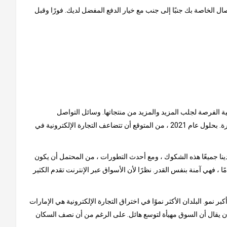
ل الخاصة بك جنبًا إلى جنب مع خيار الدفع المفضل لديك. فورًا وقبل
نية الفرصة لجلب المزيد والمزيد من منتجاتها. وسائل التواصل
الاجتماعي هي سبب كبير للنمو الذي شهدته هذه السوق حتى الآن. يتم إلهام المستهلكين من خلال المنشورات عبر الإنترنت ، حيث يتصدر الفيس بوكا الصدارة. بحلول عام 2021 ، من المتوقع أن تتضاعف التجارة الإلكترونية في
ينا جميعًا هذه الشكوك ، ومع أحدث التطورات ، من المحتمل أن يكون
ًا ، فهي آمنة بنفس القدر. نظرًا لأن الأسواق عبر الإنترنت تقدم الكثير
و. البلدان الأكثر نموًا في اختراق التجارة الإلكترونية هي الإمارات
لا أن يقال أن السوق مهيأة لتوسع هائل. على الرغم من أن نصف السكان