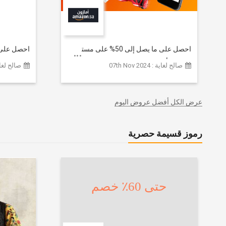
احصل على ما يصل إلى 50% على مستوى
الموقع | أحدث صيحات الموضة
تشكيلة ملا
صالح لغاية : 07th Nov 2024
صالح لغاية :  2026
والإكسسوارات والأحذية وديكور المنزل
إضافي 20% (يُطبّق الخصم تلقائياً)
والإلكترونيات والبقالة وغيرها الكثير | ًالشحن
مجانا
عرض الكل أفضل عروض اليوم
رموز قسيمة حصرية
حتى 60٪ خصم