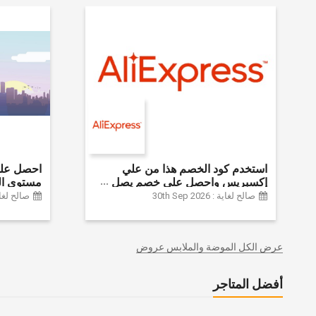
استخدم كود الخصم هذا من علي
إكسبريس واحصل على خصم يصل
مستوى ال
إلى 60% على أجهزة الكمبيوتر
الموضة وا
صالح لغاية : 30th Sep 2026
صالح لغاية :  2024
وملحقاتها | احصل على خصم إضافي
وديكور الم
بقيمة 155 دولارًا أمريكيًا على الطلبات
وغيرها الك
التي تزيد قيمتها عن 1425 ريالًا سعوديًا
عرض الكل الموضة والملابس عروض
| شحن مج
أفضل المتاجر