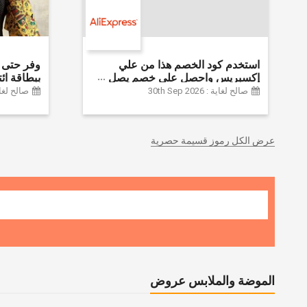
استخدم كود الخصم هذا من علي
إكسبريس واحصل على خصم يصل
إلى 60% على أجهزة الكمبيوتر
Farfetch
صالح لغاية : 30th Sep 2026
صالح لغاية :  2026
وملحقاتها | احصل على خصم إضافي
بقيمة 155 دولارًا أمريكيًا على الطلبات
التي تزيد قيمتها عن 1425 ريالًا سعوديًا
عرض الكل رموز قسيمة حصرية
| شحن مج
الموضة والملابس عروض