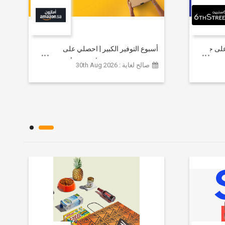
خصم يصل إلى 80% على جميع
أسبوع التوفير الكبير | احصلي على
مستلزمات التجميل الأساسية بأسعار تبدأ
صالح لغاية : 30th Aug 2026
من 79 ريالاً سعودياً.