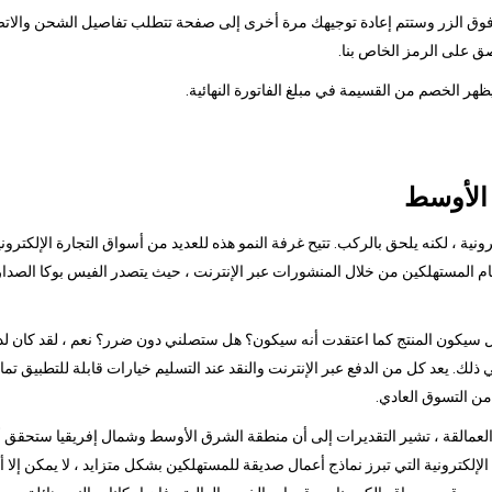
قر فوق الزر وستتم إعادة توجيهك مرة أخرى إلى صفحة تتطلب تفاصيل الشحن والاتصا
ق على الرمز الخاص بنا.
 الأوسط
ونية ، لكنه يلحق بالركب. تتيح غرفة النمو هذه للعديد من أسواق التجارة الإلكترو
 هل سيكون المنتج كما اعتقدت أنه سيكون؟ هل ستصلني دون ضرر؟ نعم ، لقد كان لد
في ذلك. يعد كل من الدفع عبر الإنترنت والنقد عند التسليم خيارات قابلة للتطبيق تمام
من التسوق العادي.
مالقة ، تشير التقديرات إلى أن منطقة الشرق الأوسط وشمال إفريقيا ستحقق أكبر نم
ة الإلكترونية التي تبرز نماذج أعمال صديقة للمستهلكين بشكل متزايد ، لا يمكن إ