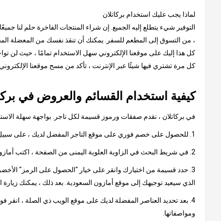
لماذا يجب عليك استخدام بركاتلان
التوفير شيء يتطلع إليه الجميع. إن شراء المنتجات الفاخرة حلم لنا جميعً
، من التسوق إلى المطعم للسفر. يمكنك أن تنقذ نفسك من المعضلة المستم
كل هذا إليك على موقعنا الإلكتروني سهل الاستخدام تمامًا ، حيث لن توا
كل مرة تشتري فيها شيئًا عبر الإنترنت ، تأكد من مسح موقعنا الإلكترون
كيفية استخدام القسائم والعروض في بركا
في بركاتلان ، نقدم صفقات ورموز قسيمة لكل تاجر. بواجهة سهلة الاستخدا
1. للحصول على خصم فوري على موقع التاجر المفضل لديك ، على سبيل المثال ، أمازون السعودية
2. في شريط البحث في الزاوية العلوية اليمنى من الصفحة ، اكتب أمازون السعودية وانقر على النتيجة ، والتي ستأخذك إلى صفحة تحتوي على كود أمازون السعودية الترويجي أو عروض أمازون.
3. حدد قسيمة من اختيارك وانقر على خيار "الحصول على الرمز" الأخضر.
الذي سيعيد توجيهك إلى موقع أمازون السعودية. بعد ذلك ، يمكنك زيارة 
4. بعد تحديد العناصر المفضلة لديك على موقع الويب ذي الصلة ، انقر ف
ومواصفاتها.