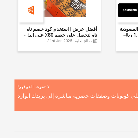
لسعودية
أفضل عرض | استخدم كود خصم ناو
واحصل على ما يصل إلى 1,200 ريال
ناو لتحصل على خصم 80٪ على البقالة
ضافي 6% على
| شراء اللحوم والفواكه والأطعمة
صالح لغاية : 31st Jan 2025
المجمدة والضروريات اليومية والمزيد |
خصم إضافي 5٪ | أفضل عرض
لا تفوت التوفير!
ى كوبونات وصفقات حصرية مباشرة إلى بريدك الوارد