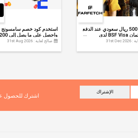
وفر حتى 500 ريال سعودي عند الدفع
استخدم كود خصم سامسونج ا
ببطاقة ائتمان BSF Visa لدى
سعودي + خصم إ
31st Dec
صالح لغاية : 31st Aug 2026
سلسلة جالاكسي S26 | ًالشحن مجانا
الإشتراك
اشترك للحصول عل