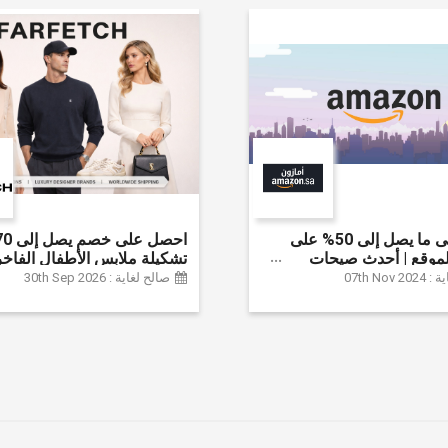
احصل على ما يصل إلى 50% على
موقع | أحدث صيحات
تشكيلة ملابس الأطفال الفاخر
لإكسسوارات والأحذية
خصم إضافي 20% (يُطبّق
07th Nov
صالح لغاية : 30th Sep 2026
نزل والإلكترونيات والبقالة
تلقائياً)
ثير | ًالشحن مجانا