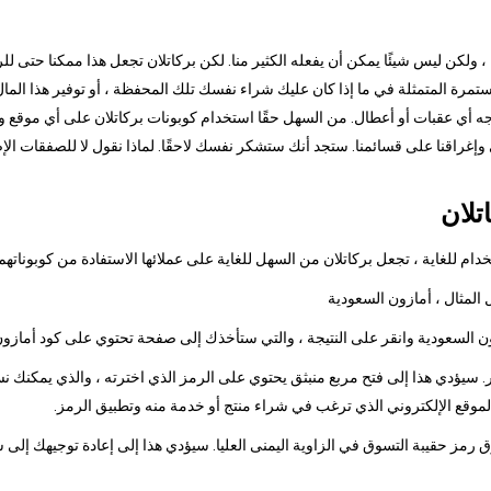
ا ، ولكن ليس شيئًا يمكن أن يفعله الكثير منا. لكن بركاتلان تجعل هذا ممكنا حتى ل
رة المتمثلة في ما إذا كان عليك شراء نفسك تلك المحفظة ، أو توفير هذا المال 
جه أي عقبات أو أعطال. من السهل حقًا استخدام كوبونات بركاتلان على أي موقع وي
ي وإغراقنا على قسائمنا. ستجد أنك ستشكر نفسك لاحقًا. لماذا نقول لا للصفقات ال
تلان
م للغاية ، تجعل بركاتلان من السهل للغاية على عملائها الاستفادة من كوبوناتهم
 سيؤدي هذا إلى فتح مربع منبثق يحتوي على الرمز الذي اخترته ، والذي يمكنك نس
الموقع الإلكتروني الذي ترغب في شراء منتج أو خدمة منه وتطبيق الرمز.
وق رمز حقيبة التسوق في الزاوية اليمنى العليا. سيؤدي هذا إلى إعادة توجيهك إلى