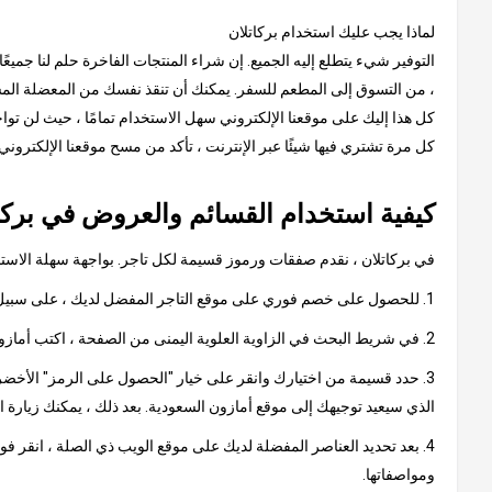
لماذا يجب عليك استخدام بركاتلان
التوفير شيء يتطلع إليه الجميع. إن شراء المنتجات الفاخرة حلم لنا جميعً
، من التسوق إلى المطعم للسفر. يمكنك أن تنقذ نفسك من المعضلة المستم
كل هذا إليك على موقعنا الإلكتروني سهل الاستخدام تمامًا ، حيث لن توا
كل مرة تشتري فيها شيئًا عبر الإنترنت ، تأكد من مسح موقعنا الإلكترون
كيفية استخدام القسائم والعروض في بركا
في بركاتلان ، نقدم صفقات ورموز قسيمة لكل تاجر. بواجهة سهلة الاستخدا
1. للحصول على خصم فوري على موقع التاجر المفضل لديك ، على سبيل المثال ، أمازون السعودية
2. في شريط البحث في الزاوية العلوية اليمنى من الصفحة ، اكتب أمازون السعودية وانقر على النتيجة ، والتي ستأخذك إلى صفحة تحتوي على كود أمازون السعودية الترويجي أو عروض أمازون.
3. حدد قسيمة من اختيارك وانقر على خيار "الحصول على الرمز" الأخضر.
الذي سيعيد توجيهك إلى موقع أمازون السعودية. بعد ذلك ، يمكنك زيارة 
4. بعد تحديد العناصر المفضلة لديك على موقع الويب ذي الصلة ، انقر ف
ومواصفاتها.