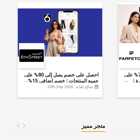
احصل على خصم يصل إلى 70% على
احصل على خصم يصل إلى 80% على
ة |
جميع المنتجات | خصم إضافي 15%
 الخصم
صالح لغاية : 30th Sep 2026
متجر مميز