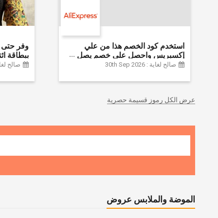
استخدم كود الخصم هذا من علي
إكسبريس واحصل على خصم يصل
إلى 60% على أجهزة الكمبيوتر
Farfetch
صالح لغاية : 30th Sep 2026
صالح لغاية :  2026
وملحقاتها | احصل على خصم إضافي
بقيمة 155 دولارًا أمريكيًا على الطلبات
التي تزيد قيمتها عن 1425 ريالًا سعوديًا
عرض الكل رموز قسيمة حصرية
| شحن مج
الموضة والملابس عروض