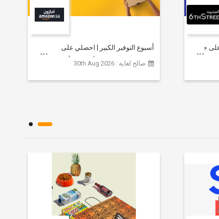
خصم يصل إلى 80% على جميع
أسبوع التوفير الكبير | احصلي على
مستلزمات التجميل الأساسية بأسعار تبدأ
صالح لغاية : 30th Aug 2026
من 79 ريالاً سعودياً.