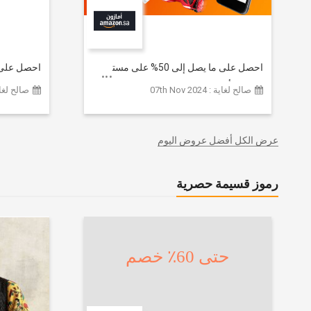
احصل على ما يصل إلى 50% على مستوى
الموقع | أحدث صيحات الموضة
تشكيلة ملا
صالح لغاية : 07th Nov 2024
صالح لغاية :  2026
والإكسسوارات والأحذية وديكور المنزل
إضافي 20% (يُطبّق الخصم تلقائياً)
والإلكترونيات والبقالة وغيرها الكثير | ًالشحن
مجانا
عرض الكل أفضل عروض اليوم
رموز قسيمة حصرية
حتى 60٪ خصم