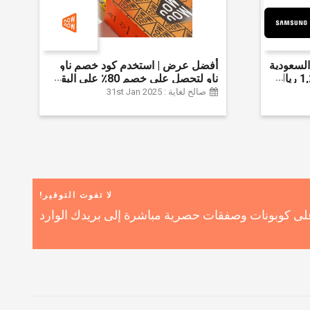
لسعودية
أفضل عرض | استخدم كود خصم ناو
واحصل على ما يصل إلى 1,200 ريال
ناو لتحصل على خصم 80٪ على البقالة
ضافي 6% على
| شراء اللحوم والفواكه والأطعمة
صالح لغاية : 31st Jan 2025
المجمدة والضروريات اليومية والمزيد |
خصم إضافي 5٪ | أفضل عرض
لا تفوت التوفير!
ى كوبونات وصفقات حصرية مباشرة إلى بريدك الوارد