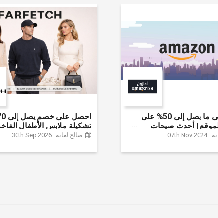
احصل على ما يصل إلى 50% على
موقع | أحدث صيحات
تشكيلة ملابس الأطفال الفاخر
لإكسسوارات والأحذية
خصم إضافي 20% (يُطبّق
07th Nov
صالح لغاية : 30th Sep 2026
نزل والإلكترونيات والبقالة
تلقائياً)
ثير | ًالشحن مجانا