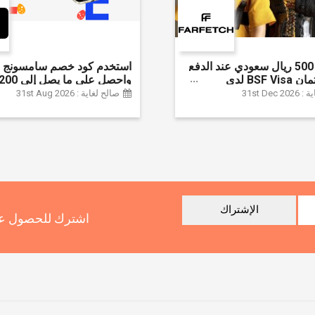
وفر حتى 500 ريال سعودي عند الدفع
استخدم كود خصم سامسونج ا
ببطاقة ائتمان BSF Visa لدى
سعودي + خصم إ
31st Dec
صالح لغاية : 31st Aug 2026
سلسلة جالاكسي S26 | ًالشحن مجانا
الإشتراك
اشترك للحصول عل