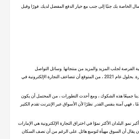
ل الخاصة بك جنبًا إلى جنب مع خيار الدفع المفضل لديك. فورًا وقبل
نية الفرصة لجلب المزيد والمزيد من منتجاتها. وسائل التواصل
الاجتماعي هي سبب كبير للنمو الذي شهدته هذه السوق حتى الآن. يتم إلهام المستهلكين من خلال المنشورات عبر الإنترنت ، حيث يتصدر الفيس بوكا الصدارة. بحلول عام 2021 ، من المتوقع أن تتضاعف التجارة الإلكترونية في
ينا جميعًا هذه الشكوك ، ومع أحدث التطورات ، من المحتمل أن يكون
ًا ، فهي آمنة بنفس القدر. نظرًا لأن الأسواق عبر الإنترنت تقدم الكثير
و. البلدان الأكثر نموًا في اختراق التجارة الإلكترونية هي الإمارات
لا أن يقال أن السوق مهيأة لتوسع هائل. على الرغم من أن نصف السكان