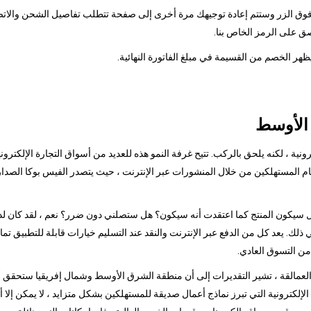
قر فوق الزر وستتم إعادة توجيهك مرة أخرى إلى صفحة تتطلب تفاصيل الشحن والاتصا
ق على الرمز الخاص بنا.
 الأوسط
ونية ، لكنه يلحق بالركب. تتيح غرفة النمو هذه للعديد من أسواق التجارة الإلكترو
 هل سيكون المنتج كما اعتقدت أنه سيكون؟ هل ستصلني دون ضرر؟ نعم ، لقد كان لد
في ذلك. يعد كل من الدفع عبر الإنترنت والنقد عند التسليم خيارات قابلة للتطبيق تمام
من التسوق العادي.
مالقة ، تشير التقديرات إلى أن منطقة الشرق الأوسط وشمال إفريقيا ستحقق أكبر نم
ة الإلكترونية التي تبرز نماذج أعمال صديقة للمستهلكين بشكل متزايد ، لا يمكن إ