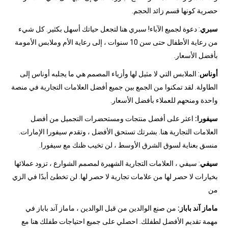
حصرية كونها قسم زائد الحجم.
سبري
: دعوة لجميع الآباء! سبري هنا لتجعل حياتك أسهل بكثير. كل شيء
من رعاية الأطفال حتى سن 10 سنوات ، إلى رعاية الأم وملابس الأمومة
بأفضل الأسعار.
أوناس
: الملابس التي لا مثيل لها وأزياء المصمم هي ما يجلبه أوناس إلى
الطاولة. لقد تمكنوا من الجمع بين جميع أفضل العلامات التجارية في منصة
واحدة ومنحهم للعملاء بأفضل الأسعار.
سيفورا:
اعثر على أفضل منتجات ومستحضرات التجميل من أفضل
العلامات التجارية هنا. بشرتك تستحق الأفضل ، وتقدم سيفورا الإمارات.
منسق بعناية لسوق الشرق الأوسط ، لن تخيب ظنك مع سيفورا.
سيفي
: سيفي ، العلامات التجارية الشهيرة لمصمم الشوارع ، تزود عملائها
بخيارات لا حصر لها من علامات تجارية لا حصر لها. لن تخطئ أبدًا في الزي
من
ماماز آند باباز:
من صنع الوالدين من قبل الوالدين ، ماماز آند باباز في
مهمة تقديم الأفضل لطفلك. احصلي على جميع احتياجات طفلك هنا مع