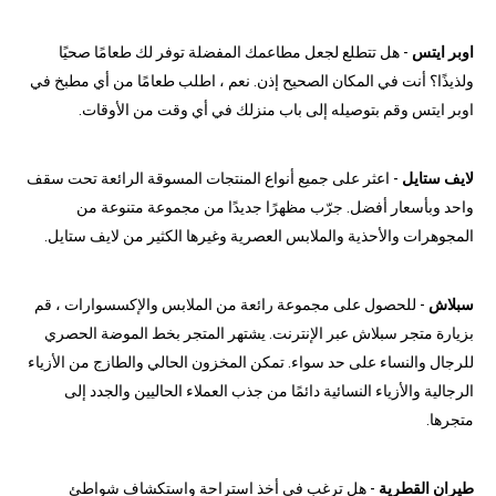
اوبر ايتس
- هل تتطلع لجعل مطاعمك المفضلة توفر لك طعامًا صحيًا
ولذيذًا؟ أنت في المكان الصحيح إذن. نعم ، اطلب طعامًا من أي مطبخ في
اوبر ايتس وقم بتوصيله إلى باب منزلك في أي وقت من الأوقات.
لايف ستايل
- اعثر على جميع أنواع المنتجات المسوقة الرائعة تحت سقف
واحد وبأسعار أفضل. جرّب مظهرًا جديدًا من مجموعة متنوعة من
المجوهرات والأحذية والملابس العصرية وغيرها الكثير من لايف ستايل.
سبلاش
- للحصول على مجموعة رائعة من الملابس والإكسسوارات ، قم
بزيارة متجر سبلاش عبر الإنترنت. يشتهر المتجر بخط الموضة الحصري
للرجال والنساء على حد سواء. تمكن المخزون الحالي والطازج من الأزياء
الرجالية والأزياء النسائية دائمًا من جذب العملاء الحاليين والجدد إلى
متجرها.
طيران القطرية
- هل ترغب في أخذ استراحة واستكشاف شواطئ