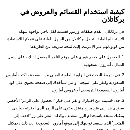
كيفية استخدام القسائم والعروض في
بركاتلان
في بركاتلان ، نقدم صفقات ورموز قسيمة لكل تاجر. بواجهة سهلة
الاستخدام للغاية ، تجعل بركاتلان من السهل للغاية على عملائها الاستفادة
من كوبوناتهم عبر الإنترنت. إليك لمحة سريعة عن الطريقة:
1. للحصول على خصم فوري على موقع التاجر المفضل لديك ، على سبيل
المثال ، أمازون السعودية
2. في شريط البحث في الزاوية العلوية اليمنى من الصفحة ، اكتب أمازون
السعودية وانقر على النتيجة ، والتي ستأخذك إلى صفحة تحتوي على كود
أمازون السعودية الترويجي أو عروض أمازون.
3. حدد قسيمة من اختيارك وانقر على خيار "الحصول على الرمز" الأخضر.
سيؤدي هذا إلى فتح مربع منبثق يحتوي على الرمز الذي اخترته ، والذي
يمكنك نسخه باستخدام الزر المقدم ، وكذلك النقر على زر "اذهب إلى
المتجر" الذي سيعيد توجيهك إلى موقع أمازون السعودية. بعد ذلك ، يمكنك