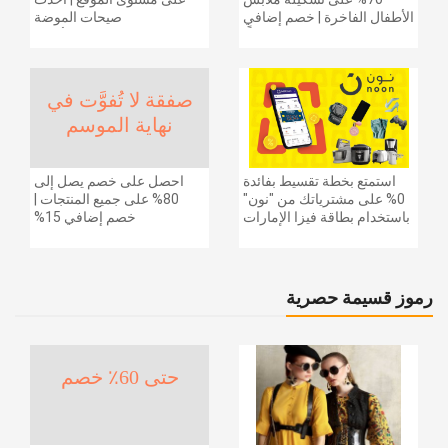
الأطفال الفاخرة | خصم إضافي
صيحات الموضة
20% (يُطبّق الخصم تلقائياً)
والإكسسوارات والأحذية
وديكور المنزل والإلكترونيات
والبقالة وغيرها الكثير | ًالشحن
مجانا
صفقة لا تُفوَّت في
نهاية الموسم
استمتع بخطة تقسيط بفائدة
احصل على خصم يصل إلى
0% على مشترياتك من "نون"
80% على جميع المنتجات |
باستخدام بطاقة فيزا الإمارات
خصم إضافي 15%
دبي الوطني.
رموز قسيمة حصرية
حتى 60٪ خصم