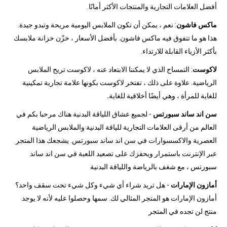
أفضل العلامات التجارية والمنتجات الأكثر أمانًا.
ماكس فاشون
: نعم ، يمكن أن تكون الملابس اليومية مريحة وتبدو جيدة.
هذا هو ما تتفوق فيه ماكس فاشون. بأفضل الأسعار ، خزّن خزانة ملابسك
بأكثر الأزياء القابلة للارتداء.
لاكوست
: التمساح الذي لا يمكننا الابتعاد عنه ، لاكوست تريح الملابس
الرياضية. علاوة على ذلك ، تفتخر لاكوست بكونها علامة تجارية تمكينية
للغاية للمرأة ، وهي أيضًا أخلاقية للغاية
.
سن اند ساند سبورتس
- لجميع عشاق اللياقة البدنية هناك مرحبا بكم في
العالم من أرقى العلامات التجارية للياقة البدنية والملابس الرياضية
العصرية والاكسسوارات في سن اند ساند سبورتس. يشجعك هذا المتجر
عبر الإنترنت باستمرار ويحفزك على تصعيد اللعبة في سن اند ساند
سبورتس ، مع شغف بالرياضة واللياقة البدنية
أمازون الإمارات
- هل تريد شراء أي شيء وكل شيء تحت سقف واحد؟
أمازون الإمارات هو المتجر المثالي لك. سمها وحصلوا عليه لأنه لا يوجد
منتج لن تجده في المتجر