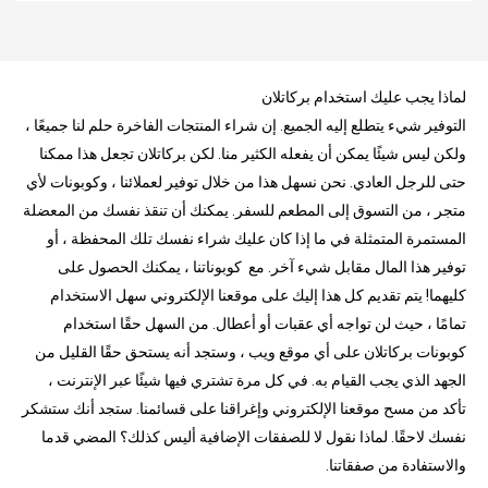
لماذا يجب عليك استخدام بركاتلان
التوفير شيء يتطلع إليه الجميع. إن شراء المنتجات الفاخرة حلم لنا جميعًا ،
ولكن ليس شيئًا يمكن أن يفعله الكثير منا. لكن بركاتلان تجعل هذا ممكنا
حتى للرجل العادي. نحن نسهل هذا من خلال توفير لعملائنا ، وكوبونات لأي
متجر ، من التسوق إلى المطعم للسفر. يمكنك أن تنقذ نفسك من المعضلة
المستمرة المتمثلة في ما إذا كان عليك شراء نفسك تلك المحفظة ، أو
توفير هذا المال مقابل شيء آخر. مع كوبوناتنا ، يمكنك الحصول على
كليهما! يتم تقديم كل هذا إليك على موقعنا الإلكتروني سهل الاستخدام
تمامًا ، حيث لن تواجه أي عقبات أو أعطال. من السهل حقًا استخدام
كوبونات بركاتلان على أي موقع ويب ، وستجد أنه يستحق حقًا القليل من
الجهد الذي يجب القيام به. في كل مرة تشتري فيها شيئًا عبر الإنترنت ،
تأكد من مسح موقعنا الإلكتروني وإغراقنا على قسائمنا. ستجد أنك ستشكر
نفسك لاحقًا. لماذا نقول لا للصفقات الإضافية أليس كذلك؟ المضي قدما
والاستفادة من صفقاتنا.