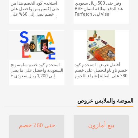
وفر حتى 500 ريال سعودي
استخدم كود الخصم هذا من
عند الدفع ببطاقة ائتمان BSF
علي إكسبريس واحصل على
Visa لدى Farfetch
خصم يصل إلى 60% على
أجهزة الكمبيوتر وملحقاتها |
احصل على خصم إضافي
بقيمة 155 دولارًا أمريكيًا على
الطلبات التي تزيد قيمتها عن
1425 ريالًا سعوديًا | شحن مج
أفضل عرض | استخدم كود
استخدم كود خصم سامسونج
خصم ناو ناو لتحصل على خصم
السعودية واحصل على ما يصل
80٪ على البقالة | شراء اللحوم
إلى 1,200 ريال سعودي +
والفواكه والأطعمة المجمدة
خصم إضافي 6% على سلسلة
والضروريات اليومية والمزيد |
جالاكسي S26 | ًالشحن مجانا
خصم إضافي 5٪ | أفضل عرض
الموضة والملابس عروض
بيع أمازون
حتى 60٪ خصم