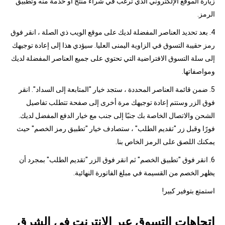
زيارة الموقع الإلكتروني الذي ترغب في شراء منتج أو خدمة منه وتطبيق
الرمز.
4. بعد تحديد العناصر المفضلة لديك على موقع الويب ذي الصلة ، انقر فوق
رمز حقيبة التسوق في الزاوية اليمنى العليا. سيؤدي هذا إلى إعادة توجيهك
إلى سلة التسوق الافتراضية التي تحتوي على جميع العناصر المفضلة لديك
ومواصفاتها.
5. ضمن قائمة العناصر المحددة ، ستجد خيار "المتابعة إلى السداد". انقر
فوق الزر وستتم إعادة توجيهك مرة أخرى إلى صفحة تتطلب تفاصيل
الشحن والاتصال الخاصة بك جنبًا إلى جنب مع خيار الدفع المفضل لديك.
فورًا وقبل زر "تقديم الطلب" ، ستصادف خيار "تطبيق رمز الخصم" حيث
يمكنك اللصق على الرمز الخاص بنا.
6. انقر فوق "تطبيق الخصم" ثم انقر فوق الزر "تقديم الطلب" بمجرد أن
يظهر الخصم من القسيمة في مبلغ الفاتورة النهائية.
استمتع بتوفير كبير!
اتجاهات التسوق عبر الإنترنت في الشرق