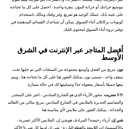
بتوسيع خزانتك أو خزانة المؤن. بنقرة واحدة ، احصل على كل ما تحتاجه
على عتبة بابك. عملك الوحيد هو تفريغ. وفر وقتك ومالك باستخدام
كوبونات بركاتلان أثناء التسوق. يمكن أن تساعدك القسائم المدهشة في
توفير ثروة أثناء التسوق لمحتوى قلبك.
أفضل المتاجر عبر الإنترنت في الشرق
الأوسط
نون
: مزيج من أفضل وأوسع مجموعة من المنتجات التي تم جلبها تحت
سقف واحد ، تسمى نون. يمكنك العثور هنا على كل ما تحتاجه هنا ، ويتم
بيعها جميعًا بأسعار معقولة جدًا وتسليمها لك في حالة ممتازة.
6th
ستريت
: محور الأزياء الذي هو الشارع السادس ، اعثر على المنحدر
والتصاميم الجديرة بالملابس في الشارع السادس. مزيج مثالي من التقاليد
والحداثة ، يمكنك العثور على ملابس لأي مناسبة هنا.
شي إن
: أزياء رخيصة؟ المرادف هوشي إن. الملابس الأكثر عصرية ،
والأكسسوارات اللامعة والقطع البارزة - شي إن لديها كل شيء! الأكثر