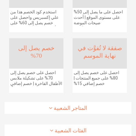
احصل على ما يصل إلى 50%
استخدم كود الخصم هذا من
على مستوى الموقع | أحدث
علي إكسبريس واحصل على
صيحات الموضة
خصم يصل إلى 60% على
والإكسسوارات والأحذية
أجهزة الكمبيوتر وملحقاتها |
وديكور المنزل والإلكترونيات
احصل على خصم إضافي
والبقالة وغيرها الكثير | ًالشحن
بقيمة 155 دولارًا أمريكيًا على
مجانا
الطلبات التي تزيد قيمتها عن
صفقة لا تُفوَّت في
خصم يصل إلى
1425 ريالًا سعوديًا | شحن مج
نهاية الموسم
70%
احصل على خصم يصل إلى
احصل على خصم يصل إلى
80% على جميع المنتجات |
70% على تشكيلة ملابس
خصم إضافي 15%
الأطفال الفاخرة | خصم إضافي
20% (يُطبّق الخصم تلقائياً)
المتاجر الشعبية
الفئات الشعبية