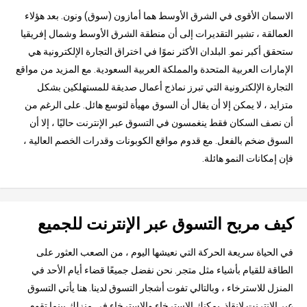
الاسمان الأقوى في الشرق الأوسط هما أمازون (سوق) ونون. بعد هؤلاء
العمالقة ، تشير التقديرات إلى أن منطقة الشرق الأوسط وشمال إفريقيا
ستحقق أكبر نمو. البلدان الأكثر نموًا في اختراق التجارة الإلكترونية هي
الإمارات العربية المتحدة والمملكة العربية السعودية. مع المزيد من مواقع
التجارة الإلكترونية التي تبرز نماذج أعمال صديقة للمستهلكين بشكل
متزايد ، لا يمكن إلا أن يقال أن السوق مهيأة لتوسع هائل. على الرغم من
أن نصف السكان فقط ينغمسون في التسوق عبر الإنترنت حاليًا ، إلا أن
السوق ضخم بالفعل. مع قدوم مواقع الكوبونات وقدرات الخصم العالية ،
فإن إمكانات النمو هائلة.
كيف مربح التسوق عبر الإنترنت للجميع
في الحياة سريعة الحركة التي نعيشها اليوم ، من الصعب العثور على
الطاقة للقيام بأشياء مثل متجر. نحن نفضل جميعًا قضاء أيام الأحد في
المنزل للاسترخاء ، وبالتالي تفوت أشجار التسوق لدينا. هنا يأتي التسوق
عبر الإنترنت لإنقاذ. يمكنك الاسترخاء والاسترخاء في منزلك بينما تقوم