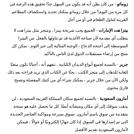
زوماتو
- من كان يظن أنه قد يكون من السهل جدًا تحقيق هذه الرغبة في
كل مرة من اليوم؟ من خلال زوماتو يمكنك تحديد واستكشاف المطاعم
القريبة لتناول الطعام في أو من أجل
بيتزا هت الإمارات
- الجميع يحب شريحة بيتزا ، ومتجر مثل بيتزا هت لا
يتطلب أي مقدمة لأن صناعة الأغذية قد تم تناولها بالفعل. من البيتزا
المتوسطة إلى أجنحة الدجاج ، الوجبة المثالية إلى خبز الثوم ، تمكن كل
منتج من إرضاء مستقبلات الذوق لدى الناس بالتأكيد.
جرير
- بالنسبة لجميع أنواع الديدان الكتابية ، نتفهم أنه ، أحيانًا تكون متعبًا
للغاية للذهاب إلى متجر الكتب ، بحثًا عن الكتاب الذي تريد قراءته بعد ذلك.
ولكن الآن من خلال جرير ، يمكنك شراء أي من كتبك المفضلة وتصبح
قارئ محتوى.
أمازون السعودية
- بالنسبة لجميع سكان المملكة العربية السعودية ، لن
يذهب سوقك إلى أي مكان ومنشآته أيضًا. كل ما تحصل عليه هو نسخة
متقدمة من سوق باسم أمازون. تسوق بسرعة ومواكبة العناصر الجديدة
التي تم إصدارها في السوق. إذا كان جهازًا إلكترونيًا أو جوالًا ، فيمكن
لأمازون السعودية تقديم الأفضل