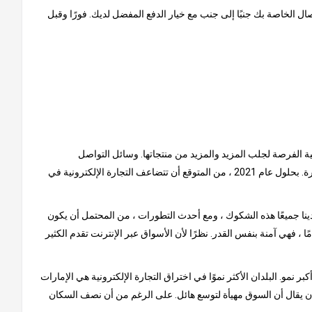
ل الخاصة بك جنبًا إلى جنب مع خيار الدفع المفضل لديك. فورًا وقبل
نية الفرصة لجلب المزيد والمزيد من منتجاتها. وسائل التواصل
الاجتماعي هي سبب كبير للنمو الذي شهدته هذه السوق حتى الآن. يتم إلهام المستهلكين من خلال المنشورات عبر الإنترنت ، حيث يتصدر الفيس بوكا الصدارة. بحلول عام 2021 ، من المتوقع أن تتضاعف التجارة الإلكترونية في
ينا جميعًا هذه الشكوك ، ومع أحدث التطورات ، من المحتمل أن يكون
ًا ، فهي آمنة بنفس القدر. نظرًا لأن الأسواق عبر الإنترنت تقدم الكثير
و. البلدان الأكثر نموًا في اختراق التجارة الإلكترونية هي الإمارات
لا أن يقال أن السوق مهيأة لتوسع هائل. على الرغم من أن نصف السكان