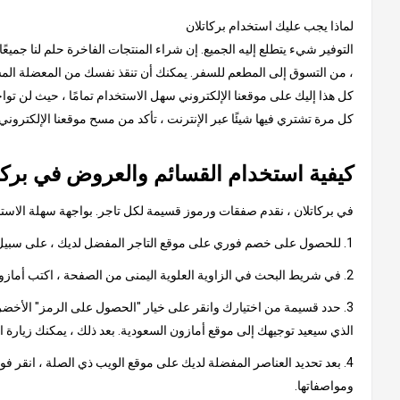
لماذا يجب عليك استخدام بركاتلان
التوفير شيء يتطلع إليه الجميع. إن شراء المنتجات الفاخرة حلم لنا جميعً
، من التسوق إلى المطعم للسفر. يمكنك أن تنقذ نفسك من المعضلة المستم
كل هذا إليك على موقعنا الإلكتروني سهل الاستخدام تمامًا ، حيث لن توا
كل مرة تشتري فيها شيئًا عبر الإنترنت ، تأكد من مسح موقعنا الإلكترون
كيفية استخدام القسائم والعروض في بركا
في بركاتلان ، نقدم صفقات ورموز قسيمة لكل تاجر. بواجهة سهلة الاستخدا
1. للحصول على خصم فوري على موقع التاجر المفضل لديك ، على سبيل المثال ، أمازون السعودية
2. في شريط البحث في الزاوية العلوية اليمنى من الصفحة ، اكتب أمازون السعودية وانقر على النتيجة ، والتي ستأخذك إلى صفحة تحتوي على كود أمازون السعودية الترويجي أو عروض أمازون.
3. حدد قسيمة من اختيارك وانقر على خيار "الحصول على الرمز" الأخضر.
الذي سيعيد توجيهك إلى موقع أمازون السعودية. بعد ذلك ، يمكنك زيارة 
4. بعد تحديد العناصر المفضلة لديك على موقع الويب ذي الصلة ، انقر ف
ومواصفاتها.