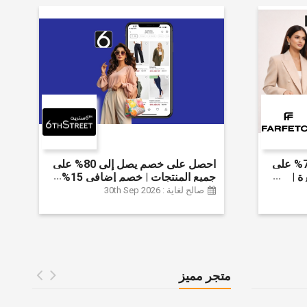
احصل على خصم يصل إلى 70% على
احصل على خصم يصل إلى 80% على
ة |
جميع المنتجات | خصم إضافي 15%
 الخصم
صالح لغاية : 30th Sep 2026
متجر مميز