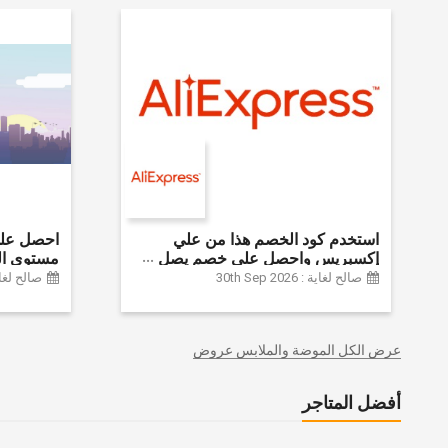
استخدم كود الخصم هذا من علي
إكسبريس واحصل على خصم يصل
مستوى ال
إلى 60% على أجهزة الكمبيوتر
الموضة وا
صالح لغاية : 30th Sep 2026
صالح لغاية :  2024
وملحقاتها | احصل على خصم إضافي
وديكور الم
بقيمة 155 دولارًا أمريكيًا على الطلبات
وغيرها الك
التي تزيد قيمتها عن 1425 ريالًا سعوديًا
عرض الكل الموضة والملابس عروض
| شحن مج
أفضل المتاجر