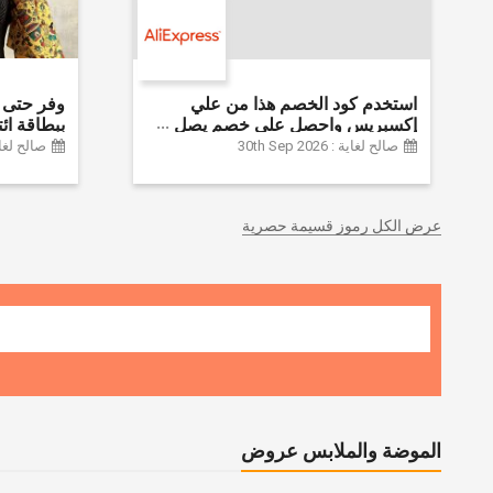
استخدم كود الخصم هذا من علي
إكسبريس واحصل على خصم يصل
إلى 60% على أجهزة الكمبيوتر
Farfetch
صالح لغاية : 30th Sep 2026
صالح لغاية :  2026
وملحقاتها | احصل على خصم إضافي
بقيمة 155 دولارًا أمريكيًا على الطلبات
التي تزيد قيمتها عن 1425 ريالًا سعوديًا
عرض الكل رموز قسيمة حصرية
| شحن مج
الموضة والملابس عروض