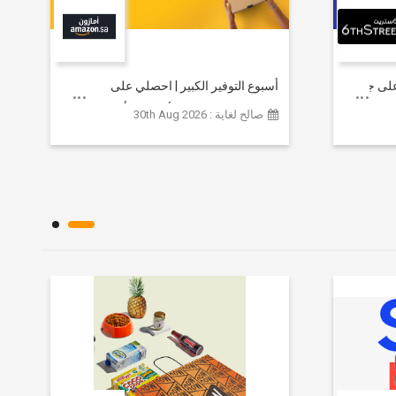
خصم يصل إلى 80% على جميع
أسبوع التوفير الكبير | احصلي على
مستلزمات التجميل الأساسية بأسعار تبدأ
صالح لغاية : 30th Aug 2026
من 79 ريالاً سعودياً.