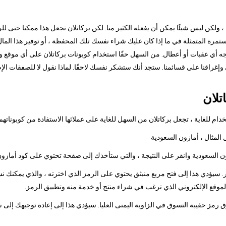
ا ، ولكن ليس شيئًا يمكن أن يفعله الكثير منا. لكن بركاتلان تجعل هذا ممكنا حتى ل
رة المتمثلة في ما إذا كان عليك شراء نفسك تلك المحفظة ، أو توفير هذا المال 
جه أي عقبات أو أعطال. من السهل حقًا استخدام كوبونات بركاتلان على أي موقع وي
ي وإغراقنا على قسائمنا. ستجد أنك ستشكر نفسك لاحقًا. لماذا نقول لا للصفقات ال
تلان
م للغاية ، تجعل بركاتلان من السهل للغاية على عملائها الاستفادة من كوبوناتهم
 سيؤدي هذا إلى فتح مربع منبثق يحتوي على الرمز الذي اخترته ، والذي يمكنك نس
الموقع الإلكتروني الذي ترغب في شراء منتج أو خدمة منه وتطبيق الرمز.
وق رمز حقيبة التسوق في الزاوية اليمنى العليا. سيؤدي هذا إلى إعادة توجيهك إلى