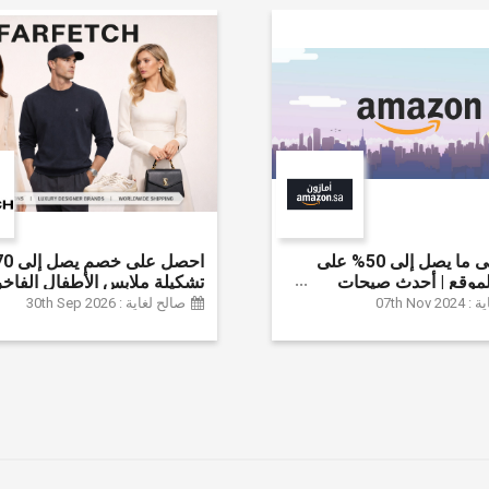
احصل على ما يصل إلى 50% على
موقع | أحدث صيحات
تشكيلة ملابس الأطفال الفاخر
لإكسسوارات والأحذية
خصم إضافي 20% (يُطبّق
07th Nov
صالح لغاية : 30th Sep 2026
نزل والإلكترونيات والبقالة
تلقائياً)
ثير | ًالشحن مجانا