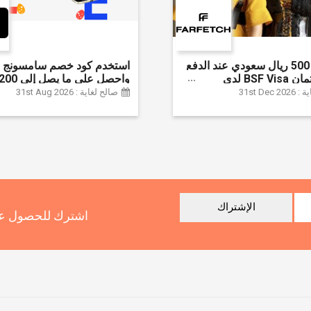
وفر حتى 500 ريال سعودي عند الدفع
استخدم كود خصم سامسونج ا
ببطاقة ائتمان BSF Visa لدى
سعودي + خصم إ
31st Dec
صالح لغاية : 31st Aug 2026
سلسلة جالاكسي S26 | ًالشحن مجانا
الإشتراك
اشترك للحصول عل