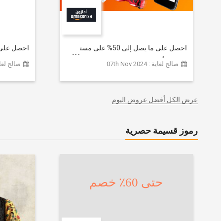
احصل على ما يصل إلى 50% على مستوى
الموقع | أحدث صيحات الموضة
تشكيلة ملا
صالح لغاية : 07th Nov 2024
صالح لغاية :  2026
والإكسسوارات والأحذية وديكور المنزل
إضافي 20% (يُطبّق الخصم تلقائياً)
والإلكترونيات والبقالة وغيرها الكثير | ًالشحن
مجانا
عرض الكل أفضل عروض اليوم
رموز قسيمة حصرية
حتى 60٪ خصم