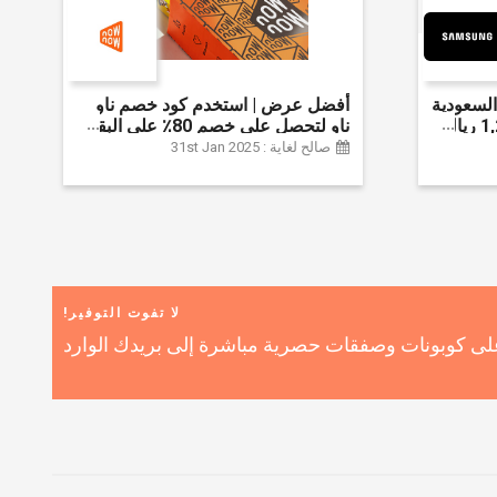
لسعودية
أفضل عرض | استخدم كود خصم ناو
واحصل على ما يصل إلى 1,200 ريال
ناو لتحصل على خصم 80٪ على البقالة
ضافي 6% على
| شراء اللحوم والفواكه والأطعمة
صالح لغاية : 31st Jan 2025
المجمدة والضروريات اليومية والمزيد |
خصم إضافي 5٪ | أفضل عرض
لا تفوت التوفير!
ى كوبونات وصفقات حصرية مباشرة إلى بريدك الوارد