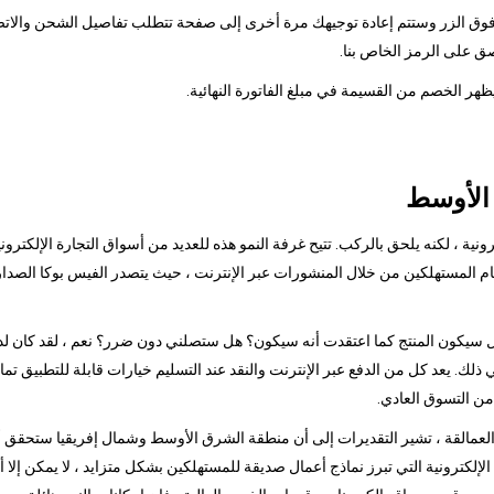
قر فوق الزر وستتم إعادة توجيهك مرة أخرى إلى صفحة تتطلب تفاصيل الشحن والاتصا
ق على الرمز الخاص بنا.
 الأوسط
ونية ، لكنه يلحق بالركب. تتيح غرفة النمو هذه للعديد من أسواق التجارة الإلكترو
 هل سيكون المنتج كما اعتقدت أنه سيكون؟ هل ستصلني دون ضرر؟ نعم ، لقد كان لد
في ذلك. يعد كل من الدفع عبر الإنترنت والنقد عند التسليم خيارات قابلة للتطبيق تمام
من التسوق العادي.
مالقة ، تشير التقديرات إلى أن منطقة الشرق الأوسط وشمال إفريقيا ستحقق أكبر نم
ة الإلكترونية التي تبرز نماذج أعمال صديقة للمستهلكين بشكل متزايد ، لا يمكن إ