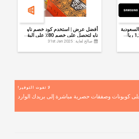
لسعودية
أفضل عرض | استخدم كود خصم ناو
واحصل على ما يصل إلى 1,200 ريال
ناو لتحصل على خصم 80٪ على البقالة
ضافي 6% على
| شراء اللحوم والفواكه والأطعمة
صالح لغاية : 31st Jan 2025
المجمدة والضروريات اليومية والمزيد |
خصم إضافي 5٪ | أفضل عرض
لا تفوت التوفير!
ى كوبونات وصفقات حصرية مباشرة إلى بريدك الوارد