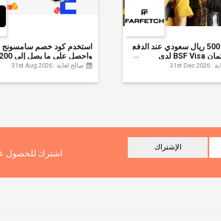
وفر حتى 500 ريال سعودي عند الدفع
استخدم كود خصم سامسونج ا
ببطاقة ائتمان BSF Visa لدى
سعودي + خصم إ
31st Dec
صالح لغاية : 31st Aug 2026
سلسلة جالاكسي S26 | ًالشحن مجانا
الإشتراك
اشترك للحصول عل