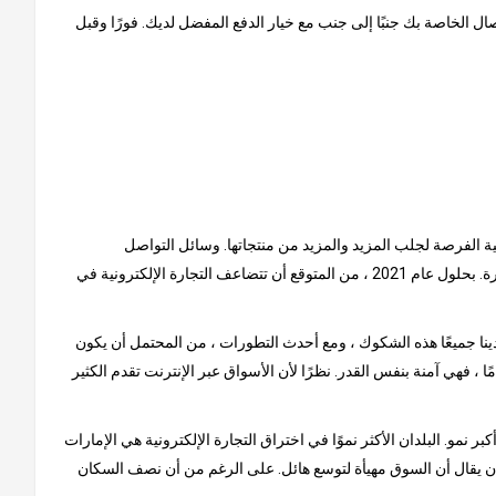
ل الخاصة بك جنبًا إلى جنب مع خيار الدفع المفضل لديك. فورًا وقبل
نية الفرصة لجلب المزيد والمزيد من منتجاتها. وسائل التواصل
الاجتماعي هي سبب كبير للنمو الذي شهدته هذه السوق حتى الآن. يتم إلهام المستهلكين من خلال المنشورات عبر الإنترنت ، حيث يتصدر الفيس بوكا الصدارة. بحلول عام 2021 ، من المتوقع أن تتضاعف التجارة الإلكترونية في
ينا جميعًا هذه الشكوك ، ومع أحدث التطورات ، من المحتمل أن يكون
ًا ، فهي آمنة بنفس القدر. نظرًا لأن الأسواق عبر الإنترنت تقدم الكثير
و. البلدان الأكثر نموًا في اختراق التجارة الإلكترونية هي الإمارات
لا أن يقال أن السوق مهيأة لتوسع هائل. على الرغم من أن نصف السكان