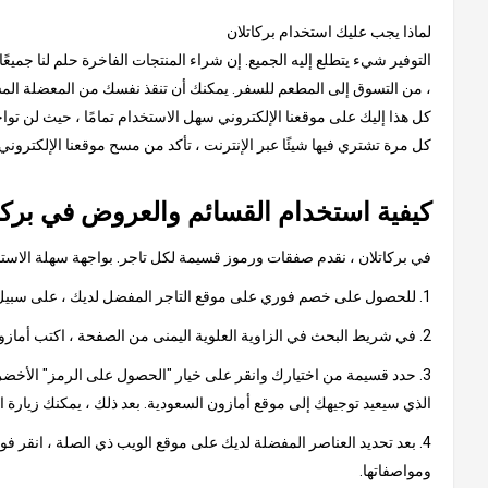
لماذا يجب عليك استخدام بركاتلان
التوفير شيء يتطلع إليه الجميع. إن شراء المنتجات الفاخرة حلم لنا جميعً
، من التسوق إلى المطعم للسفر. يمكنك أن تنقذ نفسك من المعضلة المستم
كل هذا إليك على موقعنا الإلكتروني سهل الاستخدام تمامًا ، حيث لن توا
كل مرة تشتري فيها شيئًا عبر الإنترنت ، تأكد من مسح موقعنا الإلكترون
كيفية استخدام القسائم والعروض في بركا
في بركاتلان ، نقدم صفقات ورموز قسيمة لكل تاجر. بواجهة سهلة الاستخدا
1. للحصول على خصم فوري على موقع التاجر المفضل لديك ، على سبيل المثال ، أمازون السعودية
2. في شريط البحث في الزاوية العلوية اليمنى من الصفحة ، اكتب أمازون السعودية وانقر على النتيجة ، والتي ستأخذك إلى صفحة تحتوي على كود أمازون السعودية الترويجي أو عروض أمازون.
3. حدد قسيمة من اختيارك وانقر على خيار "الحصول على الرمز" الأخضر.
الذي سيعيد توجيهك إلى موقع أمازون السعودية. بعد ذلك ، يمكنك زيارة 
4. بعد تحديد العناصر المفضلة لديك على موقع الويب ذي الصلة ، انقر ف
ومواصفاتها.