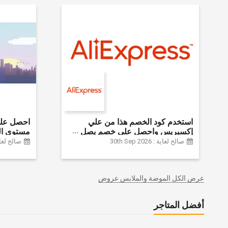
استخدم كود الخصم هذا من علي
إكسبريس واحصل على خصم يصل
مستوى ال
إلى 60% على أجهزة الكمبيوتر
الموضة وا
صالح لغاية : 30th Sep 2026
صالح لغاية :  2024
وملحقاتها | احصل على خصم إضافي
وديكور الم
بقيمة 155 دولارًا أمريكيًا على الطلبات
وغيرها الك
التي تزيد قيمتها عن 1425 ريالًا سعوديًا
عرض الكل الموضة والملابس عروض
| شحن مج
أفضل المتاجر