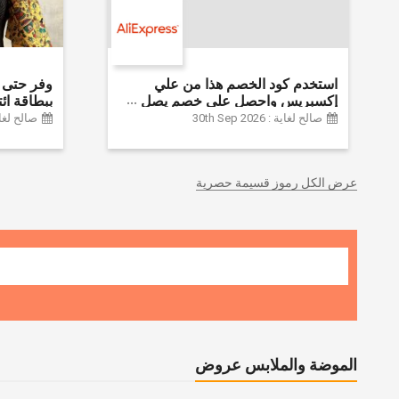
استخدم كود الخصم هذا من علي
إكسبريس واحصل على خصم يصل
إلى 60% على أجهزة الكمبيوتر
Farfetch
صالح لغاية : 30th Sep 2026
صالح لغاية :  2026
وملحقاتها | احصل على خصم إضافي
بقيمة 155 دولارًا أمريكيًا على الطلبات
التي تزيد قيمتها عن 1425 ريالًا سعوديًا
عرض الكل رموز قسيمة حصرية
| شحن مج
الموضة والملابس عروض