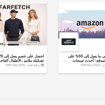
احصل على ما يصل إلى 50% على
موقع | أحدث صيحات
تشكيلة ملابس الأطفال الفاخر
لإكسسوارات والأحذية
خصم إضافي 20% (يُطبّق
07th Nov
صالح لغاية : 30th Sep 2026
نزل والإلكترونيات والبقالة
تلقائياً)
ثير | ًالشحن مجانا