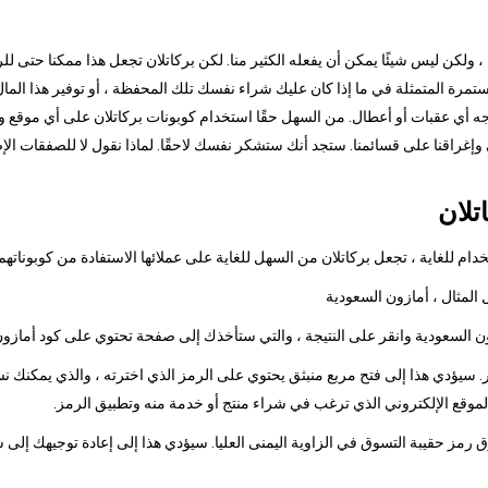
ا ، ولكن ليس شيئًا يمكن أن يفعله الكثير منا. لكن بركاتلان تجعل هذا ممكنا حتى ل
رة المتمثلة في ما إذا كان عليك شراء نفسك تلك المحفظة ، أو توفير هذا المال 
جه أي عقبات أو أعطال. من السهل حقًا استخدام كوبونات بركاتلان على أي موقع وي
ي وإغراقنا على قسائمنا. ستجد أنك ستشكر نفسك لاحقًا. لماذا نقول لا للصفقات ال
تلان
م للغاية ، تجعل بركاتلان من السهل للغاية على عملائها الاستفادة من كوبوناتهم
 سيؤدي هذا إلى فتح مربع منبثق يحتوي على الرمز الذي اخترته ، والذي يمكنك نس
الموقع الإلكتروني الذي ترغب في شراء منتج أو خدمة منه وتطبيق الرمز.
وق رمز حقيبة التسوق في الزاوية اليمنى العليا. سيؤدي هذا إلى إعادة توجيهك إلى