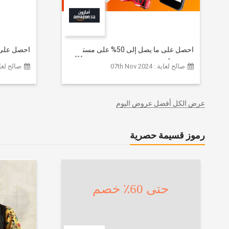
احصل على ما يصل إلى 50% على مستوى
الموقع | أحدث صيحات الموضة
تشكيلة ملا
صالح لغاية : 07th Nov 2024
صالح لغاية :  2026
والإكسسوارات والأحذية وديكور المنزل
إضافي 20% (يُطبّق الخصم تلقائياً)
والإلكترونيات والبقالة وغيرها الكثير | ًالشحن
مجانا
عرض الكل أفضل عروض اليوم
رموز قسيمة حصرية
حتى 60٪ خصم