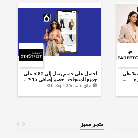
احصل على خصم يصل إلى 70% على
احصل على خصم يصل إلى 80% على
ة |
جميع المنتجات | خصم إضافي 15%
 الخصم
صالح لغاية : 30th Sep 2026
متجر مميز