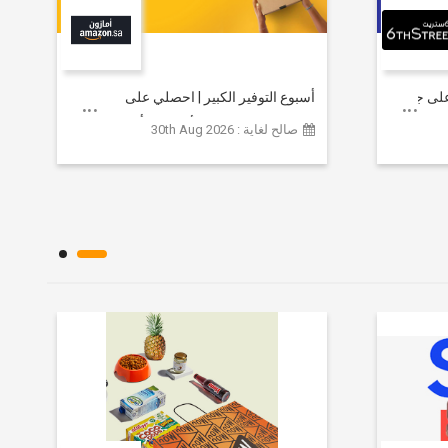
خصم يصل إلى 80% على جميع
أسبوع التوفير الكبير | احصلي على
مستلزمات التجميل الأساسية بأسعار تبدأ
صالح لغاية : 30th Aug 2026
من 79 ريالاً سعودياً.