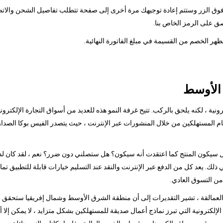
قر فوق الزر وستتم إعادة توجيهك مرة أخرى إلى صفحة تتطلب تفاصيل الشحن والاتصا
ق على الرمز الخاص بنا.
 الأوسط
ونية ، لكنه يلحق بالركب. تتيح غرفة النمو هذه للعديد من أسواق التجارة الإلكترو
 هل سيكون المنتج كما اعتقدت أنه سيكون؟ هل ستصلني دون ضرر؟ نعم ، لقد كان لد
في ذلك. يعد كل من الدفع عبر الإنترنت والنقد عند التسليم خيارات قابلة للتطبيق تمام
من التسوق العادي.
مالقة ، تشير التقديرات إلى أن منطقة الشرق الأوسط وشمال إفريقيا ستحقق أكبر نم
ة الإلكترونية التي تبرز نماذج أعمال صديقة للمستهلكين بشكل متزايد ، لا يمكن إ