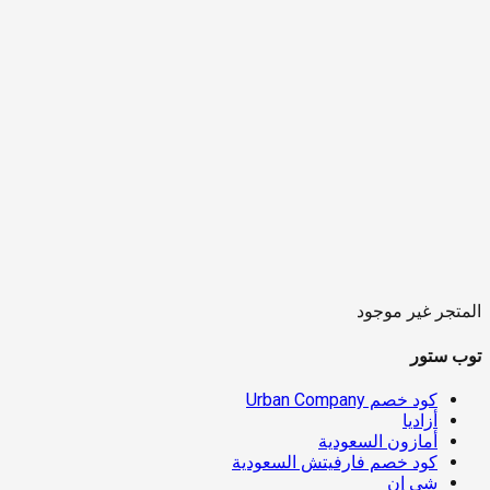
المتجر غير موجود
توب ستور
كود خصم Urban Company
أزاديا
أمازون السعودية
كود خصم فارفيتش السعودية
شي إن