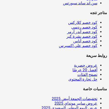
سن اند ساند سبورتس
متاجر تتجه
كود خصم كلاركس
كود خصم ردسي
كود خصم أندر آرمر
كود خصم بشرة كير
كود خصم أناس
كود خصم علي اكسبرس
روابط سريعة
عروض حصرية
أفضل 20 عرضًا
تصفح الفئات
حل تجارة المحتوى
مناسبات خاصة
تخفيضات الجمعة أبيض 2025
عروض سايبر مونداي 2025
عرض اليوم الوطني السعودي 2025