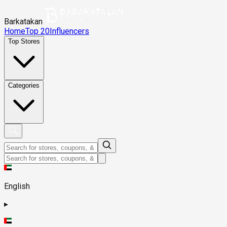
Barkatakan
Home
Top 20
Influencers
Top Stores
Categories
English
▸