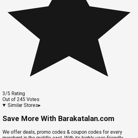
3
/5
Rating
Out of
245
Votes
Similar Stores
▸
Save More With Barakatalan.com
We offer deals, promo codes & coupon codes for every
merchant in the middle east. With its highly user-friendly