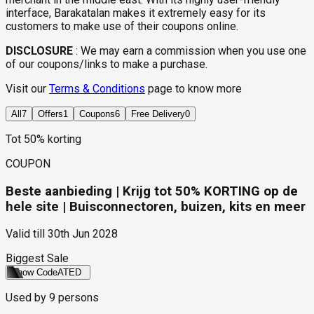
interface, Barakatalan makes it extremely easy for its
customers to make use of their coupons online.
DISCLOSURE
:
We may earn a commission when you use one
of our coupons/links to make a purchase.
Visit our
Terms & Conditions
page to know more
All
7
Offers
1
Coupons
6
Free Delivery
0
Tot 50% korting
COUPON
Beste aanbieding | Krijg tot 50% KORTING op de
hele site | Buisconnectoren, buizen, kits en meer
Valid till
30th Jun 2028
Biggest Sale
Show Code
ATED
Used by
9
persons