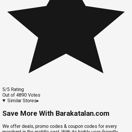
5
/5
Rating
Out of
4890
Votes
Similar Stores
▸
Save More With Barakatalan.com
We offer deals, promo codes & coupon codes for every
merchant in the middle east. With its highly user-friendly