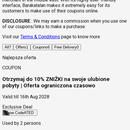
interface, Barakatalan makes it extremely easy for its
customers to make use of their coupons online.
DISCLOSURE
:
We may earn a commission when you use one
of our coupons/links to make a purchase.
Visit our
Terms & Conditions
page to know more
All
7
Offers
1
Coupons
6
Free Delivery
0
Najlepsza oferta
COUPON
Otrzymaj do 10% ZNIŻKI na swoje ulubione
pobyty | Oferta ograniczona czasowo
Valid till
16th Aug 2028
Exclusive Deal
Show Code
ATED
Used by
2
persons