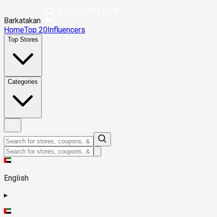
Barkatakan
Home
Top 20
Influencers
Top Stores
Categories
English
▸